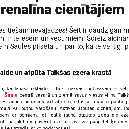
renalīna cienītājiem
ties tiešām nevajadzēs! Šeit ir daudz ga
 interesēm un vecumiem! Šoreiz aicinām 
Saules pilsētā un par to, kā te vērtīgi pa
laide un atpūta Talkšas ezera krastā
īti, ka labākā izklaide ir bez maksas, bet vasarā – vēl 
ā.
Šauļu
centrā vasarā un ziemā savus viesus vilina Talk
s – vienus ar ūdens aktivitātēm, citus ar klusām pastai
malā vai putnu vērošanu. Aktīvās atpūtas cienītājiem, īp
kiem ar bērniem, ļoti patīk jaunā atpūtas zona pie eze
tot, pagulēt un pavērot ezera dzīvi vai paspēlēt ķerene
ns šeit atradīs, ar ko nodarboties!