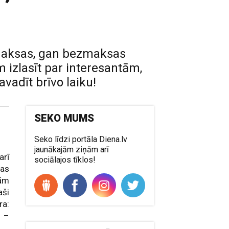
n maksas, gan bezmaksas
izlasīt par interesantām,
vadīt brīvo laiku!
SEKO MUMS
Seko līdzi portāla Diena.lv
jaunākajām ziņām arī
arī
sociālajos tīklos!
šas
gām
aši
ra:
s –