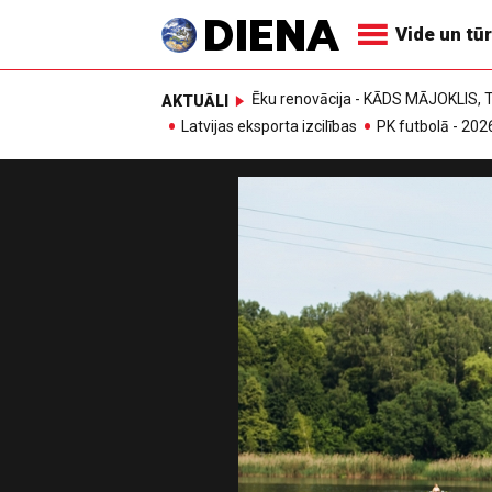
Vide un tū
Ēku renovācija - KĀDS MĀJOKLIS
AKTUĀLI
Latvijas eksporta izcilības
PK futbolā - 202