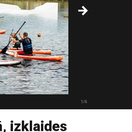
1/6
, izklaides