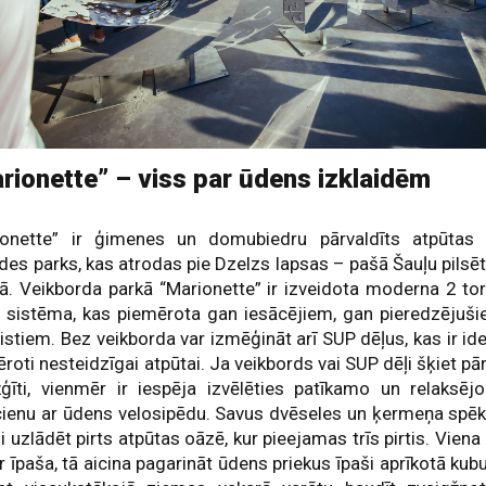
rionette” – viss par ūdens izklaidēm
ionette” ir ģimenes un domubiedru pārvaldīts atpūtas
ides parks, kas atrodas pie Dzelzs lapsas – pašā Šauļu pilsē
ā. Veikborda parkā “Marionette” ir izveidota moderna 2 to
 sistēma, kas piemērota gan iesācējiem, gan pieredzējuš
istiem. Bez veikborda var izmēģināt arī SUP dēļus, kas ir ide
roti nesteidzīgai atpūtai. Ja veikbords vai SUP dēļi šķiet pā
ģīti, vienmēr ir iespēja izvēlēties patīkamo un relaksēj
cienu ar ūdens velosipēdu. Savus dvēseles un ķermeņa spē
i uzlādēt pirts atpūtas oāzē, kur pieejamas trīs pirtis. Viena
r īpaša, tā aicina pagarināt ūdens priekus īpaši aprīkotā kubu