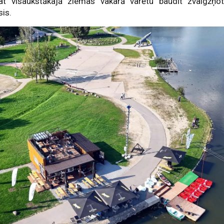
pat visaukstākajā ziemas vakarā varētu baudīt zvaigžņo
is.