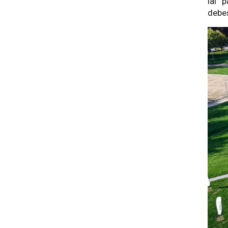
lai 
debes