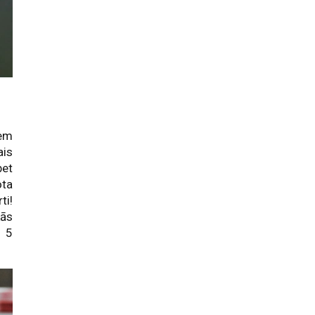
iem
ais
bet
ota
ti!
kās
a 5