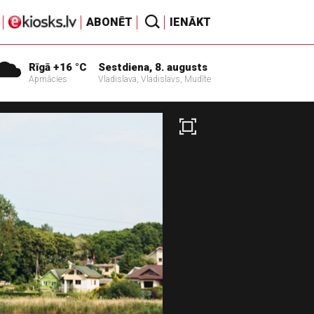
ABONĒT
IENĀKT
Rīgā +16 °C
Sestdiena, 8. augusts
Apmācies
Vladislava, Vladislavs, Mudīte