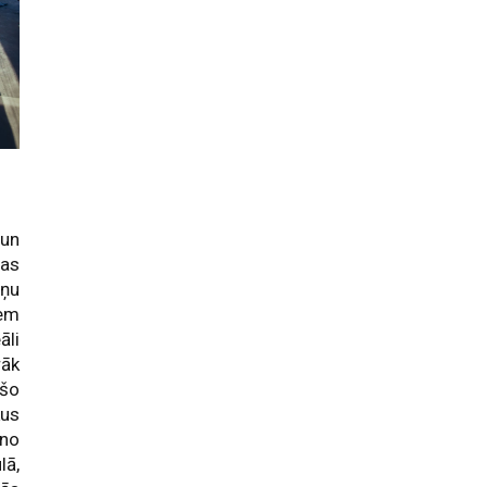
 un
tas
rņu
iem
āli
rāk
ošo
kus
 no
lā,