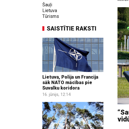
Šauļi
Lietuva
Tūrisms
SAISTĪTIE RAKSTI
Lietuva, Polija un Francija
sāk NATO mācības pie
Suvalku koridora
16. jūnijs, 12:14
“Sa
vid