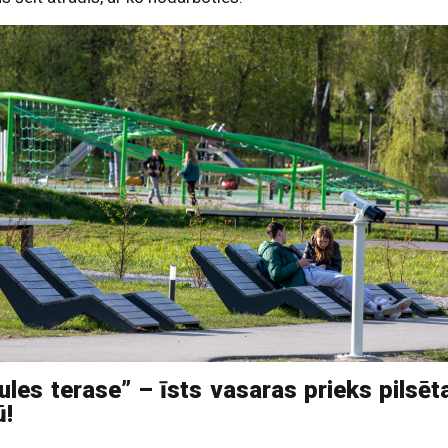
ules terase” – īsts vasaras prieks pilsēt
ū!