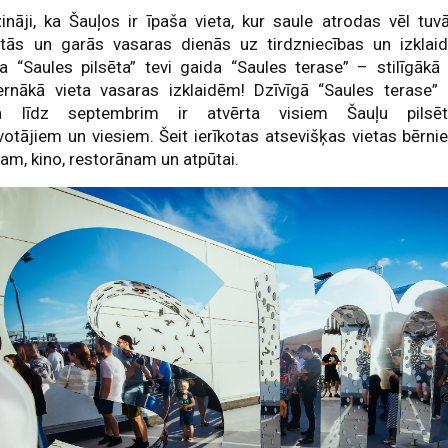
ināji, ka Šauļos ir īpaša vieta, kur saule atrodas vēl tuv
stās un garās vasaras dienās uz tirdzniecības un izklai
a “Saules pilsēta” tevi gaida “Saules terase” – stilīgākā
rnākā vieta vasaras izklaidēm! Dzīvīgā “Saules terase”
a līdz septembrim ir atvērta visiem Šauļu pilsēt
votājiem un viesiem. Šeit ierīkotas atsevišķas vietas bērni
am, kino, restorānam un atpūtai.