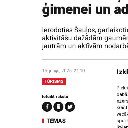
ģimenei un ad
Ierodoties Šauļos, garlaiko
aktivitāšu dažādām gaumēm,
jautrām un aktīvām nodarbēm 
15. jūnijs, 2025, 21:10
Izk
TŪRISMS
Piekr
dab
Ieteikt rakstu
ezer
krast
vecā
TĒMAS
spor
ikvie