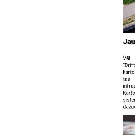
Jau
Vēl 
“Dri
kart
tas 
infr
Karto
sist
dažād