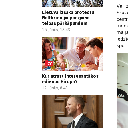
Vai z
Lietuva izsaka protestu
Skai
Baltkrievijai par gaisa
centr
telpas pārkāpumiem
mode
15. jūnijs, 18:43
maij
iedzī
sport
Kur atrast interesantākos
ēdienus Eiropā?
12. jūnijs, 8:43