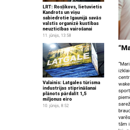
LRT: Rosļikovs, lietuvietis
Kandrots un viņu
sabiedrotie Igaunijā savās
valstīs organizē kustības
neuzticības vairošanai
11. jūnijs, 13:58
“Ma
“Mar
izkla
centr
Valainis: Latgales tūrisma
wake
industrijas stiprināšanai
sport
plānots pārdalīt 1,5
piemē
miljonus eiro
sarež
10. jūnijs, 8:52
brau
varēs
tām i