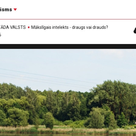
risms
, TĀDA VALSTS
Mākslīgais intelekts - draugs vai drauds?
6