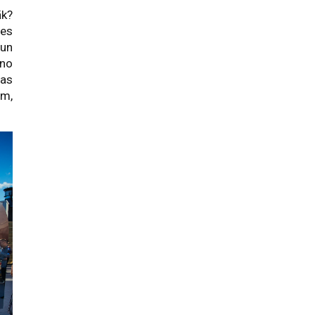
āk?
des
 un
 no
as
em,