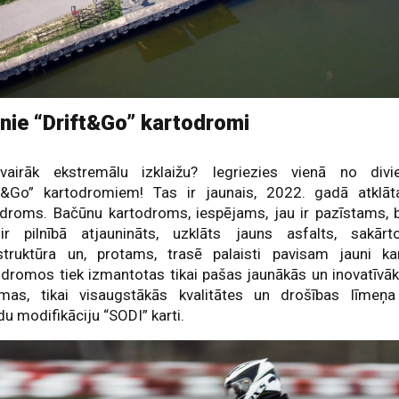
nie “Drift&Go” kartodromi
vairāk ekstremālu izklaižu? Iegriezies vienā no div
ft&Go” kartodromiem! Tas ir jaunais, 2022. gadā atklāt
odroms. Bačūnu kartodroms, iespējams, jau ir pazīstams, 
ir pilnībā atjaunināts, uzklāts jauns asfalts, sakārt
astruktūra un, protams, trasē palaisti pavisam jauni kar
dromos tiek izmantotas tikai pašas jaunākās un inovatīvā
ēmas, tikai visaugstākās kvalitātes un drošības līmeņ
u modifikāciju “SODI” karti.