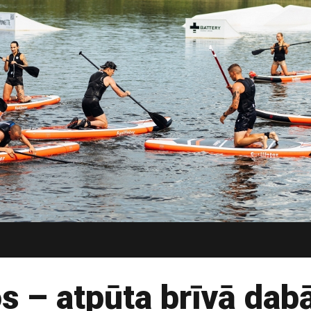
s – atpūta brīvā dabā