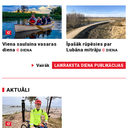
Viena saulaina vasaras
Īpašāk rūpēsies par
diena
Lubāna mitrāju
©
DIENA
©
DIENA
Vairāk
LAIKRAKSTA DIENA PUBLIKĀCIJAS
AKTUĀLI