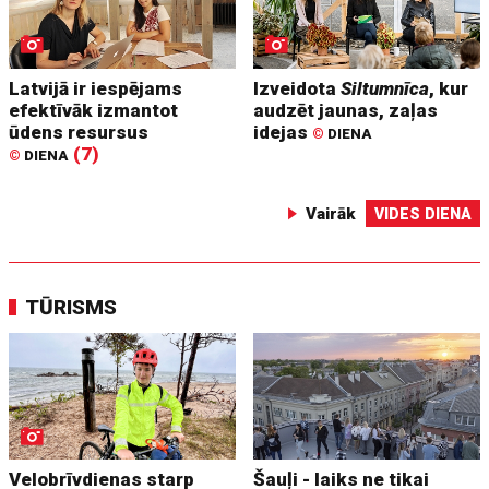
Latvijā ir iespējams
Izveidota
Siltumnīca
, kur
efektīvāk izmantot
audzēt jaunas, zaļas
ūdens resursus
idejas
©
DIENA
(7)
©
DIENA
Vairāk
VIDES DIENA
TŪRISMS
Velobrīvdienas starp
Šauļi - laiks ne tikai