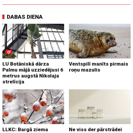
DABAS DIENA
LU Botāniskā dārza
Ventspilī manīts pirmais
Palmu mājā uzziedējusi 6
roņu mazulis
metrus augstā Nikolaja
strelīcija
LLKC: Bargā ziema
Ne viss der pārstrādei