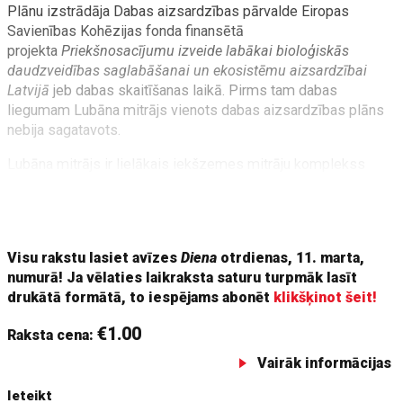
Plānu izstrādāja Dabas aizsardzības pārvalde Eiropas
Savienības Kohēzijas fonda finansētā
projekta
Priekšnosacījumu izveide labākai bioloģiskās
daudzveidības saglabāšanai un ekosistēmu aizsardzībai
Latvijā
jeb dabas skaitīšanas laikā. Pirms tam dabas
liegumam Lubāna mitrājs vienots dabas aizsardzības plāns
nebija sagatavots.
Lubāna mitrājs ir lielākais iekšzemes mitrāju komplekss
Latvijā, un jaunā dabas aizsardzības plāna mērķis ir
nodrošināt tā vienotu aizsardzību. Plāns paredz saglabāt šo
unikālo dabas teritoriju, kurai ir Eiropas un
Visu rakstu lasiet avīzes
Diena
otrdienas, 11. marta,
numurā! Ja vēlaties laikraksta saturu turpmāk lasīt
drukātā formātā, to iespējams abonēt
klikšķinot šeit!
€1.00
Raksta cena:
Vairāk informācijas
Ieteikt