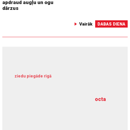
apdraud augļu un ogu
dārzus
Vairāk
DABAS DIENA
ziedu piegāde rīgā
meliorācijas darbi
octa
dziļurbums
kravu apdrošināšana