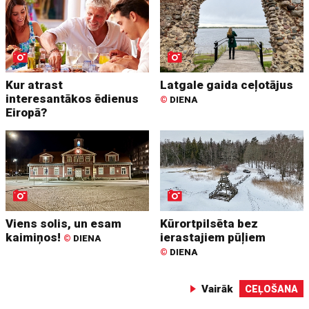
Kur atrast
Latgale gaida ceļotājus
interesantākos ēdienus
©
DIENA
Eiropā?
Viens solis, un esam
Kūrortpilsēta bez
kaimiņos!
ierastajiem pūļiem
©
DIENA
©
DIENA
Vairāk
CEĻOŠANA