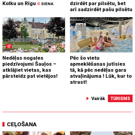
Kolku un Rīgu
dzirdēt par pilsētu, bet
©
DIENA
arī sadzirdēt pašu pilsētu
Nedēļas nogales
Pēc šo vietu
piedzīvojumi Šauļos –
apmeklēšanas jutīsies
atklājiet vietas, kas
tā, kā pēc nedēļas gara
pārsteidz pat vietējos!
atvaļinājuma ! Lūk, kur to
atrast!
Vairāk
TŪRISMS
CEĻOŠANA