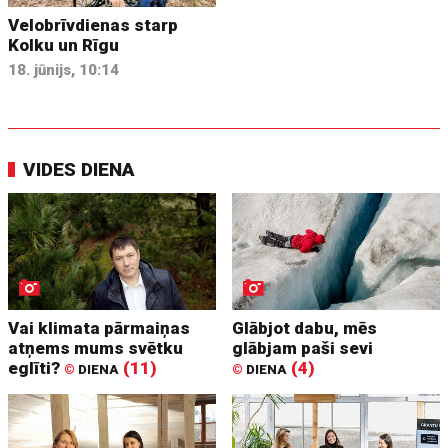
Velobrīvdienas starp
Kolku un Rīgu
18. jūnijs, 10:14
VIDES DIENA
Vai klimata pārmaiņas
Glābjot dabu, mēs
atņems mums svētku
glābjam paši sevi
eglīti?
(11)
(4)
©
DIENA
©
DIENA