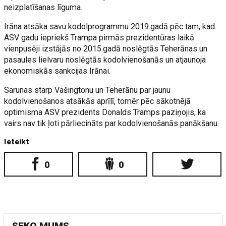
neizplatīšanas līguma.
Irāna atsāka savu kodolprogrammu 2019.gadā pēc tam, kad
ASV gadu iepriekš Trampa pirmās prezidentūras laikā
vienpusēji izstājās no 2015.gadā noslēgtās Teherānas un
pasaules lielvaru noslēgtās kodolvienošanās un atjaunoja
ekonomiskās sankcijas Irānai.
Sarunas starp Vašingtonu un Teherānu par jaunu
kodolvienošanos atsākās aprīlī, tomēr pēc sākotnējā
optimisma ASV prezidents Donalds Tramps paziņojis, ka
vairs nav tik ļoti pārliecināts par kodolvienošanās panākšanu.
Ieteikt
0
0
SEKO MUMS