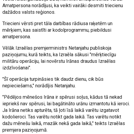
Amatpersona norādījusi, ka veikti vairāki desmiti triecienu
dažādos valsts reģionos.
Triecieni vērsti pret tāla darbības rādiusa raķetēm un
mērķiem, kas saistīti ar kodolprogrammu, piebildusi
amatpersona.
Vēlāk Izraēlas premjerministrs Netanjahu publiskoja
paziņojumu, kurā teikts, ka Izraēla sākusi "mērķtiecīgu
militāru operāciju, lai novērstu Irānas draudus Izraēlas
izdzīvošanai".
"Šī operācija turpināsies tik daudz dienu, cik būs
nepieciešams," norādījis Netanjahu.
"Pēdējos mēnešos Irāna ir spērusi soļus, kādus tā nekad
iepriekš nav spērusi, lai bagātināto urānu izmantotu kā ieroci.
Ja Irāna netiks apturēta, tā ļoti īsā laikā varētu izgatavot
kodolieroci. Tas varētu notikt gada laikā. Tas varētu notikt
dažu mēnešu laikā, mazāk nekā gada laikā," teikts Izraēlas
premjera paziņojumā.