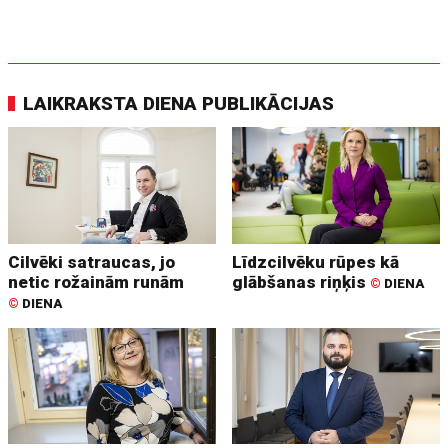
LAIKRAKSTA DIENA PUBLIKĀCIJAS
Cilvēki satraucas, jo
Līdzcilvēku rūpes kā
netic rožainām runām
glābšanas riņķis
©
DIENA
©
DIENA