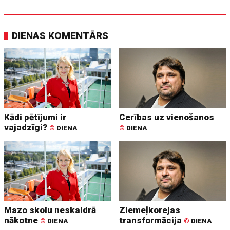
DIENAS KOMENTĀRS
Kādi pētījumi ir
Cerības uz vienošanos
vajadzīgi?
©
DIENA
©
DIENA
Mazo skolu neskaidrā
Ziemeļkorejas
nākotne
transformācija
©
DIENA
©
DIENA