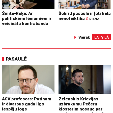
Šmite-Roķe: Ar
Šobrīd pasaulē ir ļoti liela
politiskiem lēmumiem ir
nenoteiktība
©
DIENA
veicināta kontrabanda
Vairāk
LATVIJĀ
PASAULĒ
ASV profesors: Putinam
Zelenskis Krievijas
ir divarpus gadu ilgs
uzbrukumu Pečeru
iespēju logs
klosterim nosauc par