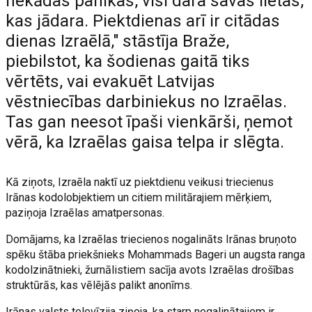
nekādas panikas, visi dara savas lietas,
kas jādara. Piektdienas arī ir citādas
dienas Izraēlā," stāstīja Braže,
piebilstot, ka šodienas gaitā tiks
vērtēts, vai evakuēt Latvijas
vēstniecības darbiniekus no Izraēlas.
Tas gan neesot īpaši vienkārši, ņemot
vērā, ka Izraēlas gaisa telpa ir slēgta.
Kā ziņots, Izraēla naktī uz piektdienu veikusi triecienus
Irānas kodolobjektiem un citiem militārajiem mērķiem,
paziņoja Izraēlas amatpersonas.
Domājams, ka Izraēlas triecienos nogalināts Irānas bruņoto
spēku štāba priekšnieks Mohammads Bageri un augsta ranga
kodolzinātnieki, žurnālistiem sacīja avots Izraēlas drošības
struktūrās, kas vēlējās palikt anonīms.
Irānas valsts televīzija ziņoja, ka starp nogalinātajiem ir