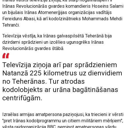
Irānas Revolucionārās gvardes komandieris Hoseins Salami
un bijušais Irānas Atomenerģijas organizācijas vadītājs
Fereiduns Abasi, kā arī kodolzinātnieks Mohammads Mehdi
Tehranči.
Televīzija vēstīja, ka Irānas galvaspilsētā Teherānā bija
dzirdami sprādzieni un izcēlies ugunsgrēks Irānas
Revolucionārās gvardes štābā.
Televīzija ziņoja arī par sprādzieniem
Natanzā 225 kilometrus uz dienvidiem
no Teherānas. Tur atrodas
kodolobjekts ar urāna bagātināšanas
centrifūgām.
Izraēlas armijas amatpersona paziņojusi, ka triecieni ir vērsti
"pret Irānas kodolprogrammu un citiem militāriem mērķiem",
vēsta raidorganizācija BBC, neminot amatpersonas vārdu.