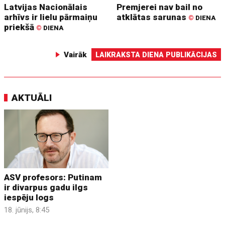
Latvijas Nacionālais
Premjerei nav bail no
arhīvs ir lielu pārmaiņu
atklātas sarunas
©
DIENA
priekšā
©
DIENA
Vairāk
LAIKRAKSTA DIENA PUBLIKĀCIJAS
AKTUĀLI
ASV profesors: Putinam
ir divarpus gadu ilgs
iespēju logs
18. jūnijs, 8:45