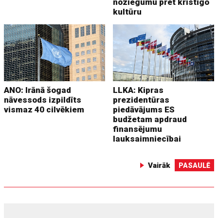
noziegumu pret kristīgo
kultūru
ANO: Irānā šogad
LLKA: Kipras
nāvessods izpildīts
prezidentūras
vismaz 40 cilvēkiem
piedāvājums ES
budžetam apdraud
finansējumu
lauksaimniecībai
Vairāk
PASAULĒ