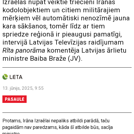
Izraēlas nupat veiktie triecieni Irānas
kodolobjektiem un citiem militārajiem
mērķiem vēl automātiski nenozīmē jauna
kara sākšanos, tomēr līdz ar tiem
spriedze reģionā ir pieaugusi pamatīgi,
intervijā Latvijas Televīzijas raidījumam
Rīta panorāma
komentēja Latvijas ārlietu
ministre Baiba Braže (JV).
13. jūnijs, 2025, 9:55
PASAULĒ
Protams, Irāna Izraēlai nepaliks atbildi parādā, taču
pagaidām nav paredzams, kāda šī atbilde būs, sacīja
ministre.