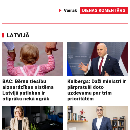
Vairāk
DIENAS KOMENTĀRS
LATVIJĀ
BAC: Bērnu tiesību
Kulbergs: Daži ministri ir
aizsardzības sistēma
pārpratuši doto
Latvijā patlaban ir
uzdevumu par trim
stiprāka nekā agrāk
prioritātēm