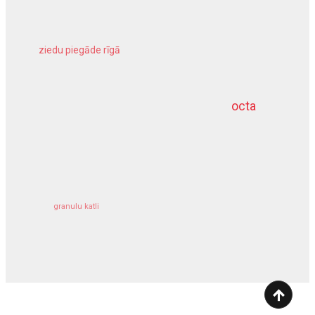
ziedu piegāde rīgā
meliorācijas darbi
octa
dziļurbums
kravu apdrošināšana
granulu katli
siltumsūknis