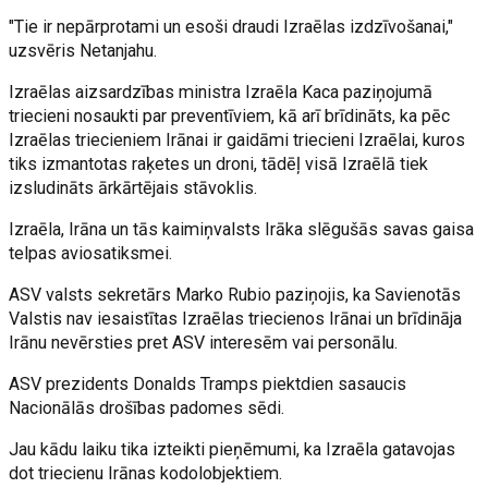
"Tie ir nepārprotami un esoši draudi Izraēlas izdzīvošanai,"
uzsvēris Netanjahu.
Izraēlas aizsardzības ministra Izraēla Kaca paziņojumā
triecieni nosaukti par preventīviem, kā arī brīdināts, ka pēc
Izraēlas triecieniem Irānai ir gaidāmi triecieni Izraēlai, kuros
tiks izmantotas raķetes un droni, tādēļ visā Izraēlā tiek
izsludināts ārkārtējais stāvoklis.
Izraēla, Irāna un tās kaimiņvalsts Irāka slēgušās savas gaisa
telpas aviosatiksmei.
ASV valsts sekretārs Marko Rubio paziņojis, ka Savienotās
Valstis nav iesaistītas Izraēlas triecienos Irānai un brīdināja
Irānu nevērsties pret ASV interesēm vai personālu.
ASV prezidents Donalds Tramps piektdien sasaucis
Nacionālās drošības padomes sēdi.
Jau kādu laiku tika izteikti pieņēmumi, ka Izraēla gatavojas
dot triecienu Irānas kodolobjektiem.