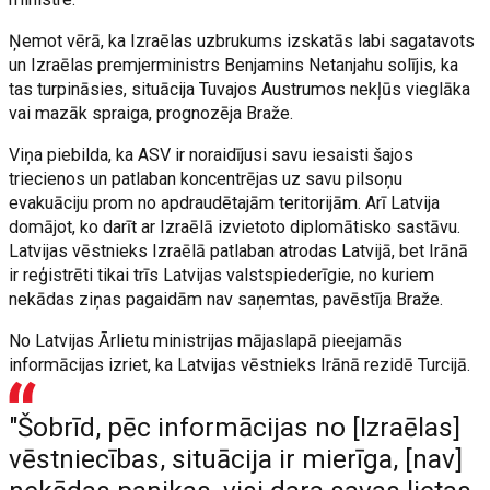
Ņemot vērā, ka Izraēlas uzbrukums izskatās labi sagatavots
un Izraēlas premjerministrs Benjamins Netanjahu solījis, ka
tas turpināsies, situācija Tuvajos Austrumos nekļūs vieglāka
vai mazāk spraiga, prognozēja Braže.
Viņa piebilda, ka ASV ir noraidījusi savu iesaisti šajos
triecienos un patlaban koncentrējas uz savu pilsoņu
evakuāciju prom no apdraudētajām teritorijām. Arī Latvija
domājot, ko darīt ar Izraēlā izvietoto diplomātisko sastāvu.
Latvijas vēstnieks Izraēlā patlaban atrodas Latvijā, bet Irānā
ir reģistrēti tikai trīs Latvijas valstspiederīgie, no kuriem
nekādas ziņas pagaidām nav saņemtas, pavēstīja Braže.
No Latvijas Ārlietu ministrijas mājaslapā pieejamās
informācijas izriet, ka Latvijas vēstnieks Irānā rezidē Turcijā.
"Šobrīd, pēc informācijas no [Izraēlas]
vēstniecības, situācija ir mierīga, [nav]