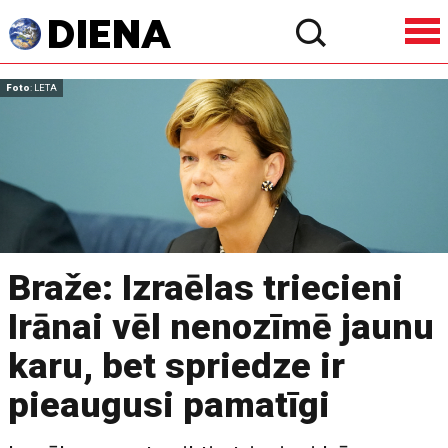
Foto
: LETA
Braže: Izraēlas triecieni
Irānai vēl nenozīmē jaunu
karu, bet spriedze ir
pieaugusi pamatīgi