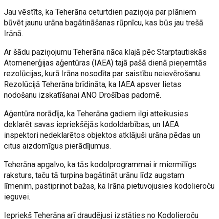
Jau vēstīts, ka Teherāna ceturtdien paziņoja par plāniem
būvēt jaunu urāna bagātināšanas rūpnīcu, kas būs jau trešā
Irānā.
Ar šādu paziņojumu Teherāna nāca klajā pēc Starptautiskās
Atomenerģijas aģentūras (IAEA) tajā pašā dienā pieņemtās
rezolūcijas, kurā Irāna nosodīta par saistību neievērošanu.
Rezolūcijā Teherāna brīdināta, ka IAEA apsver lietas
nodošanu izskatīšanai ANO Drošības padomē.
Aģentūra norādīja, ka Teherāna gadiem ilgi atteikusies
deklarēt savas iepriekšējās kodoldarbības, un IAEA
inspektori nedeklarētos objektos atklājuši urāna pēdas un
citus aizdomīgus pierādījumus.
Teherāna apgalvo, ka tās kodolprogrammai ir miermīlīgs
raksturs, taču tā turpina bagātināt urānu līdz augstam
līmenim, pastiprinot bažas, ka Irāna pietuvojusies kodolieroču
ieguvei.
Iepriekš Teherāna arī draudējusi izstāties no Kodolieroču