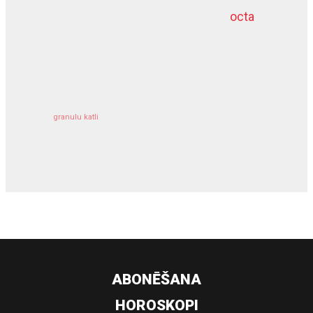
octa
dziļurbums
kravu apdrošināšana
granulu katli
siltumsūknis
ABONĒŠANA
HOROSKOPI