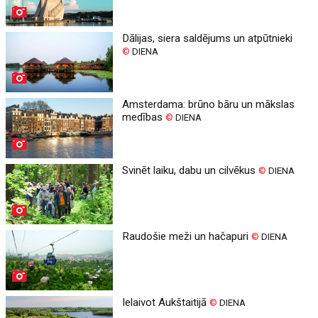
Dālijas, siera saldējums un atpūtnieki
©
DIENA
Amsterdama: brūno bāru un mākslas
medības
©
DIENA
Svinēt laiku, dabu un cilvēkus
©
DIENA
Raudošie meži un hačapuri
©
DIENA
Ielaivot Aukštaitijā
©
DIENA