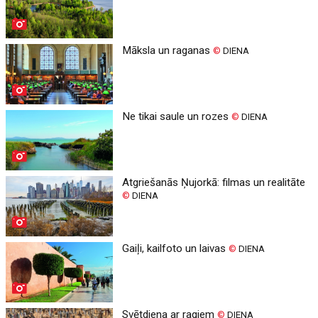
Māksla un raganas
©
DIENA
Ne tikai saule un rozes
©
DIENA
Atgriešanās Ņujorkā: filmas un realitāte
©
DIENA
Gaiļi, kailfoto un laivas
©
DIENA
Svētdiena ar ragiem
©
DIENA