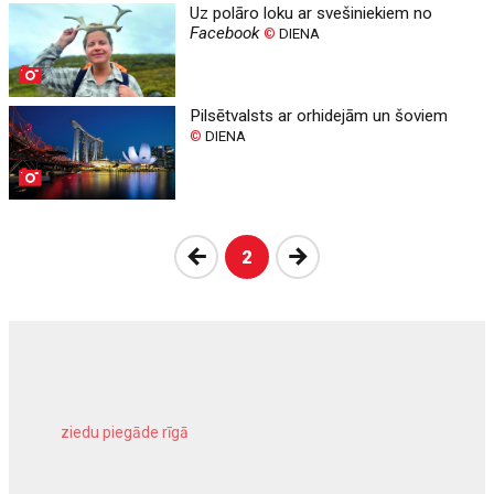
Uz polāro loku ar svešiniekiem no
Facebook
©
DIENA
Pilsētvalsts ar orhidejām un šoviem
©
DIENA
Atpakaļ
Nākošā
2
ziedu piegāde rīgā
meliorācijas darbi