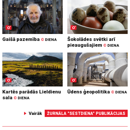
Gaišā pazemība
Šokolādes svētki arī
©
DIENA
pieaugušajiem
©
DIENA
Kartēs parādās Lieldienu
Ūdens ģeopolitika
©
DIENA
sala
©
DIENA
Vairāk
ŽURNĀLA "SESTDIENA" PUBLIKĀCIJAS