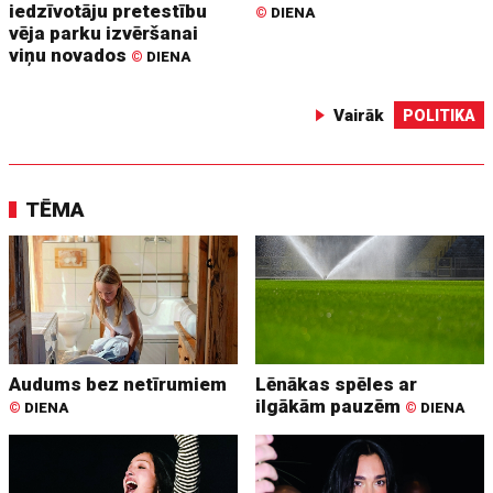
iedzīvotāju pretestību
©
DIENA
vēja parku izvēršanai
viņu novados
©
DIENA
Vairāk
POLITIKA
TĒMA
Audums bez netīrumiem
Lēnākas spēles ar
ilgākām pauzēm
©
DIENA
©
DIENA