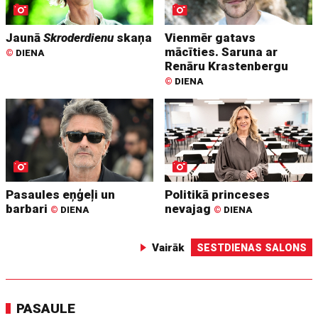
Jaunā
Skroderdienu
skaņa
Vienmēr gatavs
mācīties. Saruna ar
©
DIENA
Renāru Krastenbergu
©
DIENA
Pasaules eņģeļi un
Politikā princeses
barbari
nevajag
©
DIENA
©
DIENA
Vairāk
SESTDIENAS SALONS
PASAULE