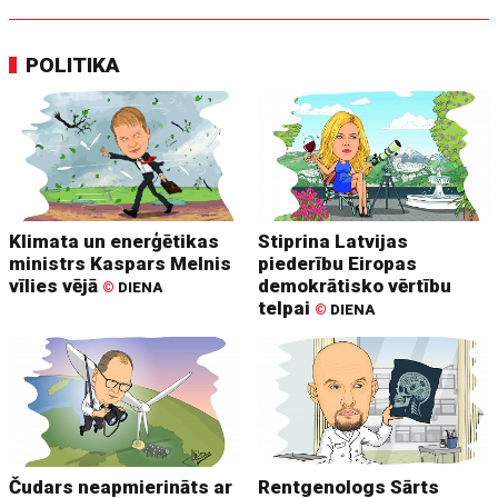
POLITIKA
Klimata un enerģētikas
Stiprina Latvijas
ministrs Kaspars Melnis
piederību Eiropas
vīlies vējā
demokrātisko vērtību
©
DIENA
telpai
©
DIENA
Čudars neapmierināts ar
Rentgenologs Sārts