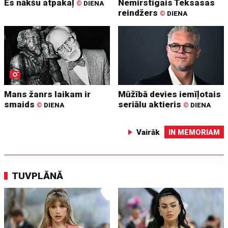
Es nākšu atpakaļ
Nemirstīgais Teksasas
©
DIENA
reindžers
©
DIENA
Mans žanrs laikam ir
Mūžībā devies iemīļotais
smaids
seriālu aktieris
©
DIENA
©
DIENA
Vairāk
IN MEMORIAM
TUVPLĀNĀ