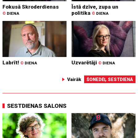
Fokusā Skroderdienas
Īstā dzīve, zupa un
politika
©
DIENA
©
DIENA
Labrīt!
Uzvarētāji
©
DIENA
©
DIENA
Vairāk
ŠONEDĒĻ SESTDIENĀ
SESTDIENAS SALONS