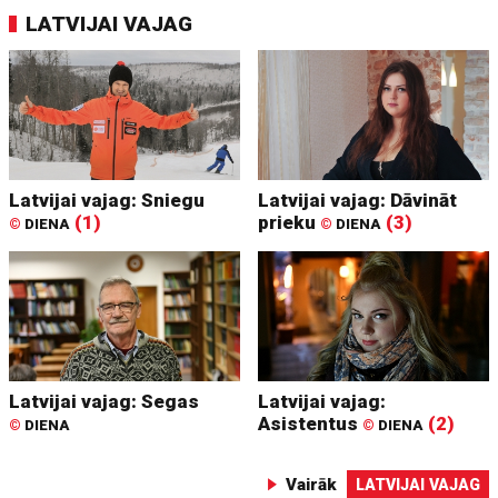
LATVIJAI VAJAG
Latvijai vajag: Sniegu
Latvijai vajag: Dāvināt
(1)
prieku
(3)
©
DIENA
©
DIENA
Latvijai vajag: Segas
Latvijai vajag:
Asistentus
(2)
©
DIENA
©
DIENA
Vairāk
LATVIJAI VAJAG