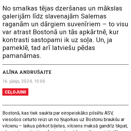
No smalkas tējas dzeršanas un mākslas
galerijām līdz slavenajām Salemas
raganām un dārgiem suvenīriem – to visu
var atrast Bostonā un tās apkārtnē, kur
kontrasti sastopami ik uz soļa. Un, ja
pameklē, tad arī latviešu pēdas
pamanāmas.
ALĪNA ANDRUŠAITE
16. jūnijs, 2024, 10:00
CEĻOJUMI
Bostonā, kas tiek saukta par eiropeiskāko pilsētu ASV,
viesošos ceturto reizi un no Ņujorkas uz Bostonu braukšu ar
vilcienu – laikus pērkot biļetes, vilciens maksā gandrīz tikpat,