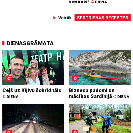
vienmēr!
©
DIENA
Vairāk
SESTDIENAS RECEPTES
DIENASGRĀMATA
Ceļš uz Kijivu šobrīd tāls
Biznesa padomi un
mācības Sardīnijā
©
DIENA
©
DIENA