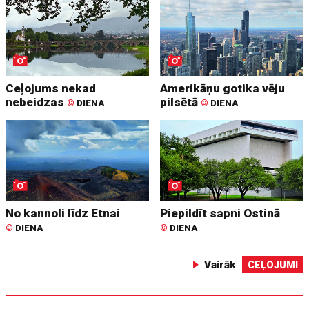
Ceļojums nekad
Amerikāņu gotika vēju
nebeidzas
pilsētā
©
DIENA
©
DIENA
No kannoli līdz Etnai
Piepildīt sapni Ostinā
©
DIENA
©
DIENA
Vairāk
CEĻOJUMI