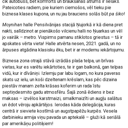
cik autobuss, bet komforts un braukšanas ātrums ir lielāks.
Pateicoties radiem, pie kuriem ciemošos, vēl tieku pie
biznesa klases kupona, un nu jau brauciens solās būt
pa šiko
!
Moynihan
halle Pensilvānijas stacijā Ņujorkā ir kā diena pret
nakti, salīdzinot ar pienākošo vilcienu halli no Ņuarkas un vēl
jo vairāk – metro. Vispirms pamanu stiklotos griestus – tā ir
apskates vērta vieta! Halle atvērta nesen, 2021. gadā, un no
ārpuses atgādina klasisku ēku, bet ir ar modernu iekārtojumu.
Biznesa zona otrajā stāvā izrādās plaša telpa, un brīvas
vietas, kur es varētu iekārtoties, te ir gan balkonā, gan telpas
vidū, kur ir dīvāniņi. Izlemju par labu logam, no kura paveras
skats uz ielu, un koši dzeltenam krēslam, kas pēc dizaina
piestāv manam zelta krāsas koferim un rada īstu
septiņdesmito gadu atmosfēru. Šajā zonā ēdiens ir bez
maksas – izvēlos karstmaizi, smalkmaizīti un augļu salātus
un ēdot vēroju apkārtējos. Ierodas kāda delegācija, kuras
centrā ir sieviete kostīmā un augstpapēžu kurpēs. Vesela
darbinieku armija viņu pavada un aptekalē – gluži kā seriālā
par amerikāņu politiķiem!