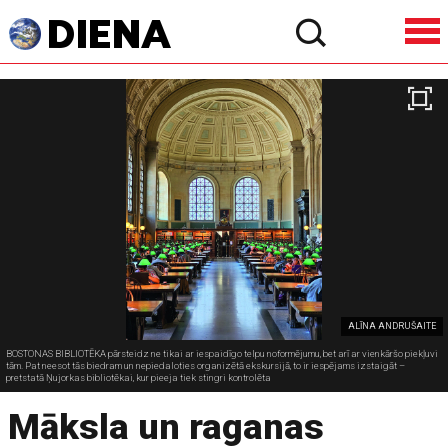
ALĪNA ANDRUŠAITE
BOSTONAS BIBLIOTĒKA pārsteidz ne tikai ar iespaidīgo telpu noformējumu, bet arī ar vienkāršo piekļuvi
tām. Pat neesot tās biedram un nepiedaloties organizētā ekskursijā, to ir iespējams izstaigāt –
pretstatā Ņujorkas bibliotēkai, kur pieeja tiek stingri kontrolēta
Māksla un raganas