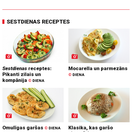
SESTDIENAS RECEPTES
Sestdienas
receptes:
Mocarella un parmezāns
Pikanti zilais un
©
DIENA
kompānija
©
DIENA
Omulīgas garšas
Klasika, kas garšo
©
DIENA