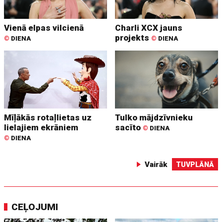
Vienā elpas vilcienā
Charli XCX jauns
projekts
©
DIENA
©
DIENA
Mīļākās rotaļlietas uz
Tulko mājdzīvnieku
lielajiem ekrāniem
sacīto
©
DIENA
©
DIENA
Vairāk
TUVPLĀNĀ
CEĻOJUMI