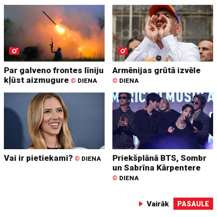
Par galveno frontes līniju
Armēnijas grūtā izvēle
kļūst aizmugure
©
DIENA
©
DIENA
Vai ir pietiekami?
Priekšplānā BTS, Sombr
©
DIENA
un Sabrīna Kārpentere
©
DIENA
Vairāk
PASAULE