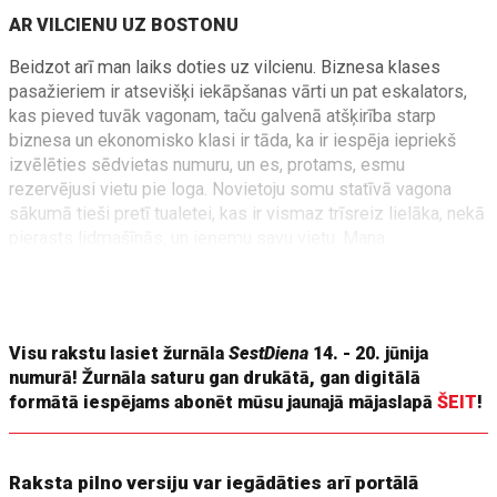
AR VILCIENU UZ BOSTONU
Beidzot arī man laiks doties uz vilcienu. Biznesa klases
pasažieriem ir atsevišķi iekāpšanas vārti un pat eskalators,
kas pieved tuvāk vagonam, taču galvenā atšķirība starp
biznesa un ekonomisko klasi ir tāda, ka ir iespēja iepriekš
izvēlēties sēdvietas numuru, un es, protams, esmu
rezervējusi vietu pie loga. Novietoju somu statīvā vagona
sākumā tieši pretī tualetei, kas ir vismaz trīsreiz lielāka, nekā
pierasts lidmašīnās, un ieņemu savu vietu. Mana
blakussēdētāja priecīgi stāsta, ka izdevies samainīt biļeti –
šis vilciens izrādījies lētāks, un viņai atdota cenas starpība.
Te viss notiek vienkārši un godīgi.
Visu rakstu lasiet žurnāla
SestDiena
14. - 20. jūnija
numurā! Žurnāla saturu gan drukātā, gan digitālā
formātā iespējams abonēt mūsu jaunajā mājaslapā
ŠEIT
!
Raksta pilno versiju var iegādāties arī portālā