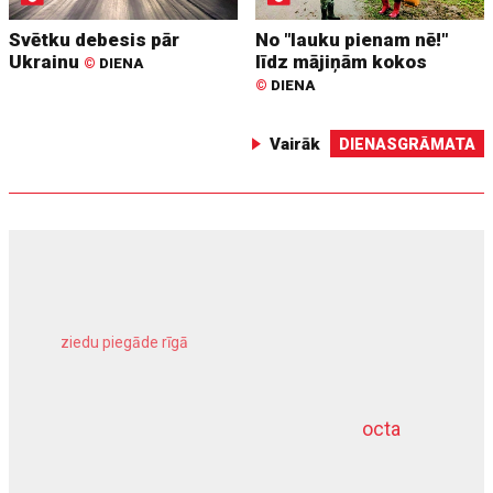
Svētku debesis pār
No "lauku pienam nē!"
Ukrainu
līdz mājiņām kokos
©
DIENA
©
DIENA
Vairāk
DIENASGRĀMATA
ziedu piegāde rīgā
meliorācijas darbi
octa
dziļurbums