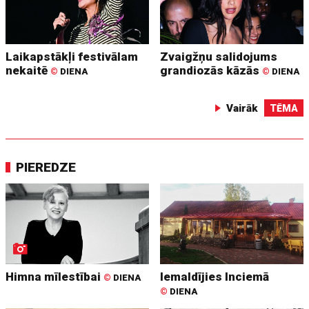
Laikapstākļi festivālam
Zvaigžņu salidojums
nekaitē
grandiozās kāzās
©
DIENA
©
DIENA
Vairāk
TĒMA
PIEREDZE
Himna mīlestībai
Iemaldījies Inciemā
©
DIENA
©
DIENA