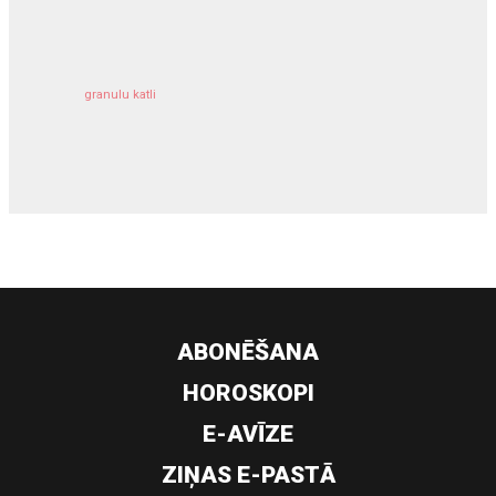
kravu apdrošināšana
granulu katli
siltumsūknis
ABONĒŠANA
HOROSKOPI
E-AVĪZE
ZIŅAS E-PASTĀ