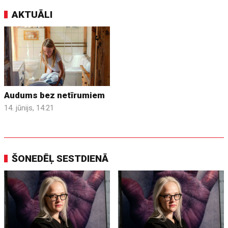
AKTUĀLI
Audums bez netīrumiem
14. jūnijs, 14:21
ŠONEDĒĻ SESTDIENĀ