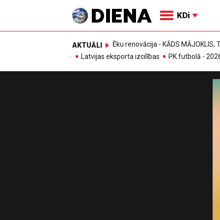
KDi
Ēku renovācija - KĀDS MĀJOKLIS
AKTUĀLI
Latvijas eksporta izcilības
PK futbolā - 202