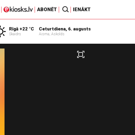
ABONĒT
IENĀKT
Rīgā +22 °C
Ceturtdiena, 6. augusts
Skaidrs
Aisma, Askolds