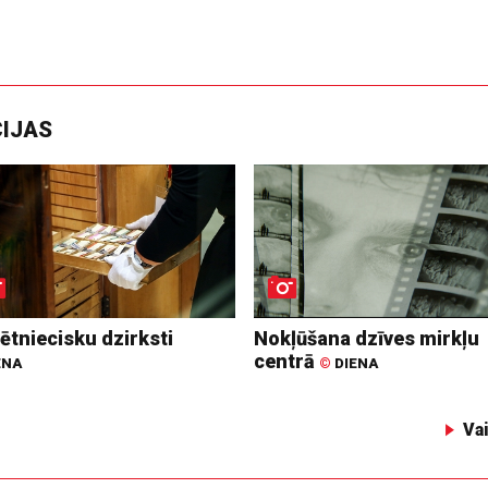
CIJAS
ētniecisku dzirksti
Nokļūšana dzīves mirkļu
centrā
ENA
©
DIENA
Va