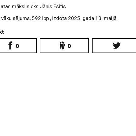
tas mākslinieks Jānis Esītis
 vāku sējums, 592 lpp., izdota 2025. gada 13. maijā.
kt
0
0