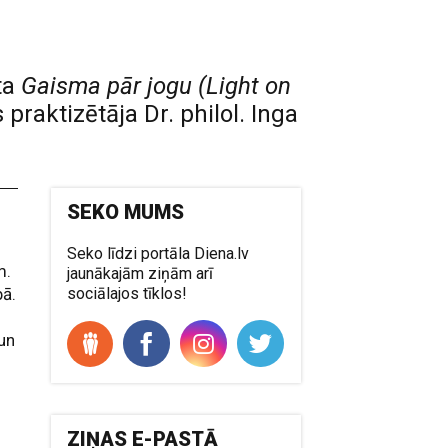
ta
Gaisma pār jogu (Light on
raktizētāja Dr. philol. Inga
SEKO MUMS
ā
Seko līdzi portāla Diena.lv
m.
jaunākajām ziņām arī
bā.
sociālajos tīklos!
un
ZIŅAS E-PASTĀ