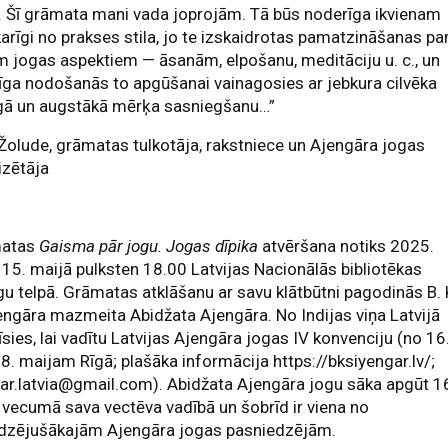
. Šī grāmata mani vada joprojām. Tā būs noderīga ikvienam
arīgi no prakses stila, jo te izskaidrotas pamatzināšanas pa
m jogas aspektiem — āsanām, elpošanu, meditāciju u. c., un
ga nodošanās to apgūšanai vainagosies ar jebkura cilvēka
īgā un augstākā mērķa sasniegšanu…”
Žolude, grāmatas tulkotāja, rakstniece un Ajengāra jogas
izētāja
atas
Gaisma pār jogu. Jogas dīpika
atvēršana notiks 2025.
15. maijā pulksten 18.00 Latvijas Nacionālās bibliotēkas
u telpā. Grāmatas atklāšanu ar savu klātbūtni pagodinās B. 
engāra mazmeita Abidžata Ajengāra. No Indijas viņa Latvijā
īsies, lai vadītu Latvijas Ajengāra jogas IV konvenciju (no 16
18. maijam Rīgā; plašāka informācija https://bksiyengar.lv/;
gar.latvia@gmail.com
). Abidžata Ajengāra jogu sāka apgūt 1
vecumā sava vectēva vadībā un šobrīd ir viena no
edzējušākajām Ajengāra jogas pasniedzējām.