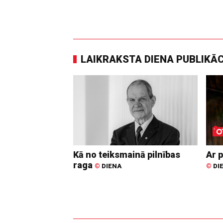
LAIKRAKSTA DIENA PUBLIKĀ
Kā no teiksmainā pilnības
Ar p
raga
©
DIENA
©
DI