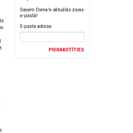
Saņem Diena.lv aktuālās ziņas
e-pastā!
ts.
E-pasta adrese
un
d
t
PIERAKSTĪTIES
t
t