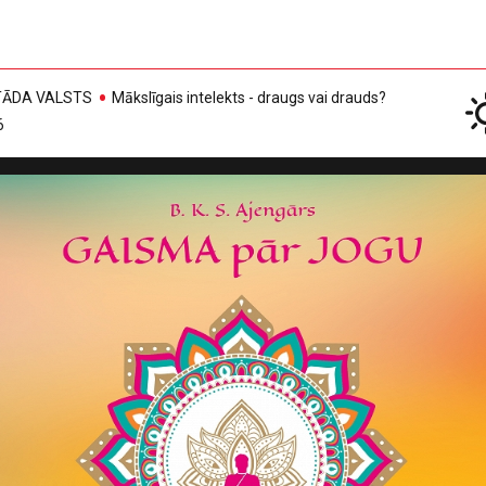
, TĀDA VALSTS
Mākslīgais intelekts - draugs vai drauds?
6