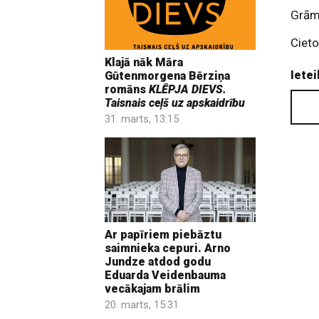
Grāma
Cieto
Klajā nāk Māra
Ietei
Gūtenmorgena Bērziņa
romāns
KLĒPJA DIEVS.
Taisnais ceļš uz apskaidrību
31. marts, 13:15
Ar papīriem piebāztu
saimnieka cepuri. Arno
Jundze atdod godu
Eduarda Veidenbauma
vecākajam brālim
20. marts, 15:31