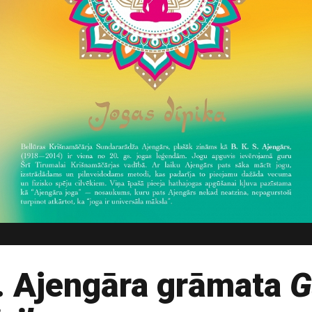
S. Ajengāra grāmata
G