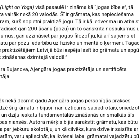
(Light on Yoga)
visā pasaulē ir zināma kā “jogas bībele”, tā
ta vairāk nekā 20 valodās. Šī ir grāmata, kas nepieciešama
ram, kurš nopietni praktizē jogu. Tā ir kā iedvesma un atbals
radīsiet gan 200 āsanu (pozu) un to sanskrita nosaukumus 
jumus, gan uzzināsiet par jogas filozofiju, kā arī saņemsiet
atu par pozu iedarbību uz fizisko un mentālo ķermeni. Taga
 praktizētājiem Latvijā būs iespēja lasīt šo grāmatu un apgū
 zināšanas dzimtajā valodā.”
a Bujanova, Ajengāra jogas praktizētāja un sertificēta
tāja
rāk nekā desmit gadu Ajengāra jogas personīgās prakses
dzē šī grāmata ir bijusi man uzticams sabiedrotais, sniedzo
 un dziļu ieskatu fundamentālās zināšanās un smalkās šīs
as niansēs. Autora mērķis bijis sarakstīt grāmatu, kas būtu
a par jebkuru skolotāju, un kā cilvēks, kura dzīve ir saistīta ar
tām, varu apliecināt, ka ikvienai labai grāmatai vajadzētu bū