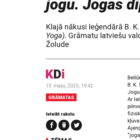
jogu. Jogas dī
Klajā nākusi leģendārā B. K
Yoga).
Grāmatu latviešu valod
Žolude
Bellū
B. K.
13. maijs, 2025, 19:42
Jogu 
GRĀMATAS
Ar la
piln
fizis
Ieteikt rakstu
kļuv
Ajeng
“joga