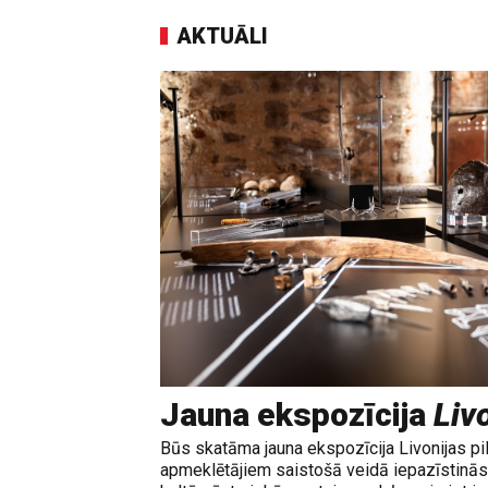
AKTUĀLI
Jauna ekspozīcija
Livo
Būs skatāma jauna ekspozīcija Livonijas pi
apmeklētājiem saistošā veidā iepazīstinās 