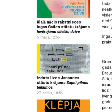
tādai
neatk
visie
dedzī
Klajā nācis rakstnieces
vien
Ingas Gailes stāstu krājums
Ievērojamu cilvēku dzīve
Inga 
5. maijs, 12:56
prakt
Grām
gada 
Draug
Izdots Ilzes Jansones
S. Aj
stāstu krājums
Sapņi pilnos
ierad
teikumos
līdz 
27. aprīlis, 10:56
iyen
gadu 
pier