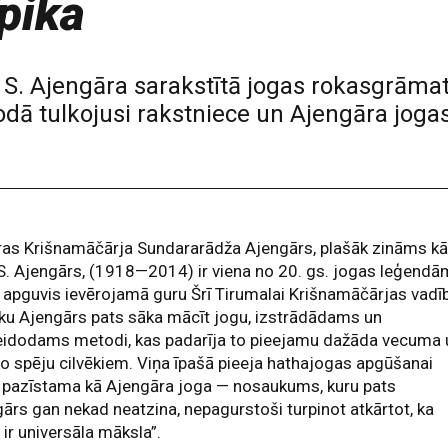
pika
. S. Ajengāra sarakstītā jogas rokasgrāma
ā tulkojusi rakstniece un Ajengāra jogas p
ras Krišnamāčārja Sundararādža Ajengārs, plašāk zināms k
 S. Ajengārs, (1918—2014) ir viena no 20. gs. jogas leģendā
apguvis ievērojamā guru Šrī Tirumalai Krišnamāčārjas vadī
iku Ajengārs pats sāka mācīt jogu, izstrādādams un
veidodams metodi, kas padarīja to pieejamu dažāda vecuma 
ko spēju cilvēkiem. Viņa īpašā pieeja hathajogas apgūšanai
a pazīstama kā Ajengāra joga — nosaukums, kuru pats
ārs gan nekad neatzina, nepagurstoši turpinot atkārtot, ka
 ir universāla māksla”.