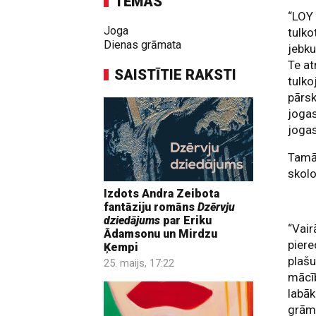
TĒMAS
“LOY
Joga
tulko
Dienas grāmata
jebku
Te at
SAISTĪTIE RAKSTI
tulko
pārsk
jogas
jogas
Tamār
skolo
Izdots Andra Zeibota
fantāziju romāns
Dzērvju
dziedājums
par Eriku
“Vai
Ādamsonu un Mirdzu
piere
Ķempi
plašu
25. maijs, 17:22
mācīb
labāk
grāma