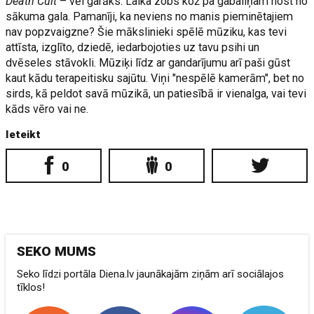
Death Cult
– vēl garāks. Laika zobs kož pa gabaliņam nost no
sākuma gala. Pamanīji, ka neviens no manis pieminētajiem
nav popzvaigzne? Šie mākslinieki spēlē mūziku, kas tevi
attīsta, izglīto, dziedē, iedarbojoties uz tavu psihi un
dvēseles stāvokli. Mūziķi līdz ar gandarījumu arī paši gūst
kaut kādu terapeitisku sajūtu. Viņi "nespēlē kamerām", bet no
sirds, kā peldot savā mūzikā, un patiesībā ir vienalga, vai tevi
kāds vēro vai ne.
Ieteikt
0
0
SEKO MUMS
Seko līdzi portāla Diena.lv jaunākajām ziņām arī sociālajos
tīklos!