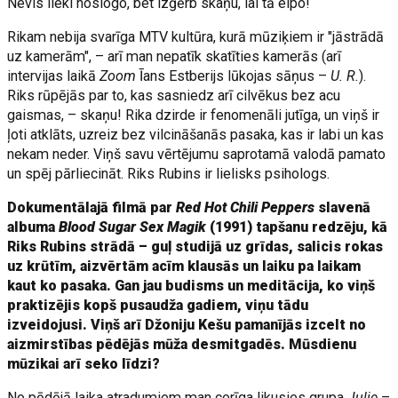
Nevis lieki noslogo, bet izģērb skaņu, lai tā elpo!
Rikam nebija svarīga MTV kultūra, kurā mūziķiem ir "jāstrādā
uz kamerām", – arī man nepatīk skatīties kamerās (arī
intervijas laikā
Zoom
Īans Estberijs lūkojas sāņus –
U. R.
).
Riks rūpējās par to, kas sasniedz arī cilvēkus bez acu
gaismas, – skaņu! Rika dzirde ir fenomenāli jutīga, un viņš ir
ļoti atklāts, uzreiz bez vilcināšanās pasaka, kas ir labi un kas
nekam neder. Viņš savu vērtējumu saprotamā valodā pamato
un spēj pārliecināt. Riks Rubins ir lielisks psihologs.
Dokumentālajā filmā par
Red Hot Chili Peppers
slavenā
albuma
Blood Sugar Sex Magik
(1991) tapšanu redzēju, kā
Riks Rubins strādā – guļ studijā uz grīdas, salicis rokas
uz krūtīm, aizvērtām acīm klausās un laiku pa laikam
kaut ko pasaka. Gan jau budisms un meditācija, ko viņš
praktizējis kopš pusaudža gadiem, viņu tādu
izveidojusi. Viņš arī Džoniju Kešu pamanījās izcelt no
aizmirstības pēdējās mūža desmitgadēs. Mūsdienu
mūzikai arī seko līdzi?
No pēdējā laika atradumiem man cerīga likusies grupa
Julie
–