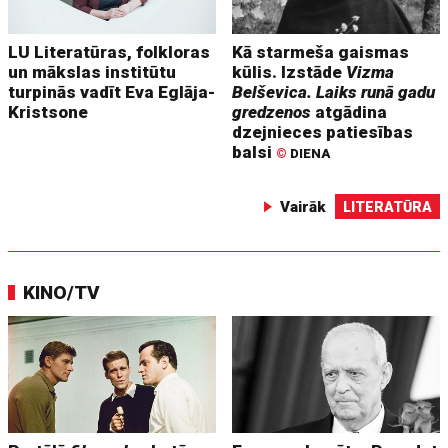
LU Literatūras, folkloras
Kā starmeša gaismas
un mākslas institūtu
kūlis. Izstāde
Vizma
turpinās vadīt Eva Eglāja-
Belševica. Laiks runā gadu
Kristsone
gredzenos
atgādina
dzejnieces patiesības
balsi
©
DIENA
Vairāk
LITERATŪRA
KINO/TV