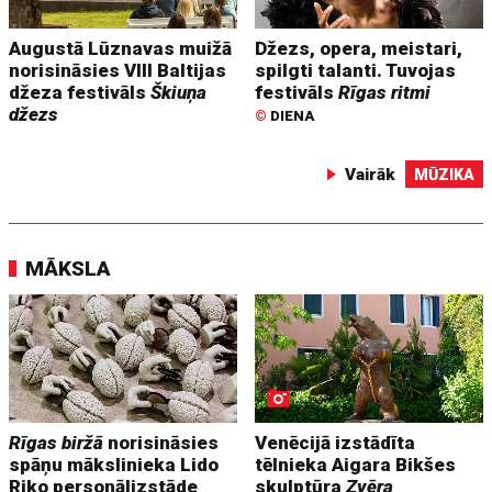
Augustā Lūznavas muižā
Džezs, opera, meistari,
norisināsies VIII Baltijas
spilgti talanti. Tuvojas
džeza festivāls
Škiuņa
festivāls
Rīgas ritmi
džezs
©
DIENA
Vairāk
MŪZIKA
MĀKSLA
Rīgas biržā
norisināsies
Venēcijā izstādīta
spāņu mākslinieka Lido
tēlnieka Aigara Bikšes
Riko personālizstāde
skulptūra
Zvēra