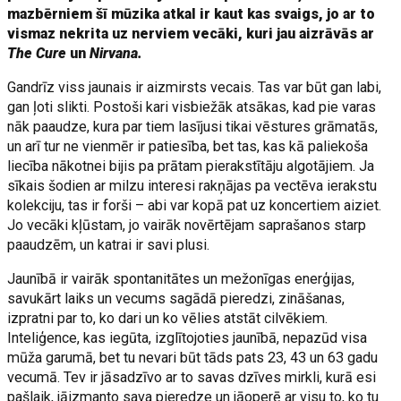
mazbērniem šī mūzika atkal ir kaut kas svaigs, jo ar to
vismaz nekrita uz nerviem vecāki, kuri jau aizrāvās ar
The Cure
un
Nirvana.
Gandrīz viss jaunais ir aizmirsts vecais. Tas var būt gan labi,
gan ļoti slikti. Postoši kari visbiežāk atsākas, kad pie varas
nāk paaudze, kura par tiem lasījusi tikai vēstures grāmatās,
un arī tur ne vienmēr ir patiesība, bet tas, kas kā paliekoša
liecība nākotnei bijis pa prātam pierakstītāju algotājiem. Ja
sīkais šodien ar milzu interesi rakņājas pa vectēva ierakstu
kolekciju, tas ir forši – abi var kopā pat uz koncertiem aiziet.
Jo vecāki kļūstam, jo vairāk novērtējam saprašanos starp
paaudzēm, un katrai ir savi plusi.
Jaunībā ir vairāk spontanitātes un mežonīgas enerģijas,
savukārt laiks un vecums sagādā pieredzi, zināšanas,
izpratni par to, ko dari un ko vēlies atstāt cilvēkiem.
Inteliģence, kas iegūta, izglītojoties jaunībā, nepazūd visa
mūža garumā, bet tu nevari būt tāds pats 23, 43 un 63 gadu
vecumā. Tev ir jāsadzīvo ar to savas dzīves mirkli, kurā esi
pašlaik, jāizmanto sava pieredze un jāoperē ar visu to, ko tu