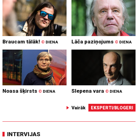
Braucam tālāk!
Lāča paziņojums
©
DIENA
©
DIENA
Noasa šķirsts
Slepena vara
©
DIENA
©
DIENA
Vairāk
EKSPERTI/BLOGERI
INTERVIJAS