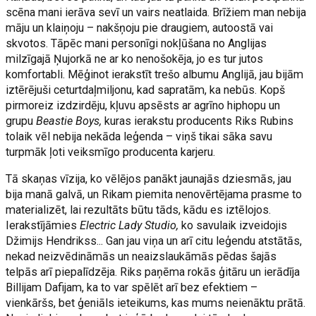
scēna mani ierāva sevī un vairs neatlaida. Brīžiem man nebija
māju un klaiņoju – nakšņoju pie draugiem, autoostā vai
skvotos. Tāpēc mani personīgi nokļūšana no Anglijas
milzīgajā Ņujorkā ne ar ko nenošokēja, jo es tur jutos
komfortabli. Mēģinot ierakstīt trešo albumu Anglijā, jau bijām
iztērējuši ceturtdaļmiljonu, kad sapratām, ka nebūs. Kopš
pirmoreiz izdzirdēju, kļuvu apsēsts ar agrīno hiphopu un
grupu
Beastie
Boys,
kuras ierakstu producents Riks Rubins
tolaik vēl nebija nekāda leģenda – viņš tikai sāka savu
turpmāk ļoti veiksmīgo producenta karjeru.
Tā skaņas vīzija, ko vēlējos panākt jaunajās dziesmās, jau
bija manā galvā, un Rikam piemita nenovērtējama prasme to
materializēt, lai rezultāts būtu tāds, kādu es iztēlojos.
Ierakstījāmies
Electric Lady Studio,
ko savulaik izveidojis
Džimijs Hendrikss... Gan jau viņa un arī citu leģendu atstātās,
nekad neizvēdināmās un neaizslaukāmās pēdas šajās
telpās arī piepalīdzēja. Riks paņēma rokās ģitāru un ierādīja
Billijam Dafijam, ka to var spēlēt arī bez efektiem –
vienkāršs, bet ģeniāls ieteikums, kas mums neienāktu prātā.