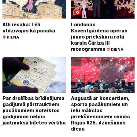
KDi iesaka: Tēli
Londonas
atdzīvojas kā pasakā
Koventgārdena operas
jauno priekškaru rotā
©
DIENA
karaļa Čārlza III
monogramma
©
DIENA
Par drošības brīdinājuma
Augustā ar koncertiem,
gadījumā pārtrauktiem
sporta pasākumiem un
pasākumiem noteiktos
ielu mākslas
gadījumos nebūs
priekšnesumiem svinēs
jāatmaksā biļetes vērtība
Rīgas 825. dzimšanas
dienu