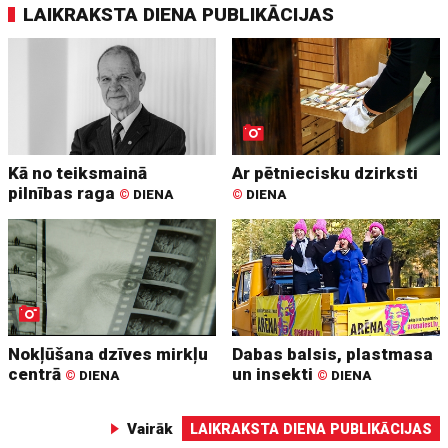
LAIKRAKSTA DIENA PUBLIKĀCIJAS
Kā no teiksmainā
Ar pētniecisku dzirksti
pilnības raga
©
DIENA
©
DIENA
Nokļūšana dzīves mirkļu
Dabas balsis, plastmasa
centrā
un insekti
©
DIENA
©
DIENA
Vairāk
LAIKRAKSTA DIENA PUBLIKĀCIJAS