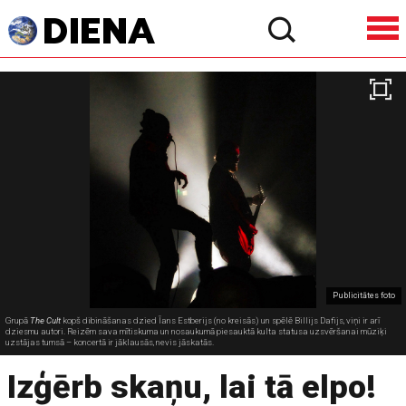
Publicitātes foto
Grupā
The Cult
kopš dibināšanas dzied Īans Estberijs (no kreisās) un spēlē Billijs Dafijs, viņi ir arī
dziesmu autori. Reizēm sava mītiskuma un nosaukumā piesauktā kulta statusa uzsvēršanai mūziķi
uzstājas tumsā – koncertā ir jāklausās, nevis jāskatās.
Izģērb skaņu, lai tā elpo!