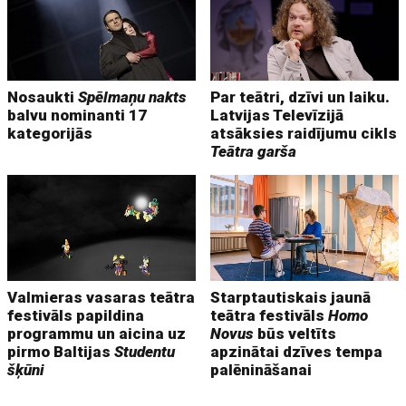
Nosaukti
Spēlmaņu nakts
Par teātri, dzīvi un laiku.
balvu nominanti 17
Latvijas Televīzijā
kategorijās
atsāksies raidījumu cikls
Teātra garša
Valmieras vasaras teātra
Starptautiskais jaunā
festivāls papildina
teātra festivāls
Homo
programmu un aicina uz
Novus
būs veltīts
pirmo Baltijas
Studentu
apzinātai dzīves tempa
šķūni
palēnināšanai