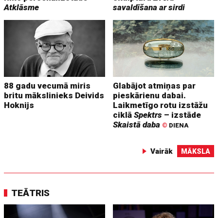
Atklāsme
savaldīšana ar sirdi
88 gadu vecumā miris
Glabājot atmiņas par
britu mākslinieks Deivids
pieskārienu dabai.
Hoknijs
Laikmetīgo rotu izstāžu
ciklā
Spektrs
– izstāde
Skaistā daba
©
DIENA
Vairāk
MĀKSLA
TEĀTRIS