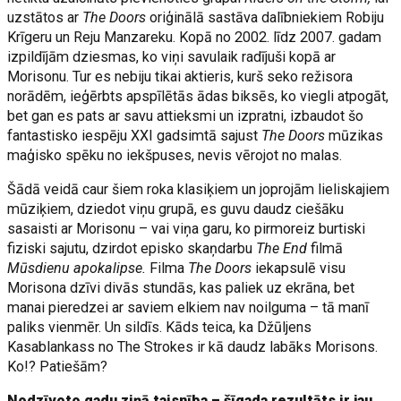
uzstātos ar
The Doors
oriģinālā sastāva dalībniekiem Robiju
Krīgeru un Reju Manzareku. Kopā no 2002. līdz 2007. gadam
izpildījām dziesmas, ko viņi savulaik radījuši kopā ar
Morisonu. Tur es nebiju tikai aktieris, kurš seko režisora
norādēm, ieģērbts apspīlētās ādas biksēs, ko viegli atpogāt,
bet gan es pats ar savu attieksmi un izpratni, izbaudot šo
fantastisko iespēju XXI gadsimtā sajust
The Doors
mūzikas
maģisko spēku no iekšpuses, nevis vērojot no malas.
Šādā veidā caur šiem roka klasiķiem un joprojām lieliskajiem
mūziķiem, dziedot viņu grupā, es guvu daudz ciešāku
sasaisti ar Morisonu – vai viņa garu, ko pirmoreiz burtiski
fiziski sajutu, dzirdot episko skaņdarbu
The End
filmā
Mūsdienu apokalipse.
Filma
The Doors
iekapsulē visu
Morisona dzīvi divās stundās, kas paliek uz ekrāna, bet
manai pieredzei ar saviem elkiem nav noilguma – tā manī
paliks vienmēr. Un sildīs. Kāds teica, ka Džūljens
Kasablankass no The Strokes ir kā daudz labāks Morisons.
Ko!? Patiešām?
Nodzīvoto gadu ziņā taisnība – šīgada rezultāts ir jau