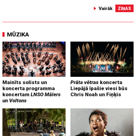
Vairāk
ZIŅAS
MŪZIKA
Mainīts solists un
Prāta vētras
koncerta
koncerta programma
Liepājā īpašie viesi būs
koncertam
LNSO Mālers
Chris Noah un Fiņķis
un Voltons