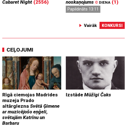
Cabaret Night
(2556)
noskaņojums
(1)
©
DIENA
Papildināts 13:11
Vairāk
KONKURSI
CEĻOJUMI
Rīgā ciemojas Madrides
Izstāde
Mūžīgi Čaks
muzeja Prado
altārglezna
Svētā Ģimene
ar muzicējošo eņģeli,
svētajām Katrīnu un
Barbaru