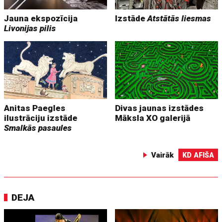
Jauna ekspozīcija
Izstāde
Atstātās liesmas
Livonijas pilis
Anitas Paegles
Divas jaunas izstādes
ilustrāciju izstāde
Māksla XO galerijā
Smalkās pasaules
Vairāk
KD AFIŠA
DEJA