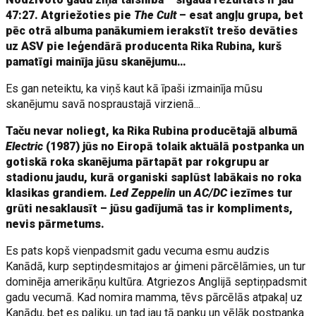
47:27. Atgriežoties pie
The Cult
– esat angļu grupa, bet
pēc otrā albuma panākumiem ierakstīt trešo devāties
uz ASV pie leģendārā producenta Rika Rubina, kurš
pamatīgi mainīja jūsu skanējumu…
Es gan neteiktu, ka viņš kaut kā īpaši izmainīja mūsu
skanējumu savā nospraustajā virzienā...
Taču nevar noliegt, ka Rika Rubina producētajā albumā
Electric
(1987) jūs no Eiropā tolaik aktuālā postpanka un
gotiskā roka skanējuma pārtapāt par rokgrupu ar
stadionu jaudu, kurā organiski saplūst labākais no roka
klasikas grandiem.
Led Zeppelin
un
AC/DC
iezīmes tur
grūti nesaklausīt – jūsu gadījumā tas ir kompliments,
nevis pārmetums.
Es pats kopš vienpadsmit gadu vecuma esmu audzis
Kanādā, kurp septiņdesmitajos ar ģimeni pārcēlāmies, un tur
dominēja amerikāņu kultūra. Atgriezos Anglijā septiņpadsmit
gadu vecumā. Kad nomira mamma, tēvs pārcēlās atpakaļ uz
Kanādu, bet es paliku, un tad jau tā panku un vēlāk postpanka