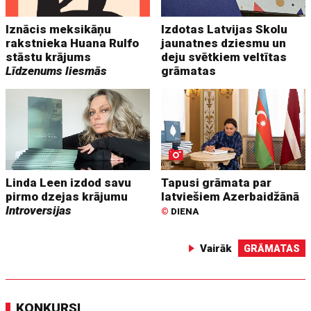
Iznācis meksikāņu
Izdotas Latvijas Skolu
rakstnieka Huana Rulfo
jaunatnes dziesmu un
stāstu krājums
deju svētkiem veltītas
Līdzenums liesmās
grāmatas
Linda Leen izdod savu
Tapusi grāmata par
pirmo dzejas krājumu
latviešiem Azerbaidžānā
Introversijas
©
DIENA
Vairāk
GRĀMATAS
KONKURSI