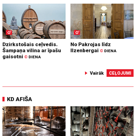
Dzirkstošais ceļvedis.
No Pakrojas līdz
Šampaņa vilina ar īpašu
Ilzenbergai
©
DIENA
gaisotni
©
DIENA
Vairāk
CEĻOJUMI
KD AFIŠA