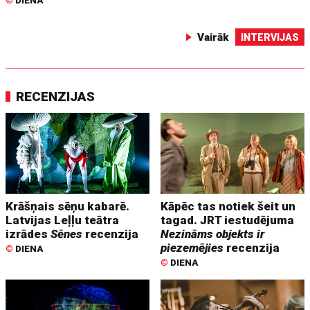
©
DIENA
Vairāk
INTERVIJAS
RECENZIJAS
Krāšņais sēņu kabarē.
Kāpēc tas notiek šeit un
Latvijas Leļļu teātra
tagad. JRT iestudējuma
izrādes
Sēnes
recenzija
Nezināms objekts ir
piezemējies
recenzija
©
DIENA
©
DIENA