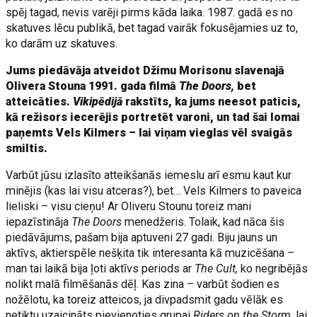
spēj tagad, nevis varēji pirms kāda laika. 1987. gadā es no
skatuves lēcu publikā, bet tagad vairāk fokusējamies uz to,
ko darām uz skatuves.
Jums piedāvāja atveidot Džimu Morisonu slavenajā
Olivera Stouna 1991. gada filmā
The Doors,
bet
atteicāties.
Vikipēdijā
rakstīts, ka jums neesot paticis,
kā režisors iecerējis portretēt varoni, un tad šai lomai
paņemts Vels Kilmers – lai viņam vieglas vēl svaigās
smiltis.
Varbūt jūsu izlasīto atteikšanās iemeslu arī esmu kaut kur
minējis (kas lai visu atceras?), bet… Vels Kilmers to paveica
lieliski – visu cieņu! Ar Oliveru Stounu toreiz mani
iepazīstināja
The Doors
menedžeris. Tolaik, kad nāca šis
piedāvājums, pašam bija aptuveni 27 gadi. Biju jauns un
aktīvs, aktierspēle nešķita tik interesanta kā muzicēšana –
man tai laikā bija ļoti aktīvs pe­riods ar
The Cult,
ko negribējās
nolikt malā filmēšanās dēļ. Kas zina – varbūt šodien es
nožēlotu, ka toreiz atteicos, ja divpadsmit gadu vēlāk es
netiktu uzaicināts pievienoties grupai
Riders on the Storm,
lai