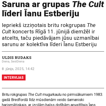
Saruna ar grupas
The Cult
līderi Īanu Estberiju
Iepriekš izziņotais britu rokgrupas
The
Cult
koncerts Rīgā 11. jūnijā diemžēl ir
atcelts, taču piedāvājam jūsu uzmanībai
sarunu ar kolektīva līderi Īanu Estberiju
ULDIS RUDAKS
Diena, SestDiena
8. jūnijs, 2025, 14:42
INTERVIJAS
Britu rokgrupas
The Cult
mugurkaulu no pirmsākumiem 1983.
gadā Bredfordā līdz mūsdienām veido šamaniski
harismātiskais, ar izcilām balss dotībām apveltītais Īans