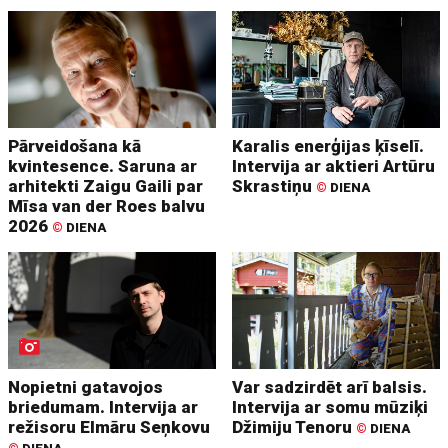
Pārveidošana kā
Karalis enerģijas ķīselī.
kvintesence. Saruna ar
Intervija ar aktieri Artūru
arhitekti Zaigu Gaili par
Skrastiņu
©
DIENA
Mīsa van der Roes balvu
2026
©
DIENA
Nopietni gatavojos
Var sadzirdēt arī balsis.
briedumam. Intervija ar
Intervija ar somu mūziķi
režisoru Elmāru Seņkovu
Džimiju Tenoru
©
DIENA