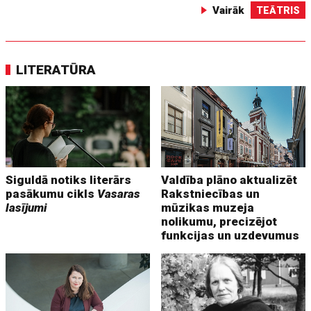
Vairāk
TEĀTRIS
LITERATŪRA
Siguldā notiks literārs
Valdība plāno aktualizēt
pasākumu cikls
Vasaras
Rakstniecības un
lasījumi
mūzikas muzeja
nolikumu, precizējot
funkcijas un uzdevumus