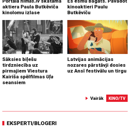
Portālā
filmas.lv
skatāma
Es esmu bagāts. Pavadot
aktiera Paula Butkēviča
kinoaktieri Paulu
kinolomu izlase
Butkēviču
Sāksies biļešu
Latvijas animācijas
tirdzniecība uz
nozares pārstāvji dosies
pirmajiem Viestura
uz Ansī festivālu un tirgu
Kairiša spēlfilmas
Uļa
seansiem
Vairāk
KINO/TV
EKSPERTI/BLOGERI