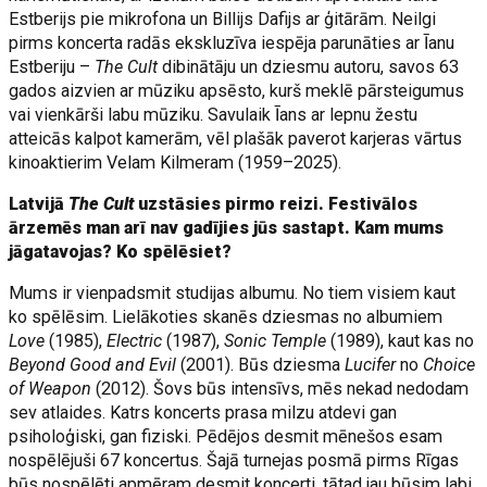
Estberijs pie mikrofona un Billijs Dafijs ar ģitārām. Neilgi
pirms koncerta radās ekskluzīva iespēja parunāties ar Īanu
Estberiju –
The Cult
dibinātāju un dziesmu autoru, savos 63
gados aizvien ar mūziku apsēsto, kurš meklē pārsteigumus
vai vienkārši labu mūziku. Savulaik Īans ar lepnu žestu
atteicās kalpot kamerām, vēl plašāk paverot karjeras vārtus
kinoaktierim Velam Kilmeram (1959–2025).
Latvijā
The Cult
uzstāsies pirmo reizi. Festivālos
ārzemēs man arī nav gadījies jūs sastapt. Kam mums
jāgatavojas? Ko spēlēsiet?
Mums ir vienpadsmit studijas albumu. No tiem visiem kaut
ko spēlēsim. Lielākoties skanēs dziesmas no albumiem
Love
(1985),
Electric
(1987),
Sonic Temple
(1989), kaut kas no
Beyond Good and Evil
(2001). Būs dziesma
Lucifer
no
Choice
of Weapon
(2012). Šovs būs intensīvs, mēs nekad nedodam
sev atlaides. Katrs koncerts prasa milzu atdevi gan
psiholoģiski, gan fiziski. Pēdējos desmit mēnešos esam
nospēlējuši 67 koncertus. Šajā turnejas posmā pirms Rīgas
būs nospēlēti apmēram desmit koncerti, tātad jau būsim labi