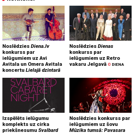
Noslēdzies
Diena.lv
Noslēdzies
Dienas
konkurss par
konkurss par
ielūgumiem uz Avi
ielūgumiem uz Retro
Avitala un Omera Avitala
vakaru Jelgavā
©
DIENA
koncertu
Lielajā dzintarā
Izspēlēts ielūgumu
Noslēdzies konkurss par
komplekts uz cirka
ielūgumiem uz šovu
priekšnesumu
Svalbard
Mūzika tumsā: Pavasara