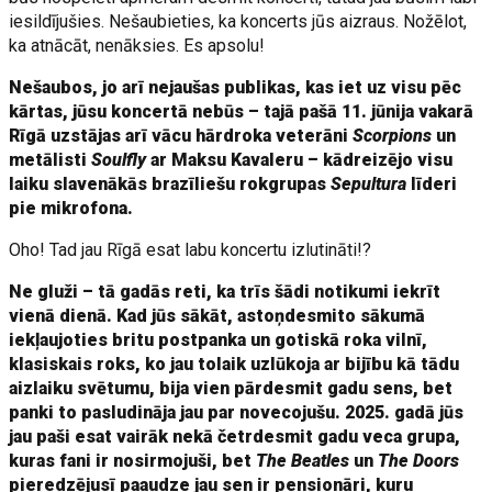
iesildījušies. Nešaubieties, ka koncerts jūs aizraus. Nožēlot,
ka atnācāt, nenāksies. Es apsolu!
Nešaubos, jo arī nejaušas publikas, kas iet uz visu pēc
kārtas, jūsu koncertā nebūs – tajā pašā 11. jūnija vakarā
Rīgā uzstājas arī vācu hārdroka veterāni
Scorpions
un
metālisti
Soulfly
ar Maksu Kavaleru – kādreizējo visu
laiku slavenākās brazīliešu rokgrupas
Sepultura
līderi
pie mikrofona.
Oho! Tad jau Rīgā esat labu koncertu izlutināti!?
Ne gluži – tā gadās reti, ka trīs šādi notikumi iekrīt
vienā dienā. Kad jūs sākāt, astoņdesmito sākumā
iekļaujoties britu postpanka un gotiskā roka vilnī,
klasiskais roks, ko jau tolaik uzlūkoja ar bijību kā tādu
aizlaiku svētumu, bija vien pārdesmit gadu sens, bet
panki to pasludināja jau par novecojušu. 2025. gadā jūs
jau paši esat vairāk nekā četrdesmit gadu veca grupa,
kuras fani ir nosirmojuši, bet
The Beatles
un
The Doors
pieredzējusī paaudze jau sen ir pensionāri, kuru