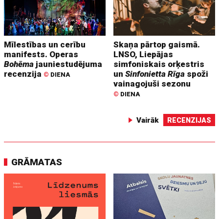
Mīlestības un cerību
Skaņa pārtop gaismā.
manifests. Operas
LNSO, Liepājas
Bohēma
jauniestudējuma
simfoniskais orķestris
recenzija
un
Sinfonietta Rīga
spoži
©
DIENA
vainagojuši sezonu
©
DIENA
Vairāk
RECENZIJAS
GRĀMATAS