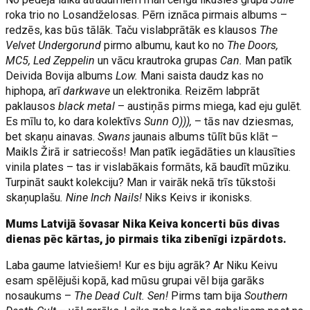
roka trio no Losandželosas. Pērn iznāca pirmais albums –
redzēs, kas būs tālāk. Taču vislabprātāk es klausos
The
Velvet Undergorund
pirmo albumu, kaut ko no
The Doors,
MC5, Led Zeppelin
un vācu krautroka grupas
Can.
Man patīk
Deivida Bovija albums
Low.
Mani saista daudz kas no
hiphopa, arī
darkwave
un elektronika. Reizēm labprāt
paklausos
black metal
– austiņās pirms miega, kad eju gulēt.
Es mīlu to, ko dara kolektīvs
Sunn O))),
– tās nav dziesmas,
bet skaņu ainavas.
Swans
jaunais albums tūlīt būs klāt –
Maikls Žirā ir satriecošs! Man patīk iegādāties un klausīties
vinila plates – tas ir vislabākais formāts, kā baudīt mūziku.
Turpināt saukt kolekciju? Man ir vairāk nekā trīs tūkstoši
skaņuplašu
. Nine Inch Nails!
Niks Keivs ir ikonisks.
Mums Latvijā šovasar Nika Keiva koncerti būs divas
dienas pēc kārtas, jo pirmais tika zibenīgi izpārdots.
Laba gaume latviešiem! Kur es biju agrāk? Ar Niku Keivu
esam spēlējuši kopā, kad mūsu grupai vēl bija garāks
nosaukums –
The Dead Cult. Sen!
Pirms tam bija
Southern