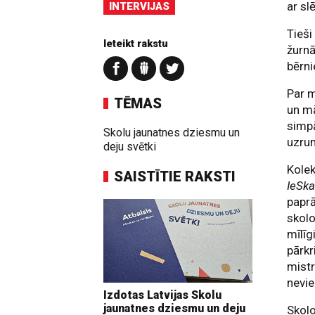
ar sl
INTERVIJAS
Tieši
Ieteikt rakstu
žurnā
bērni
Par m
TĒMAS
un mā
simpā
Skolu jaunatnes dziesmu un
uzrun
deju svētki
Kolek
SAISTĪTIE RAKSTI
IeSka
papr
skolo
mīlīg
pārkr
mistr
nevi
Izdotas Latvijas Skolu
jaunatnes dziesmu un deju
Skolo