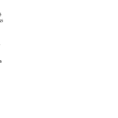
ē
zi
–
a
i