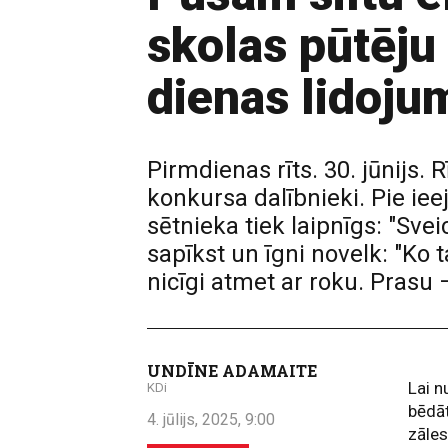
skolas pūtēju
dienas lidoju
Pirmdienas rīts. 30. jūnijs.
konkursa dalībnieki. Pie iee
sētnieka tiek laipnīgs: "Sve
sapīkst un īgni novelk: "Ko 
nicīgi atmet ar roku. Prasu 
UNDĪNE ADAMAITE
Lai n
KDi
bēdāt
4. jūlijs, 2025, 9:00
zāles