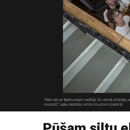
"Mēs abi ar Baibu esam vadītāji. Es vairāk strādāju ar 
muzicēt," saka skolotājs Artūrs Kuzmins (centrā)
Pūšam siltu e