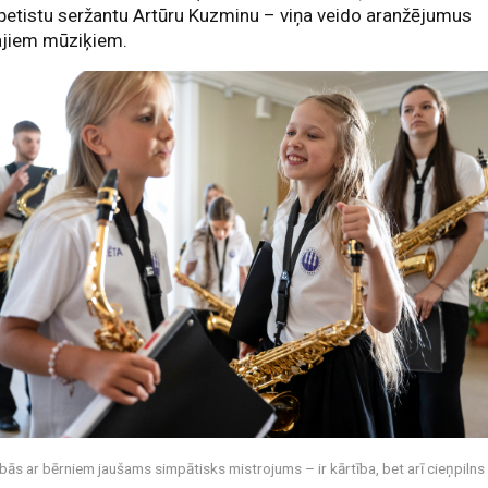
etistu seržantu Artūru Kuzminu – viņa veido aranžējumus
jiem mūziķiem.
ībās ar bērniem jaušams simpātisks mistrojums – ir kārtība, bet arī cieņpilns