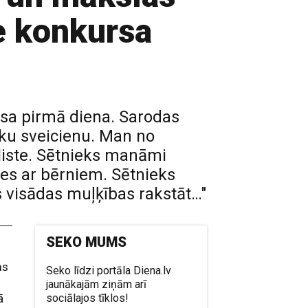
ce konkursa
ursa pirmā diena. Sarodas
ētku sveicienu. Man no
āliste. Sētnieks manāmi
ies ar bērniem. Sētnieks
ūs visādas muļķības rakstāt…"
SEKO MUMS
ms
Seko līdzi portāla Diena.lv
o
jaunākajām ziņām arī
ā
sociālajos tīklos!