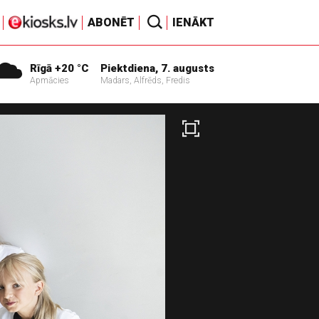
ABONĒT
IENĀKT
Rīgā +20 °C
Piektdiena, 7. augusts
Apmācies
Madars, Alfrēds, Fredis