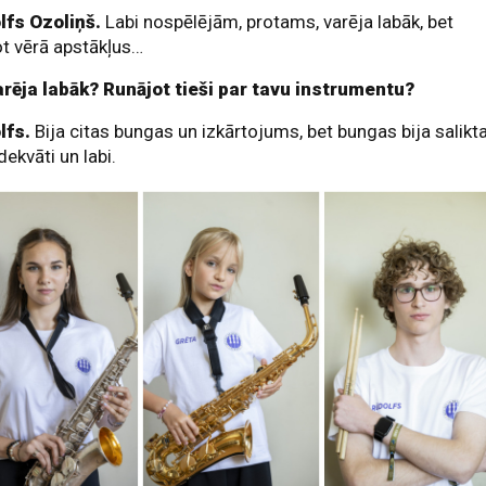
lfs Ozoliņš.
Labi nospēlējām, protams, varēja labāk, bet
t vērā apstākļus…
arēja labāk? Runājot tieši par tavu instrumentu?
lfs.
Bija citas bungas un izkārtojums, bet bungas bija salikt
adekvāti un labi.