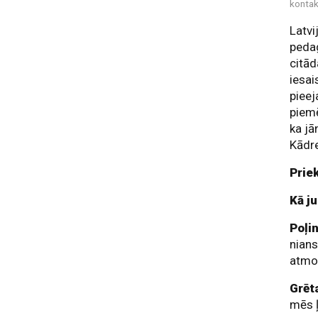
kontak
Latvi
pedag
citād
iesai
pieej
piemē
ka jā
Kādre
Prie
Kā j
Poļi
nians
atmos
Grēt
mēs ļ