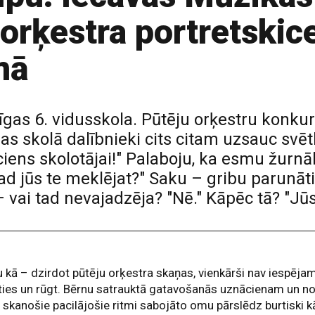
 orķestra portretski
mā
 Rīgas 6. vidusskola. Pūtēju orķestru konk
jas skolā dalībnieki cits citam uzsauc sv
iciens skolotājai!" Palaboju, ka esmu žurn
tad jūs te meklējat?" Saku – gribu parunāt
– vai tad nevajadzēja? "Nē." Kāpēc tā? "J
u kā – dzirdot pūtēju orķestra skaņas, vienkārši nav iespēja
ies un rūgt. Bērnu satrauktā gatavošanās uznācienam un n
 skanošie pacilājošie ritmi sabojāto omu pārslēdz burtiski k