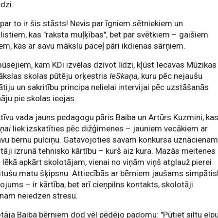
ēdzi.
 par to ir šis stāsts! Nevis par īgniem sētniekiem un
listiem, kas "raksta muļķības", bet par svētkiem – gaišiem
em, kas ar savu mākslu paceļ pāri ikdienas sārņiem.
ūsējiem, kam KDi izvēlas dzīvot līdzi, kļūst Iecavas Mūzikas
kslas skolas pūtēju orķestris
IeSkaņa,
kuru pēc nejaušu
tiju un sakritību principa nelielai intervijai pēc uzstāšanās
āju pie skolas ieejas.
tīvu vada jauns pedagogu pāris Baiba un Artūrs Kuzmini, ka
ņai
liek izskatīties pēc dižģimenes – jauniem vecākiem ar
āvu bērnu pulciņu. Gatavojoties savam konkursa uznācienam
tāji izrunā tehnisko kārtību – kurš aiz kura. Mazās meitenes
i lēkā apkārt skolotājam, vienai no viņām viņš atglauž pierei
itušu matu šķipsnu. Attiecībās ar bērniem jaušams simpātis
ojums – ir kārtība, bet arī cieņpilns kontakts, skolotāji
enam neiedzen stresu.
tāja Baiba bērniem dod vēl pēdējo padomu: "Pūtiet siltu elp