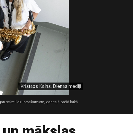
Kristaps Kalns, Dienas mediji
 gan sekot līdzi noteikumiem, gan tajā pašā laikā
s un mākslas