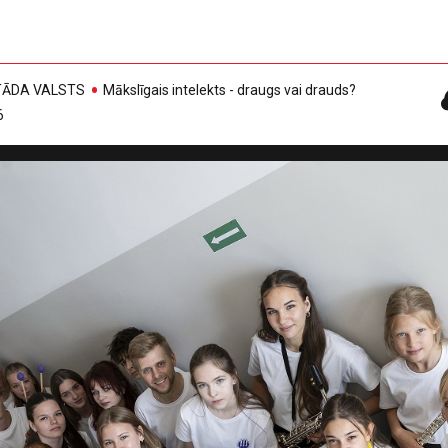
, TĀDA VALSTS
Mākslīgais intelekts - draugs vai drauds?
6