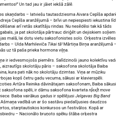
umentos!" Un tad jau ir jāiet iekšā zālē.
es skaņdarbs – latviešu tautasdziesma Aivara Cepīša apdar
dreja Cepīša aranžējumā – brīvi un nepiespiesti iekustina līd
dēšanai arī retās skatītāju rindas. Nu nesēdēsi tak kā tāds
gabals, ja pat skolotāja pārtrauc diriģēt un dejiskiem soļiem
jas malā, lai dotu vietu saksofonistes solo. Orķestra izvēles
darbs – Ulda Marhileviča
Tikai tā!
Mārtiņa Birņa aranžējumā 
nās uz tā paša prieka hormona viļņa.
aņa
ir iedvesmojošs piemērs. Salīdzinoši jauno kolektīvu vad
, aizrautīgs skolotāju pāris – saksofona skolotāja Baiba
na, kura pati nāk no skolotāju dzimtas. Viņa ar mūziku
bojas kopš četru gadu vecuma, sākusi ar klavierspēli.
coties Artūra Reinika dāvinātajam saksofonam, Baiba sākus
 saksofona spēli, ir dāmu saksofona kvarteta
n[ex]t
move
niece. Baiba vairākus gadus ir spēlējusi
Jelgavas Big Band
 Ašmaņa vadībā un ar šo sastāvu piedalījusies daudzos
rtos, starptautiskos konkursos un festivālos. Kopā ar
sbiedru – Nacionālo bruņoto spēku štāba orķestra