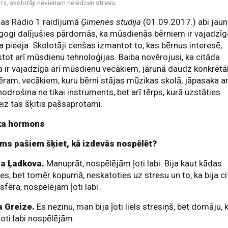
ts, skolotāji nevienam neiedzen stresu
jas Radio 1 raidījumā
Ģimenes studija
(01.09.2017.) abi jaun
ogi dalījušies pārdomās, ka mūsdienās bērniem ir vajadzīg
a pieeja. Skolotāji cenšas izmantot to, kas bērnus interesē,
stot arī mūsdienu tehnoloģijas. Baiba novērojusi, ka citāda
a ir vajadzīga arī mūsdienu vecākiem, jārunā daudz konkrētā
ram, vecākiem, kuru bērni stājas mūzikas skolā, jāpasaka ar
nodrošina ne tikai instruments, bet arī tērps, kurā uzstāties.
iz tas šķitis pašsaprotami.
ka hormons
ums pašiem šķiet, kā izdevās nospēlēt?
na Ļadkova.
Manuprāt, nospēlējām ļoti labi. Bija kaut kādas
es, bet tomēr kopumā, neskatoties uz stresu un to, ka bija ci
fēra, nospēlējām ļoti labi.
a Greize.
Es nezinu, man bija ļoti liels stresiņš, bet domāju, 
oti labi nospēlējām.