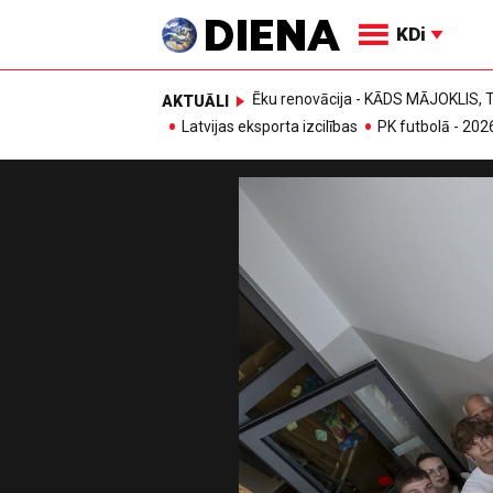
KDi
Ēku renovācija - KĀDS MĀJOKLIS
AKTUĀLI
Latvijas eksporta izcilības
PK futbolā - 202