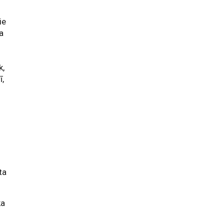
ie
a
k,
ī,
ta
ka