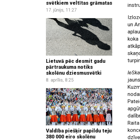
svētkiem veltītas grāmatas
instr
17. jūnijs, 11:27
Izloz
un An
aplau
koka 
atkāp
skaņ
turpi
Lietuvā pēc desmit gadu
pārtraukuma notiks
IeSk
skolēnu dziesmusvētki
jauns
8. aprīlis, 8:25
Kuzmi
nodar
Patei
apgūt
dalīb
Raita
konce
Valdība piešķir papildu teju
380 000 eiro skolēnu
dzīve