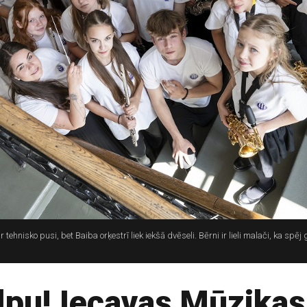
tehnisko pusi, bet Baiba orķestrī liek iekšā dvēseli. Bērni ir lieli malači, ka spēj
lpu! Iecavas Mūzika