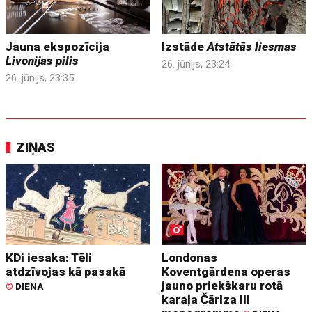
Jauna ekspozīcija
Izstāde
Atstātās liesmas
Livonijas pilis
26. jūnijs, 23:24
26. jūnijs, 23:35
ZIŅAS
KDi iesaka: Tēli
Londonas
atdzīvojas kā pasakā
Koventgārdena operas
jauno priekškaru rotā
©
DIENA
karaļa Čārlza III