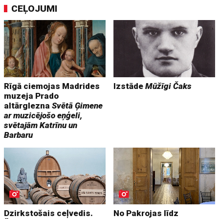
CEĻOJUMI
Rīgā ciemojas Madrides
Izstāde
Mūžīgi Čaks
muzeja Prado
altārglezna
Svētā Ģimene
ar muzicējošo eņģeli,
svētajām Katrīnu un
Barbaru
Dzirkstošais ceļvedis.
No Pakrojas līdz