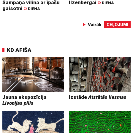
Šampaņa vilina ar īpašu
Ilzenbergai
©
DIENA
gaisotni
©
DIENA
Vairāk
CEĻOJUMI
KD AFIŠA
Jauna ekspozīcija
Izstāde
Atstātās liesmas
Livonijas pilis