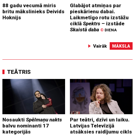
88 gadu vecumā miris
Glabājot atmiņas par
britu mākslinieks Deivids
pieskārienu dabai.
Hoknijs
Laikmetīgo rotu izstāžu
ciklā
Spektrs
– izstāde
Skaistā daba
©
DIENA
Vairāk
MĀKSLA
TEĀTRIS
Nosaukti
Spēlmaņu nakts
Par teātri, dzīvi un laiku.
balvu nominanti 17
Latvijas Televīzijā
kategorijās
atsāksies raidījumu cikls