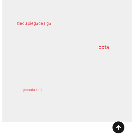
ziedu piegāde rīgā
meliorācijas darbi
octa
dziļurbums
kravu apdrošināšana
granulu katli
siltumsūknis