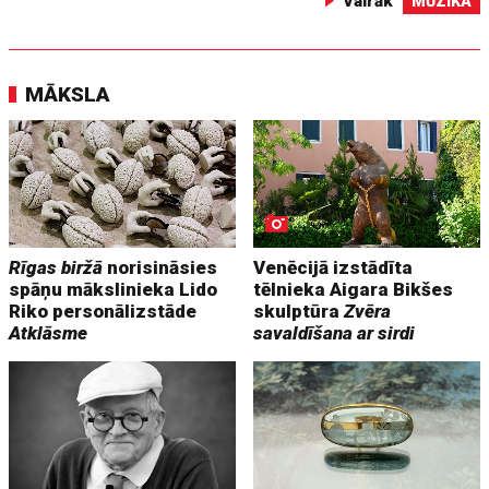
Vairāk
MŪZIKA
MĀKSLA
Rīgas biržā
norisināsies
Venēcijā izstādīta
spāņu mākslinieka Lido
tēlnieka Aigara Bikšes
Riko personālizstāde
skulptūra
Zvēra
Atklāsme
savaldīšana ar sirdi