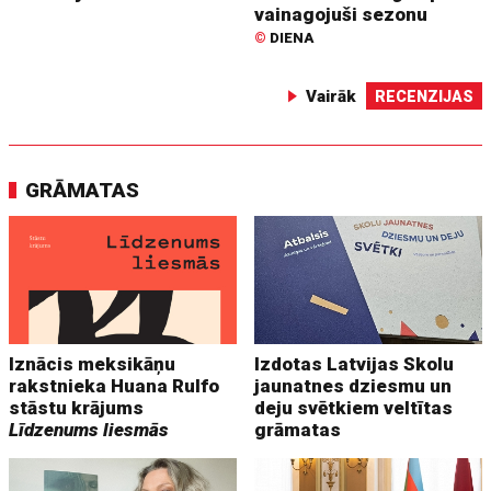
vainagojuši sezonu
©
DIENA
Vairāk
RECENZIJAS
GRĀMATAS
Iznācis meksikāņu
Izdotas Latvijas Skolu
rakstnieka Huana Rulfo
jaunatnes dziesmu un
stāstu krājums
deju svētkiem veltītas
Līdzenums liesmās
grāmatas