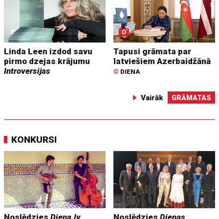
Linda Leen izdod savu
Tapusi grāmata par
pirmo dzejas krājumu
latviešiem Azerbaidžānā
Introversijas
©
DIENA
Vairāk
GRĀMATAS
KONKURSI
Noslēdzies
Diena.lv
Noslēdzies
Dienas