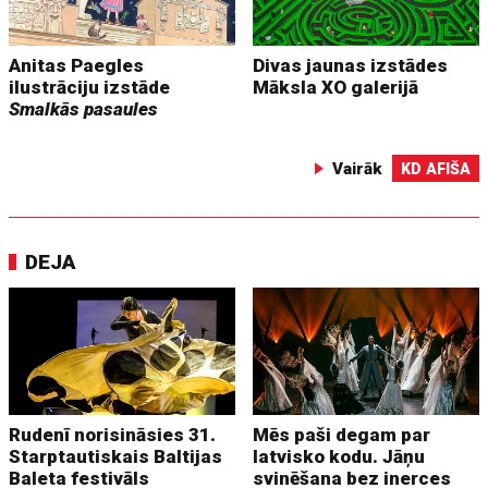
Anitas Paegles
Divas jaunas izstādes
ilustrāciju izstāde
Māksla XO galerijā
Smalkās pasaules
Vairāk
KD AFIŠA
DEJA
Rudenī norisināsies 31.
Mēs paši degam par
Starptautiskais Baltijas
latvisko kodu. Jāņu
Baleta festivāls
svinēšana bez inerces