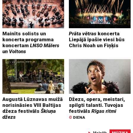
Mainīts solists un
Prāta vētras
koncerta
koncerta programma
Liepājā īpašie viesi būs
koncertam
LNSO Mālers
Chris Noah un Fiņķis
un Voltons
Augustā Lūznavas muižā
Džezs, opera, meistari,
norisināsies VIII Baltijas
spilgti talanti. Tuvojas
džeza festivāls
Škiuņa
festivāls
Rīgas ritmi
džezs
©
DIENA