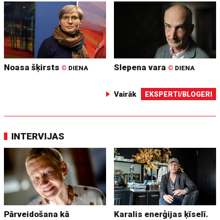
Noasa šķirsts
Slepena vara
©
DIENA
©
DIENA
Vairāk
EKSPERTI/BLOGERI
INTERVIJAS
Pārveidošana kā
Karalis enerģijas ķīselī.