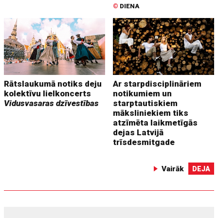
©
DIENA
Rātslaukumā notiks deju
Ar starpdisciplināriem
kolektīvu lielkoncerts
notikumiem un
Vidusvasaras dzīvestības
starptautiskiem
māksliniekiem tiks
atzīmēta laikmetīgās
dejas Latvijā
trīsdesmitgade
Vairāk
DEJA