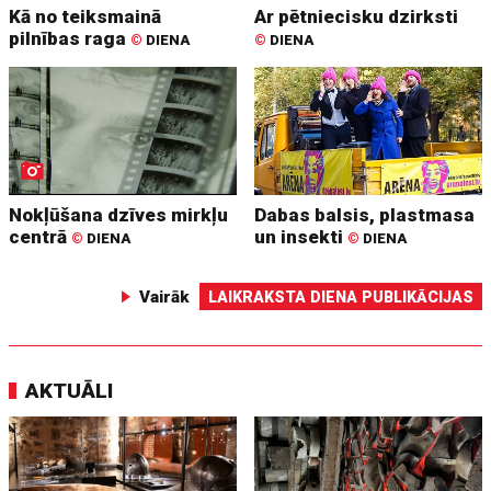
Kā no teiksmainā
Ar pētniecisku dzirksti
pilnības raga
©
DIENA
©
DIENA
Nokļūšana dzīves mirkļu
Dabas balsis, plastmasa
centrā
un insekti
©
DIENA
©
DIENA
Vairāk
LAIKRAKSTA DIENA PUBLIKĀCIJAS
AKTUĀLI