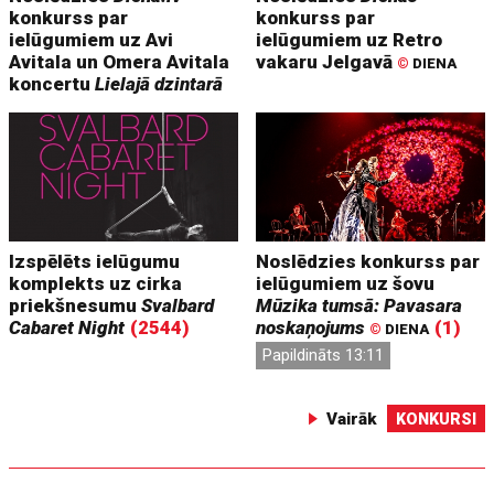
konkurss par
konkurss par
ielūgumiem uz Avi
ielūgumiem uz Retro
Avitala un Omera Avitala
vakaru Jelgavā
©
DIENA
koncertu
Lielajā dzintarā
Izspēlēts ielūgumu
Noslēdzies konkurss par
komplekts uz cirka
ielūgumiem uz šovu
priekšnesumu
Svalbard
Mūzika tumsā: Pavasara
Cabaret Night
(2544)
noskaņojums
(1)
©
DIENA
Papildināts 13:11
Vairāk
KONKURSI