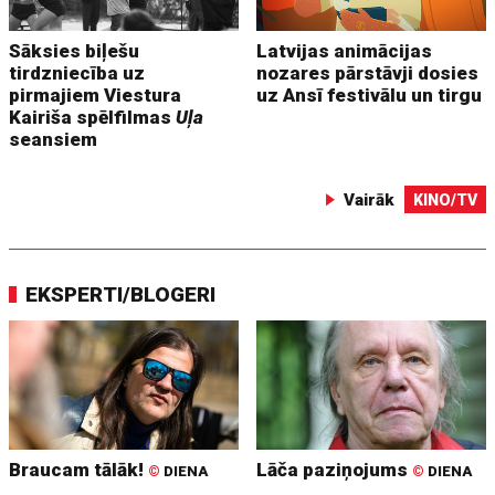
Sāksies biļešu
Latvijas animācijas
tirdzniecība uz
nozares pārstāvji dosies
pirmajiem Viestura
uz Ansī festivālu un tirgu
Kairiša spēlfilmas
Uļa
seansiem
Vairāk
KINO/TV
EKSPERTI/BLOGERI
Braucam tālāk!
Lāča paziņojums
©
DIENA
©
DIENA