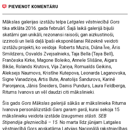
PIEVIENOT KOMENTĀRU
Mākslas galerijas izstāžu telpa
Latgales vēstniecībā Gors
tika atklāta 2016. gada februārī. Šajā laikā galerijā bijuši
skatāmi gan unikāli, rezonansi raisoši, gan aizkustinoši,
izzinoši un lielā daļā īpaši eksponēšanai Rēzeknē veidoti
izstāžu projekti, ko veidoja Roberts Muzis, Diāna Īve, Āris
Smildzers, Osvalds Zvejsalnieks, Taja Bella (Taya Bell),
Frančeska Kirke, Magone Boleiko, Annele Slišāne, Aigars
Bikše, Rolands Krutovs, Vija Zariņa, Romualds Geikins,
Aleksejs Naumovs, Kristīne Kutepova, Leonarda Laganovska,
Signe Vanadziņa, Artis Bute, Anatolijs Šandurovs, Karinē
Paronjanca, Jānis Šneiders, Dainis Pundurs, Laura Feldberga,
Ritums Ivanovs un vēl daudzi citi mākslinieki.
Šis gads
Gors Mākslas galerijā
sākās ar mākslinieka Rituma
Ivanova personālizstādi
Gars garam garā
, kurai sekoja 15
mākslinieku veidota izstāde
Izaugsmes stāsti. SEB
Stipendija glezniecībā – 15
. No marta līdz jūnijam Latgales
vēstniecībā Gors apskatāma Latvijas Nacionālā rakstniecības