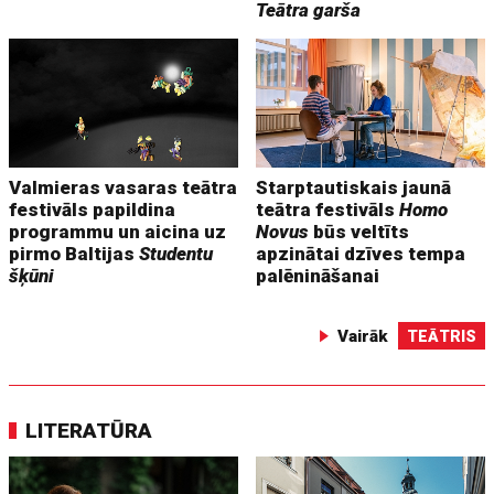
Teātra garša
Valmieras vasaras teātra
Starptautiskais jaunā
festivāls papildina
teātra festivāls
Homo
programmu un aicina uz
Novus
būs veltīts
pirmo Baltijas
Studentu
apzinātai dzīves tempa
šķūni
palēnināšanai
Vairāk
TEĀTRIS
LITERATŪRA