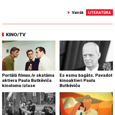
Vairāk
LITERATŪRA
KINO/TV
Portālā
filmas.lv
skatāma
Es esmu bagāts. Pavadot
aktiera Paula Butkēviča
kinoaktieri Paulu
kinolomu izlase
Butkēviču