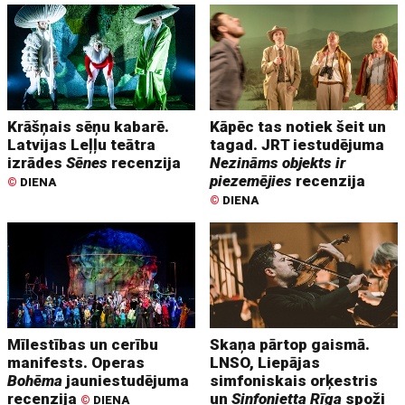
Krāšņais sēņu kabarē.
Kāpēc tas notiek šeit un
Latvijas Leļļu teātra
tagad. JRT iestudējuma
izrādes
Sēnes
recenzija
Nezināms objekts ir
piezemējies
recenzija
©
DIENA
©
DIENA
Mīlestības un cerību
Skaņa pārtop gaismā.
manifests. Operas
LNSO, Liepājas
Bohēma
jauniestudējuma
simfoniskais orķestris
recenzija
un
Sinfonietta Rīga
spoži
©
DIENA