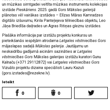
un mūzikas simtgadei veltīta mūzikas instrumentu kolekcijas
izstāde
Pieskāriens
. 2025. gadā
Gors Mākslas galerijā
plānotas vēl vairākas izstādes – Elīzas Māras Kamradzes
digitālo izšuvumu, Kirila Panteļejeva tēlniecības objektu, Leo
Jāņa Briedīša daiļrades un Agras Ritiņas gleznu izstādes.
Plašāka informācija par izstāžu projektu konkursu un
pieteikšanās iespējām atrodama
Latgales vēstniecības Gors
mājaslapas sadaļā
Mākslas galerija
. Jautājumu un
neskaidrību gadījumā aicinām sazināties ar
Latgales
vēstniecības Gors
Mākslas galerijas izstāžu kuratori Gunu
Kalnaču (+371 29112872) vai
Latgales vēstniecības Gors
Vizuālo projektu dizaina speciālisti Lauru Kazuli
(
gors.izstades@rezekne.lv
).
Ieteikt
0
0