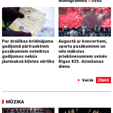
monogramma
©
DIENA
Par drošības brīdinājuma
Augustā ar koncertiem,
gadījumā pārtrauktiem
sporta pasākumiem un
pasākumiem noteiktos
ielu mākslas
gadījumos nebūs
priekšnesumiem svinēs
jāatmaksā biļetes vērtība
Rīgas 825. dzimšanas
dienu
Vairāk
ZIŅAS
MŪZIKA