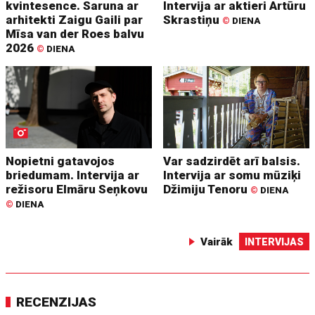
kvintesence. Saruna ar
Intervija ar aktieri Artūru
arhitekti Zaigu Gaili par
Skrastiņu
©
DIENA
Mīsa van der Roes balvu
2026
©
DIENA
Nopietni gatavojos
Var sadzirdēt arī balsis.
briedumam. Intervija ar
Intervija ar somu mūziķi
režisoru Elmāru Seņkovu
Džimiju Tenoru
©
DIENA
©
DIENA
Vairāk
INTERVIJAS
RECENZIJAS