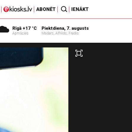
ABONĒT
IENĀKT
Rīgā +17 °C
Piektdiena, 7. augusts
Apmācies
Madars, Alfrēds, Fredis