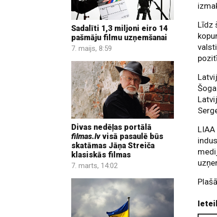
izma
Līdz 
Sadalīti 1,3 miljoni eiro 14
kopum
pašmāju filmu uzņemšanai
valst
7. maijs, 8:59
pozit
Latvi
Šoga
Latvi
Serg
Divas nedēļas portālā
LIAA 
filmas.lv
visā pasaulē būs
indus
skatāmas Jāņa Streiča
medij
klasiskās filmas
uzņe
7. marts, 14:02
Plaš
Ietei