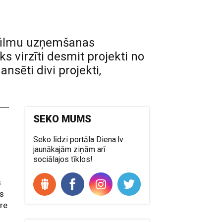
u filmu uzņemšanas
 virzīti desmit projekti no
sēti divi projekti,
SEKO MUMS
Seko līdzi portāla Diena.lv
jaunākajām ziņām arī
sociālajos tīklos!
s
as
ore