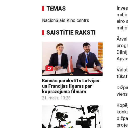
TĒMAS
Inves
miljo
Nacionālais Kino centrs
eiro 
miljo
SAISTĪTIE RAKSTI
Ārval
progr
Dānij
Apvie
Valst
tūkst
Kannās parakstīts Latvijas
un Francijas līgums par
Dižpa
kopražojuma filmām
viens
21. maijs, 13:28
Kopēj
konku
dižpa
proje