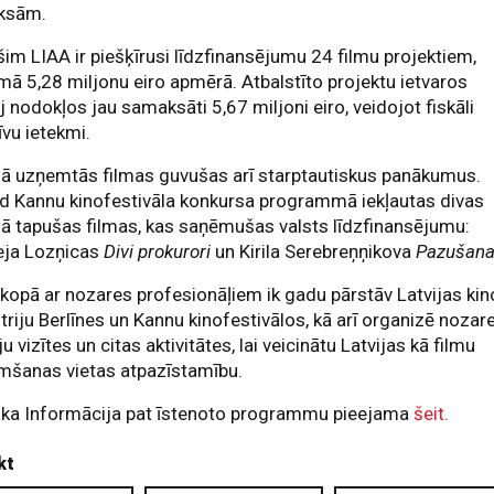
ksām.
šim LIAA ir piešķīrusi līdzfinansējumu 24 filmu projektiem,
ā 5,28 miljonu eiro apmērā. Atbalstīto projektu ietvaros
ij nodokļos jau samaksāti 5,67 miljoni eiro, veidojot fiskāli
īvu ietekmi.
jā uzņemtās filmas guvušas arī starptautiskus panākumus.
d Kannu kinofestivāla konkursa programmā iekļautas divas
jā tapušas filmas, kas saņēmušas valsts līdzfinansējumu:
eja Lozņicas
Divi prokurori
un Kirila Serebreņņikova
Pazušana
kopā ar nozares profesionāļiem ik gadu pārstāv Latvijas kin
triju Berlīnes un Kannu kinofestivālos, kā arī organizē nozar
u vizītes un citas aktivitātes, lai veicinātu Latvijas kā filmu
mšanas vietas atpazīstamību.
āka Informācija pat īstenoto programmu pieejama
šeit.
kt