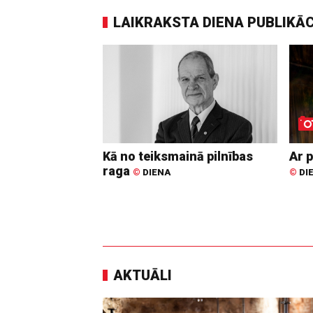
LAIKRAKSTA DIENA PUBLIKĀ
Kā no teiksmainā pilnības
Ar p
raga
©
DIENA
©
DI
AKTUĀLI