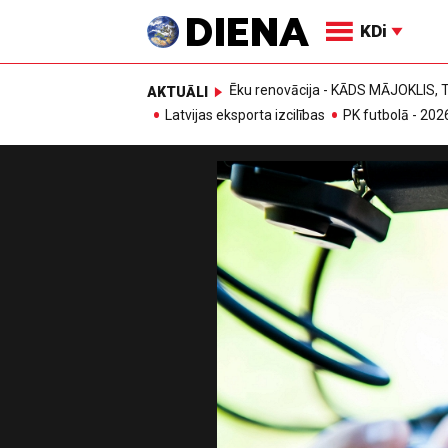
KDi
Ēku renovācija - KĀDS MĀJOKLIS
AKTUĀLI
Latvijas eksporta izcilības
PK futbolā - 202