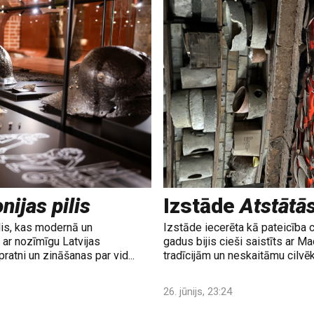
nijas pilis
Izstāde
Atstātā
lis, kas modernā un
Izstāde iecerēta kā pateicība 
ar nozīmīgu Latvijas
gadus bijis cieši saistīts ar M
ratni un zināšanas par vid...
tradīcijām un neskaitāmu cilvē
26. jūnijs, 23:24