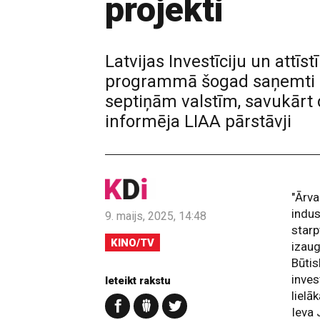
projekti
Latvijas Investīciju un attī
programmā šogad saņemti 14 
septiņām valstīm, savukārt 
informēja LIAA pārstāvji
"Ārva
indus
9. maijs, 2025, 14:48
starp
KINO/TV
izaug
Būtis
inves
Ieteikt rakstu
lielā
Ieva 