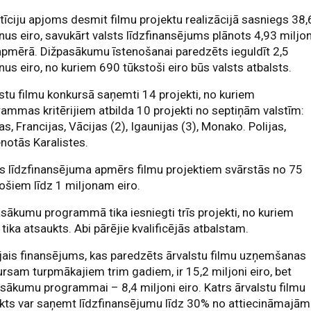
tīciju apjoms desmit filmu projektu realizācijā sasniegs 38,
nus eiro, savukārt valsts līdzfinansējums plānots 4,93 miljo
apmērā. Dižpasākumu īstenošanai paredzēts ieguldīt 2,5
nus eiro, no kuriem 690 tūkstoši eiro būs valsts atbalsts.
stu filmu konkursā saņemti 14 projekti, no kuriem
ammas kritērijiem atbilda 10 projekti no septiņām valstīm:
as, Francijas, Vācijas (2), Igaunijas (3), Monako. Polijas,
notās Karalistes.
s līdzfinansējuma apmērs filmu projektiem svārstās no 75
ošiem līdz 1 miljonam eiro.
sākumu programmā tika iesniegti trīs projekti, no kuriem
 tika atsaukts. Abi pārējie kvalificējās atbalstam.
ais finansējums, kas paredzēts ārvalstu filmu uzņemšanas
rsam turpmākajiem trim gadiem, ir 15,2 miljoni eiro, bet
sākumu programmai – 8,4 miljoni eiro. Katrs ārvalstu filmu
kts var saņemt līdzfinansējumu līdz 30% no attiecināmajām