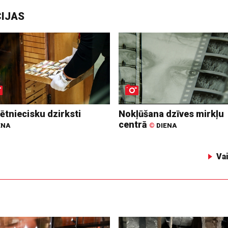
CIJAS
ētniecisku dzirksti
Nokļūšana dzīves mirkļu
centrā
ENA
©
DIENA
Va