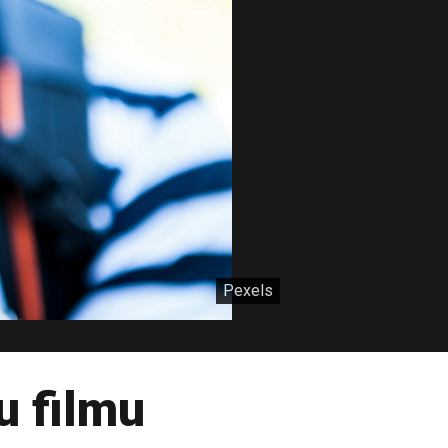
Pexels
u filmu