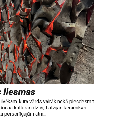
s liesmas
cilvēkam, kura vārds vairāk nekā piecdesmit
adonas kultūras dzīvi, Latvijas keramikas
ku personīgajām atm...