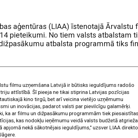
stības aģentūras (LIAA) īstenotajā Ārvalst
pieteikumi. No tiem valsts atbalstam tiks
dižpasākumu atbalsta programmā tiks finan
lstu filmu uzņemšana Latvijā ir būtisks ieguldījums radošo
triju attīstībā. Šī pieeja ne tikai stiprina Latvijas pozīcijas
tautiskajā kino tirgū, bet arī veicina vietējo uzņēmumu
smi un inovācijas, padarot valsti par pievilcīgu galamērķi.
ki, ka ar filmu un dižpasākumu programmām tiek piesaistīta
tīcijas, kas nodokļu ieņēmumu veidā valsts budžetā atgriež
kā apjomā nekā sākotnējais ieguldījums," uzsver LIAA direkt
Jāgere.