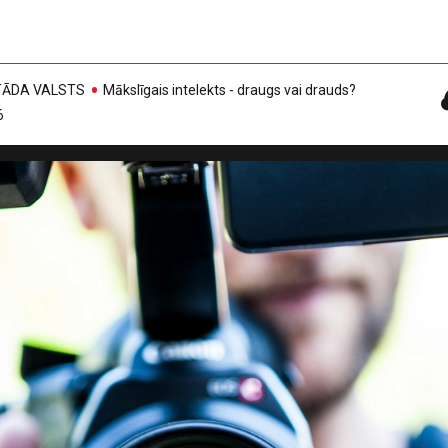
, TĀDA VALSTS
Mākslīgais intelekts - draugs vai drauds?
6