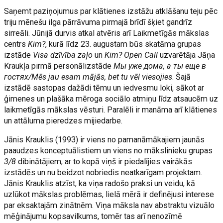
Saņemt paziņojumus par klātienes izstāžu atklāšanu teju pēc
triju mēnešu ilga pārrāvuma pirmajā brīdī šķiet gandrīz
sirreāli. Jūnijā durvis atkal atvēris arī Laikmetīgās mākslas
centrs
Kim?
, kurā līdz 23. augustam būs skatāma grupas
izstāde
Visa dzīvība zaļo
un
Kim? Open Call
uzvarētāja Jāņa
Kraukļa pirmā personālizstāde
Мы уже дома, а ты еще в
гостях/Mēs jau esam mājās, bet tu vēl viesojies
. Šajā
izstādē sastopas dažādi tēmu un iedvesmu loki, sākot ar
ģimenes un plašāka mēroga sociālo atmiņu līdz atsaucēm uz
laikmetīgās mākslas vēsturi. Paralēli ir manāma arī klātienes
un attāluma pieredzes mijiedarbe.
Jānis Krauklis (1993) ir viens no pamanāmākajiem jaunās
paaudzes konceptuālistiem un viens no mākslinieku grupas
3/8
dibinātājiem, ar to kopā viņš ir piedalījies vairākās
izstādēs un nu beidzot nobriedis neatkarīgam projektam.
Jānis Krauklis atzīst, ka viņa radošo praksi un veidu, kā
uzlūkot mākslas problēmas, lielā mērā ir definējusi interese
par eksaktajām zinātnēm. Viņa māksla nav abstraktu vizuālo
mēģinājumu kopsavilkums, tomēr tas arī nenozīmē