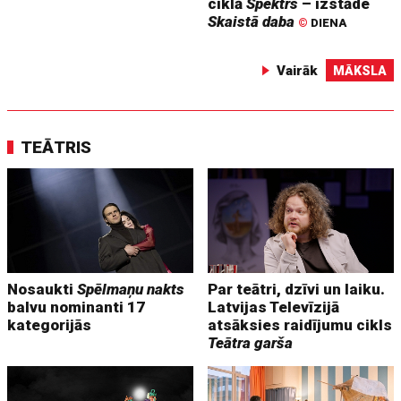
ciklā
Spektrs
– izstāde
Skaistā daba
©
DIENA
Vairāk
MĀKSLA
TEĀTRIS
Nosaukti
Spēlmaņu nakts
Par teātri, dzīvi un laiku.
balvu nominanti 17
Latvijas Televīzijā
kategorijās
atsāksies raidījumu cikls
Teātra garša