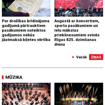
Par drošības brīdinājuma
Augustā ar koncertiem,
gadījumā pārtrauktiem
sporta pasākumiem un
pasākumiem noteiktos
ielu mākslas
gadījumos nebūs
priekšnesumiem svinēs
jāatmaksā biļetes vērtība
Rīgas 825. dzimšanas
dienu
Vairāk
ZIŅAS
MŪZIKA