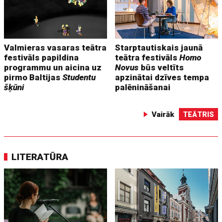
Valmieras vasaras teātra
Starptautiskais jaunā
festivāls papildina
teātra festivāls
Homo
programmu un aicina uz
Novus
būs veltīts
pirmo Baltijas
Studentu
apzinātai dzīves tempa
šķūni
palēnināšanai
Vairāk
TEĀTRIS
LITERATŪRA