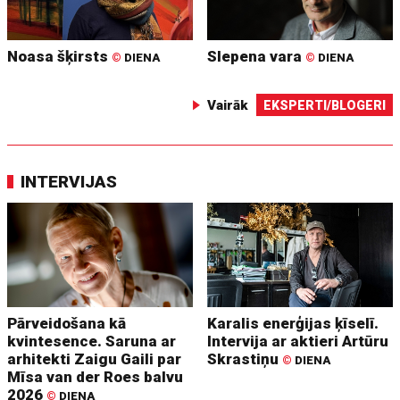
Noasa šķirsts
Slepena vara
©
DIENA
©
DIENA
Vairāk
EKSPERTI/BLOGERI
INTERVIJAS
Pārveidošana kā
Karalis enerģijas ķīselī.
kvintesence. Saruna ar
Intervija ar aktieri Artūru
arhitekti Zaigu Gaili par
Skrastiņu
©
DIENA
Mīsa van der Roes balvu
2026
©
DIENA