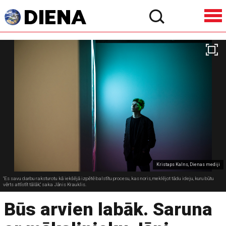
Kristaps Kalns, Dienas mediji
"Es savu darbu raksturotu kā iekšējā izpētē balstītu procesu, kas noris, meklējot tādu ideju, kuru būtu
vērts attīstīt tālāk," saka Jānis Krauklis.
Būs arvien labāk. Saruna