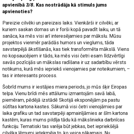
apvienībā
3/8
. Kas nostrādāja kā stimuls jums
apvienoties?
Pareizie cilvēki un pareizais laiks. Vienkārši ir cilvēki, ar
kuriem saskan domas un ir forši kopā pavadīt laiku, un tā
sanāca, ka mēs visi arī interesējamies par mākslu. Mūsu
projektos vienmēr parādās humors un vieglums, tāda
savstarpējā ākstīšanās, kas tiek transformēta mākslā. Viens
no kopsaucējiem ir tāds, ka mēs visi četri esam līdzvērtīgi
savās pozīcijās un mākslas radīšana ir uz sadarbību vērsts
notikums, kurā mēs iepriekš vienojamies par noteikumiem, –
tas ir interesants process.
Šobrīd mums ir iestājies miera periods, jo mūs šķir Eiropas
telpa. Vienu brīdi mēs attālumu izmantojām savā labā,
piemēram, pēdējā izstādē Skotijā eksponējām pa pastu
sūtītas kartona kastes. Sākumā visi četri vienojāmies par
laika grafiku un tad savstarpēji apmainījāmies ar šīm kartona
kastēm, kuras mums pildīja tādu kā mākslinieka darbnīcas
funkciju. Tematiski tas varēja būt jebkas, bet iepriekšējā
cilvēka lēmumi ietekmēja to, ko veica nākamais. Nu,