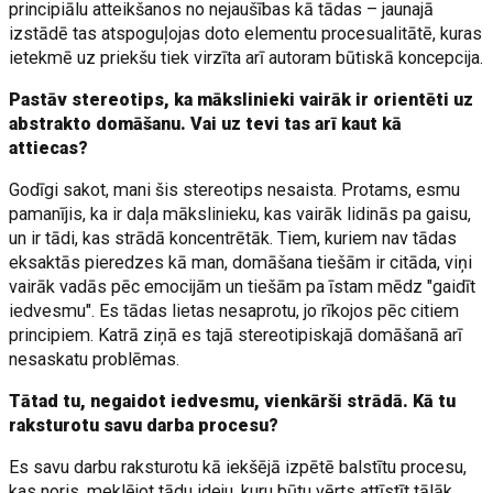
principiālu atteikšanos no nejaušības kā tādas – jaunajā
izstādē tas atspoguļojas doto elementu procesualitātē, kuras
ietekmē uz priekšu tiek virzīta arī autoram būtiskā koncepcija.
Pastāv stereotips, ka mākslinieki vairāk ir orientēti uz
abstrakto domāšanu. Vai uz tevi tas arī kaut kā
attiecas?
Godīgi sakot, mani šis stereotips nesaista. Protams, esmu
pamanījis, ka ir daļa mākslinieku, kas vairāk lidinās pa gaisu,
un ir tādi, kas strādā koncentrētāk. Tiem, kuriem nav tādas
eksaktās pieredzes kā man, domāšana tiešām ir citāda, viņi
vairāk vadās pēc emocijām un tiešām pa īstam mēdz "gaidīt
iedvesmu". Es tādas lietas nesaprotu, jo rīkojos pēc citiem
principiem. Katrā ziņā es tajā stereotipiskajā domāšanā arī
nesaskatu problēmas.
Tātad tu, negaidot iedvesmu, vienkārši strādā. Kā tu
raksturotu savu darba procesu?
Es savu darbu raksturotu kā iekšējā izpētē balstītu procesu,
kas noris, meklējot tādu ideju, kuru būtu vērts attīstīt tālāk.