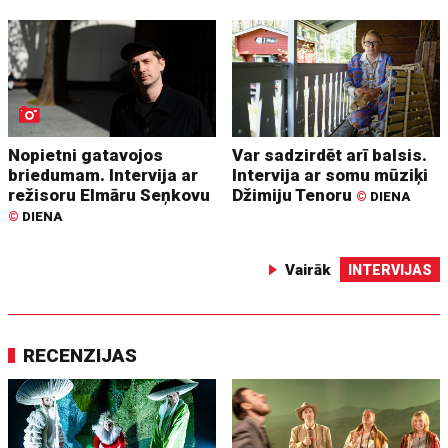
Nopietni gatavojos
Var sadzirdēt arī balsis.
briedumam. Intervija ar
Intervija ar somu mūziķi
režisoru Elmāru Seņkovu
Džimiju Tenoru
©
DIENA
©
DIENA
Vairāk
INTERVIJAS
RECENZIJAS