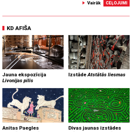
Vairāk
CEĻOJUMI
KD AFIŠA
Jauna ekspozīcija
Izstāde
Atstātās liesmas
Livonijas pilis
Anitas Paegles
Divas jaunas izstādes