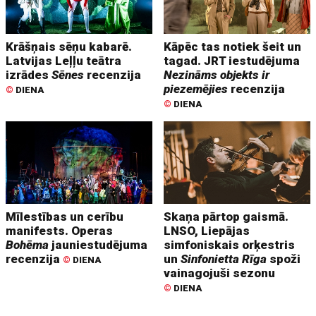
Krāšņais sēņu kabarē.
Kāpēc tas notiek šeit un
Latvijas Leļļu teātra
tagad. JRT iestudējuma
izrādes
Sēnes
recenzija
Nezināms objekts ir
piezemējies
recenzija
©
DIENA
©
DIENA
Mīlestības un cerību
Skaņa pārtop gaismā.
manifests. Operas
LNSO, Liepājas
Bohēma
jauniestudējuma
simfoniskais orķestris
recenzija
un
Sinfonietta Rīga
spoži
©
DIENA
vainagojuši sezonu
©
DIENA