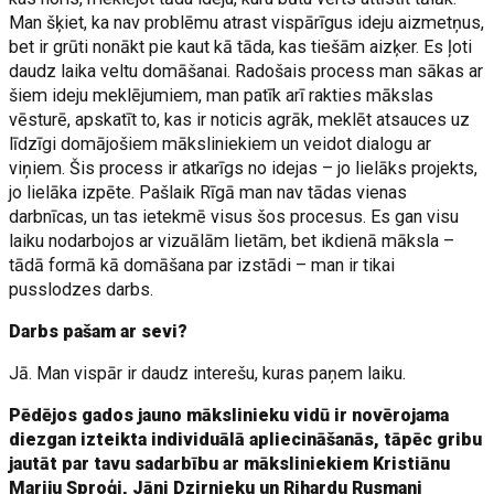
Man šķiet, ka nav problēmu atrast vispārīgus ideju aizmetņus,
bet ir grūti nonākt pie kaut kā tāda, kas tiešām aizķer. Es ļoti
daudz laika veltu domāšanai. Radošais process man sākas ar
šiem ideju meklējumiem, man patīk arī rakties mākslas
vēsturē, apskatīt to, kas ir noticis agrāk, meklēt atsauces uz
līdzīgi domājošiem māksliniekiem un veidot dialogu ar
viņiem. Šis process ir atkarīgs no idejas – jo lielāks projekts,
jo lielāka izpēte. Pašlaik Rīgā man nav tādas vienas
darbnīcas, un tas ietekmē visus šos procesus. Es gan visu
laiku nodarbojos ar vizuālām lietām, bet ikdienā māksla –
tādā formā kā domāšana par izstādi – man ir tikai
pusslodzes darbs.
Darbs pašam ar sevi?
Jā. Man vispār ir daudz interešu, kuras paņem laiku.
Pēdējos gados jauno mākslinieku vidū ir novērojama
diezgan izteikta individuālā apliecināšanās, tāpēc gribu
jautāt par tavu sadarbību ar māksliniekiem Kristiānu
Mariju Sproģi, Jāni Dzirnieku un Rihardu Rusmani