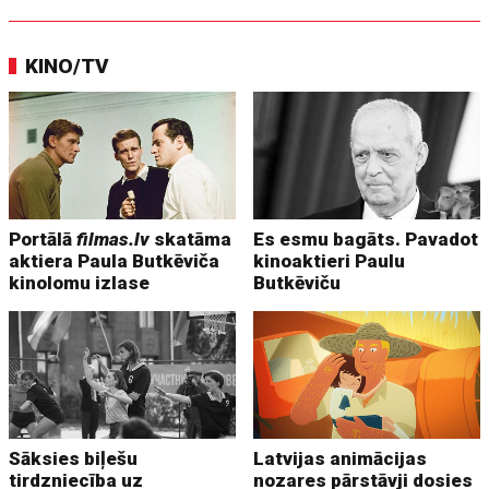
KINO/TV
Portālā
filmas.lv
skatāma
Es esmu bagāts. Pavadot
aktiera Paula Butkēviča
kinoaktieri Paulu
kinolomu izlase
Butkēviču
Sāksies biļešu
Latvijas animācijas
tirdzniecība uz
nozares pārstāvji dosies