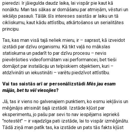
pieredzi. Ir jāiegulda daudz laika, lai vispār pie kaut kā
nonāktu. Man tas sākas ar domāšanu par atmiņām, vēsturi un
iekšējo pasauli. Tālāk šīs intereses saistās ar laiku un tā
cikliskumu, kaut kādu attīstību, atkārtošanos un serialitātes
principu.
Tas, kas man visā tajā neliek mieru, ir – saprast, kā izveidot
izstādi par dzīvu organismu. Kā tikt vaļā no mākslas
statiskuma un padarīt to par dzīvu procesu – nevis
pievēršoties videoformātam vai performancei, bet tieši
domājot par instalāciju un telpiskiem objektiem, kuri –
atdzīvināti un iekustināti – varētu piedzīvot attīstību.
Vai tas saistās arī ar personālizstādi
Mēs jau esam
mājās, bet tu vēl viesojies
?
Jā, tas ir viens no galvenajiem punktiem, ko esmu iekļāvis un
mēģinājis atrisināt šajā izstādē. Izstāde kļūst par
eksperimentu, jo pašu par sevi to nav iespējams iepriekš
"notestēt" – ir vajadzīga pati izstāde, lai to vispār izmēģinātu.
Tādā ziņā man patīk tas, ka izstāde un pats tās fakts kļūst