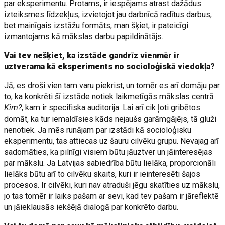
par eksperimentu. Protams, ir iespējams atrast dažādus
izteiksmes līdzekļus, izvietojot jau darbnīcā radītus darbus,
bet mainīgais izstāžu formāts, man šķiet, ir pateicīgi
izmantojams kā mākslas darbu papildinātājs.
Vai tev nešķiet, ka izstāde gandrīz vienmēr ir
uztverama kā eksperiments no socioloģiskā viedokļa?
Jā, es droši vien tam varu piekrist, un tomēr es arī domāju par
to, ka konkrēti šī izstāde notiek laikmetīgās mākslas centrā
Kim?
, kam ir specifiska auditorija. Lai arī cik ļoti gribētos
domāt, ka tur iemaldīsies kāds nejaušs garāmgājējs, tā gluži
nenotiek. Ja mēs runājam par izstādi kā socioloģisku
eksperimentu, tas attiecas uz šauru cilvēku grupu. Nevajag arī
sadomāties, ka pilnīgi visiem būtu jāuztver un jāinteresējas
par mākslu. Ja Latvijas sabiedrība būtu lielāka, proporcionāli
lielāks būtu arī to cilvēku skaits, kuri ir ieinteresēti šajos
procesos. Ir cilvēki, kuri nav atraduši jēgu skatīties uz mākslu,
jo tas tomēr ir laiks pašam ar sevi, kad tev pašam ir jāreflektē
un jāieklausās iekšējā dialogā par konkrēto darbu.