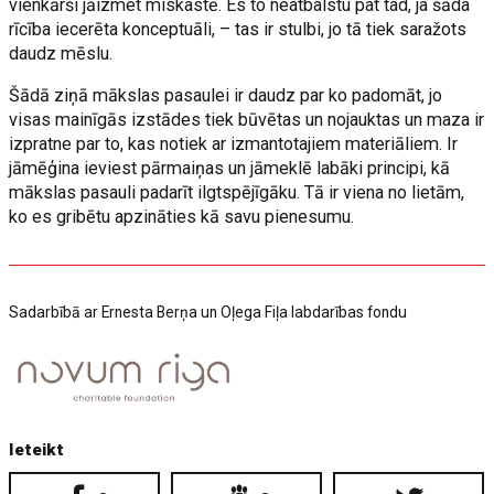
vienkārši jāizmet miskastē. Es to neatbalstu pat tad, ja šāda
rīcība iecerēta konceptuāli, – tas ir stulbi, jo tā tiek saražots
daudz mēslu.
Šādā ziņā mākslas pasaulei ir daudz par ko padomāt, jo
visas mainīgās izstādes tiek būvētas un nojauktas un maza ir
izpratne par to, kas notiek ar izmantotajiem materiāliem. Ir
jāmēģina ieviest pārmaiņas un jāmeklē labāki principi, kā
mākslas pasauli padarīt ilgtspējīgāku. Tā ir viena no lietām,
ko es gribētu apzināties kā savu pienesumu.
Sadarbībā ar Ernesta Berņa un Oļega Fiļa labdarības fondu
Ieteikt