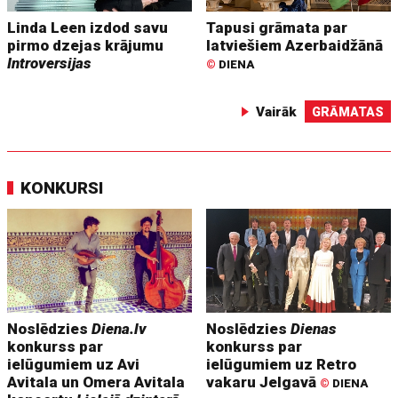
Linda Leen izdod savu
Tapusi grāmata par
pirmo dzejas krājumu
latviešiem Azerbaidžānā
Introversijas
©
DIENA
Vairāk
GRĀMATAS
KONKURSI
Noslēdzies
Diena.lv
Noslēdzies
Dienas
konkurss par
konkurss par
ielūgumiem uz Avi
ielūgumiem uz Retro
Avitala un Omera Avitala
vakaru Jelgavā
©
DIENA