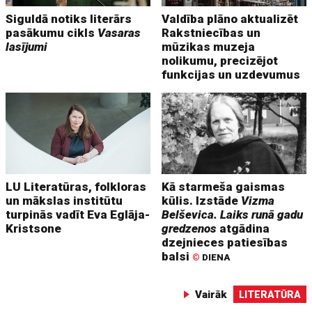
Siguldā notiks literārs
Valdība plāno aktualizēt
pasākumu cikls
Vasaras
Rakstniecības un
lasījumi
mūzikas muzeja
nolikumu, precizējot
funkcijas un uzdevumus
LU Literatūras, folkloras
Kā starmeša gaismas
un mākslas institūtu
kūlis. Izstāde
Vizma
turpinās vadīt Eva Eglāja-
Belševica. Laiks runā gadu
Kristsone
gredzenos
atgādina
dzejnieces patiesības
balsi
©
DIENA
Vairāk
LITERATŪRA