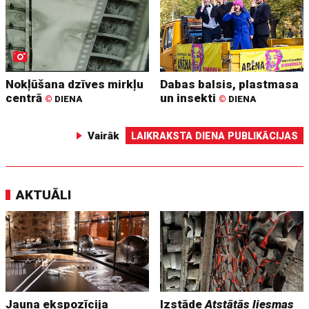
Nokļūšana dzīves mirkļu
Dabas balsis, plastmasa
centrā
un insekti
©
DIENA
©
DIENA
Vairāk
LAIKRAKSTA DIENA PUBLIKĀCIJAS
AKTUĀLI
Jauna ekspozīcija
Izstāde
Atstātās liesmas