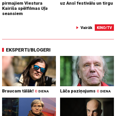
pirmajiem Viestura
uz Ansī festivālu un tirgu
Kairiša spēlfilmas
Uļa
seansiem
Vairāk
KINO/TV
EKSPERTI/BLOGERI
Braucam tālāk!
Lāča paziņojums
©
DIENA
©
DIENA