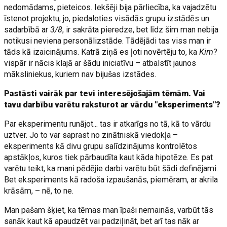
nedomādams, pieteicos. Iekšēji bija pārliecība, ka vajadzētu
īstenot projektu, jo, piedaloties visādās grupu izstādēs un
sadarbībā ar
3/8
, ir sakrāta pieredze, bet līdz šim man nebija
notikusi neviena personālizstāde. Tādējādi tas viss man ir
tāds kā izaicinājums. Katrā ziņā es ļoti novērtēju to, ka
Kim
?
vispār ir nācis klajā ar šādu iniciatīvu – atbalstīt jaunos
māksliniekus, kuriem nav bijušas izstādes.
Pastāsti vairāk par tevi interesējošajām tēmām. Vai
tavu darbību varētu raksturot ar vārdu "eksperiments"?
Par eksperimentu runājot... tas ir atkarīgs no tā, kā to vārdu
uztver. Jo to var saprast no zinātniskā viedokļa –
eksperiments kā divu grupu salīdzinājums kontrolētos
apstākļos, kuros tiek pārbaudīta kaut kāda hipotēze. Es pat
varētu teikt, ka mani pēdējie darbi varētu būt šādi definējami.
Bet eksperiments kā radoša izpaušanās, piemēram, ar akrila
krāsām, – nē, to ne.
Man pašam šķiet, ka tēmas man īpaši nemainās, varbūt tās
sanāk kaut kā apaudzēt vai padziļināt, bet arī tas nāk ar