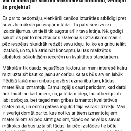
Vai tu domā par savu kā mākslinieka atbildību, veidojot
šo projektu?
Es par to nedomāju, vienkārši cenšos izturēties atbildīgi pret
sevi. Jo māksla jau vispār ir tāda... Tu pats sev izvirzi
izaicinājumus, un tieši tik augsta arī ir tava latiņa. Nē, godīgi
sakot, es par to neuztraucos. Galvenais uztraukums man ir
pēc iespējas skaidrāk redzēt savu ideju, to, ko es gribu ielikt
izstādē, un to, kā atrisināt konceptu, lai tas realizētos
atbilstoši sākotnējām iecerēm un kvalitātes standartiem.
Mākslā ir tik daudz nejaušības faktoru, un mani interesē katru
reizi uztaisīt kaut ko jaunu ar cerību, ka tas būs arvien labāk.
Pēdējā laikā man gribas pievērst uzmanību tam, kādus
materiālus izmantoju. Esmu izgājis cauri periodam, kad darbi
tiek taisīti no kartoniem, un, ja tāda ir ideja, tas attiecīgi ļoti
labi darbojas, bet tagad man gribas izmantot kvalitatīvus
materiālus, un esmu gatavs ieguldīt tajā vairāk līdzekļu. Man
ir svarīgi domāt par to, kas notiks ar šiem izmantotajiem
materiāliem arī pēc simt gadiem, tāpēc es nevēlos savus
mākslas darbus uztaisīt tādus, lai pēc izstādes tie būtu