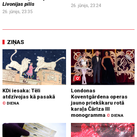
Livonijas pilis
26. jūnijs, 23:24
26. jūnijs, 23:35
ZIŅAS
KDi iesaka: Tēli
Londonas
atdzīvojas kā pasakā
Koventgārdena operas
jauno priekškaru rotā
©
DIENA
karaļa Čārlza III
monogramma
©
DIENA