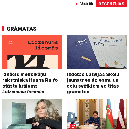
Vairāk
RECENZIJAS
GRĀMATAS
Iznācis meksikāņu
Izdotas Latvijas Skolu
rakstnieka Huana Rulfo
jaunatnes dziesmu un
stāstu krājums
deju svētkiem veltītas
Līdzenums liesmās
grāmatas