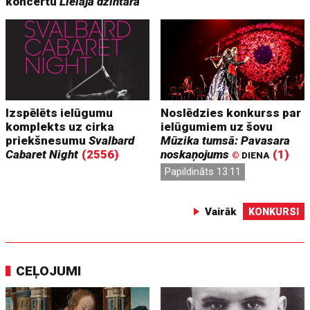
koncertu
Lielajā dzintarā
Izspēlēts ielūgumu
Noslēdzies konkurss par
komplekts uz cirka
ielūgumiem uz šovu
priekšnesumu
Svalbard
Mūzika tumsā: Pavasara
Cabaret Night
(2556)
noskaņojums
(1)
©
DIENA
Papildināts 13:11
Vairāk
KONKURSI
CEĻOJUMI