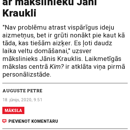
ar mākslinieku Jāni
Kraukli
"Nav problēmu atrast vispārīgus ideju
aizmetņus, bet ir grūti nonākt pie kaut kā
tāda, kas tiešām aizķer. Es ļoti daudz
laika veltu domāšanai," uzsver
mākslinieks Jānis Krauklis. Laikmetīgās
mākslas centrā
Kim?
ir atklāta viņa pirmā
personālizstāde.
AUGUSTE PETRE
18. jūnijs, 2020, 9:51
MĀKSLA
PIEVIENOT KOMENTĀRU