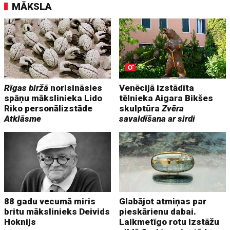
MĀKSLA
Rīgas biržā
norisināsies
Venēcijā izstādīta
spāņu mākslinieka Lido
tēlnieka Aigara Bikšes
Riko personālizstāde
skulptūra
Zvēra
Atklāsme
savaldīšana ar sirdi
88 gadu vecumā miris
Glabājot atmiņas par
britu mākslinieks Deivids
pieskārienu dabai.
Hoknijs
Laikmetīgo rotu izstāžu