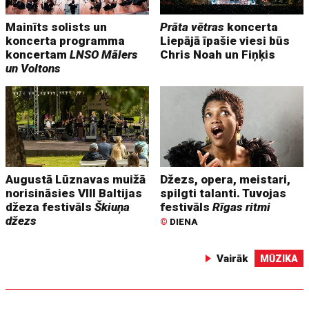
Mainīts solists un
Prāta vētras
koncerta
koncerta programma
Liepājā īpašie viesi būs
koncertam
LNSO Mālers
Chris Noah un Fiņķis
un Voltons
Augustā Lūznavas muižā
Džezs, opera, meistari,
norisināsies VIII Baltijas
spilgti talanti. Tuvojas
džeza festivāls
Škiuņa
festivāls
Rīgas ritmi
džezs
©
DIENA
Vairāk
MŪZIKA