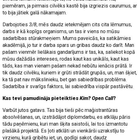
piemēram, ja pirmais cilvēks kastē bija izgriezis caurumus, ar
to bija jātiek galā nākamajam.
Darbojoties
3/8
, mēs daudz ietekmējam cits cita lēmumus,
darbs ir kā kopīgs organisms, un tas ir viens no mūsu
sadarbības stūrakmeņiem. Mums paveicās, ka satikāmies
akadēmijā, jo tur ir darba spars un gribas daudz ko darīt. Man
pašam vienmēr lielākais gandarījums ir tas, ka, saliekot kopā
mūsu dažādās intereses, rodas kaut kas unikāls, kaut kas
tāds, kas man vienam pašam nekad nebūtu ienācis prātā. Ir
tik daudz cilvēku, kuriem ir grūti strādāt grupās, un, man šķiet,
ka tā pat nav mākslinieku, bet gan sabiedrības problēma.
Sadarbība ir svarīgs faktors, lai sabiedrība vispār pastāvētu.
Kas tevi pamudināja pieteikties
Kim? Open Call
?
Varbūt jutos gatavs. Tas bija tieši pēc maģistrantūras
absolvēšanas, un, izstrādājot diplomdarbu, es atklāju pāris
tādu paņēmienu, kuri man šķita saistoši, lai tos izmantotu
plašākā projektā. Es ļoti atklāti un vienkārši uzrakstīju to
virzienu, kurā gribētu iet, un, godīgi sakot, daudz