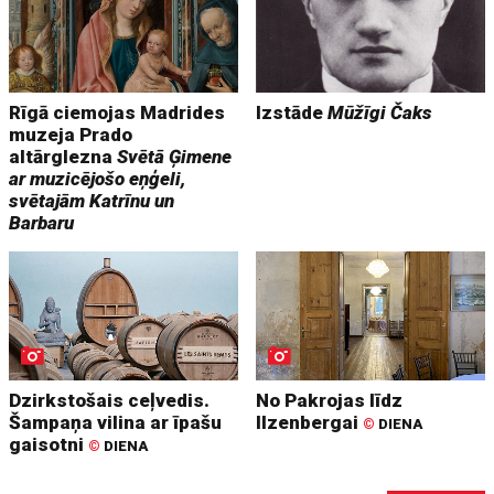
Rīgā ciemojas Madrides
Izstāde
Mūžīgi Čaks
muzeja Prado
altārglezna
Svētā Ģimene
ar muzicējošo eņģeli,
svētajām Katrīnu un
Barbaru
Dzirkstošais ceļvedis.
No Pakrojas līdz
Šampaņa vilina ar īpašu
Ilzenbergai
©
DIENA
gaisotni
©
DIENA