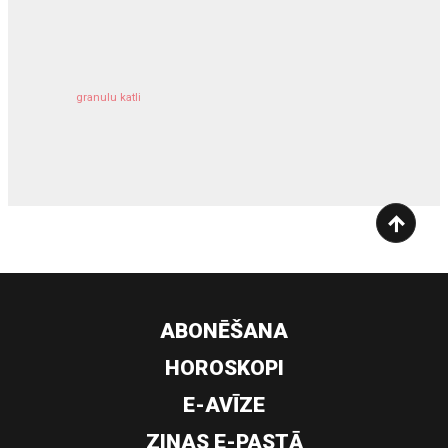
kravu apdrošināšana
granulu katli
siltumsūknis
ABONĒŠANA
HOROSKOPI
E-AVĪZE
ZIŅAS E-PASTĀ