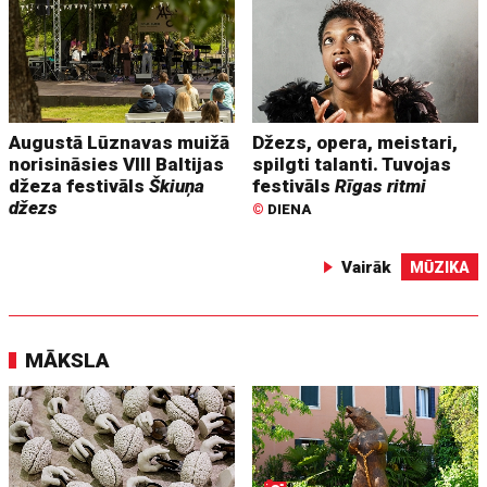
Augustā Lūznavas muižā
Džezs, opera, meistari,
norisināsies VIII Baltijas
spilgti talanti. Tuvojas
džeza festivāls
Škiuņa
festivāls
Rīgas ritmi
džezs
©
DIENA
Vairāk
MŪZIKA
MĀKSLA