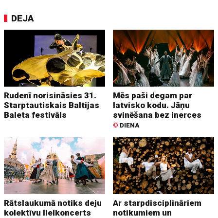
DEJA
Rudenī norisināsies 31.
Mēs paši degam par
Starptautiskais Baltijas
latvisko kodu. Jāņu
Baleta festivāls
svinēšana bez inerces
©
DIENA
Rātslaukumā notiks deju
Ar starpdisciplināriem
kolektīvu lielkoncerts
notikumiem un