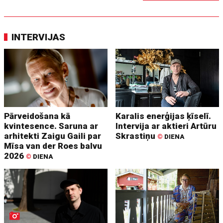
INTERVIJAS
Pārveidošana kā
Karalis enerģijas ķīselī.
kvintesence. Saruna ar
Intervija ar aktieri Artūru
arhitekti Zaigu Gaili par
Skrastiņu
©
DIENA
Mīsa van der Roes balvu
2026
©
DIENA