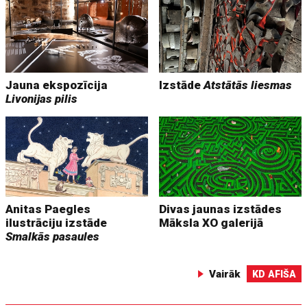
Jauna ekspozīcija
Izstāde
Atstātās liesmas
Livonijas pilis
Anitas Paegles
Divas jaunas izstādes
ilustrāciju izstāde
Māksla XO galerijā
Smalkās pasaules
Vairāk
KD AFIŠA