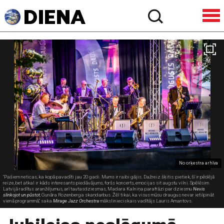
No orķestra arhīva
"Pašiem neticas, ka kopā pavadīti jau 20 gadi. Mums ir raibi gājis. Dažreiz šķitis: pietiek, šī ir pēdējā
reize, bet atkal ir kāds interesants piedāvājums, foršs koncerts, emocijas sit augstu vilni. Spēlēsim
Latvijā radītus aranžējumus, arī tautasdziesmas, Madara Kalniņa parafrāzi par dziesmu
Nevis
slinkojot un pūstot
, Gunāra Rozenberga skaņdarbus. Žēl tikai, ka visus mūsu draugus nevar ietilpināt
vienā programmā," saka
Mirage Jazz Orchestra
mākslinieciskais vadītājs Lauris Amantovs.