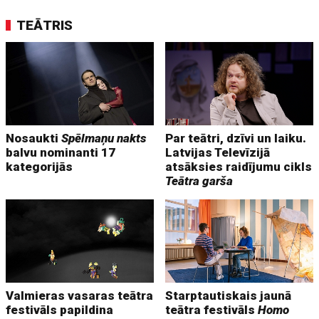
TEĀTRIS
Nosaukti
Spēlmaņu nakts
Par teātri, dzīvi un laiku.
balvu nominanti 17
Latvijas Televīzijā
kategorijās
atsāksies raidījumu cikls
Teātra garša
Valmieras vasaras teātra
Starptautiskais jaunā
festivāls papildina
teātra festivāls
Homo