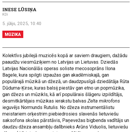
INESE LŪSIŅA
KDi
5. jūlijs, 2025, 10:40
MŪZIKA
Kolektīvs jubilejā muzicēs kopā ar saviem draugiem, dažādu
paaudžu viesmūziķiem no Latvijas un Lietuvas. Dziedās
Latvijas Nacionālās operas soliste mecosoprāns Ilona
Bagele, kura spilgti izpaužas gan akadēmiskajā, gan
populārajā mūzikā un džezā, un daudzpusīgā dziedātāja Rūta
Dūduma-Ķirse, kuras balsij piestāv gan etno un popmūzika,
gan džezs un mūzikls, kā arī populārais šlāgeru izpildītājs,
desmitkārtējais mūzikas ierakstu balvas
Zelta mikrofons
ieguvējs Normunds Rutulis. No džeza instrumentālistu
meistariem orķestrim piebiedrosies slavenās lietuviešu
saksofona skolas pārstāvis, Paņevežas bigbenda vadītājs un
daudzu džeza ansambļu dalībnieks Arūns Viduolis, lietuviešu