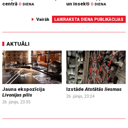
centrā
un insekti
©
DIENA
©
DIENA
Vairāk
LAIKRAKSTA DIENA PUBLIKĀCIJAS
AKTUĀLI
Jauna ekspozīcija
Izstāde
Atstātās liesmas
Livonijas pilis
26. jūnijs, 23:24
26. jūnijs, 23:35