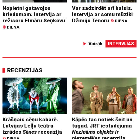
Nopietni gatavojos
Var sadzirdēt arī balsis.
briedumam. Intervija ar
Intervija ar somu mūziķi
režisoru Elmāru Seņkovu
Džimiju Tenoru
©
DIENA
©
DIENA
Vairāk
INTERVIJAS
RECENZIJAS
Krāšņais sēņu kabarē.
Kāpēc tas notiek šeit un
Latvijas Leļļu teātra
tagad. JRT iestudējuma
izrādes
Sēnes
recenzija
Nezināms objekts ir
piezemējies
recenzija
©
DIENA