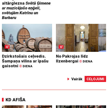
altārglezna
Svētā Ģimene
ar muzicējošo eņģeli,
svētajām Katrīnu un
Barbaru
Dzirkstošais ceļvedis.
No Pakrojas līdz
Šampaņa vilina ar īpašu
Ilzenbergai
©
DIENA
gaisotni
©
DIENA
Vairāk
CEĻOJUMI
KD AFIŠA