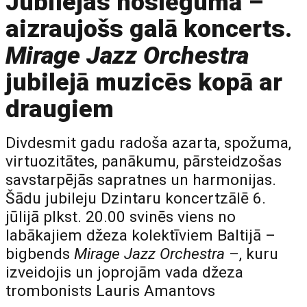
Jubilejas noslēgumā –
aizraujošs galā koncerts.
Mirage Jazz Orchestra
jubilejā muzicēs kopā ar
draugiem
Divdesmit gadu radoša azarta, spožuma,
virtuozitātes, panākumu, pārsteidzošas
savstarpējās sapratnes un harmonijas.
Šādu jubileju Dzintaru koncertzālē 6.
jūlijā plkst. 20.00 svinēs viens no
labākajiem džeza kolektīviem Baltijā –
bigbends
Mirage Jazz Orchestra
–, kuru
izveidojis un joprojām vada džeza
trombonists Lauris Amantovs