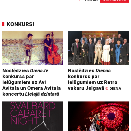
KONKURSI
Noslēdzies
Diena.lv
Noslēdzies
Dienas
konkurss par
konkurss par
ielūgumiem uz Avi
ielūgumiem uz Retro
Avitala un Omera Avitala
vakaru Jelgavā
©
DIENA
koncertu
Lielajā dzintarā