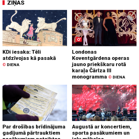
ZIŅAS
KDi iesaka: Tēli
Londonas
atdzīvojas kā pasakā
Koventgārdena operas
jauno priekškaru rotā
©
DIENA
karaļa Čārlza III
monogramma
©
DIENA
Par drošības brīdinājuma
Augustā ar koncertiem,
gadījumā pārtrauktiem
sporta pasākumiem un
pasākumiem noteiktos
ielu mākslas