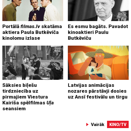
Portālā
filmas.lv
skatāma
Es esmu bagāts. Pavadot
aktiera Paula Butkēviča
kinoaktieri Paulu
kinolomu izlase
Butkēviču
Sāksies biļešu
Latvijas animācijas
tirdzniecība uz
nozares pārstāvji dosies
pirmajiem Viestura
uz Ansī festivālu un tirgu
Kairiša spēlfilmas
Uļa
seansiem
Vairāk
KINO/TV