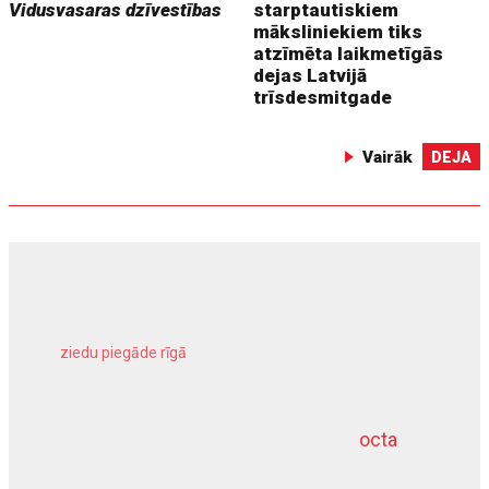
Vidusvasaras dzīvestības
starptautiskiem
māksliniekiem tiks
atzīmēta laikmetīgās
dejas Latvijā
trīsdesmitgade
Vairāk
DEJA
ziedu piegāde rīgā
meliorācijas darbi
octa
dziļurbums