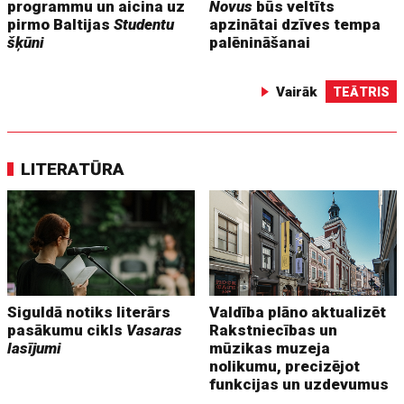
programmu un aicina uz
Novus
būs veltīts
pirmo Baltijas
Studentu
apzinātai dzīves tempa
šķūni
palēnināšanai
Vairāk
TEĀTRIS
LITERATŪRA
Siguldā notiks literārs
Valdība plāno aktualizēt
pasākumu cikls
Vasaras
Rakstniecības un
lasījumi
mūzikas muzeja
nolikumu, precizējot
funkcijas un uzdevumus