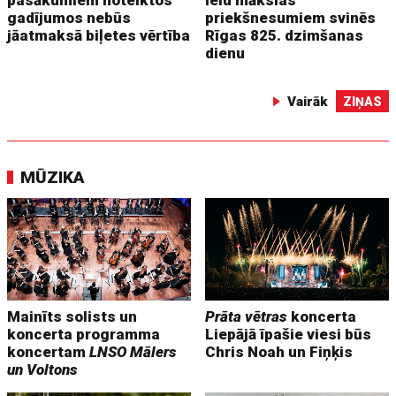
gadījumos nebūs
priekšnesumiem svinēs
jāatmaksā biļetes vērtība
Rīgas 825. dzimšanas
dienu
Vairāk
ZIŅAS
MŪZIKA
Mainīts solists un
Prāta vētras
koncerta
koncerta programma
Liepājā īpašie viesi būs
koncertam
LNSO Mālers
Chris Noah un Fiņķis
un Voltons