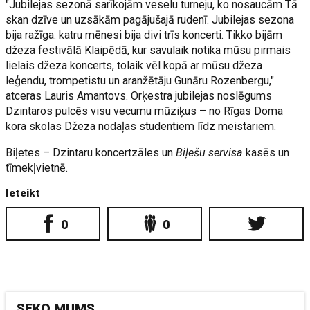
"Jubilejas sezonā sarīkojām veselu turneju, ko nosaucām Tā
skan dzīve un uzsākām pagājušajā rudenī. Jubilejas sezona
bija ražīga: katru mēnesi bija divi trīs koncerti. Tikko bijām
džeza festivālā Klaipēdā, kur savulaik notika mūsu pirmais
lielais džeza koncerts, tolaik vēl kopā ar mūsu džeza
leģendu, trompetistu un aranžētāju Gunāru Rozenbergu,"
atceras Lauris Amantovs. Orķestra jubilejas noslēgums
Dzintaros pulcēs visu vecumu mūziķus – no Rīgas Doma
kora skolas Džeza nodaļas studentiem līdz meistariem.
Biļetes – Dzintaru koncertzāles un
Biļešu servisa
kasēs un
tīmekļvietnē.
Ieteikt
0
0
SEKO MUMS