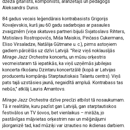
džeza ģitārists, komponists, aranžētājs un pedagogs
Aleksandrs Dunis.
84 gadus vecais leģendārais kontrabasists Grigorijs
Kovaļevskis, kurš jau 60 gadu sadarbojas ar pasaules
zvaigznēm (viņa skatuves partneri bijuši Svjatoslavs Rihters,
Mstislavs Rostropovičs, Miša Maiskis, Pinčass Cukermans,
Eliso Virsaladze, Natālija Gūtmane u. c.), pirms astoņiem
gadiem pārcēlās uz dzīvi Latvijā. "Reiz viņš noklausījās
Mirage Jazz Orchestra
koncertu, un mūsu orķestris
vecmeistaram tā iepatikās, ka viņš uzņēmās jubilejas
koncerta rīkošanu Dzintaru koncertzālē (kopā ar Latvijas
producentu kompāniju Starptautiskais Talantu centrs). Viņš
pats tajā uzstāsies jaunā, negaidītā ampluā. Kontrabass tas
nebūs," atklāj Lauris Amantovs.
Mirage Jazz Orchestra
dzīve precīzi atbilst tā nosaukumam.
Tā ir realitāte, kuru pazīst gan Latvijā, gan starptautiskos
festivālos un TV šovos, bet vienlaikus – mirāža, jo
pastāvīgas mājvietas orķestrim nav un mēģinājumi
jāorganizē tad, kad mūziķi var izrauties no ikdienas darbiem.