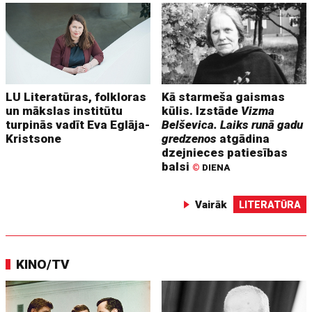
LU Literatūras, folkloras
Kā starmeša gaismas
un mākslas institūtu
kūlis. Izstāde
Vizma
turpinās vadīt Eva Eglāja-
Belševica. Laiks runā gadu
Kristsone
gredzenos
atgādina
dzejnieces patiesības
balsi
©
DIENA
Vairāk
LITERATŪRA
KINO/TV