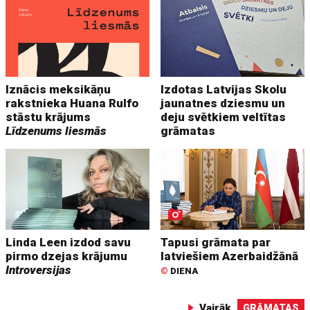
Iznācis meksikāņu
Izdotas Latvijas Skolu
rakstnieka Huana Rulfo
jaunatnes dziesmu un
stāstu krājums
deju svētkiem veltītas
Līdzenums liesmās
grāmatas
Linda Leen izdod savu
Tapusi grāmata par
pirmo dzejas krājumu
latviešiem Azerbaidžānā
Introversijas
©
DIENA
Vairāk
GRĀMATAS