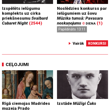
Izspēlēts ielūgumu
Noslēdzies konkurss par
komplekts uz cirka
ielūgumiem uz šovu
priekšnesumu
Svalbard
Mūzika tumsā: Pavasara
Cabaret Night
(2544)
noskaņojums
(1)
©
DIENA
Papildināts 13:11
Vairāk
KONKURSI
CEĻOJUMI
Rīgā ciemojas Madrides
Izstāde
Mūžīgi Čaks
muzeja Prado