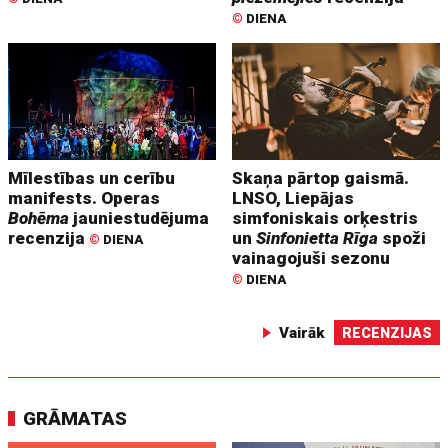
©
DIENA
Mīlestības un cerību
Skaņa pārtop gaismā.
manifests. Operas
LNSO, Liepājas
Bohēma
jauniestudējuma
simfoniskais orķestris
recenzija
un
Sinfonietta Rīga
spoži
©
DIENA
vainagojuši sezonu
©
DIENA
Vairāk
RECENZIJAS
GRĀMATAS