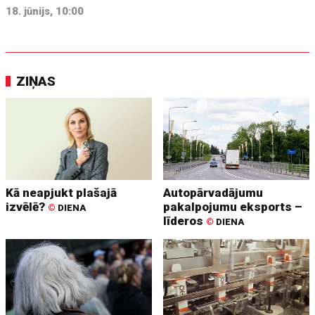
18. jūnijs, 10:00
ZIŅAS
Kā neapjukt plašajā
Autopārvadājumu
izvēlē?
pakalpojumu eksports –
©
DIENA
līderos
©
DIENA