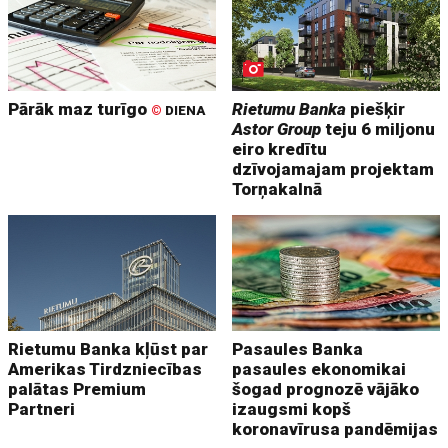
Pārāk maz turīgo
Rietumu Banka
piešķir
©
DIENA
Astor Group
teju 6 miljonu
eiro kredītu
dzīvojamajam projektam
Torņakalnā
Rietumu Banka kļūst par
Pasaules Banka
Amerikas Tirdzniecības
pasaules ekonomikai
palātas Premium
šogad prognozē vājāko
Partneri
izaugsmi kopš
koronavīrusa pandēmijas