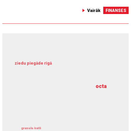
Vairāk
FINANSES
ziedu piegāde rīgā
meliorācijas darbi
octa
dziļurbums
kravu apdrošināšana
granulu katli