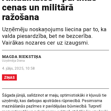
cenas un militārā
ražošana
Uzņēmēju noskaņojums liecina par to, ka
valda piesardzība, bet ne bezcerība.
Vairākas nozares cer uz izaugsmi.
MAGDA RIEKSTIŅA
Uzņēmēja Diena
4. jūlijs, 2025, 10:58
ZIŅAS
Šāgada jūnijā, salīdzinot ar maiju, optimistiskāki ir kļuvuši tie
uzņēmēji, kas darbojas apstrādes rūpniecībā. Pesimisma
mazināšanās pazīmes ir pavīdējušas būvniecībā. Turpretī