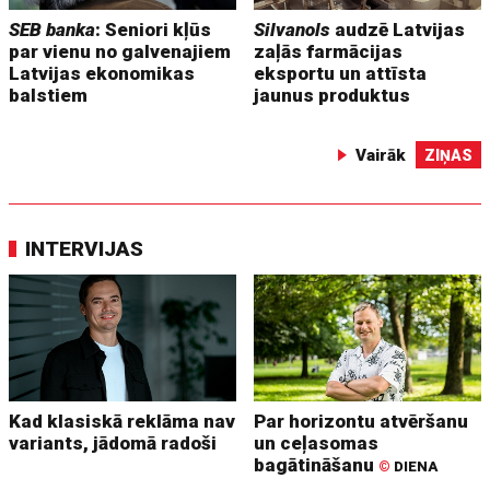
SEB banka
: Seniori kļūs
Silvanols
audzē Latvijas
par vienu no galvenajiem
zaļās farmācijas
Latvijas ekonomikas
eksportu un attīsta
balstiem
jaunus produktus
Vairāk
ZIŅAS
INTERVIJAS
Kad klasiskā reklāma nav
Par horizontu atvēršanu
variants, jādomā radoši
un ceļasomas
bagātināšanu
©
DIENA