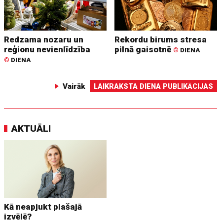
Redzama nozaru un
Rekordu birums stresa
reģionu nevienlīdzība
pilnā gaisotnē
©
DIENA
©
DIENA
Vairāk
LAIKRAKSTA DIENA PUBLIKĀCIJAS
AKTUĀLI
Kā neapjukt plašajā
izvēlē?