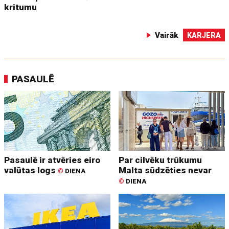
kritumu
Vairāk
KARJERA
PASAULĒ
Pasaulē ir atvēries eiro
Par cilvēku trūkumu
valūtas logs
Malta sūdzēties nevar
©
DIENA
©
DIENA