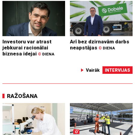
Investoru var atrast
Arī bez dzirnavām darbs
jebkurai racionālai
neapstājas
©
DIENA
biznesa idejai
©
DIENA
Vairāk
INTERVIJAS
RAŽOŠANA