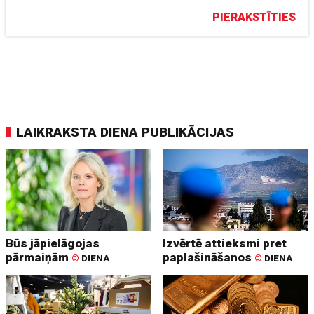
PIERAKSTĪTIES
LAIKRAKSTA DIENA PUBLIKĀCIJAS
Būs jāpielāgojas
Izvērtē attieksmi pret
pārmaiņām
paplašināšanos
©
DIENA
©
DIENA