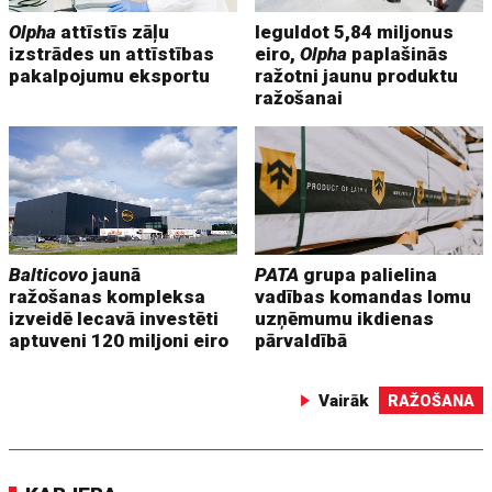
Olpha
attīstīs zāļu
Ieguldot 5,84 miljonus
izstrādes un attīstības
eiro,
Olpha
paplašinās
pakalpojumu eksportu
ražotni jaunu produktu
ražošanai
Balticovo
jaunā
PATA
grupa palielina
ražošanas kompleksa
vadības komandas lomu
izveidē Iecavā investēti
uzņēmumu ikdienas
aptuveni 120 miljoni eiro
pārvaldībā
Vairāk
RAŽOŠANA