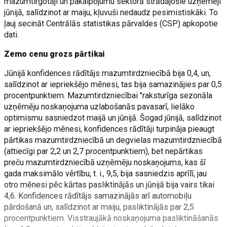
mazumtirgotāji un pakalpojumu sektorā strādājošie uzņēmēji
jūnijā, salīdzinot ar maiju, kļuvuši nedaudz pesimistiskāki. To
ļauj secināt Centrālās statistikas pārvaldes (CSP) apkopotie
dati.
Zemo cenu grozs pārtikai
Jūnijā konfidences rādītājs mazumtirdzniecībā bija 0,4, un,
salīdzinot ar iepriekšējo mēnesi, tas bija samazinājies par 0,5
procentpunktiem. Mazumtirdzniecībai "raksturīga sezonāla
uzņēmēju noskaņojuma uzlabošanās pavasarī, lielāko
optimismu sasniedzot maijā un jūnijā. Šogad jūnijā, salīdzinot
ar iepriekšējo mēnesi, konfidences rādītāji turpināja pieaugt
pārtikas mazumtirdzniecībā un degvielas mazumtirdzniecībā
(attiecīgi par 2,2 un 2,7 procentpunktiem), bet nepārtikas
preču mazumtirdzniecībā uzņēmēju noskaņojums, kas šī
gada maksimālo vērtību, t. i., 9,5, bija sasniedzis aprīlī, jau
otro mēnesi pēc kārtas pasliktinājās un jūnijā bija vairs tikai
4,6. Konfidences rādītājs samazinājās arī automobiļu
pārdošanā un, salīdzinot ar maiju, pasliktinājās par 2,5
procentpunktiem. Visstraujākā noskaņojuma pasliktināšanās