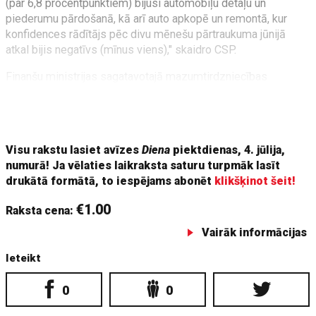
(par 6,8 procentpunktiem) bijusi automobiļu detaļu un
piederumu pārdošanā, kā arī auto apkopē un remontā, kur
konfidences rādītājs pēc divu mēnešu pārtraukuma jūnijā
atkal bijis negatīvs (mīnus viens)," skaidro CSP.
Finanšu ministrijas sagatavotajā mazumtirdzniecības
tendenču pārskatā ir norādīts, ka šāgada pirmajos piecos
mēnešos mazumtirdzniecības apgrozījuma apjoms kopumā
bijis
Visu rakstu lasiet avīzes
Diena
piektdienas, 4. jūlija,
numurā! Ja vēlaties laikraksta saturu turpmāk lasīt
drukātā formātā, to iespējams abonēt
klikšķinot šeit!
€1.00
Raksta cena:
Vairāk informācijas
Ieteikt
0
0