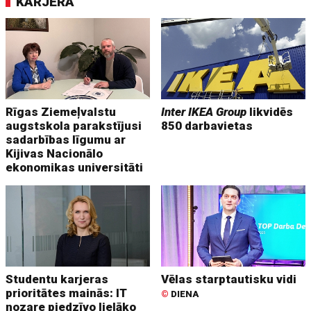
KARJERA
Rīgas Ziemeļvalstu
Inter IKEA Group
likvidēs
augstskola parakstījusi
850 darbavietas
sadarbības līgumu ar
Kijivas Nacionālo
ekonomikas universitāti
Studentu karjeras
Vēlas starptautisku vidi
prioritātes mainās: IT
©
DIENA
nozare piedzīvo lielāko