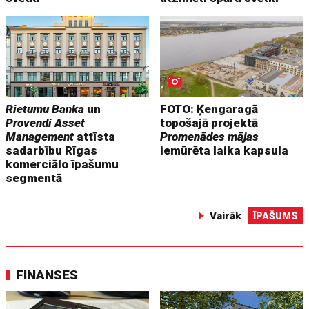
Rietumu Banka
un
FOTO: Ķengaragā
Provendi Asset
topošajā projektā
Management
attīsta
Promenādes mājas
sadarbību Rīgas
iemūrēta laika kapsula
komerciālo īpašumu
segmentā
Vairāk
ĪPAŠUMS
FINANSES