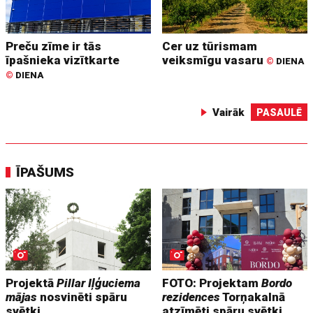
Preču zīme ir tās
Cer uz tūrismam
īpašnieka vizītkarte
veiksmīgu vasaru
©
DIENA
©
DIENA
Vairāk
PASAULĒ
ĪPAŠUMS
Projektā
Pillar Iļģuciema
FOTO: Projektam
Bordo
mājas
nosvinēti spāru
rezidences
Torņakalnā
svētki
atzīmēti spāru svētki