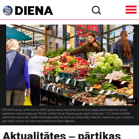
LETA
ŠĀGADA maijā, salīdzinot ar 2024. gada maiju, mazumtirdzniecības apgrozījums pārtikas preču
segmentā samazinājās par 5%, bet, salīdzinot ar šī paša gada aprīli, kritās par 1,1%, vēsta Centrālā
statistikas pārvalde. Tomēr tiek prognozēts, ka šovasar iedzīvotāji intensīvi iepirksies gan veikalos,
gan tirgos un tas veicinās mazumtirdzniecības kāpumu.
Aktualitātes ‒ pārtikas