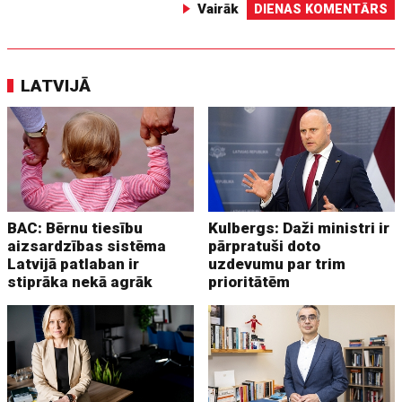
Vairāk
DIENAS KOMENTĀRS
LATVIJĀ
BAC: Bērnu tiesību
Kulbergs: Daži ministri ir
aizsardzības sistēma
pārpratuši doto
Latvijā patlaban ir
uzdevumu par trim
stiprāka nekā agrāk
prioritātēm