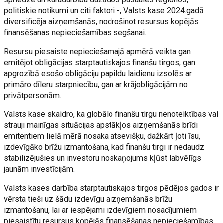
politiskie notikumi un citi faktori -, Valsts kase 2024.gadā
diversificēja aizņemšanās, nodrošinot resursus kopējās
finansēšanas nepieciešamības segšanai.
Resursu piesaiste nepieciešamajā apmērā veikta gan
emitējot obligācijas starptautiskajos finanšu tirgos, gan
apgrozībā esošo obligāciju papildu laidienu izsolēs ar
primāro dīleru starpniecību, gan ar krājobligācijām no
privātpersonām.
Valsts kase skaidro, ka globālo finanšu tirgu nenoteiktības vai
strauji mainīgas situācijas apstākļos aizņemšanās brīdi
emitentiem lielā mērā nosaka atsevišķu, dažkārt ļoti īsu,
izdevīgāko brīžu izmantošana, kad finanšu tirgi ir nedaudz
stabilizējušies un investoru noskaņojums kļūst labvēlīgs
jaunām investīcijām.
Valsts kases darbība starptautiskajos tirgos pēdējos gados ir
vērsta tieši uz šādu izdevīgu aizņemšanās brīžu
izmantošanu, lai ar iespējami izdevīgiem nosacījumiem
piesaistītu resursus kopējās finansēšanas nepieciešamības