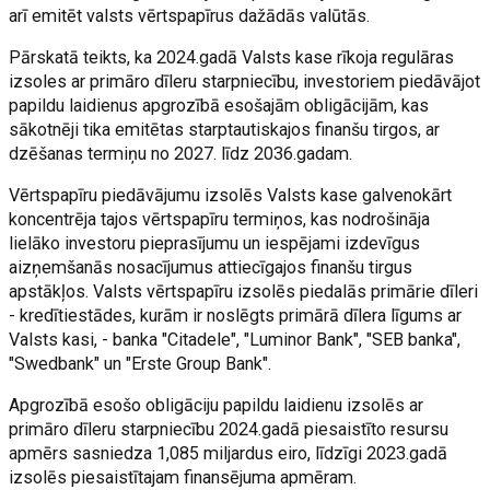
arī emitēt valsts vērtspapīrus dažādās valūtās.
Pārskatā teikts, ka 2024.gadā Valsts kase rīkoja regulāras
izsoles ar primāro dīleru starpniecību, investoriem piedāvājot
papildu laidienus apgrozībā esošajām obligācijām, kas
sākotnēji tika emitētas starptautiskajos finanšu tirgos, ar
dzēšanas termiņu no 2027. līdz 2036.gadam.
Vērtspapīru piedāvājumu izsolēs Valsts kase galvenokārt
koncentrēja tajos vērtspapīru termiņos, kas nodrošināja
lielāko investoru pieprasījumu un iespējami izdevīgus
aizņemšanās nosacījumus attiecīgajos finanšu tirgus
apstākļos. Valsts vērtspapīru izsolēs piedalās primārie dīleri
- kredītiestādes, kurām ir noslēgts primārā dīlera līgums ar
Valsts kasi, - banka "Citadele", "Luminor Bank", "SEB banka",
"Swedbank" un "Erste Group Bank".
Apgrozībā esošo obligāciju papildu laidienu izsolēs ar
primāro dīleru starpniecību 2024.gadā piesaistīto resursu
apmērs sasniedza 1,085 miljardus eiro, līdzīgi 2023.gadā
izsolēs piesaistītajam finansējuma apmēram.