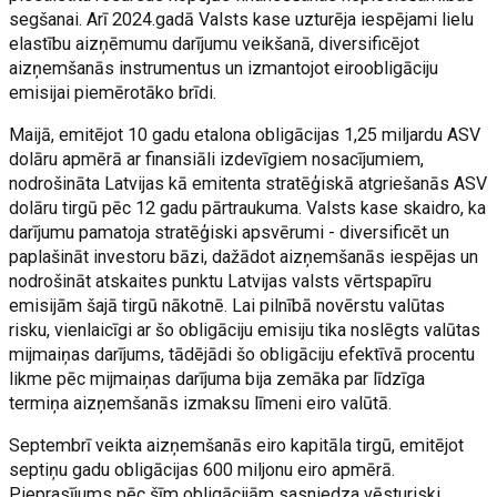
segšanai. Arī 2024.gadā Valsts kase uzturēja iespējami lielu
elastību aizņēmumu darījumu veikšanā, diversificējot
aizņemšanās instrumentus un izmantojot eiroobligāciju
emisijai piemērotāko brīdi.
Maijā, emitējot 10 gadu etalona obligācijas 1,25 miljardu ASV
dolāru apmērā ar finansiāli izdevīgiem nosacījumiem,
nodrošināta Latvijas kā emitenta stratēģiskā atgriešanās ASV
dolāru tirgū pēc 12 gadu pārtraukuma. Valsts kase skaidro, ka
darījumu pamatoja stratēģiski apsvērumi - diversificēt un
paplašināt investoru bāzi, dažādot aizņemšanās iespējas un
nodrošināt atskaites punktu Latvijas valsts vērtspapīru
emisijām šajā tirgū nākotnē. Lai pilnībā novērstu valūtas
risku, vienlaicīgi ar šo obligāciju emisiju tika noslēgts valūtas
mijmaiņas darījums, tādējādi šo obligāciju efektīvā procentu
likme pēc mijmaiņas darījuma bija zemāka par līdzīga
termiņa aizņemšanās izmaksu līmeni eiro valūtā.
Septembrī veikta aizņemšanās eiro kapitāla tirgū, emitējot
septiņu gadu obligācijas 600 miljonu eiro apmērā.
Pieprasījums pēc šīm obligācijām sasniedza vēsturiski