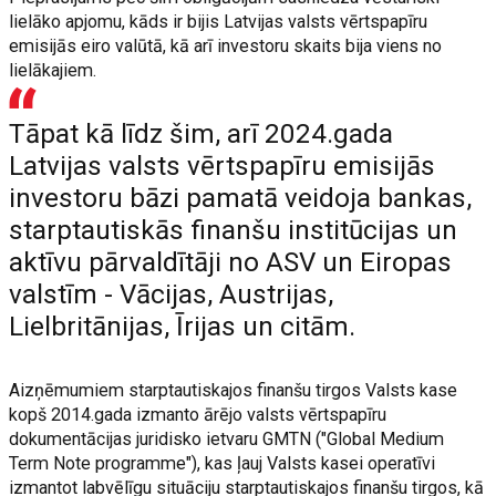
lielāko apjomu, kāds ir bijis Latvijas valsts vērtspapīru
emisijās eiro valūtā, kā arī investoru skaits bija viens no
lielākajiem.
Tāpat kā līdz šim, arī 2024.gada
Latvijas valsts vērtspapīru emisijās
investoru bāzi pamatā veidoja bankas,
starptautiskās finanšu institūcijas un
aktīvu pārvaldītāji no ASV un Eiropas
valstīm - Vācijas, Austrijas,
Lielbritānijas, Īrijas un citām.
Aizņēmumiem starptautiskajos finanšu tirgos Valsts kase
kopš 2014.gada izmanto ārējo valsts vērtspapīru
dokumentācijas juridisko ietvaru GMTN ("Global Medium
Term Note programme"), kas ļauj Valsts kasei operatīvi
izmantot labvēlīgu situāciju starptautiskajos finanšu tirgos, kā