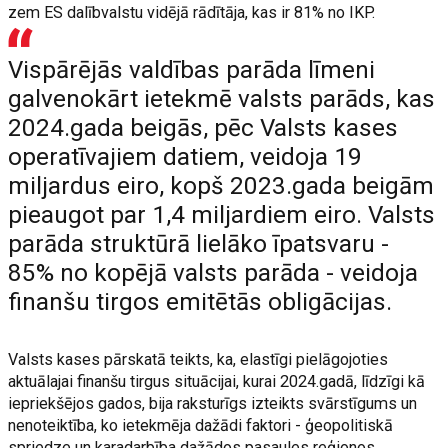
zem ES dalībvalstu vidējā rādītāja, kas ir 81% no IKP.
Vispārējās valdības parāda līmeni
galvenokārt ietekmē valsts parāds, kas
2024.gada beigās, pēc Valsts kases
operatīvajiem datiem, veidoja 19
miljardus eiro, kopš 2023.gada beigām
pieaugot par 1,4 miljardiem eiro. Valsts
parāda struktūrā lielāko īpatsvaru -
85% no kopējā valsts parāda - veidoja
finanšu tirgos emitētās obligācijas.
Valsts kases pārskatā teikts, ka, elastīgi pielāgojoties
aktuālajai finanšu tirgus situācijai, kurai 2024.gadā, līdzīgi kā
iepriekšējos gados, bija raksturīgs izteikts svārstīgums un
nenoteiktība, ko ietekmēja dažādi faktori - ģeopolitiskā
spriedze un karadarbība dažādos pasaules reģionos,