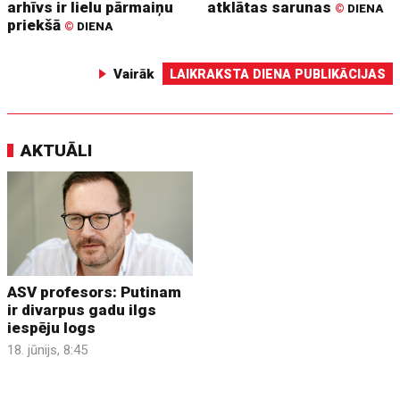
arhīvs ir lielu pārmaiņu
atklātas sarunas
©
DIENA
priekšā
©
DIENA
Vairāk
LAIKRAKSTA DIENA PUBLIKĀCIJAS
AKTUĀLI
ASV profesors: Putinam
ir divarpus gadu ilgs
iespēju logs
18. jūnijs, 8:45