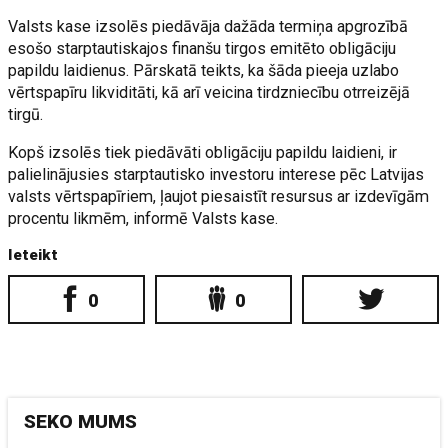
Valsts kase izsolēs piedāvāja dažāda termiņa apgrozībā
esošo starptautiskajos finanšu tirgos emitēto obligāciju
papildu laidienus. Pārskatā teikts, ka šāda pieeja uzlabo
vērtspapīru likviditāti, kā arī veicina tirdzniecību otrreizējā
tirgū.
Kopš izsolēs tiek piedāvāti obligāciju papildu laidieni, ir
palielinājusies starptautisko investoru interese pēc Latvijas
valsts vērtspapīriem, ļaujot piesaistīt resursus ar izdevīgām
procentu likmēm, informē Valsts kase.
Ieteikt
0
0
SEKO MUMS