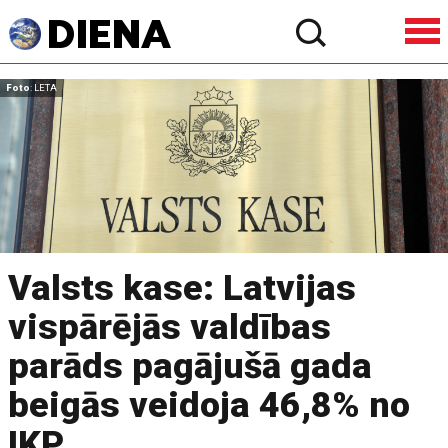
Foto
: LETA
Valsts kase: Latvijas
vispārējās valdības
parāds pagājušā gada
beigās veidoja 46,8% no
IKP