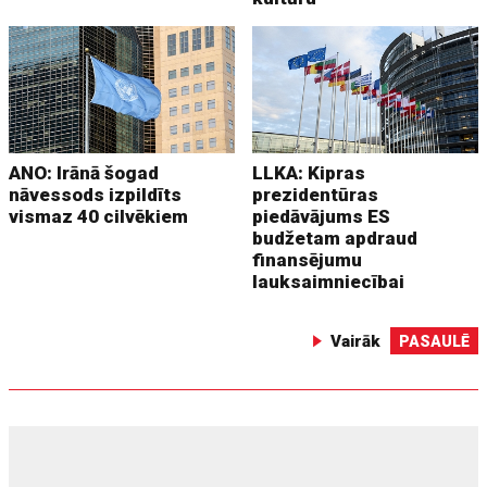
ANO: Irānā šogad
LLKA: Kipras
nāvessods izpildīts
prezidentūras
vismaz 40 cilvēkiem
piedāvājums ES
budžetam apdraud
finansējumu
lauksaimniecībai
Vairāk
PASAULĒ