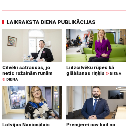
LAIKRAKSTA DIENA PUBLIKĀCIJAS
Cilvēki satraucas, jo
Līdzcilvēku rūpes kā
netic rožainām runām
glābšanas riņķis
©
DIENA
©
DIENA
Latvijas Nacionālais
Premjerei nav bail no