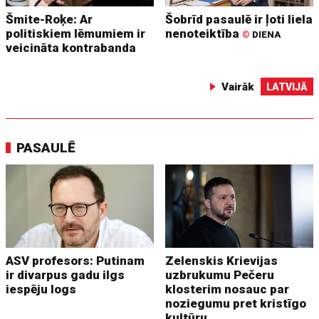
Šmite-Roķe: Ar
Šobrīd pasaulē ir ļoti liela
politiskiem lēmumiem ir
nenoteiktība
©
DIENA
veicināta kontrabanda
Vairāk
LATVIJĀ
PASAULĒ
ASV profesors: Putinam
Zelenskis Krievijas
ir divarpus gadu ilgs
uzbrukumu Pečeru
iespēju logs
klosterim nosauc par
noziegumu pret kristīgo
kultūru