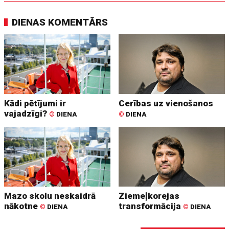
DIENAS KOMENTĀRS
Kādi pētījumi ir
Cerības uz vienošanos
vajadzīgi?
©
DIENA
©
DIENA
Mazo skolu neskaidrā
Ziemeļkorejas
nākotne
transformācija
©
DIENA
©
DIENA