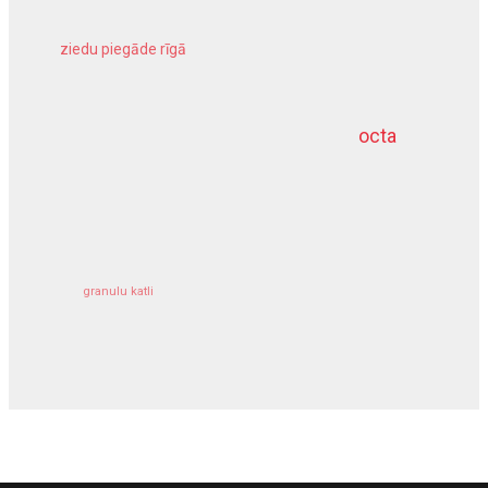
ziedu piegāde rīgā
meliorācijas darbi
octa
dziļurbums
kravu apdrošināšana
granulu katli
siltumsūknis