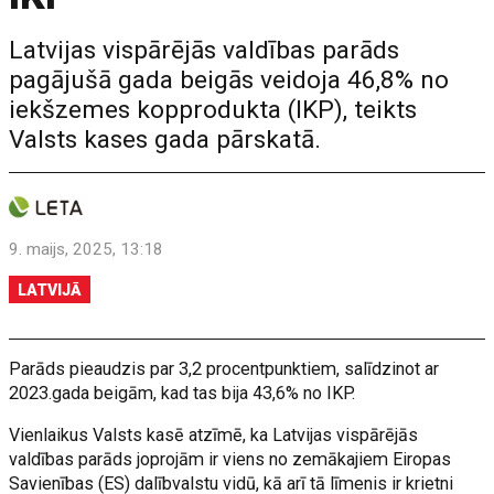
Latvijas vispārējās valdības parāds
pagājušā gada beigās veidoja 46,8% no
iekšzemes kopprodukta (IKP), teikts
Valsts kases gada pārskatā.
9. maijs, 2025, 13:18
LATVIJĀ
Parāds pieaudzis par 3,2 procentpunktiem, salīdzinot ar
2023.gada beigām, kad tas bija 43,6% no IKP.
Vienlaikus Valsts kasē atzīmē, ka Latvijas vispārējās
valdības parāds joprojām ir viens no zemākajiem Eiropas
Savienības (ES) dalībvalstu vidū, kā arī tā līmenis ir krietni