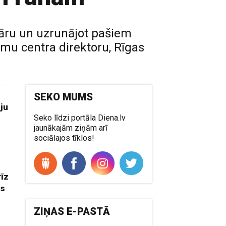
z āru un uzrunājot pašiem
mu centra direktoru, Rīgas
SEKO MUMS
ju
Seko līdzi portāla Diena.lv
jaunākajām ziņām arī
sociālajos tīklos!
rīz
us
ZIŅAS E-PASTĀ