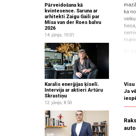
mazām
Pārveidošana kā
kvintesence. Saruna ar
ka no
arhitekti Zaigu Gaili par
veiku
Mīsa van der Roes balvu
tiesa
2026
nemi
14. jūnijs, 10:01
manis
Es šo
laiks
svarī
bet n
Visu
Karalis enerģijas ķīselī.
Intervija ar aktieri Artūru
Ja v
Skrastiņu
iesp
12. jūnijs, 8:50
Raks
auto