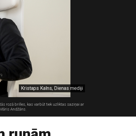
Kristaps Kalns, Dienas mediji
ās rozā brilles, kas varbūt tiek uzliktas saziņai ar
s Māris Andžāns.
ām runām