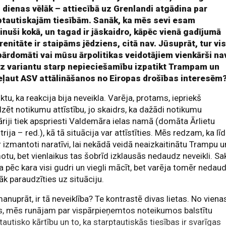
s dienas vēlāk – attiecībā uz Grenlandi atgādina par
ptautiskajām tiesībām. Sanāk, ka mēs sevi esam
inuši kokā, un tagad ir jāskaidro, kāpēc vienā gadījumā
enitāte ir staipāms jēdziens, citā nav. Jūsuprāt, tur vi
 pārdomāti vai mūsu ārpolitikas veidotājiem vienkārši na
z variantu starp nepieciešamību izpatikt Trampam un
eļaut ASV attālināšanos no Eiropas drošības interesēm
iktu, ka reakcija bija neveikla. Varēja, protams, iepriekš
zēt notikumu attīstību, jo skaidrs, ka dažādi notikumu
riji tiek apspriesti Valdemāra ielas namā (domāta Ārlietu
trija – red.), kā tā situācija var attīstīties. Mēs redzam, ka lī
r izmantoti naratīvi, lai nekādā veidā neaizkaitinātu Trampu u
otu, bet vienlaikus tas šobrīd izklausās nedaudz neveikli. Sa
ka pēc kara visi gudri un viegli mācīt, bet varēja tomēr nedau
āk paraudzīties uz situāciju.
manuprāt, ir tā neveiklība? Te kontrastē divas lietas. No viena
s, mēs runājam par vispārpieņemtos noteikumos balstītu
tautisko kārtību un to, ka starptautiskās tiesības ir svarīgas