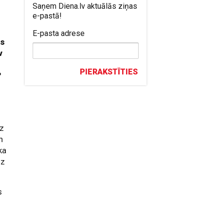
Saņem Diena.lv aktuālās ziņas
e-pastā!
E-pasta adrese
ss
v
PIERAKSTĪTIES
?
dz
n
ka
dz
s