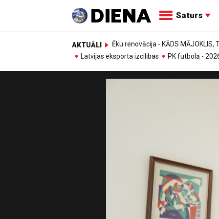
Saturs
Ēku renovācija - KĀDS MĀJOKLIS
AKTUĀLI
Latvijas eksporta izcilības
PK futbolā - 202