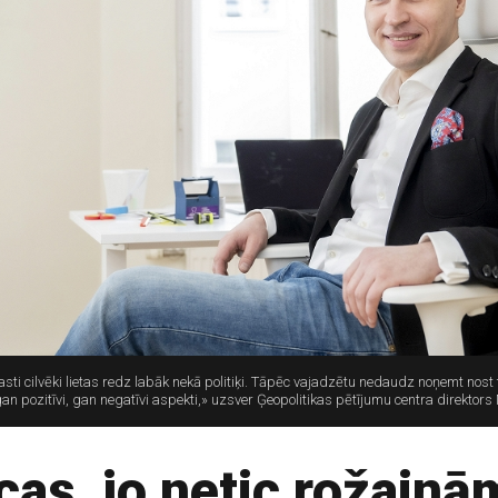
asti cilvēki lietas redz labāk nekā politiķi. Tāpēc vajadzētu nedaudz noņemt nost t
 gan pozitīvi, gan negatīvi aspekti,» uzsver Ģeopolitikas pētījumu centra direktor
ucas, jo netic rožain