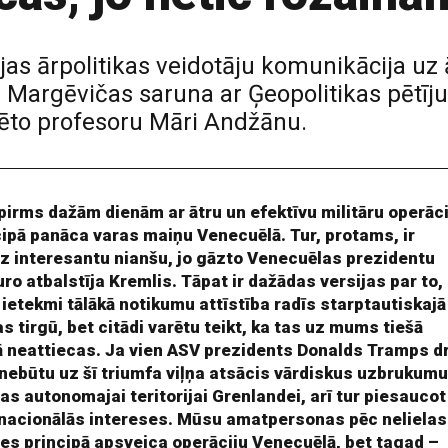
vijas ārpolitikas veidotāju komunikācija u
 Margēvičas saruna ar Ģeopolitikas pētīju
iēto profesoru Māri Andžānu.
pirms dažām dienām ar ātru un efektīvu militāru operāci
cipā panāca varas maiņu Venecuēlā. Tur, protams, ir
z interesantu nianšu, jo gāzto Venecuēlas prezidentu
ro atbalstīja Kremlis. Tāpat ir dažādas versijas par to,
 ietekmi tālākā notikumu attīstība radīs starptautiskajā
s tirgū, bet citādi varētu teikt, ka tas uz mums tiešā
ā neattiecas. Ja vien ASV prezidents Donalds Tramps d
 nebūtu uz šī triumfa viļņa atsācis vārdiskus uzbrukum
jas autonomajai teritorijai Grenlandei, arī tur piesaucot
nacionālās intereses. Mūsu amatpersonas pēc nelielas
es principā apsveica operāciju Venecuēlā, bet tagad –