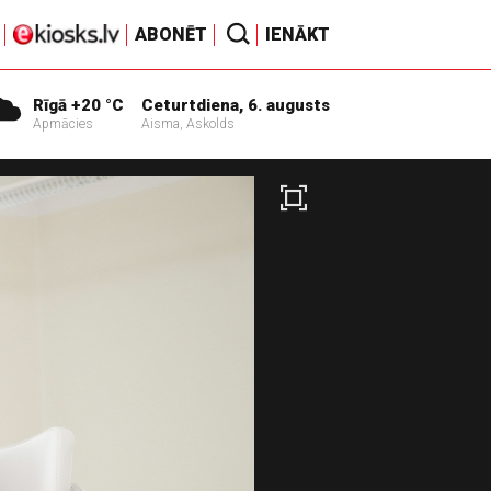
ABONĒT
IENĀKT
Rīgā +20 °C
Ceturtdiena, 6. augusts
Apmācies
Aisma, Askolds