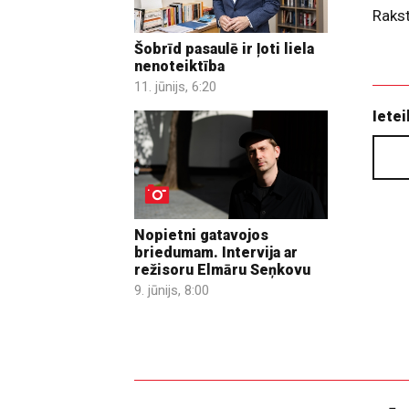
Raks
Šobrīd pasaulē ir ļoti liela
nenoteiktība
11. jūnijs, 6:20
Ietei
Nopietni gatavojos
briedumam. Intervija ar
režisoru Elmāru Seņkovu
9. jūnijs, 8:00