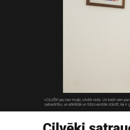
«CILVĒKI jau nav muļķi, cilvēki redz. Un bieži vien par
sabiedrību, un atklātāk un līdzsvarotāk stāstīt, ka ir
Cilvēki satra