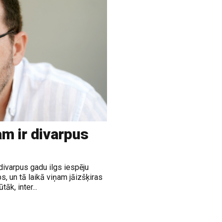
m ir divarpus
divarpus gadu ilgs iespēju
, un tā laikā viņam jāizšķiras
āk, inter...