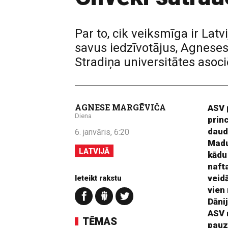
Par to, cik veiksmīga ir Lat
savus iedzīvotājus, Agneses
Stradiņa universitātes asoc
AGNESE MARGĒVIČA
ASV 
Diena
prin
daud
6. janvāris, 6:20
Madu
LATVIJĀ
kādu
nafta
veid
Ieteikt rakstu
vien
Dāni
ASV 
TĒMAS
pauz