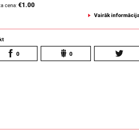
€1.00
ta cena:
Vairāk informācij
kt
0
0