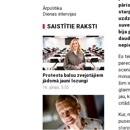
pāri
Ārpolitika
star
Dienas intervijas
uzdz
suver
SAISTĪTIE RAKSTI
bija
daud
nepi
Es te
pared
scenā
Protesta balsu zvejotājiem
minis
jādomā jauni lozungi
šim i
16. jūnijs, 5:55
glaim
jau, 
citād
Kur, 
puse
starp