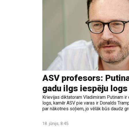
ASV profesors: Putina
gadu ilgs iespēju logs
Krievijas diktatoram Vladimiram Putinam ir 
logs, kamēr ASV pie varas ir Donalds Tramps
par nākotnes soļiem, jo vēlāk būs daudz grūt
18. jūnijs, 8:45