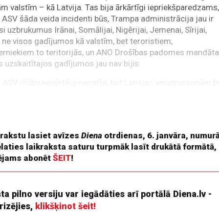
 valstīm – kā Latvija. Tas bija ārkārtīgi iepriekšparedzams
 ASV šāda veida incidenti būs, Trampa administrācija jau ir
si uzbrukumus Irānai, Somālijai, Nigērijai, Jemenai, Sīrijai,
, ne visos gadījumos kā valstīm, bet teroristiem,
erniekiem to teritorijās, un ANO Drošības padomes mandāt
 uzskaitītajos gadījumos jau nav bijis.
 ASV rīcību nevērtēju negatīvi, bet Latvijas amatpersonām b
 izstrādāt pārdomātāku pieeju un runāt par lietām, kas ir
gas Latvijai. Šajā gadījumā jau arī nekas traģisks nav sarunā
oformulēt to visu elegantāk gan varēja. Nu, piemēram,
 rakstu lasiet avīzes
Diena
otrdienas, 6. janvāra, numurā
ēlaties laikraksta saturu turpmāk lasīt drukātā formātā,
ējams abonēt
ŠEIT
!
ta pilno versiju var iegādāties arī portālā Diena.lv -
rizējies,
klikšķinot šeit!