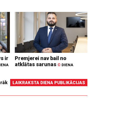
s ir
Premjerei nav bail no
atklātas sarunas
IENA
©
DIENA
irāk
LAIKRAKSTA DIENA PUBLIKĀCIJAS