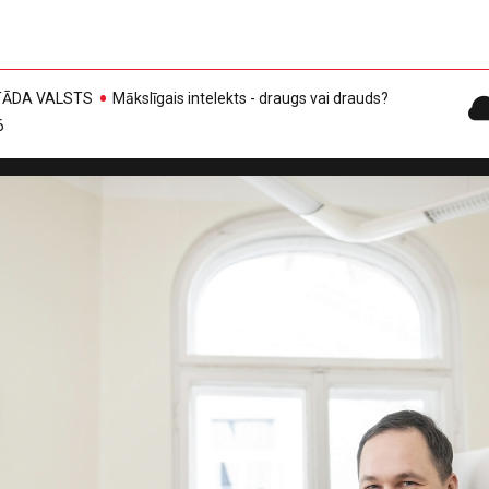
, TĀDA VALSTS
Mākslīgais intelekts - draugs vai drauds?
6