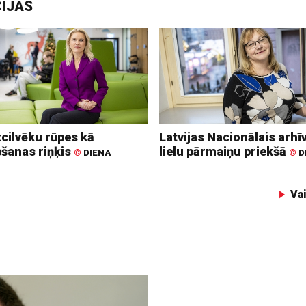
CIJAS
zcilvēku rūpes kā
Latvijas Nacionālais arhīv
bšanas riņķis
lielu pārmaiņu priekšā
©
DIENA
©
D
Va