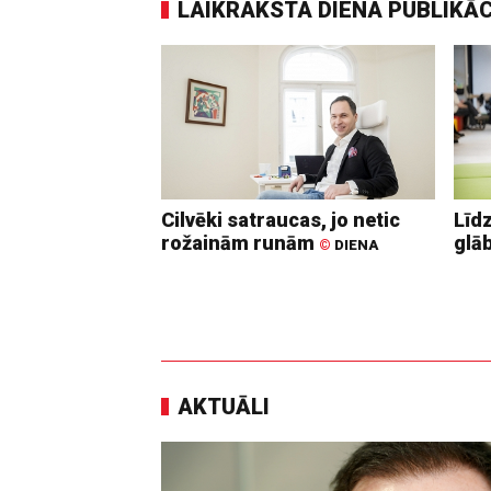
LAIKRAKSTA DIENA PUBLIKĀ
Cilvēki satraucas, jo netic
Līd
rožainām runām
glā
©
DIENA
AKTUĀLI