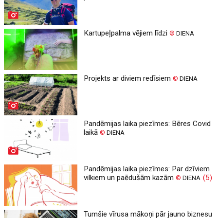
Kartupeļpalma vējiem līdzi
©
DIENA
Projekts ar diviem redīsiem
©
DIENA
Pandēmijas laika piezīmes: Bēres Covid
laikā
©
DIENA
Pandēmijas laika piezīmes: Par dzīviem
vilkiem un paēdušām kazām
(5)
©
DIENA
Tumšie vīrusa mākoņi pār jauno biznesu