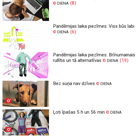
(8)
©
DIENA
Pandēmijas laika piezīmes: Viss būs labi
(6)
©
DIENA
Pandēmijas laika piezīmes: Brīnumainais
rullītis un tā alternatīvas
(19)
©
DIENA
Bez suņa nav dzīves
©
DIENA
Ļoti īpašas 5 h un 56 min
©
DIENA