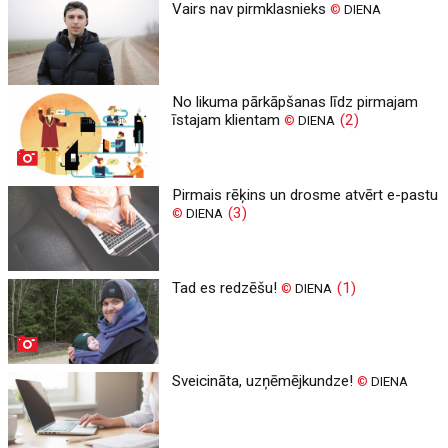
Vairs nav pirmklasnieks
©
DIENA
No likuma pārkāpšanas līdz pirmajam
īstajam klientam
(2)
©
DIENA
Pirmais rēķins un drosme atvērt e-pastu
(3)
©
DIENA
Tad es redzēšu!
(1)
©
DIENA
Sveicināta, uzņēmējkundze!
©
DIENA