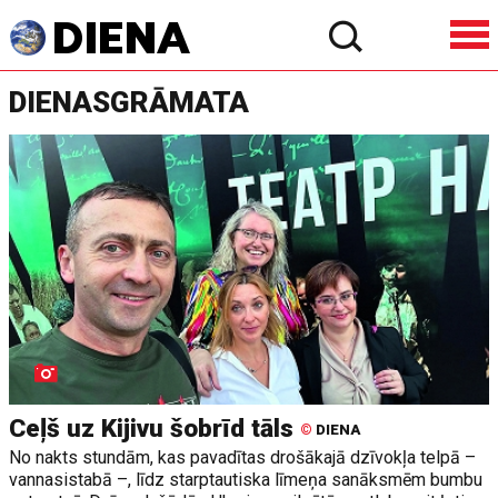
DIENASGRĀMATA
Ceļš uz Kijivu šobrīd tāls
©
DIENA
No nakts stundām, kas pavadītas drošākajā dzīvokļa telpā –
vannasistabā –, līdz starptautiska līmeņa sanāksmēm bumbu