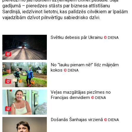
gadījumā – pieredzes stāsts par biznesa attīstīšanu
Sardīnijā, iedzīvinot lietotni, kas palīdzēs cilvēkiem ar īpašām
vajadzībām dzīvot pilnvērtīgu sabiedrisko dzīvi.
Svētku debesis pār Ukrainu
©
DIENA
No "lauku pienam nē!" līdz mājiņām
kokos
©
DIENA
Veļas mazgātājas piezīmes no
Francijas dienvidiem
©
DIENA
Došanās Šanhajas virzienā
©
DIENA