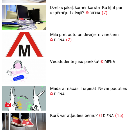
Dzelzs jākaļ, kamēr karsta: Kā kļūt par
uzņēmēju Latvijā?
(7)
©
DIENA
Mīla pret auto un deviņiem vīriešiem
(2)
©
DIENA
Vecstudente jūsu priekšā!
©
DIENA
Madara mācās: Turpināt. Nevar padoties
©
DIENA
Kurš var atļauties bērnu?
(15)
©
DIENA