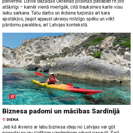
patvertnē. Dzīve dažādās Ukrainas pilsētās patlaban rit ļoti
atšķirīgi – kamēr vienā mierīgāk, citā trauksmes karte visu
laiku sarkana. Taču darbs un ikdiena turpinās arī kara
apstākļos, ļaujot apjaust ukraiņu milzīgo spēku un vilkt
pārdomu paralēles, arī Latvijas kontekstā.
Biznesa padomi un mācības Sardīnijā
©
DIENA
Jeb kā ikviens ar labu biznesa ideju no Latvijas var gūt
pieredzi no jau rūdītiem uzņēmējiem citviet pasaulē. Šajā