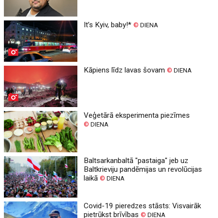
It’s Kyiv, baby!*
©
DIENA
Kāpiens līdz lavas šovam
©
DIENA
Veģetārā eksperimenta piezīmes
©
DIENA
Baltsarkanbaltā "pastaiga" jeb uz
Baltkrieviju pandēmijas un revolūcijas
laikā
©
DIENA
Covid-19 pieredzes stāsts: Visvairāk
pietrūkst brīvības
©
DIENA