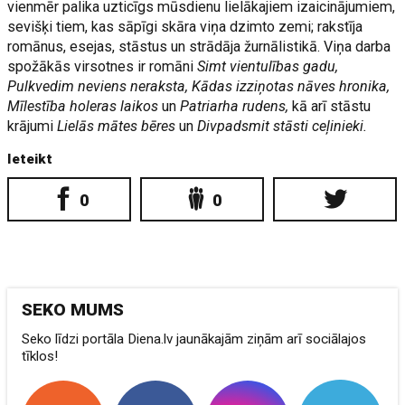
vienmēr palika uzticīgs mūsdienu lielākajiem izaicinājumiem,
sevišķi tiem, kas sāpīgi skāra viņa dzimto zemi; rakstīja
romānus, esejas, stāstus un strādāja žurnālistikā. Viņa darba
spožākās virsotnes ir romāni
Simt vientulības gadu,
Pulkvedim neviens neraksta, Kādas izziņotas nāves hronika,
Mīlestība holeras laikos
un
Patriarha rudens,
kā arī stāstu
krājumi
Lielās mātes bēres
un
Divpadsmit stāsti ceļinieki.
Ieteikt
0
0
SEKO MUMS
Seko līdzi portāla Diena.lv jaunākajām ziņām arī sociālajos
tīklos!