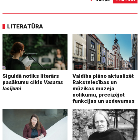
LITERATŪRA
Siguldā notiks literārs
Valdība plāno aktualizēt
pasākumu cikls
Vasaras
Rakstniecības un
lasījumi
mūzikas muzeja
nolikumu, precizējot
funkcijas un uzdevumus