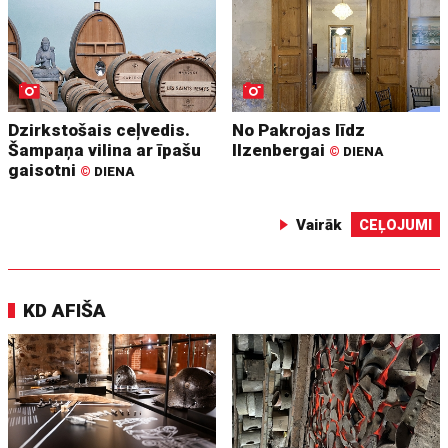
Dzirkstošais ceļvedis.
No Pakrojas līdz
Šampaņa vilina ar īpašu
Ilzenbergai
©
DIENA
gaisotni
©
DIENA
Vairāk
CEĻOJUMI
KD AFIŠA