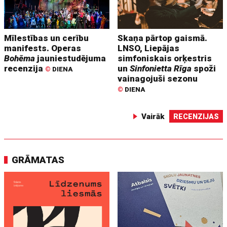
Mīlestības un cerību
Skaņa pārtop gaismā.
manifests. Operas
LNSO, Liepājas
Bohēma
jauniestudējuma
simfoniskais orķestris
recenzija
un
Sinfonietta Rīga
spoži
©
DIENA
vainagojuši sezonu
©
DIENA
Vairāk
RECENZIJAS
GRĀMATAS