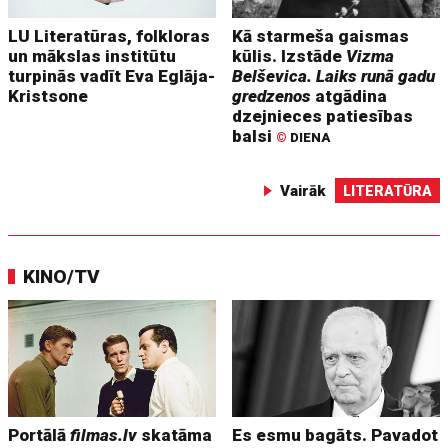
LU Literatūras, folkloras
Kā starmeša gaismas
un mākslas institūtu
kūlis. Izstāde
Vizma
turpinās vadīt Eva Eglāja-
Belševica. Laiks runā gadu
Kristsone
gredzenos
atgādina
dzejnieces patiesības
balsi
©
DIENA
Vairāk
LITERATŪRA
KINO/TV
Portālā
filmas.lv
skatāma
Es esmu bagāts. Pavadot