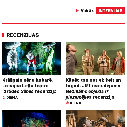
Vairāk
INTERVIJAS
RECENZIJAS
Krāšņais sēņu kabarē.
Kāpēc tas notiek šeit un
Latvijas Leļļu teātra
tagad. JRT iestudējuma
izrādes
Sēnes
recenzija
Nezināms objekts ir
piezemējies
recenzija
©
DIENA
©
DIENA