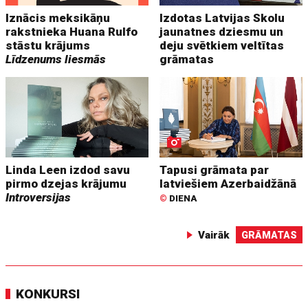
Iznācis meksikāņu
Izdotas Latvijas Skolu
rakstnieka Huana Rulfo
jaunatnes dziesmu un
stāstu krājums
deju svētkiem veltītas
Līdzenums liesmās
grāmatas
Linda Leen izdod savu
Tapusi grāmata par
pirmo dzejas krājumu
latviešiem Azerbaidžānā
Introversijas
©
DIENA
Vairāk
GRĀMATAS
KONKURSI