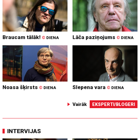
Braucam tālāk!
Lāča paziņojums
©
DIENA
©
DIENA
Noasa šķirsts
Slepena vara
©
DIENA
©
DIENA
Vairāk
EKSPERTI/BLOGERI
INTERVIJAS