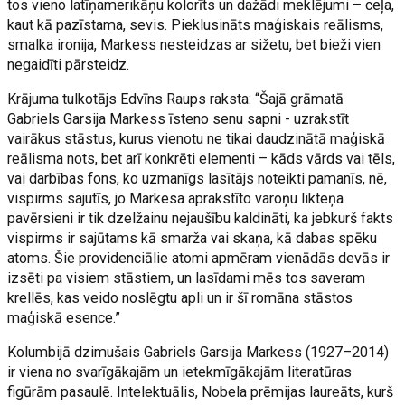
tos vieno latīņamerikāņu kolorīts un dažādi meklējumi – ceļa,
kaut kā pazīstama, sevis. Pieklusināts maģiskais reālisms,
smalka ironija, Markess nesteidzas ar sižetu, bet bieži vien
negaidīti pārsteidz.
Krājuma tulkotājs Edvīns Raups raksta: “Šajā grāmatā
Gabriels Garsija Markess īsteno senu sapni - uzrakstīt
vairākus stāstus, kurus vienotu ne tikai daudzinātā maģiskā
reālisma nots, bet arī konkrēti elementi – kāds vārds vai tēls,
vai darbības fons, ko uzmanīgs lasītājs noteikti pamanīs, nē,
vispirms sajutīs, jo Markesa aprakstīto varoņu likteņa
pavērsieni ir tik dzelžainu nejaušību kaldināti, ka jebkurš fakts
vispirms ir sajūtams kā smarža vai skaņa, kā dabas spēku
atoms. Šie providenciālie atomi apmēram vienādās devās ir
izsēti pa visiem stāstiem, un lasīdami mēs tos saveram
krellēs, kas veido noslēgtu apli un ir šī romāna stāstos
maģiskā esence.”
Kolumbijā dzimušais Gabriels Garsija Markess (1927–2014)
ir viena no svarīgākajām un ietekmīgākajām literatūras
figūrām pasaulē. Intelektuālis, Nobela prēmijas laureāts, kurš