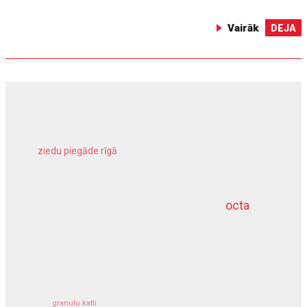
Vairāk
DEJA
ziedu piegāde rīgā
meliorācijas darbi
octa
dziļurbums
kravu apdrošināšana
granulu katli