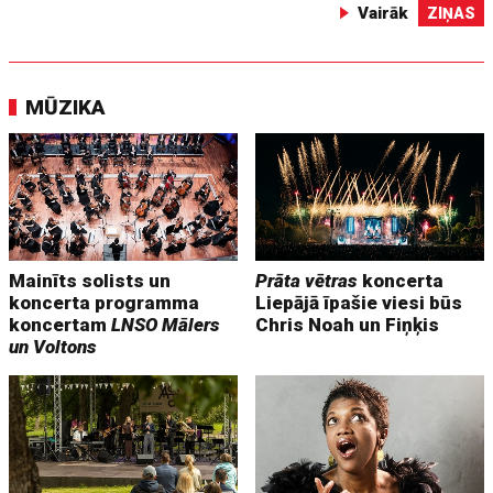
Vairāk
ZIŅAS
MŪZIKA
Mainīts solists un
Prāta vētras
koncerta
koncerta programma
Liepājā īpašie viesi būs
koncertam
LNSO Mālers
Chris Noah un Fiņķis
un Voltons