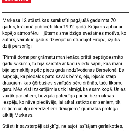
Markesa 12 stāsti, kas sarakstīti pagājušā gadsimta 70.
gados, krājumā publicēti tikai 1992. gadā. Krājums apbur ar
kopējo atmosfēru – jūtams smeldzīgs svešatnes motīvs, ko
autors, vairākus gadus dzīvojot un strādājot Eiropā, izjutis
dziļi personīgi.
“Pirmā doma par grāmatu man ienāca prātā septiņdesmito
gadu sākumā, tā bija saistīta ar kādu viedu sapni, kas mani
bija apmeklējis pēc piecu gadu nodzīvošanas Barselonā. Es
sapņoju, ka piedalos pats savās bērēs, eju, iejucis starp
draugiem, kas ģērbušies svinīgās sēru drānās, taču līksmu
garu. Mēs visi izskatījāmies tik laimīgi, ka esam kopā. Un es
vairāk par citiem, bezgala pateicīgs par šo bezmaksas
iespēju, ko nāve piedāvāja, lai atkal satiktos ar seniem, tik
mīļiem un ilgi neredzētiem draugiem,” grāmatas prologā
atklāj Markess.
Stāsti ir savstarpēji atšķirīgi, neļaujot lasītājam garlaikoties,