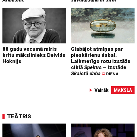
88 gadu vecumā miris
Glabājot atmiņas par
britu mākslinieks Deivids
pieskārienu dabai.
Hoknijs
Laikmetīgo rotu izstāžu
ciklā
Spektrs
– izstāde
Skaistā daba
©
DIENA
Vairāk
MĀKSLA
TEĀTRIS