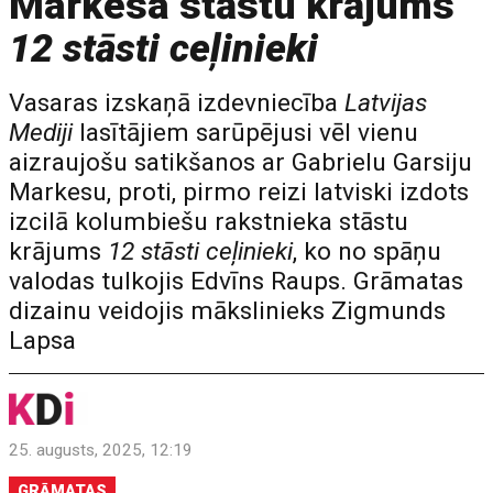
Markesa stāstu krājums
12 stāsti ceļinieki
Vasaras izskaņā izdevniecība
Latvijas
Mediji
lasītājiem sarūpējusi vēl vienu
aizraujošu satikšanos ar Gabrielu Garsiju
Markesu, proti, pirmo reizi latviski izdots
izcilā kolumbiešu rakstnieka stāstu
krājums
12 stāsti ceļinieki
, ko no spāņu
valodas tulkojis Edvīns Raups. Grāmatas
dizainu veidojis mākslinieks Zigmunds
Lapsa
25. augusts, 2025, 12:19
GRĀMATAS