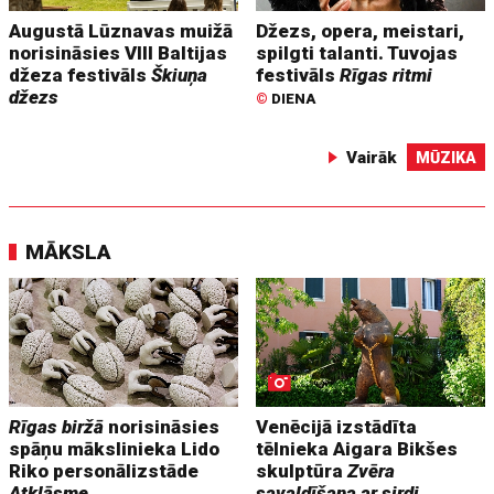
Augustā Lūznavas muižā
Džezs, opera, meistari,
norisināsies VIII Baltijas
spilgti talanti. Tuvojas
džeza festivāls
Škiuņa
festivāls
Rīgas ritmi
džezs
©
DIENA
Vairāk
MŪZIKA
MĀKSLA
Rīgas biržā
norisināsies
Venēcijā izstādīta
spāņu mākslinieka Lido
tēlnieka Aigara Bikšes
Riko personālizstāde
skulptūra
Zvēra
Atklāsme
savaldīšana ar sirdi