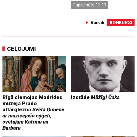
Papildināts 13:11
Vairāk
KONKURSI
CEĻOJUMI
Rīgā ciemojas Madrides
Izstāde
Mūžīgi Čaks
muzeja Prado
altārglezna
Svētā Ģimene
ar muzicējošo eņģeli,
svētajām Katrīnu un
Barbaru