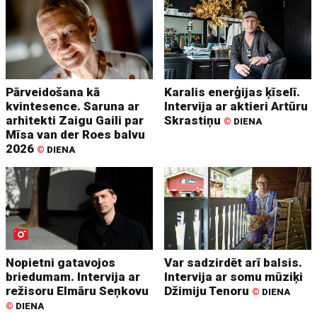
Pārveidošana kā
Karalis enerģijas ķīselī.
kvintesence. Saruna ar
Intervija ar aktieri Artūru
arhitekti Zaigu Gaili par
Skrastiņu
©
DIENA
Mīsa van der Roes balvu
2026
©
DIENA
Nopietni gatavojos
Var sadzirdēt arī balsis.
briedumam. Intervija ar
Intervija ar somu mūziķi
režisoru Elmāru Seņkovu
Džimiju Tenoru
©
DIENA
©
DIENA