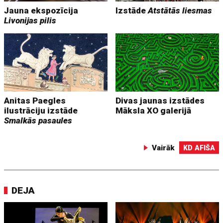
Jauna ekspozīcija
Izstāde
Atstātās liesmas
Livonijas pilis
Anitas Paegles
Divas jaunas izstādes
ilustrāciju izstāde
Māksla XO galerijā
Smalkās pasaules
Vairāk
KD AFIŠA
DEJA