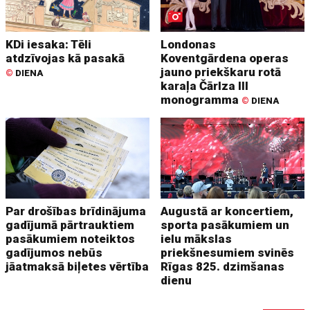
KDi iesaka: Tēli
Londonas
atdzīvojas kā pasakā
Koventgārdena operas
jauno priekškaru rotā
©
DIENA
karaļa Čārlza III
monogramma
©
DIENA
Par drošības brīdinājuma
Augustā ar koncertiem,
gadījumā pārtrauktiem
sporta pasākumiem un
pasākumiem noteiktos
ielu mākslas
gadījumos nebūs
priekšnesumiem svinēs
jāatmaksā biļetes vērtība
Rīgas 825. dzimšanas
dienu