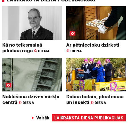
Kā no teiksmainā
Ar pētniecisku dzirksti
pilnības raga
©
DIENA
©
DIENA
Nokļūšana dzīves mirkļu
Dabas balsis, plastmasa
centrā
un insekti
©
DIENA
©
DIENA
Vairāk
LAIKRAKSTA DIENA PUBLIKĀCIJAS