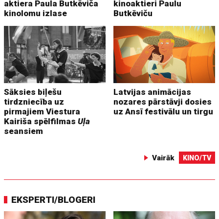
aktiera Paula Butkēviča
kinoaktieri Paulu
kinolomu izlase
Butkēviču
Sāksies biļešu
Latvijas animācijas
tirdzniecība uz
nozares pārstāvji dosies
pirmajiem Viestura
uz Ansī festivālu un tirgu
Kairiša spēlfilmas
Uļa
seansiem
Vairāk
KINO/TV
EKSPERTI/BLOGERI