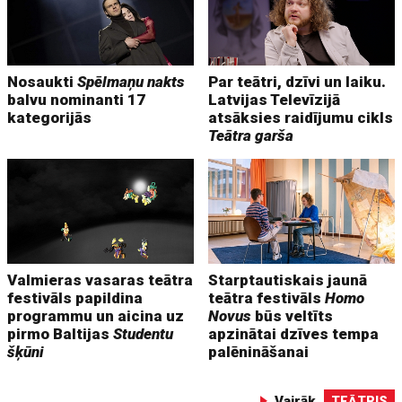
Nosaukti
Spēlmaņu nakts
Par teātri, dzīvi un laiku.
balvu nominanti 17
Latvijas Televīzijā
kategorijās
atsāksies raidījumu cikls
Teātra garša
Valmieras vasaras teātra
Starptautiskais jaunā
festivāls papildina
teātra festivāls
Homo
programmu un aicina uz
Novus
būs veltīts
pirmo Baltijas
Studentu
apzinātai dzīves tempa
šķūni
palēnināšanai
Vairāk
TEĀTRIS