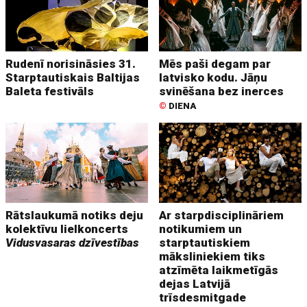
Rudenī norisināsies 31.
Mēs paši degam par
Starptautiskais Baltijas
latvisko kodu. Jāņu
Baleta festivāls
svinēšana bez inerces
©
DIENA
Rātslaukumā notiks deju
Ar starpdisciplināriem
kolektīvu lielkoncerts
notikumiem un
Vidusvasaras dzīvestības
starptautiskiem
māksliniekiem tiks
atzīmēta laikmetīgās
dejas Latvijā
trīsdesmitgade