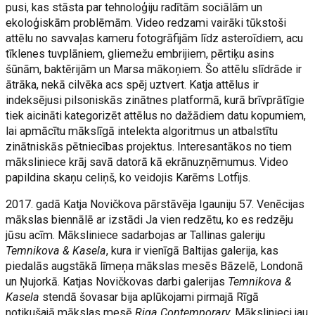
pusi, kas stāsta par tehnoloģiju radītām sociālām un
ekoloģiskām problēmām. Video redzami vairāki tūkstoši
attēlu no savvaļas kameru fotogrāfijām līdz asteroīdiem, acu
tīklenes tuvplāniem, gliemežu embrijiem, pērtiķu asins
šūnām, baktērijām un Marsa mākoņiem. Šo attēlu slīdrāde ir
ātrāka, nekā cilvēka acs spēj uztvert. Katja attēlus ir
indeksējusi pilsoniskās zinātnes platformā, kurā brīvprātīgie
tiek aicināti kategorizēt attēlus no dažādiem datu kopumiem,
lai apmācītu mākslīgā intelekta algoritmus un atbalstītu
zinātniskās pētniecības projektus. Interesantākos no tiem
māksliniece krāj savā datorā kā ekrānuzņēmumus. Video
papildina skaņu celiņš, ko veidojis Karēms Lotfijs.
2017. gadā Katja Novičkova pārstāvēja Igauniju 57. Venēcijas
mākslas biennālē ar izstādi Ja vien redzētu, ko es redzēju
jūsu acīm. Māksliniece sadarbojas ar Tallinas galeriju
Temnikova & Kasela
, kura ir vienīgā Baltijas galerija, kas
piedalās augstākā līmeņa mākslas mesēs Bāzelē, Londonā
un Ņujorkā. Katjas Novičkovas darbi galerijas
Temnikova &
Kasela
stendā šovasar bija aplūkojami pirmajā Rīgā
notikušajā mākslas mesē
Riga Contemporary.
Mākslinieci jau