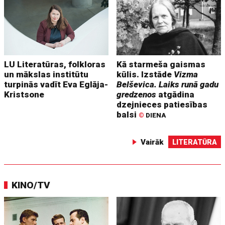
LU Literatūras, folkloras
Kā starmeša gaismas
un mākslas institūtu
kūlis. Izstāde
Vizma
turpinās vadīt Eva Eglāja-
Belševica. Laiks runā gadu
Kristsone
gredzenos
atgādina
dzejnieces patiesības
balsi
©
DIENA
Vairāk
LITERATŪRA
KINO/TV