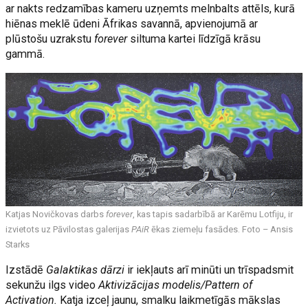
ar nakts redzamības kameru uzņemts melnbalts attēls, kurā
hiēnas meklē ūdeni Āfrikas savannā, apvienojumā ar
plūstošu uzrakstu
forever
siltuma kartei līdzīgā krāsu
gammā.
Katjas Novičkovas darbs
forever
, kas tapis sadarbībā ar Karēmu Lotfiju, ir
izvietots uz Pāvilostas galerijas
PAiR
ēkas ziemeļu fasādes. Foto – Ansis
Starks
Izstādē
Galaktikas dārzi
ir iekļauts arī minūti un trīspadsmit
sekunžu ilgs video
Aktivizācijas modelis/Pattern of
Activation.
Katja izceļ jaunu, smalku laikmetīgās mākslas