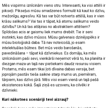
Mēs vispirms iznīcinām viens otru. Interesanti, ka visi attēli ir
pikseļi. Pikseļus mūsu smadzenes formulē kā kaut ko dzīvu,
mežonīgu, agresīvu. Kā tas var būt notverts attēlā, kas ir vien
krāsu salikums? Vai tas ir tāpat, kā atomu salikums veido
dzīvību? Un kā tas atšķiras no abstraktiem attēliem?
Spīdošas acis ar gaismu liek mums drebēt. Tie ir seni
instinkti, kas dzīvo mūsos. Mūsu galvenais dzinējspēks ir
mūsu bioloģiskā daba. Tā nav noteicošā, jo esam
intelektuālas būtnes. Bet mūs veido barošanās,
pavedināšana – tāpat kā dzīvniekus. Es domāju, ka mēs
iznīcināsim paši sevi, vienkārši neņemot vērā to, ka planēta ir
diezgan maza un tajā nav pietiekami daudz resursu visiem.
Protams, mēs esam tikai ļoti dīvaina dabas versija, bet
joprojām pastāv tieša saikne starp mums un, piemēram,
tārpiem, kas dzīvo jūrā. Mēs visi esam vienā un tajā pašā
eksistences kokā. Šajā ziņā es uzsveru, ka cilvēki ir
dzīvnieki.
Kuri nākotnes scenāriji tevi aizrauj?