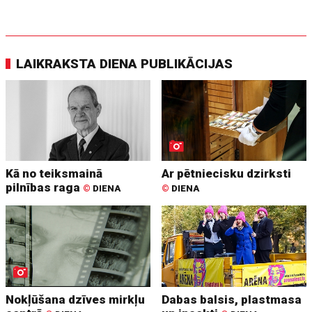
LAIKRAKSTA DIENA PUBLIKĀCIJAS
Kā no teiksmainā
Ar pētniecisku dzirksti
pilnības raga
©
DIENA
©
DIENA
Nokļūšana dzīves mirkļu
Dabas balsis, plastmasa