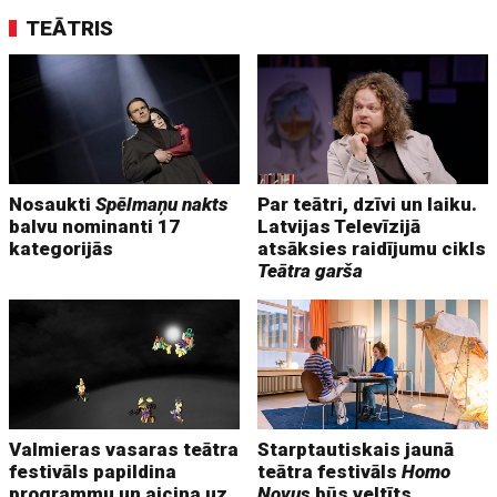
TEĀTRIS
Nosaukti
Spēlmaņu nakts
Par teātri, dzīvi un laiku.
balvu nominanti 17
Latvijas Televīzijā
kategorijās
atsāksies raidījumu cikls
Teātra garša
Valmieras vasaras teātra
Starptautiskais jaunā
festivāls papildina
teātra festivāls
Homo
programmu un aicina uz
Novus
būs veltīts