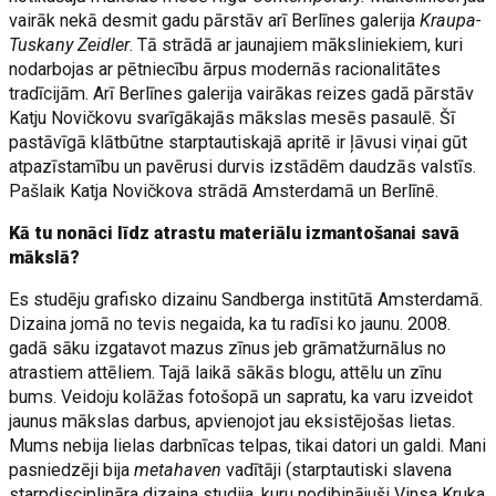
vairāk nekā desmit gadu pārstāv arī Berlīnes galerija
Kraupa-
Tuskany Zeidler
. Tā strādā ar jaunajiem māksliniekiem, kuri
nodarbojas ar pētniecību ārpus modernās racionalitātes
tradīcijām. Arī Berlīnes galerija vairākas reizes gadā pārstāv
Katju Novičkovu svarīgākajās mākslas mesēs pasaulē. Šī
pastāvīgā klātbūtne starptautiskajā apritē ir ļāvusi viņai gūt
atpazīstamību un pavērusi durvis izstādēm daudzās valstīs.
Pašlaik Katja Novičkova strādā Amsterdamā un Berlīnē.
Kā tu nonāci līdz atrastu materiālu izmantošanai savā
mākslā?
Es studēju grafisko dizainu Sandberga institūtā Amsterdamā.
Dizaina jomā no tevis negaida, ka tu radīsi ko jaunu. 2008.
gadā sāku izgatavot mazus zīnus jeb grāmatžurnālus no
atrastiem attēliem. Tajā laikā sākās blogu, attēlu un zīnu
bums. Veidoju kolāžas fotošopā un sapratu, ka varu izveidot
jaunus mākslas darbus, apvienojot jau eksistējošas lietas.
Mums nebija lielas darbnīcas telpas, tikai datori un galdi. Mani
pasniedzēji bija
metahaven
vadītāji (starptautiski slavena
starpdisciplināra dizaina studija, kuru nodibinājuši Vinsa Kruka