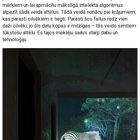
mērķiem un lai apmācītu mākslīgā intelekta algoritmus
atpazīt šāda veida attēlus. Tādā veidā nonācu pie krājumiem,
kas parasti cilvēkiem ir liegti. Parasti šos failus redz vien
daži cilvēki, jo šīs datu kopas ir milzīgas – tās veido simtiem
tūkstošu attēlu. Es tajos meklēju saikni starp dabu un
tehnoloģiju.