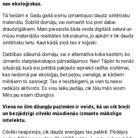
nav ekoloģiskas.
Tā tiešām ir. Gadu gaitā esmu izmantojusi daudz sintētisku
materiālu. Šobrīd domāju, vai nomainīt tos pret dabai
draudzīgākiem. Mani piesaista šāda veida digitālā satura un
mūsu materiālās realitātes toksiskums, jo apkārt ir tik daudz
sintētisku lietu. Kaut kādā ziņā tas ir loģiski.
Darbības sākumā domāju, vai ir alternatīva koka kastēm, ko
izmanto starptautiskajos pārvadājumos. Nav! Tāpēc tu nonāc
situācijā, kurā esi pilnībā pakļauts iepriekš radītai sistēmai,
kas nedomā par ekoloģiju, bet peļņu, vienalga, ar kādiem
mērķiem to sasniegt. Tas ir neizbēgami, ja vien tu neesi
radikāls aktīvists. Es visu laiku jautāju, cik tālu mēs iesim.
Mēs jau esam džungļos.
Viena no šīm džungļu pazīmēm ir veids, kā un cik bieži
un bezjēdzīgi cilvēki mūsdienās izmanto mākslīgo
intelektu.
Cilvēki neapzinās, cik daudz enerģijas tas patērē. Pēdējos