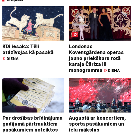
KDi iesaka: Tēli
Londonas
atdzīvojas kā pasakā
Koventgārdena operas
jauno priekškaru rotā
©
DIENA
karaļa Čārlza III
monogramma
©
DIENA
Par drošības brīdinājuma
Augustā ar koncertiem,
gadījumā pārtrauktiem
sporta pasākumiem un
pasākumiem noteiktos
ielu mākslas