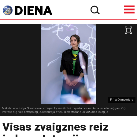
Filips Otenderfers
Māksliniece Katja Novičkova domā par to, kā nākotnē mijiedarbosies daba un tehnoloģijas. Viņu
interesē digitālā antropoloģija, otrreizēja attēlu izmantošana un vizuālā ekoloģija
Visas zvaigznes reiz