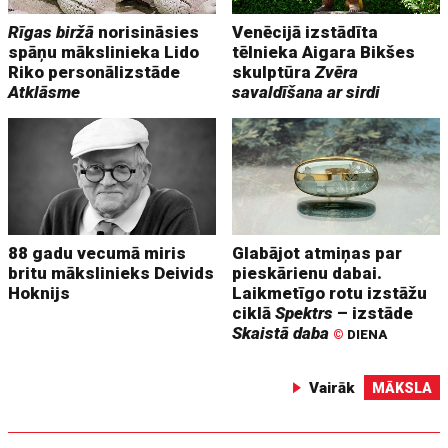
Rīgas biržā
norisināsies
Venēcijā izstādīta
spāņu mākslinieka Lido
tēlnieka Aigara Bikšes
Riko personālizstāde
skulptūra
Zvēra
Atklāsme
savaldīšana ar sirdi
88 gadu vecumā miris
Glabājot atmiņas par
britu mākslinieks Deivids
pieskārienu dabai.
Hoknijs
Laikmetīgo rotu izstāžu
ciklā
Spektrs
– izstāde
Skaistā daba
©
DIENA
Vairāk
MĀKSLA