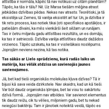
attīstība ir normāla, kāpēc tā nav notikusi uz citām planētām?
Tāpēc, ka tās ir tālu? Nē. Uz Marsa tiešām mēģina atrast
jebkādas dzīvības pēdas. Nekas nav atrasts. Teorētiski, ja tā
eksistēja uz Zemes, tā varēja eksistēt arī tur. Un, ja dzīvība ir
tik rets process, kas notiek tikai ļoti specifiskos apstākļos, ir
patiešām dīvaini, ka mēs vienkārši šeit sēžam un runājam.
Tas ir četru miljardu gadu attīstības rezultāts, un es domāju,
ka tas ir satriecoši. Dzīvība varēja attīstīties daudz dažādos
virzienos. Tāpēc uzskatu, ka tas ir vislielākais noslēpums.
Joprojām neviens nezina, kā tas notika.
Tas sākās ar Lielo sprādzienu, kurā radās laiks un
matērija, kas vēlāk atdzisa un savienojās jaunos
savienojumos.
Jā, bet kad tieši organiskās molekulas kļuva dzīvas? Tā ir
bijusi kā sava veida dzirkstele. Nav skaidrs, kad un kā tieši.
Var būt daudz organiskās ķīmijas, bet lai visu to sakārtotu
dzīvā formā... Joprojām nav atbildes. Var savienot elementus
tik daudz reižu, cik tu vēlies, miljoniem gadu, bet tu nekad
neiegūsi baktēriju. Tam ir jānotiek noteiktā veidā, tāpēc es