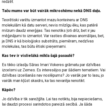
redzēt.
Taču mums var būt vairāk mikroshēmu nekā DNS daļu.
Teorētiski varētu izmantot mazu konteineru ar DNS
molekulām kā datu serveri, nevis milzīgu ēku, kas patērē
milzum daudz enerģijas. Tas nenotiks ļoti drīz, bet ir jau
mēģinājumi to izmantot. Var rasties dīvainas anomālijas, bet,
ja DNS ir kā bioloģisks substrāts, piemēram, nedzīvas
molekulas, tas būtu ētiski pieņemami.
Kas tev ir vislielākā mīkla šajā pasaulē?
Es tikko izlasīju Sāras Imari Vokeres grāmatu par dzīvības
izcelsmi uz Zemes. Es interesējos par šādiem tematiem. Vai
dzīvības izcelšanās nav noslēpums? Jo vairāk par to lasu, jo
vairāk man kļūst skaidrs, ka tas nevarēja nenotikt.
Kāpēc?
Jo dzīvība ir tik sarežģīta. Lai tas notiktu, bija nepieciešams,
lai daudzi procesi sarindotos pareizā secībā. Ja šāda