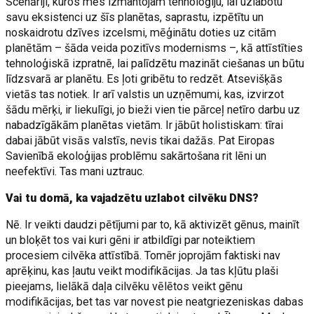
Scenāriji, kuros mēs izmantojam tehnoloģiju, lai uzlabotu
savu eksistenci uz šīs planētas, saprastu, izpētītu un
noskaidrotu dzīves izcelsmi, mēģinātu doties uz citām
planētām – šāda veida pozitīvs modernisms –, kā attīstīties
tehnoloģiskā izpratnē, lai palīdzētu mazināt ciešanas un būtu
līdzsvarā ar planētu. Es ļoti gribētu to redzēt. Atsevišķās
vietās tas notiek. Ir arī valstis un uzņēmumi, kas, izvirzot
šādu mērķi, ir liekulīgi, jo bieži vien tie pārceļ netīro darbu uz
nabadzīgākām planētas vietām. Ir jābūt holistiskam: tīrai
dabai jābūt visās valstīs, nevis tikai dažās. Pat Eiropas
Savienībā ekoloģijas problēmu sakārtošana rit lēni un
neefektīvi. Tas mani uztrauc.
Vai tu domā, ka vajadzētu uzlabot cilvēku DNS?
Nē. Ir veikti daudzi pētījumi par to, kā aktivizēt gēnus, mainīt
un bloķēt tos vai kuri gēni ir atbildīgi par noteiktiem
procesiem cilvēka attīstībā. Tomēr joprojām faktiski nav
aprēķinu, kas ļautu veikt modifikācijas. Ja tas kļūtu plaši
pieejams, lielākā daļa cilvēku vēlētos veikt gēnu
modifikācijas, bet tas var novest pie neatgriezeniskas dabas