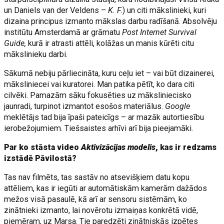
un Daniels van der Veldens –
K. F.
) un citi mākslinieki, kuri
dizaina principus izmanto mākslas darbu radīšanā. Absolvēju
institūtu Amsterdamā ar grāmatu
Post Internet Survival
Guide,
kurā ir atrasti attēli, kolāžas un manis kūrēti citu
mākslinieku darbi.
Sākumā nebiju pārliecināta, kuru ceļu iet – vai būt dizainerei,
māksliniecei vai kuratorei. Man patika pētīt, ko dara citi
cilvēki. Pamazām sāku fokusēties uz māksliniecisko
jaunradi, turpinot izmantot esošos materiālus.
Google
meklētājs tad bija īpaši pateicīgs – ar mazāk autortiesību
ierobežojumiem. Tiešsaistes arhīvi arī bija pieejamāki.
Par ko stāsta video
Aktivizācijas modelis
, kas ir redzams
izstādē Pāvilostā?
Tas nav filmēts, tas sastāv no atsevišķiem datu kopu
attēliem, kas ir iegūti ar automātiskām kamerām dažādos
mežos visā pasaulē, kā arī ar sensoru sistēmām, ko
zinātnieki izmanto, lai novērotu izmaiņas konkrētā vidē,
piemēram, uz Marsa. Tie paredzēti zinātniskās izpētes