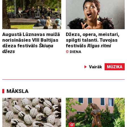
Augustā Lūznavas muižā
Džezs, opera, meistari,
norisināsies VIII Baltijas
spilgti talanti. Tuvojas
džeza festivāls
Škiuņa
festivāls
Rīgas ritmi
džezs
©
DIENA
Vairāk
MŪZIKA
MĀKSLA