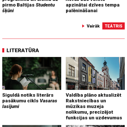
pirmo Baltijas
Studentu
apzinātai dzīves tempa
šķūni
palēnināšanai
Vairāk
TEĀTRIS
LITERATŪRA
Siguldā notiks literārs
Valdība plāno aktualizēt
pasākumu cikls
Vasaras
Rakstniecības un
lasījumi
mūzikas muzeja
nolikumu, precizējot
funkcijas un uzdevumus