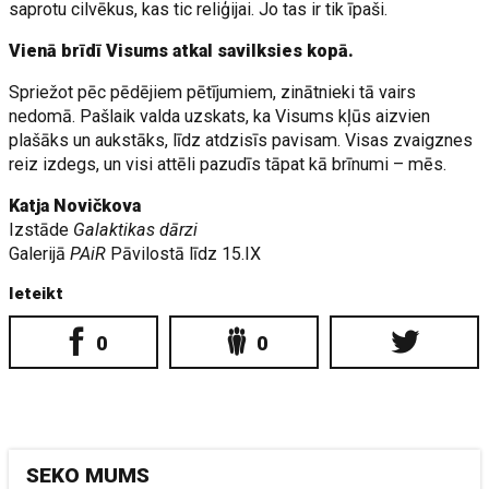
saprotu cilvēkus, kas tic reliģijai. Jo tas ir tik īpaši.
Vienā brīdī Visums atkal savilksies kopā.
Spriežot pēc pēdējiem pētījumiem, zinātnieki tā vairs
nedomā. Pašlaik valda uzskats, ka Visums kļūs aizvien
plašāks un aukstāks, līdz atdzisīs pavisam. Visas zvaigznes
reiz izdegs, un visi attēli pazudīs tāpat kā brīnumi – mēs.
Katja Novičkova
Izstāde
Galaktikas dārzi
Galerijā
PAiR
Pāvilostā līdz 15.IX
Ieteikt
0
0
SEKO MUMS