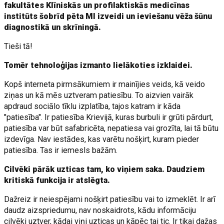
fakultātes Klīniskās un profilaktiskās medicīnas
institūts šobrīd pēta MI izveidi un ieviešanu vēža šūnu
diagnostikā un skrīningā.
Tieši tā!
Tomēr tehnoloģijas izmanto lielākoties izklaidei.
Kopš interneta pirmsākumiem ir mainījies veids, kā veido
ziņas un kā mēs uztveram patiesību. To aizvien vairāk
apdraud sociālo tīklu izplatība, tajos katram ir kāda
"patiesība". Ir patiesība Krievijā, kuras burbuli ir grūti pārdurt,
patiesība var būt safabricēta, nepatiesa vai grozīta, lai tā būtu
izdevīga. Nav iestādes, kas varētu nošķirt, kuram pieder
patiesība. Tas ir iemesls bažām.
Cilvēki pārāk uzticas tam, ko viņiem saka. Daudziem
kritiskā funkcija ir atslēgta.
Dažreiz ir neiespējami nošķirt patiesību vai to izmeklēt. Ir arī
daudz aizspriedumu, nav noskaidrots, kādu informāciju
cilvēki uztver, kādai viņi uzticas un kāpēc tai tic. Ir tikai dažas