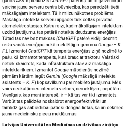
gados ASV ir pieaudzis
ChatGPT
patēriņš, un to galvenokārt
veicina jaunu serveru centru būvniecība, kas paredzēti tieši
mākslīgajam intelektam. Tā ir milzu nākotnes problēma.
Mākslīgā intelekta serveru apgādei tiek celtas privātas
atomelektrostacijas. Katru reizi, kad mākslīgajam intelektam
uzdod jautājumu, tas patērē noteiktu daudzumu enerģijas.
Tātad tas nav bez maksas
(ChatGPT
patērē vidēji desmit
reižu vairāk enerģijas nekā meklētājprogramma
Google
–
K.
F
.). Izmantot
ChatGPT
kā terapeitu enerģijas ziņā nozīmē to
pašu, kā izmantot terapeitu, kurš brauc ar traktoru. Valstiski
netiek skaidrots, kāda infrastruktūra stāv aiz mākslīgā
intelekta rīkiem. Izmantot
Google
mūsdienās nozīmē
pirmām kārtām iegūt
Gemini (Google
mākslīgā intelekta
asistents –
K. F.
) kopsavilkumu par meklēto jautājumu. Mēs
vairs neskatāmies interneta vietnes, nemeklējam, nepētām.
Vienīgais, kas mani interesē, ir – kā tas var tikt izmantots.
Varbūt tas palīdzēs noskaidrot energoefektivitāti un
tamlīdzīgas sabiedrībai patiesi derīgas lietas, kā arī sekmēs
jaunu medicīnisku pieeju meklējumus.
Latvijas Universitātes Medicīnas un dzīvības zinātņu