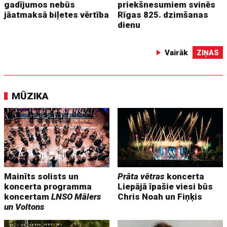
gadījumos nebūs
priekšnesumiem svinēs
jāatmaksā biļetes vērtība
Rīgas 825. dzimšanas
dienu
Vairāk
ZIŅAS
MŪZIKA
Mainīts solists un
Prāta vētras
koncerta
koncerta programma
Liepājā īpašie viesi būs
koncertam
LNSO Mālers
Chris Noah un Fiņķis
un Voltons