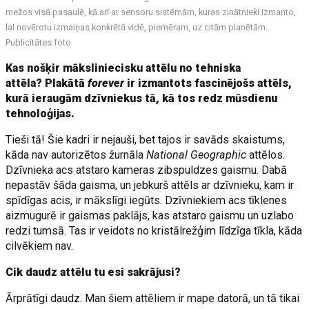
mežos visā pasaulē, kā arī ar sensoru sistēmām, kuras zinātnieki izmanto,
lai novērotu izmaiņas konkrētā vidē, piemēram, uz citām planētām.
Publicitātes foto
Kas nošķir māksliniecisku attēlu no tehniska
attēla?
Plakātā
forever
ir izmantots fascinējošs attēls,
kurā ieraugām dzīvniekus tā, kā tos redz mūsdienu
tehnoloģijas.
Tieši tā! Šie kadri ir nejauši, bet tajos ir savāds skaistums,
kāda nav autorizētos žurnāla
National Geographic
attēlos.
Dzīvnieka acs atstaro kameras zibspuldzes gaismu. Dabā
nepastāv šāda gaisma, un jebkurš attēls ar dzīvnieku, kam ir
spīdīgas acis, ir mākslīgi iegūts. Dzīvniekiem acs tīklenes
aizmugurē ir gaismas paklājs, kas atstaro gaismu un uzlabo
redzi tumsā. Tas ir veidots no kristālrežģim līdzīga tīkla, kāda
cilvēkiem nav.
Cik daudz attēlu tu esi sakrājusi?
Ārprātīgi daudz. Man šiem attēliem ir mape datorā, un tā tikai