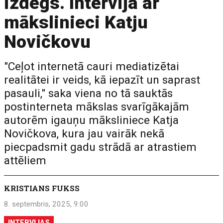
izdegs. Intervija ar
mākslinieci Katju
Novičkovu
"Ceļot internetā cauri mediatizētai
realitātei ir veids, kā iepazīt un saprast
pasauli," saka viena no tā sauktās
postinterneta mākslas svarīgākajām
autorēm igauņu māksliniece Katja
Novičkova, kura jau vairāk nekā
piecpadsmit gadu strādā ar atrastiem
attēliem
KRISTIANS FUKSS
8. septembris, 2025, 9:00
INTERVIJAS