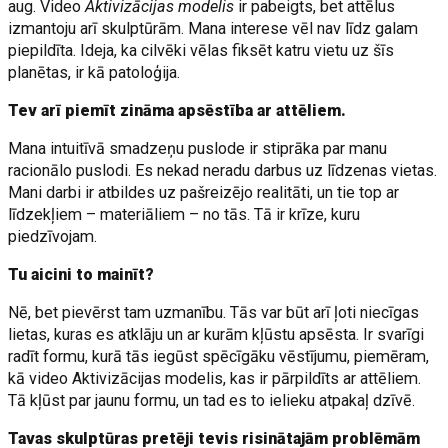
aug. Video
Aktivizācijas modelis
ir pabeigts, bet attēlus
izmantoju arī skulptūrām. Mana interese vēl nav līdz galam
piepildīta. Ideja, ka cilvēki vēlas fiksēt katru vietu uz šīs
planētas, ir kā patoloģija.
Tev arī piemīt zināma apsēstība ar attēliem.
Mana intuitīvā smadzeņu puslode ir stiprāka par manu
racionālo puslodi. Es nekad neradu darbus uz līdzenas vietas.
Mani darbi ir atbildes uz pašreizējo realitāti, un tie top ar
līdzekļiem – materiāliem – no tās. Tā ir krīze, kuru
piedzīvojam.
Tu aicini to mainīt?
Nē, bet pievērst tam uzmanību. Tās var būt arī ļoti niecīgas
lietas, kuras es atklāju un ar kurām kļūstu apsēsta. Ir svarīgi
radīt formu, kurā tās iegūst spēcīgāku vēstījumu, piemēram,
kā video Aktivizācijas modelis, kas ir pārpildīts ar attēliem.
Tā kļūst par jaunu formu, un tad es to ielieku atpakaļ dzīvē.
Tavas skulptūras pretēji tevis risinātajām problēmām