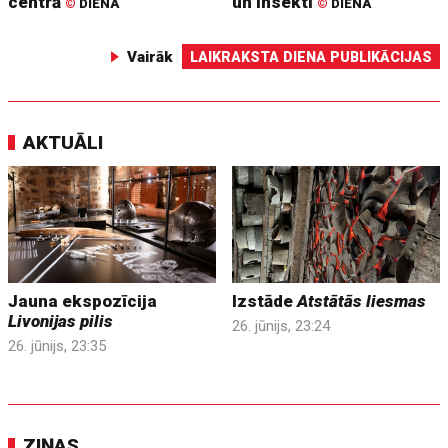
centrā
un insekti
©
DIENA
©
DIENA
Vairāk
LAIKRAKSTA DIENA PUBLIKĀCIJAS
AKTUĀLI
Jauna ekspozīcija
Izstāde
Atstātās liesmas
Livonijas pilis
26. jūnijs, 23:24
26. jūnijs, 23:35
ZIŅAS