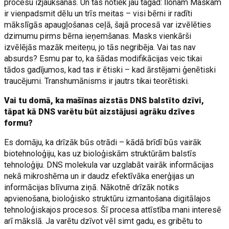
procesu izjaukšanas. Un tas notiek jau tagad: Īlonam Maskam
ir vienpadsmit dēlu un trīs meitas – visi bērni ir radīti
mākslīgās apaugļošanas ceļā, šajā procesā var izvēlēties
dzimumu pirms bērna ieņemšanas. Masks vienkārši
izvēlējās mazāk meiteņu, jo tās negribēja. Vai tas nav
absurds? Esmu par to, ka šādas modifikācijas veic tikai
tādos gadījumos, kad tas ir ētiski – kad ārstējami ģenētiski
traucējumi. Transhumānisms ir jautrs tikai teorētiski.
Vai tu domā, ka mašīnas aizstās DNS balstīto dzīvi,
tāpat kā DNS varētu būt aizstājusi agrāku dzīves
formu?
Es domāju, ka drīzāk būs otrādi – kādā brīdī būs vairāk
biotehnoloģiju, kas uz bioloģiskām struktūrām balstīs
tehnoloģiju. DNS molekula var uzglabāt vairāk informācijas
nekā mikroshēma un ir daudz efektīvāka enerģijas un
informācijas blīvuma ziņā. Nākotnē drīzāk notiks
apvienošana, bioloģisko struktūru izmantošana digitālajos
tehnoloģiskajos procesos. Šī procesa attīstība mani interesē
arī mākslā. Ja varētu dzīvot vēl simt gadu, es gribētu to