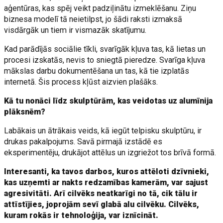
aģentūras, kas spēj veikt padziļinātu izmeklēšanu. Ziņu
biznesa modelī tā neietilpst, jo šādi raksti izmaksā
visdārgāk un tiem ir vismazāk skatījumu.
Kad parādījās sociālie tīkli, svarīgāk kļuva tas, kā lietas un
procesi izskatās, nevis to sniegtā pieredze. Svarīga kļuva
mākslas darbu dokumentēšana un tas, kā tie izplatās
internetā. Šis process kļūst aizvien plašāks.
Kā tu nonāci līdz skulptūrām, kas veidotas uz alumīnija
plāksnēm?
Labākais un ātrākais veids, kā iegūt telpisku skulptūru, ir
drukas pakalpojums. Savā pirmajā izstādē es
eksperimentēju, drukājot attēlus un izgriežot tos brīvā formā.
Interesanti, ka tavos darbos, kuros attēloti dzīvnieki,
kas uzņemti ar nakts redzamības kamerām, var sajust
agresivitāti. Arī cilvēks neatkarīgi no tā, cik tālu ir
attīstījies, joprojām sevī glabā alu cilvēku. Cilvēks,
kuram rokās ir tehnoloģija, var iznīcināt.