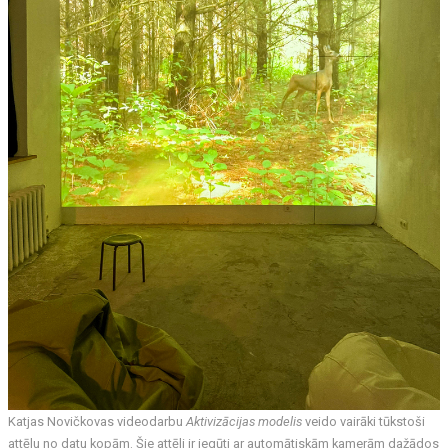
Katjas Novičkovas videodarbu
Aktivizācijas modelis
veido vairāki tūkstoši
attēlu no datu kopām. Šie attēli ir iegūti ar automātiskām kamerām dažādos