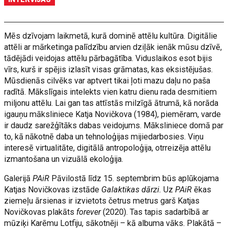
Mēs dzīvojam laikmetā, kurā dominē attēlu kultūra. Digitālie
attēli ar mārketinga palīdzību arvien dziļāk ienāk mūsu dzīvē,
tādējādi veidojas attēlu pārbagātība. Viduslaikos esot bijis
vīrs, kurš ir spējis izlasīt visas grāmatas, kas eksistējušas.
Mūsdienās cilvēks var aptvert tikai ļoti mazu daļu no paša
radītā. Mākslīgais intelekts vien katru dienu rada desmitiem
miljonu attēlu. Lai gan tas attīstās milzīgā ātrumā, kā norāda
igauņu māksliniece Katja Novičkova (1984), piemēram, varde
ir daudz sarežģītāks dabas veidojums. Māksliniece domā par
to, kā nākotnē daba un tehnoloģijas mijiedarbosies. Viņu
interesē virtualitāte, digitālā antropoloģija, otrreizēja attēlu
izmantošana un vizuālā ekoloģija.
Galerijā
PAiR
Pāvilostā līdz 15. septembrim būs aplūkojama
Katjas Novičkovas izstāde
Galaktikas dārzi.
Uz
PAiR
ēkas
ziemeļu ārsienas ir izvietots četrus metrus garš Katjas
Novičkovas plakāts
forever
(2020). Tas tapis sadarbībā ar
mūziķi Karēmu Lotfiju, sākotnēji – kā albuma vāks. Plakātā –