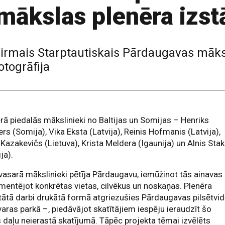
mākslas plenēra izst
irmais Starptautiskais Pārdaugavas māk
otogrāfija
rā piedalās mākslinieki no Baltijas un Somijas – Henriks
rs (Somija), Vika Eksta (Latvija), Reinis Hofmanis (Latvija),
Kazakevičs (Lietuva), Krista Meldera (Igaunija) un Alnis Stak
ija).
vasarā mākslinieki pētīja Pārdaugavu, iemūžinot tās ainavas
entējot konkrētas vietas, cilvēkus un noskaņas. Plenēra
tātā darbi drukātā formā atgriezušies Pārdaugavas pilsētvi
aras parkā –, piedāvājot skatītājiem iespēju ieraudzīt šo
 daļu neierastā skatījumā. Tāpēc projekta tēmai izvēlēts