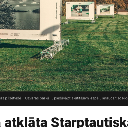
s pilsētvidē – Uzvaras parkā –, piedāvājot skatītājiem iespēju ieraudzīt šo Rīg
 atklāta Starptautisk