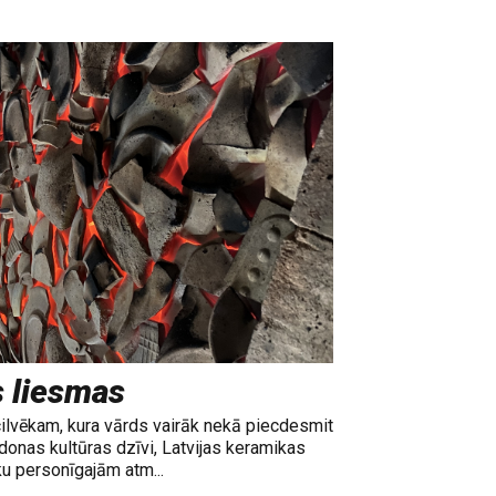
s liesmas
cilvēkam, kura vārds vairāk nekā piecdesmit
adonas kultūras dzīvi, Latvijas keramikas
ku personīgajām atm...