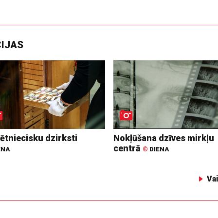
CIJAS
ētniecisku dzirksti
Nokļūšana dzīves mirkļu
centrā
ENA
©
DIENA
Va