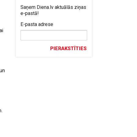
Saņem Diena.lv aktuālās ziņas
e-pastā!
E-pasta adrese
ai
n
PIERAKSTĪTIES
 un
m.