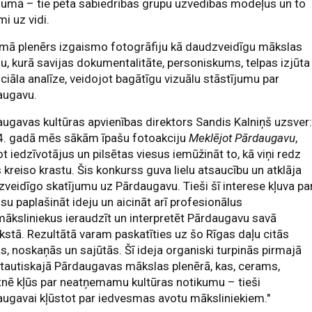
jumā – tie pēta sabiedrības grupu uzvedības modeļus un to
mi uz vidi.
mā plenērs izgaismo fotogrāfiju kā daudzveidīgu mākslas
u, kurā savijas dokumentalitāte, personiskums, telpas izjūta
ciāla analīze, veidojot bagātīgu vizuālu stāstījumu par
augavu.
ugavas kultūras apvienības direktors Sandis Kalniņš uzsver
4. gadā mēs sākām īpašu fotoakciju
Meklējot Pārdaugavu
,
ot iedzīvotājus un pilsētas viesus iemūžināt to, kā viņi redz
 kreiso krastu. Šis konkurss guva lielu atsaucību un atklāja
veidīgo skatījumu uz Pārdaugavu. Tieši šī interese kļuva pa
su paplašināt ideju un aicināt arī profesionālus
āksliniekus ieraudzīt un interpretēt Pārdaugavu savā
kstā. Rezultātā varam paskatīties uz šo Rīgas daļu citās
s, noskaņās un sajūtās. Šī ideja organiski turpinās pirmajā
tautiskajā Pārdaugavas mākslas plenērā, kas, cerams,
nē kļūs par neatņemamu kultūras notikumu – tieši
ugavai kļūstot par iedvesmas avotu māksliniekiem."