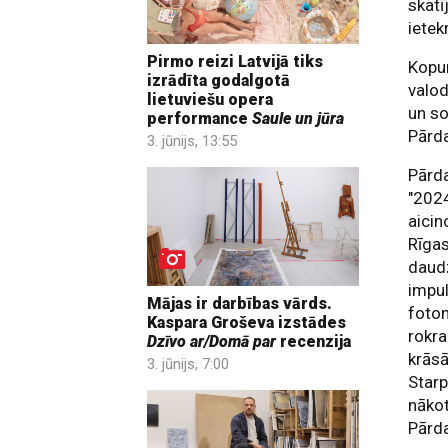
skatī
ietek
Pirmo reizi Latvijā tiks
Kopu
izrādīta godalgotā
valod
lietuviešu opera
un so
performance
Saule un jūra
Pārd
3. jūnijs, 13:55
Pārda
"202
aicin
Rīgas
daudz
impul
Mājas ir darbības vārds.
fotom
Kaspara Groševa izstādes
rokra
Dzīvo ar/Domā par
recenzija
krāsā
3. jūnijs, 7:00
Starp
nākot
Pārda