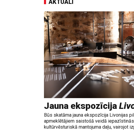
AKTUĀLI
Jauna ekspozīcija
Livo
Būs skatāma jauna ekspozīcija Livonijas pi
apmeklētājiem saistošā veidā iepazīstinās 
kultūrvēsturiskā mantojuma daļu, vairojot izp