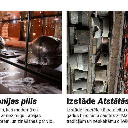
nijas pilis
Izstāde
Atstātā
lis, kas modernā un
Izstāde iecerēta kā pateicība 
ar nozīmīgu Latvijas
gadus bijis cieši saistīts ar M
ratni un zināšanas par vid...
tradīcijām un neskaitāmu cilvē