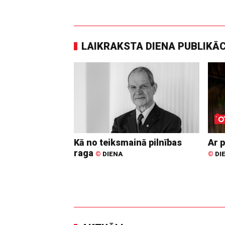
LAIKRAKSTA DIENA PUBLIKĀ
Kā no teiksmainā pilnības
Ar p
raga
©
DIENA
©
DI