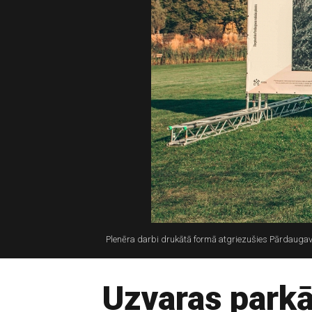
Plenēra darbi drukātā formā atgriezušies Pārdaugava
Uzvaras parkā