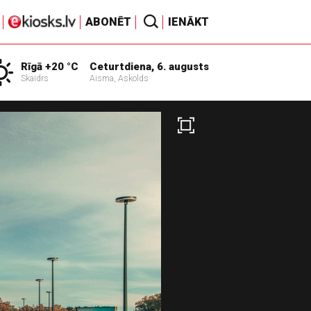
ABONĒT
IENĀKT
Rīgā +20 °C
Ceturtdiena, 6. augusts
Skaidrs
Aisma, Askolds