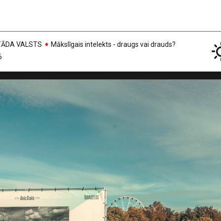
, TĀDA VALSTS
Mākslīgais intelekts - draugs vai drauds?
6