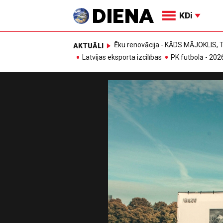
KDi
Ēku renovācija - KĀDS MĀJOKLIS
AKTUĀLI
Latvijas eksporta izcilības
PK futbolā - 202