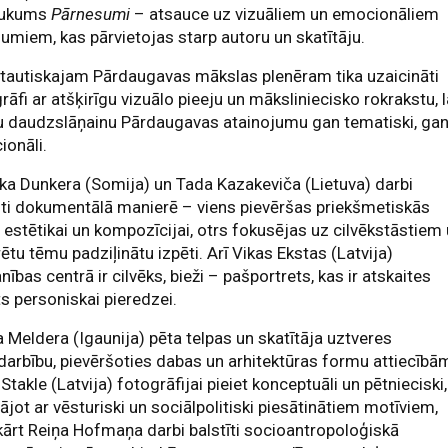
aukums
Pārnesumi
– atsauce uz vizuāliem un emocionāliem
jumiem, kas pārvietojas starp autoru un skatītāju.
tautiskajam Pārdaugavas mākslas plenēram tika uzaicināti
rāfi ar atšķirīgu vizuālo pieeju un māksliniecisko rokrakstu, l
u daudzslāņainu Pārdaugavas atainojumu gan tematiski, ga
onāli.
ka Dunkera (Somija) un Tada Kazakeviča (Lietuva) darbi
ti dokumentālā manierē – viens pievēršas priekšmetiskās
 estētikai un kompozīcijai, otrs fokusējas uz cilvēkstāstiem
ētu tēmu padziļinātu izpēti. Arī Vikas Ekstas (Latvija)
ības centrā ir cilvēks, bieži – pašportrets, kas ir atskaites
s personiskai pieredzei.
a Meldera (Igaunija) pēta telpas un skatītāja uztveres
darbību, pievēršoties dabas un arhitektūras formu attiecībā
 Stakle (Latvija) fotogrāfijai pieiet konceptuāli un pētnieciski,
ājot ar vēsturiski un sociālpolitiski piesātinātiem motīviem,
ārt Reiņa Hofmaņa darbi balstīti socioantropoloģiskā