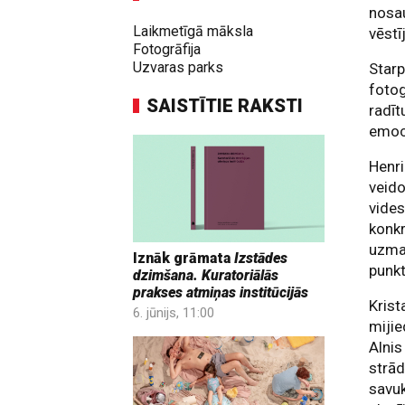
nos
Laikmetīgā māksla
vēstī
Fotogrāfija
Uzvaras parks
Starp
fotog
SAISTĪTIE RAKSTI
radīt
emoci
Henri
veido
vides
konkr
uzman
Iznāk grāmata
Izstādes
punkt
dzimšana. Kuratoriālās
prakses atmiņas institūcijās
Krist
6. jūnijs, 11:00
mijie
Alnis
strād
savuk