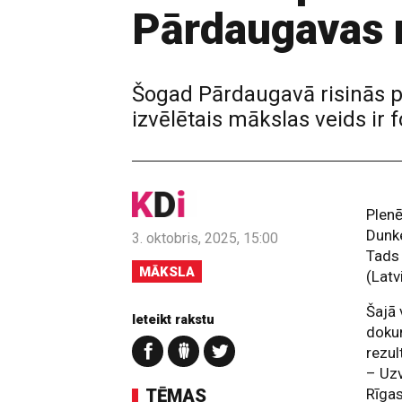
Pārdaugavas 
Šogad Pārdaugavā risinās p
izvēlētais mākslas veids ir f
Plenē
Dunke
3. oktobris, 2025, 15:00
Tads 
MĀKSLA
(Latv
Šajā 
Ieteikt rakstu
dokum
rezul
– Uzv
TĒMAS
Rīgas