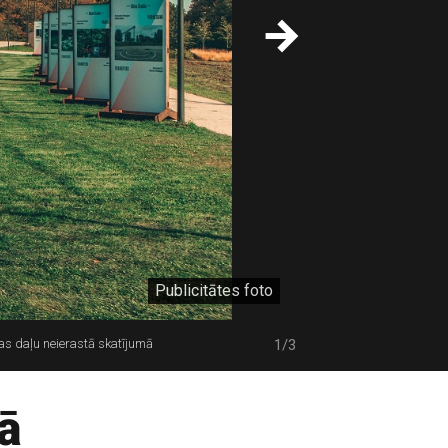
Publicitātes foto
as daļu neierastā skatījumā
1/3
ā