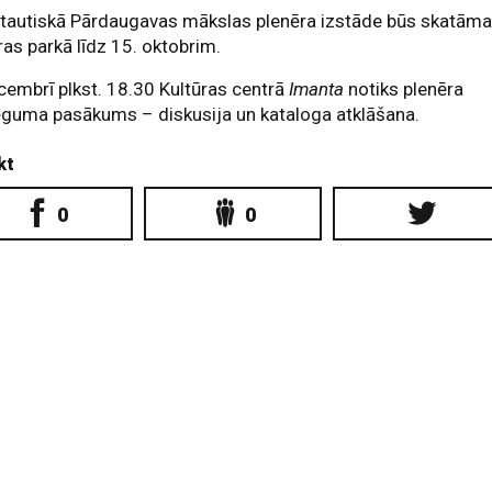
ptautiskā Pārdaugavas mākslas plenēra izstāde būs skatām
as parkā līdz 15. oktobrim.
cembrī plkst. 18.30 Kultūras centrā
Imanta
notiks plenēra
ēguma pasākums – diskusija un kataloga atklāšana.
kt
0
0