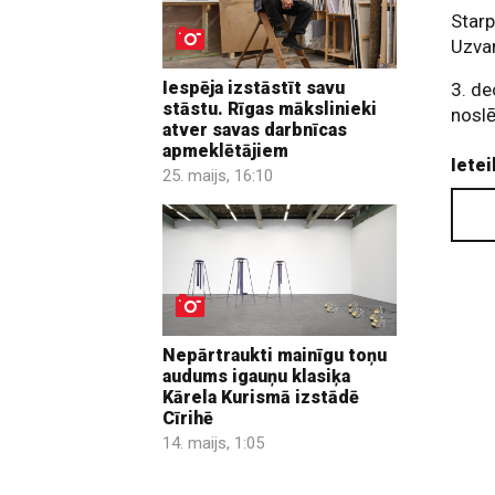
Star
Uzvar
Iespēja izstāstīt savu
3. de
stāstu. Rīgas mākslinieki
nosl
atver savas darbnīcas
apmeklētājiem
Ietei
25. maijs, 16:10
Nepārtraukti mainīgu toņu
audums igauņu klasiķa
Kārela Kurismā izstādē
Cīrihē
14. maijs, 1:05