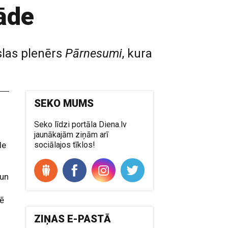
āde
slas plenērs
Pārnesumi
, kura
SEKO MUMS
Seko līdzi portāla Diena.lv
jaunākajām ziņām arī
le
sociālajos tīklos!
 un
dē
ZIŅAS E-PASTĀ