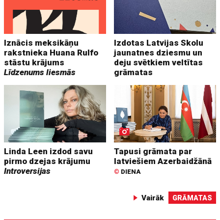
Iznācis meksikāņu
Izdotas Latvijas Skolu
rakstnieka Huana Rulfo
jaunatnes dziesmu un
stāstu krājums
deju svētkiem veltītas
Līdzenums liesmās
grāmatas
Linda Leen izdod savu
Tapusi grāmata par
pirmo dzejas krājumu
latviešiem Azerbaidžānā
Introversijas
©
DIENA
Vairāk
GRĀMATAS