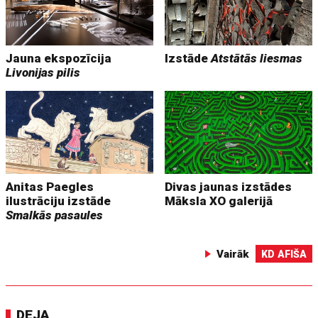
Jauna ekspozīcija
Izstāde
Atstātās liesmas
Livonijas pilis
Anitas Paegles
Divas jaunas izstādes
ilustrāciju izstāde
Māksla XO galerijā
Smalkās pasaules
Vairāk
KD AFIŠA
DEJA