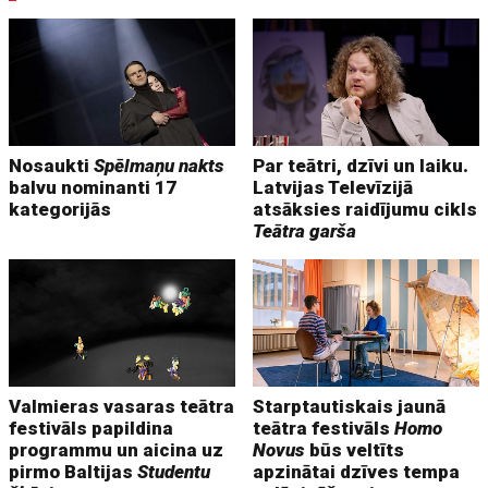
Nosaukti
Spēlmaņu nakts
Par teātri, dzīvi un laiku.
balvu nominanti 17
Latvijas Televīzijā
kategorijās
atsāksies raidījumu cikls
Teātra garša
Valmieras vasaras teātra
Starptautiskais jaunā
festivāls papildina
teātra festivāls
Homo
programmu un aicina uz
Novus
būs veltīts
pirmo Baltijas
Studentu
apzinātai dzīves tempa