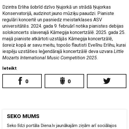
Dzintra Erliha šobrīd dzīvo Ņujorkā un strādā Ņujorkas
Konservatorijā, audzinot jauno mūziķu paaudzi. Pianiste
regulāri koncertē un pasniedz meistarklases ASV
universitātēs. 2024. gada 9. februārī notika pianistes debijas
solokoncerts slavenajā Kārnegija koncertzālē. 2025. gada 25.
maijā pianiste atkārtoti uzstājās Kārnegija koncertzālē,
šoreiz kopā ar savu meitu, topošo flautisti Evelīnu Erlihu, kurai
iespēju uzstāties leģendārajā koncertzālē deva uzvara
Little
Mozarts International Music Competition 2025.
Ieteikt
0
0
SEKO MUMS
Seko līdzi portāla Diena.lv jaunākajām ziņām arī sociālajos