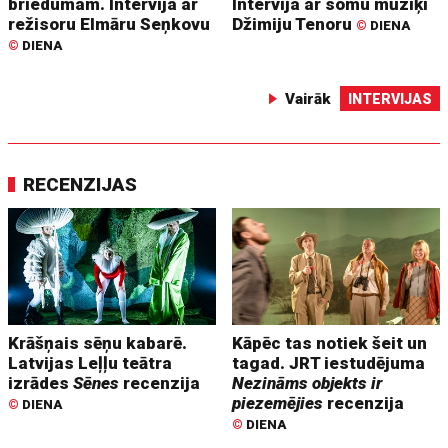
briedumam. Intervija ar
Intervija ar somu mūziķi
režisoru Elmāru Seņkovu
Džimiju Tenoru
©
DIENA
©
DIENA
Vairāk
INTERVIJAS
RECENZIJAS
Krāšņais sēņu kabarē.
Kāpēc tas notiek šeit un
Latvijas Leļļu teātra
tagad. JRT iestudējuma
izrādes
Sēnes
recenzija
Nezināms objekts ir
piezemējies
recenzija
©
DIENA
©
DIENA