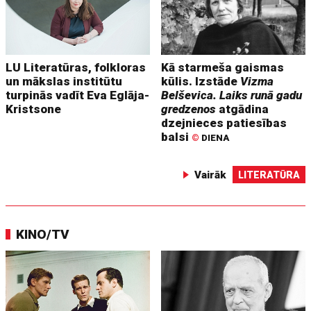
LU Literatūras, folkloras
Kā starmeša gaismas
un mākslas institūtu
kūlis. Izstāde
Vizma
turpinās vadīt Eva Eglāja-
Belševica. Laiks runā gadu
Kristsone
gredzenos
atgādina
dzejnieces patiesības
balsi
©
DIENA
Vairāk
LITERATŪRA
KINO/TV