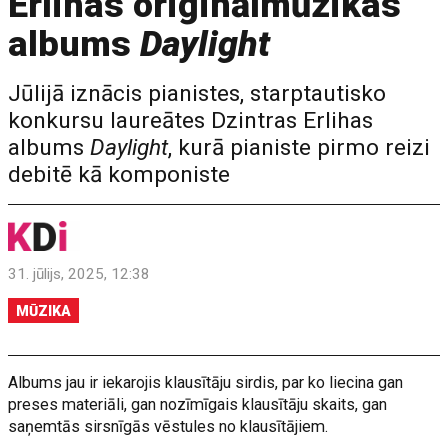
Erlihas oriģinālmūzikas
albums
Daylight
Jūlijā iznācis pianistes, starptautisko
konkursu laureātes Dzintras Erlihas
albums
Daylight
, kurā pianiste pirmo reizi
debitē kā komponiste
31. jūlijs, 2025, 12:38
MŪZIKA
Albums jau ir iekarojis klausītāju sirdis, par ko liecina gan
preses materiāli, gan nozīmīgais klausītāju skaits, gan
saņemtās sirsnīgās vēstules no klausītājiem.