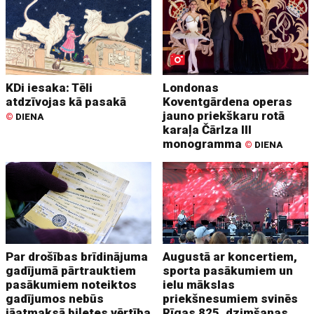
KDi iesaka: Tēli
Londonas
atdzīvojas kā pasakā
Koventgārdena operas
jauno priekškaru rotā
©
DIENA
karaļa Čārlza III
monogramma
©
DIENA
Par drošības brīdinājuma
Augustā ar koncertiem,
gadījumā pārtrauktiem
sporta pasākumiem un
pasākumiem noteiktos
ielu mākslas
gadījumos nebūs
priekšnesumiem svinēs
jāatmaksā biļetes vērtība
Rīgas 825. dzimšanas