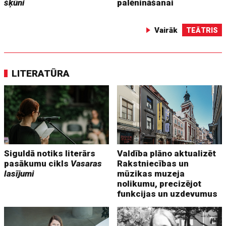
šķūni
palēnināšanai
Vairāk
TEĀTRIS
LITERATŪRA
Siguldā notiks literārs
Valdība plāno aktualizēt
pasākumu cikls
Vasaras
Rakstniecības un
lasījumi
mūzikas muzeja
nolikumu, precizējot
funkcijas un uzdevumus