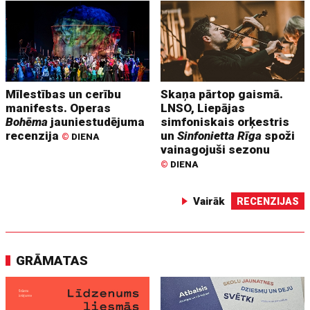
Mīlestības un cerību
Skaņa pārtop gaismā.
manifests. Operas
LNSO, Liepājas
Bohēma
jauniestudējuma
simfoniskais orķestris
recenzija
un
Sinfonietta Rīga
spoži
©
DIENA
vainagojuši sezonu
©
DIENA
Vairāk
RECENZIJAS
GRĀMATAS