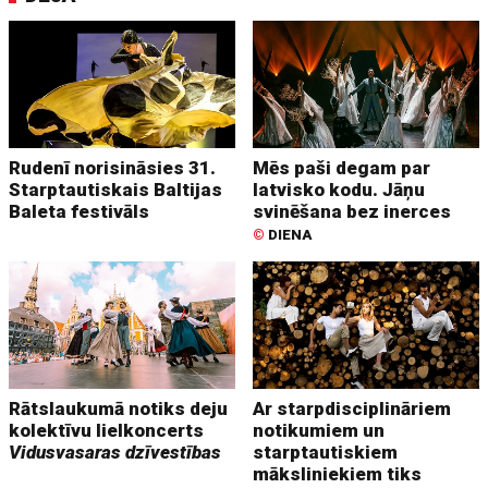
Rudenī norisināsies 31.
Mēs paši degam par
Starptautiskais Baltijas
latvisko kodu. Jāņu
Baleta festivāls
svinēšana bez inerces
©
DIENA
Rātslaukumā notiks deju
Ar starpdisciplināriem
kolektīvu lielkoncerts
notikumiem un
Vidusvasaras dzīvestības
starptautiskiem
māksliniekiem tiks