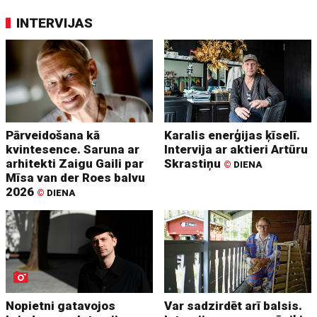
INTERVIJAS
Pārveidošana kā
Karalis enerģijas ķīselī.
kvintesence. Saruna ar
Intervija ar aktieri Artūru
arhitekti Zaigu Gaili par
Skrastiņu
©
DIENA
Mīsa van der Roes balvu
2026
©
DIENA
Nopietni gatavojos
Var sadzirdēt arī balsis.