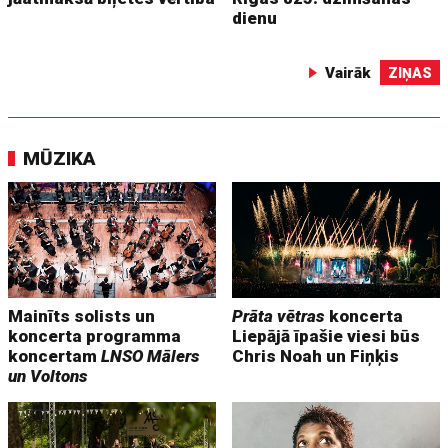
dienu
Vairāk
ZIŅAS
MŪZIKA
Mainīts solists un
Prāta vētras
koncerta
koncerta programma
Liepājā īpašie viesi būs
koncertam
LNSO Mālers
Chris Noah un Fiņķis
un Voltons