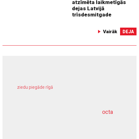
atzīmēta laikmetīgās
dejas Latvijā
trīsdesmitgade
Vairāk
DEJA
ziedu piegāde rīgā
meliorācijas darbi
octa
dziļurbums
kravu apdrošināšana