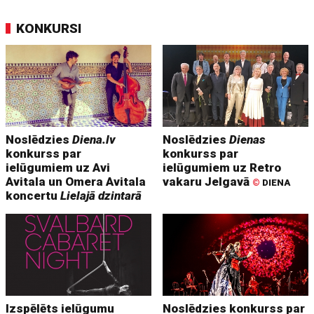
KONKURSI
Noslēdzies
Diena.lv
Noslēdzies
Dienas
konkurss par
konkurss par
ielūgumiem uz Avi
ielūgumiem uz Retro
Avitala un Omera Avitala
vakaru Jelgavā
©
DIENA
koncertu
Lielajā dzintarā
Izspēlēts ielūgumu
Noslēdzies konkurss par