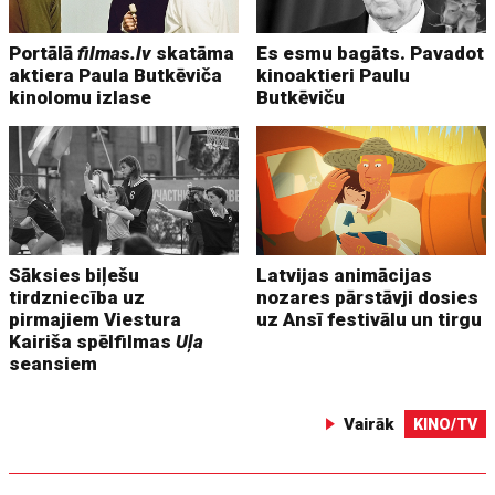
Portālā
filmas.lv
skatāma
Es esmu bagāts. Pavadot
aktiera Paula Butkēviča
kinoaktieri Paulu
kinolomu izlase
Butkēviču
Sāksies biļešu
Latvijas animācijas
tirdzniecība uz
nozares pārstāvji dosies
pirmajiem Viestura
uz Ansī festivālu un tirgu
Kairiša spēlfilmas
Uļa
seansiem
Vairāk
KINO/TV