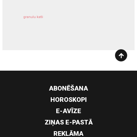
granulu katli
siltumsūknis
ABONĒŠANA
HOROSKOPI
E-AVĪZE
ZIŅAS E-PASTĀ
REKLĀMA