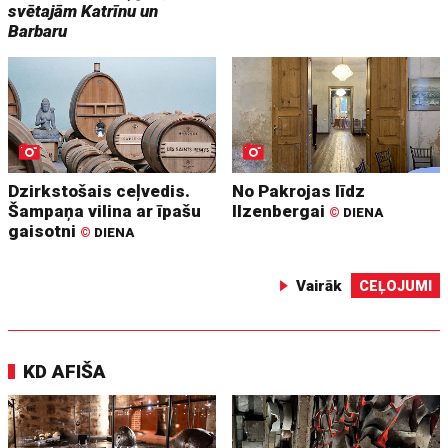
svētajām Katrīnu un
Barbaru
Dzirkstošais ceļvedis.
No Pakrojas līdz
Šampaņa vilina ar īpašu
Ilzenbergai
©
DIENA
gaisotni
©
DIENA
Vairāk
CEĻOJUMI
KD AFIŠA