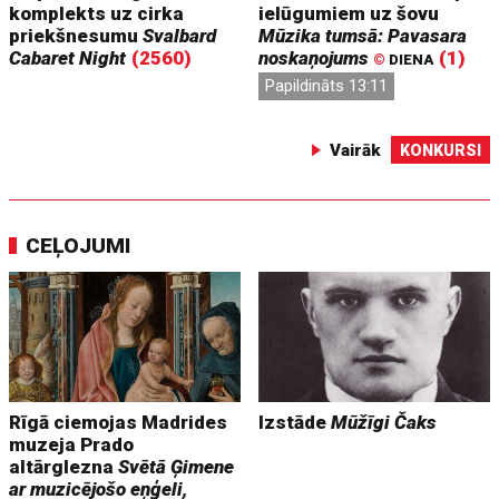
komplekts uz cirka
ielūgumiem uz šovu
priekšnesumu
Svalbard
Mūzika tumsā: Pavasara
Cabaret Night
(2560)
noskaņojums
(1)
©
DIENA
Papildināts 13:11
Vairāk
KONKURSI
CEĻOJUMI
Rīgā ciemojas Madrides
Izstāde
Mūžīgi Čaks
muzeja Prado
altārglezna
Svētā Ģimene
ar muzicējošo eņģeli,