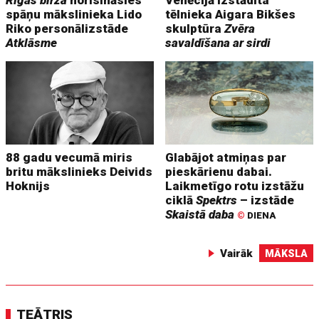
Rīgas biržā
norisināsies
Venēcijā izstādīta
spāņu mākslinieka Lido
tēlnieka Aigara Bikšes
Riko personālizstāde
skulptūra
Zvēra
Atklāsme
savaldīšana ar sirdi
88 gadu vecumā miris
Glabājot atmiņas par
britu mākslinieks Deivids
pieskārienu dabai.
Hoknijs
Laikmetīgo rotu izstāžu
ciklā
Spektrs
– izstāde
Skaistā daba
©
DIENA
Vairāk
MĀKSLA
TEĀTRIS