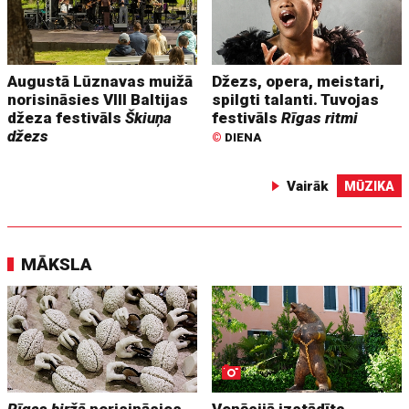
Augustā Lūznavas muižā
Džezs, opera, meistari,
norisināsies VIII Baltijas
spilgti talanti. Tuvojas
džeza festivāls
Škiuņa
festivāls
Rīgas ritmi
džezs
©
DIENA
Vairāk
MŪZIKA
MĀKSLA