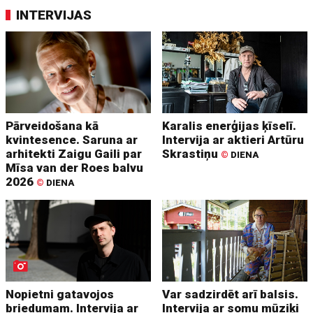
INTERVIJAS
Pārveidošana kā
Karalis enerģijas ķīselī.
kvintesence. Saruna ar
Intervija ar aktieri Artūru
arhitekti Zaigu Gaili par
Skrastiņu
©
DIENA
Mīsa van der Roes balvu
2026
©
DIENA
Nopietni gatavojos
Var sadzirdēt arī balsis.
briedumam. Intervija ar
Intervija ar somu mūziķi