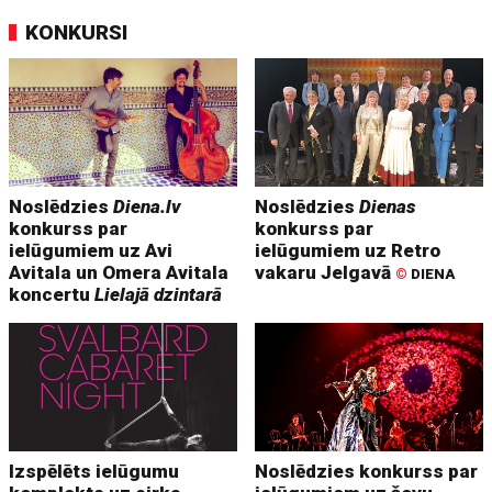
KONKURSI
Noslēdzies
Diena.lv
Noslēdzies
Dienas
konkurss par
konkurss par
ielūgumiem uz Avi
ielūgumiem uz Retro
Avitala un Omera Avitala
vakaru Jelgavā
©
DIENA
koncertu
Lielajā dzintarā
Izspēlēts ielūgumu
Noslēdzies konkurss par