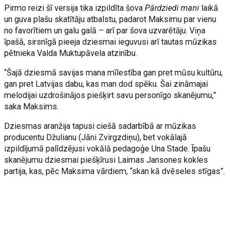
Pirmo reizi šī versija tika izpildīta šova
Pārdziedi mani
laikā
un guva plašu skatītāju atbalstu, padarot Maksimu par vienu
no favorītiem un galu galā – arī par šova uzvarētāju. Viņa
īpašā, sirsnīgā pieeja dziesmai ieguvusi arī tautas mūzikas
pētnieka Valda Muktupāvela atzinību.
“Šajā dziesmā savijas mana mīlestība gan pret mūsu kultūru,
gan pret Latvijas dabu, kas man dod spēku. Šai zināmajai
melodijai uzdrošinājos piešķirt savu personīgo skanējumu,”
saka Maksims.
Dziesmas aranžija tapusi ciešā sadarbībā ar mūzikas
producentu Džulianu (Jāni Zvirgzdiņu), bet vokālajā
izpildījumā palīdzējusi vokālā pedagoģe Una Stade. Īpašu
skanējumu dziesmai piešķīrusi Laimas Jansones kokles
partija, kas, pēc Maksima vārdiem, “skan kā dvēseles stīgas”.