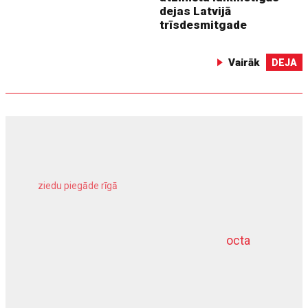
dejas Latvijā
trīsdesmitgade
Vairāk
DEJA
ziedu piegāde rīgā
meliorācijas darbi
octa
dziļurbums
kravu apdrošināšana