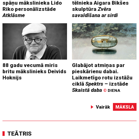
spāņu mākslinieka Lido
tēlnieka Aigara Bikšes
Riko personālizstāde
skulptūra
Zvēra
Atklāsme
savaldīšana ar sirdi
88 gadu vecumā miris
Glabājot atmiņas par
britu mākslinieks Deivids
pieskārienu dabai.
Hoknijs
Laikmetīgo rotu izstāžu
ciklā
Spektrs
– izstāde
Skaistā daba
©
DIENA
Vairāk
MĀKSLA
TEĀTRIS