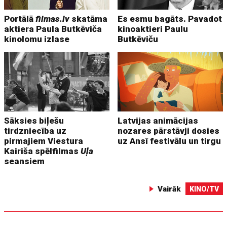
Portālā
filmas.lv
skatāma
Es esmu bagāts. Pavadot
aktiera Paula Butkēviča
kinoaktieri Paulu
kinolomu izlase
Butkēviču
Sāksies biļešu
Latvijas animācijas
tirdzniecība uz
nozares pārstāvji dosies
pirmajiem Viestura
uz Ansī festivālu un tirgu
Kairiša spēlfilmas
Uļa
seansiem
Vairāk
KINO/TV