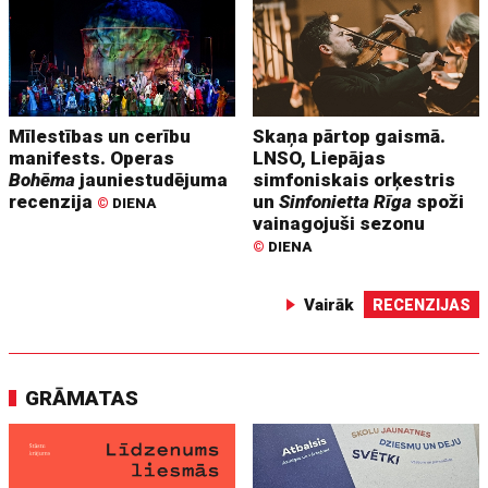
Mīlestības un cerību
Skaņa pārtop gaismā.
manifests. Operas
LNSO, Liepājas
Bohēma
jauniestudējuma
simfoniskais orķestris
recenzija
un
Sinfonietta Rīga
spoži
©
DIENA
vainagojuši sezonu
©
DIENA
Vairāk
RECENZIJAS
GRĀMATAS