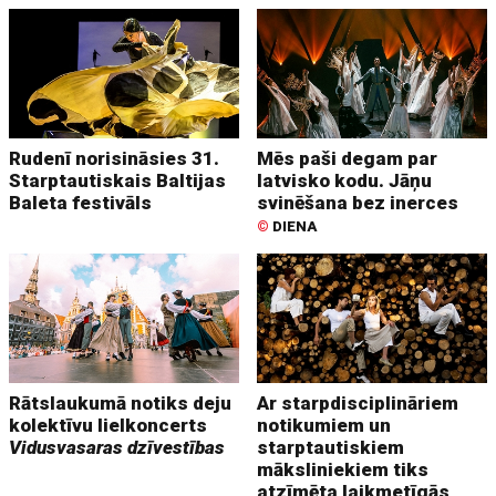
Rudenī norisināsies 31.
Mēs paši degam par
Starptautiskais Baltijas
latvisko kodu. Jāņu
Baleta festivāls
svinēšana bez inerces
©
DIENA
Rātslaukumā notiks deju
Ar starpdisciplināriem
kolektīvu lielkoncerts
notikumiem un
Vidusvasaras dzīvestības
starptautiskiem
māksliniekiem tiks
atzīmēta laikmetīgās