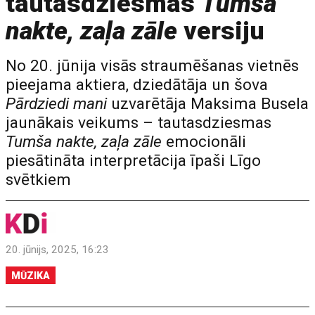
tautasdziesmas
Tumša
nakte, zaļa zāle
versiju
No 20. jūnija visās straumēšanas vietnēs
pieejama aktiera, dziedātāja un šova
Pārdziedi mani
uzvarētāja Maksima Busela
jaunākais veikums – tautasdziesmas
Tumša nakte, zaļa zāle
emocionāli
piesātināta interpretācija īpaši Līgo
svētkiem
20. jūnijs, 2025, 16:23
MŪZIKA