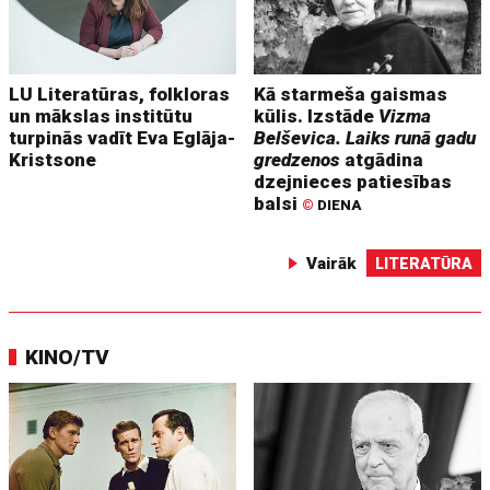
LU Literatūras, folkloras
Kā starmeša gaismas
un mākslas institūtu
kūlis. Izstāde
Vizma
turpinās vadīt Eva Eglāja-
Belševica. Laiks runā gadu
Kristsone
gredzenos
atgādina
dzejnieces patiesības
balsi
©
DIENA
Vairāk
LITERATŪRA
KINO/TV