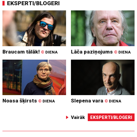
EKSPERTI/BLOGERI
Braucam tālāk!
Lāča paziņojums
©
DIENA
©
DIENA
Noasa šķirsts
Slepena vara
©
DIENA
©
DIENA
Vairāk
EKSPERTI/BLOGERI