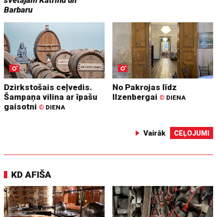
Barbaru
Dzirkstošais ceļvedis.
No Pakrojas līdz
Šampaņa vilina ar īpašu
Ilzenbergai
©
DIENA
gaisotni
©
DIENA
Vairāk
CEĻOJUMI
KD AFIŠA