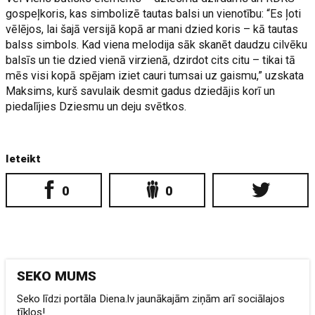
gospeļkoris, kas simbolizē tautas balsi un vienotību: “Es ļoti
vēlējos, lai šajā versijā kopā ar mani dzied koris – kā tautas
balss simbols. Kad viena melodija sāk skanēt daudzu cilvēku
balsīs un tie dzied vienā virzienā, dzirdot cits citu – tikai tā
mēs visi kopā spējam iziet cauri tumsai uz gaismu,” uzskata
Maksims, kurš savulaik desmit gadus dziedājis korī un
piedalījies Dziesmu un deju svētkos.
Ieteikt
0
0
SEKO MUMS
Seko līdzi portāla Diena.lv jaunākajām ziņām arī sociālajos
tīklos!