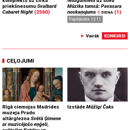
komplekts uz cirka
ielūgumiem uz šovu
priekšnesumu
Svalbard
Mūzika tumsā: Pavasara
Cabaret Night
(2560)
noskaņojums
(1)
©
DIENA
Papildināts 13:11
Vairāk
KONKURSI
CEĻOJUMI
Rīgā ciemojas Madrides
Izstāde
Mūžīgi Čaks
muzeja Prado
altārglezna
Svētā Ģimene
ar muzicējošo eņģeli,
svētajām Katrīnu un