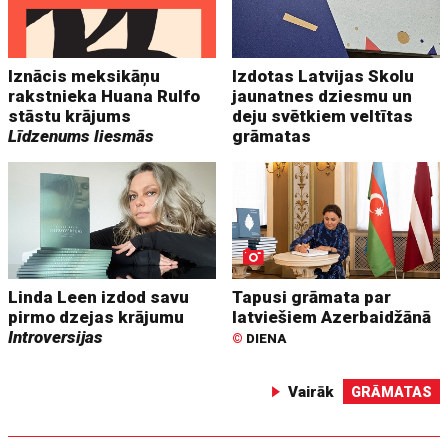
Iznācis meksikāņu
Izdotas Latvijas Skolu
rakstnieka Huana Rulfo
jaunatnes dziesmu un
stāstu krājums
deju svētkiem veltītas
Līdzenums liesmās
grāmatas
Linda Leen izdod savu
Tapusi grāmata par
pirmo dzejas krājumu
latviešiem Azerbaidžānā
Introversijas
©
DIENA
Vairāk
GRĀMATAS