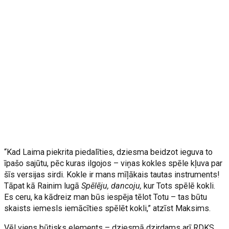
“Kad Laima piekrita piedalīties, dziesma beidzot ieguva to
īpašo sajūtu, pēc kuras ilgojos – viņas kokles spēle kļuva par
šīs versijas sirdi. Kokle ir mans mīļākais tautas instruments!
Tāpat kā Rainim lugā
Spēlēju, dancoju,
kur Tots spēlē kokli.
Es ceru, ka kādreiz man būs iespēja tēlot Totu – tas būtu
skaists iemesls iemācīties spēlēt kokli,” atzīst Maksims.
Vēl viens būtisks elements – dziesmā dzirdams arī RDKS