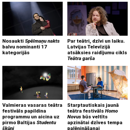
Nosaukti
Spēlmaņu nakts
Par teātri, dzīvi un laiku.
balvu nominanti 17
Latvijas Televīzijā
kategorijās
atsāksies raidījumu cikls
Teātra garša
Valmieras vasaras teātra
Starptautiskais jaunā
festivāls papildina
teātra festivāls
Homo
programmu un aicina uz
Novus
būs veltīts
pirmo Baltijas
Studentu
apzinātai dzīves tempa
šķūni
palēnināšanai