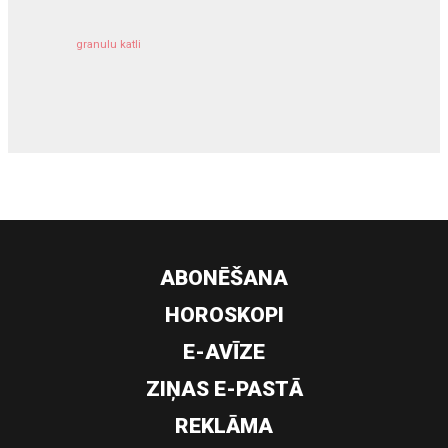
granulu katli
siltumsūknis
ABONĒŠANA
HOROSKOPI
E-AVĪZE
ZIŅAS E-PASTĀ
REKLĀMA