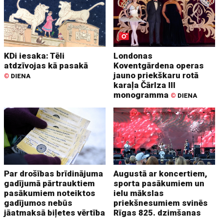
KDi iesaka: Tēli
Londonas
atdzīvojas kā pasakā
Koventgārdena operas
jauno priekškaru rotā
©
DIENA
karaļa Čārlza III
monogramma
©
DIENA
Par drošības brīdinājuma
Augustā ar koncertiem,
gadījumā pārtrauktiem
sporta pasākumiem un
pasākumiem noteiktos
ielu mākslas
gadījumos nebūs
priekšnesumiem svinēs
jāatmaksā biļetes vērtība
Rīgas 825. dzimšanas