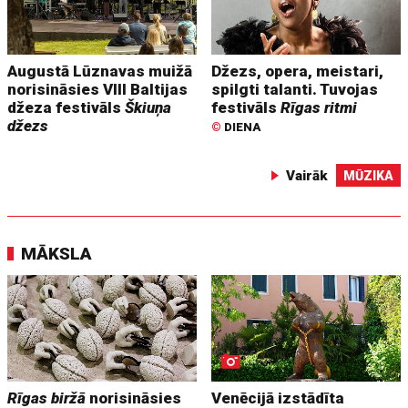
Augustā Lūznavas muižā
Džezs, opera, meistari,
norisināsies VIII Baltijas
spilgti talanti. Tuvojas
džeza festivāls
Škiuņa
festivāls
Rīgas ritmi
džezs
©
DIENA
Vairāk
MŪZIKA
MĀKSLA
Rīgas biržā
norisināsies
Venēcijā izstādīta