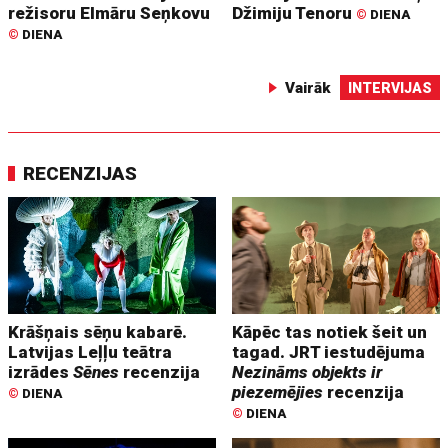
režisoru Elmāru Seņkovu
Džimiju Tenoru
©
DIENA
©
DIENA
Vairāk
INTERVIJAS
RECENZIJAS
Krāšņais sēņu kabarē.
Kāpēc tas notiek šeit un
Latvijas Leļļu teātra
tagad. JRT iestudējuma
izrādes
Sēnes
recenzija
Nezināms objekts ir
piezemējies
recenzija
©
DIENA
©
DIENA