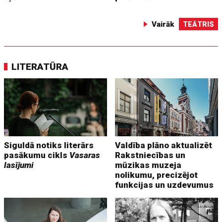
Vairāk
TEĀTRIS
LITERATŪRA
Siguldā notiks literārs
Valdība plāno aktualizēt
pasākumu cikls
Vasaras
Rakstniecības un
lasījumi
mūzikas muzeja
nolikumu, precizējot
funkcijas un uzdevumus