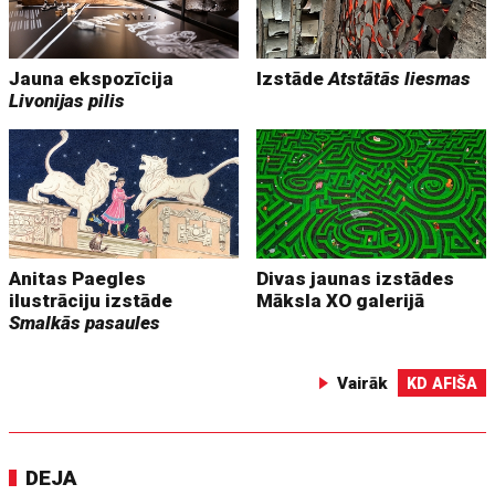
Jauna ekspozīcija
Izstāde
Atstātās liesmas
Livonijas pilis
Anitas Paegles
Divas jaunas izstādes
ilustrāciju izstāde
Māksla XO galerijā
Smalkās pasaules
Vairāk
KD AFIŠA
DEJA