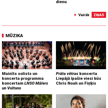
dienu
Vairāk
ZIŅAS
MŪZIKA
Mainīts solists un
Prāta vētras
koncerta
koncerta programma
Liepājā īpašie viesi būs
koncertam
LNSO Mālers
Chris Noah un Fiņķis
un Voltons