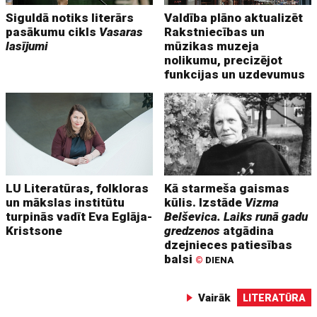
Siguldā notiks literārs
Valdība plāno aktualizēt
pasākumu cikls
Vasaras
Rakstniecības un
lasījumi
mūzikas muzeja
nolikumu, precizējot
funkcijas un uzdevumus
LU Literatūras, folkloras
Kā starmeša gaismas
un mākslas institūtu
kūlis. Izstāde
Vizma
turpinās vadīt Eva Eglāja-
Belševica. Laiks runā gadu
Kristsone
gredzenos
atgādina
dzejnieces patiesības
balsi
©
DIENA
Vairāk
LITERATŪRA