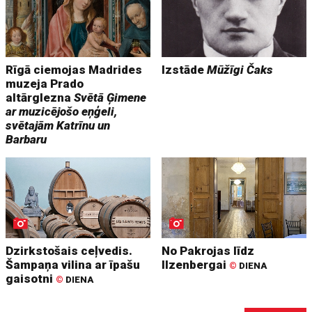
Rīgā ciemojas Madrides
Izstāde
Mūžīgi Čaks
muzeja Prado
altārglezna
Svētā Ģimene
ar muzicējošo eņģeli,
svētajām Katrīnu un
Barbaru
Dzirkstošais ceļvedis.
No Pakrojas līdz
Šampaņa vilina ar īpašu
Ilzenbergai
©
DIENA
gaisotni
©
DIENA