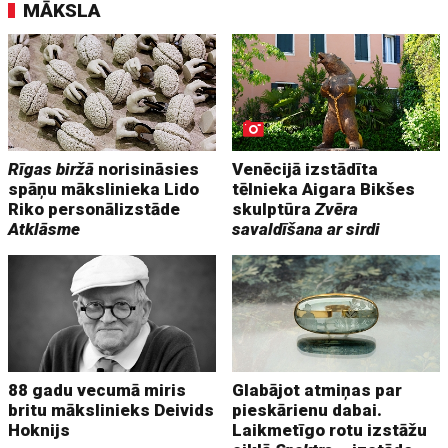
MĀKSLA
Rīgas biržā
norisināsies
Venēcijā izstādīta
spāņu mākslinieka Lido
tēlnieka Aigara Bikšes
Riko personālizstāde
skulptūra
Zvēra
Atklāsme
savaldīšana ar sirdi
88 gadu vecumā miris
Glabājot atmiņas par
britu mākslinieks Deivids
pieskārienu dabai.
Hoknijs
Laikmetīgo rotu izstāžu