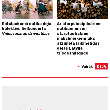
Rātslaukumā notiks deju
Ar starpdisciplināriem
kolektīvu lielkoncerts
notikumiem un
Vidusvasaras dzīvestības
starptautiskiem
māksliniekiem tiks
atzīmēta laikmetīgās
dejas Latvijā
trīsdesmitgade
Vairāk
DEJA