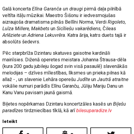
Galā koncerta
Elīna Garanča un draugi
pirmā daļa pilnībā
veltīta itāļu mūzikai. Maestro Šišonu ir iedvesmojušas
aizraujoša dramatisma pilnās Bellīni
Norma,
Verdi
Rigoleto,
Luīza Millere, Makbets
un
Sicīliešu vakarēdiens,
Čileas
Arlēziete
un
Adriena Lekuvrēra
. Katra ārija, katrs duets tajā ir
absolūts šedevrs.
Pēc starpbrīža Dzintaru skatuves gaisotne kardināli
mainīsies. Diženā operetes meistara Johanna Štrausa-dēla
(kura 200 gadu jubileju šogad svin visā pasaulē) slavenākās
melodijas – dzīves mīlestības, līksmes un prieka pilnas kā
allaž - , un slavenie Lehāra operešu
Judīte
un
Jautrā atraitne
vokālie numuri parādīs Elīnu Garanču, Jūliju Mariju Danu un
Kanu Vanu pavisam jaunā gaismā.
Biļetes nopērkamas Dzintaru koncertzāles kasēs un
Biļešu
paradīzes
tirdzniecības tīklā, kā arī
bilesuparadize.lv
Ieteikt