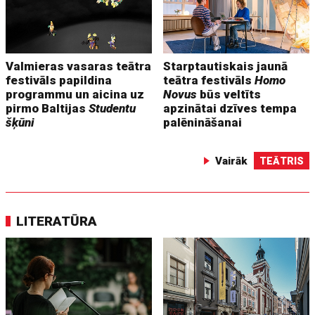
Valmieras vasaras teātra
Starptautiskais jaunā
festivāls papildina
teātra festivāls
Homo
programmu un aicina uz
Novus
būs veltīts
pirmo Baltijas
Studentu
apzinātai dzīves tempa
šķūni
palēnināšanai
Vairāk
TEĀTRIS
LITERATŪRA