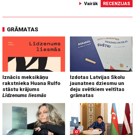
Vairāk
RECENZIJAS
GRĀMATAS
Iznācis meksikāņu
Izdotas Latvijas Skolu
rakstnieka Huana Rulfo
jaunatnes dziesmu un
stāstu krājums
deju svētkiem veltītas
Līdzenums liesmās
grāmatas