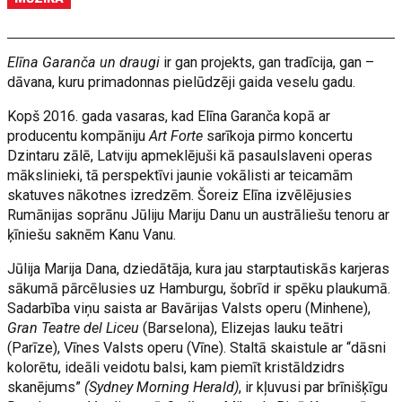
Elīna Garanča un draugi
ir gan projekts, gan tradīcija, gan –
dāvana, kuru primadonnas pielūdzēji gaida veselu gadu.
Kopš 2016. gada vasaras, kad Elīna Garanča kopā ar
producentu kompāniju
Art Forte
sarīkoja pirmo koncertu
Dzintaru zālē, Latviju apmeklējuši kā pasaulslaveni operas
mākslinieki, tā perspektīvi jaunie vokālisti ar teicamām
skatuves nākotnes izredzēm. Šoreiz Elīna izvēlējusies
Rumānijas soprānu Jūliju Mariju Danu un austrāliešu tenoru ar
ķīniešu saknēm Kanu Vanu.
Jūlija Marija Dana, dziedātāja, kura jau starptautiskās karjeras
sākumā pārcēlusies uz Hamburgu, šobrīd ir spēku plaukumā.
Sadarbība viņu saista ar Bavārijas Valsts operu (Minhene),
Gran Teatre del Liceu
(Barselona), Elizejas lauku teātri
(Parīze), Vīnes Valsts operu (Vīne). Staltā skaistule ar “dāsni
kolorētu, ideāli veidotu balsi, kam piemīt kristāldzidrs
skanējums”
(Sydney Morning Herald)
, ir kļuvusi par brīnišķīgu