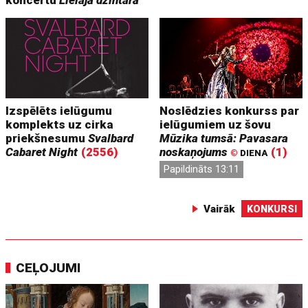
Izspēlēts ielūgumu
Noslēdzies konkurss par
komplekts uz cirka
ielūgumiem uz šovu
priekšnesumu
Svalbard
Mūzika tumsā: Pavasara
Cabaret Night
(2556)
noskaņojums
(1)
©
DIENA
Papildināts 13:11
Vairāk
KONKURSI
CEĻOJUMI