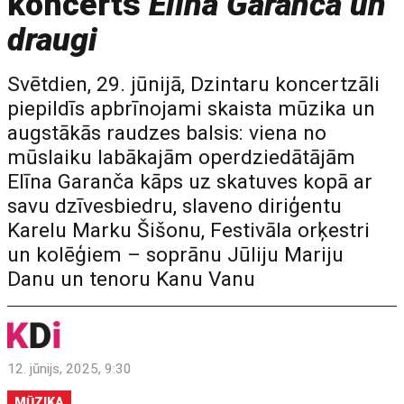
koncerts
Elīna Garanča un
draugi
Svētdien, 29. jūnijā, Dzintaru koncertzāli
piepildīs apbrīnojami skaista mūzika un
augstākās raudzes balsis: viena no
mūslaiku labākajām operdziedātājām
Elīna Garanča kāps uz skatuves kopā ar
savu dzīvesbiedru, slaveno diriģentu
Karelu Marku Šišonu, Festivāla orķestri
un kolēģiem – soprānu Jūliju Mariju
Danu un tenoru Kanu Vanu
12. jūnijs, 2025, 9:30
MŪZIKA