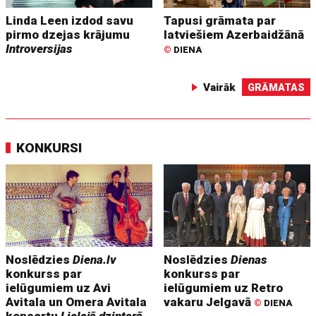
Linda Leen izdod savu
Tapusi grāmata par
pirmo dzejas krājumu
latviešiem Azerbaidžānā
Introversijas
©
DIENA
Vairāk
GRĀMATAS
KONKURSI
Noslēdzies
Diena.lv
Noslēdzies
Dienas
konkurss par
konkurss par
ielūgumiem uz Avi
ielūgumiem uz Retro
Avitala un Omera Avitala
vakaru Jelgavā
©
DIENA
koncertu
Lielajā dzintarā