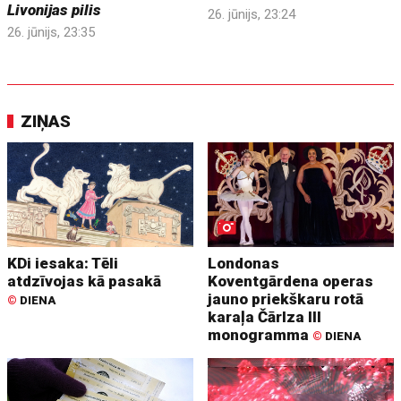
Livonijas pilis
26. jūnijs, 23:24
26. jūnijs, 23:35
ZIŅAS
KDi iesaka: Tēli
Londonas
atdzīvojas kā pasakā
Koventgārdena operas
jauno priekškaru rotā
©
DIENA
karaļa Čārlza III
monogramma
©
DIENA