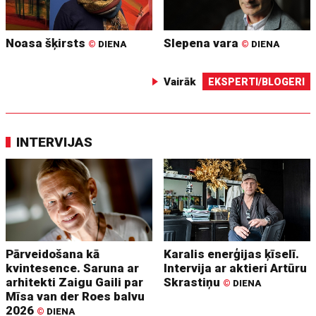
Noasa šķirsts
Slepena vara
©
DIENA
©
DIENA
Vairāk
EKSPERTI/BLOGERI
INTERVIJAS
Pārveidošana kā
Karalis enerģijas ķīselī.
kvintesence. Saruna ar
Intervija ar aktieri Artūru
arhitekti Zaigu Gaili par
Skrastiņu
©
DIENA
Mīsa van der Roes balvu
2026
©
DIENA