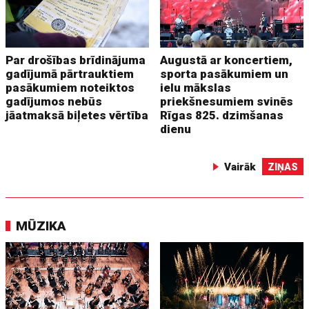
Par drošības brīdinājuma
Augustā ar koncertiem,
gadījumā pārtrauktiem
sporta pasākumiem un
pasākumiem noteiktos
ielu mākslas
gadījumos nebūs
priekšnesumiem svinēs
jāatmaksā biļetes vērtība
Rīgas 825. dzimšanas
dienu
Vairāk
ZIŅAS
MŪZIKA