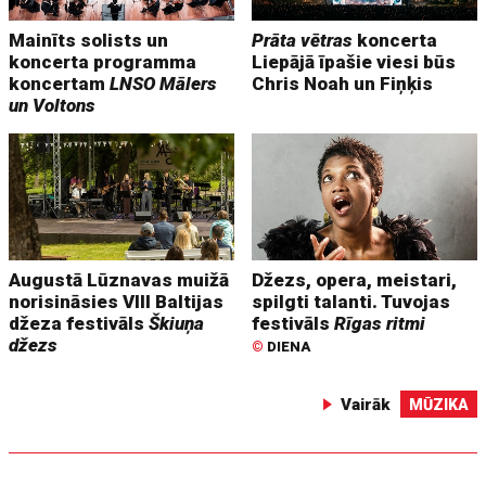
Mainīts solists un
Prāta vētras
koncerta
koncerta programma
Liepājā īpašie viesi būs
koncertam
LNSO Mālers
Chris Noah un Fiņķis
un Voltons
Augustā Lūznavas muižā
Džezs, opera, meistari,
norisināsies VIII Baltijas
spilgti talanti. Tuvojas
džeza festivāls
Škiuņa
festivāls
Rīgas ritmi
džezs
©
DIENA
Vairāk
MŪZIKA