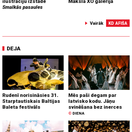
ilustrāciju izstāde
Māksla XO galerijā
Smalkās pasaules
Vairāk
KD AFIŠA
DEJA
Rudenī norisināsies 31.
Mēs paši degam par
Starptautiskais Baltijas
latvisko kodu. Jāņu
Baleta festivāls
svinēšana bez inerces
©
DIENA