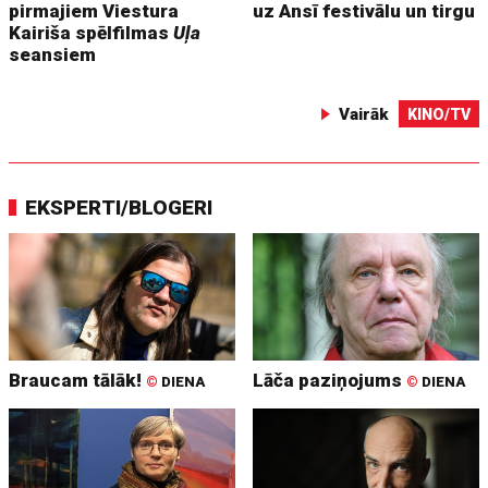
pirmajiem Viestura
uz Ansī festivālu un tirgu
Kairiša spēlfilmas
Uļa
seansiem
Vairāk
KINO/TV
EKSPERTI/BLOGERI
Braucam tālāk!
Lāča paziņojums
©
DIENA
©
DIENA