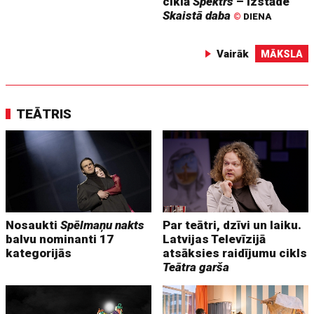
ciklā
Spektrs
– izstāde
Skaistā daba
©
DIENA
Vairāk
MĀKSLA
TEĀTRIS
Nosaukti
Spēlmaņu nakts
Par teātri, dzīvi un laiku.
balvu nominanti 17
Latvijas Televīzijā
kategorijās
atsāksies raidījumu cikls
Teātra garša