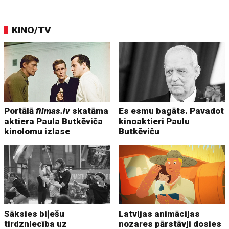
KINO/TV
Portālā
filmas.lv
skatāma
Es esmu bagāts. Pavadot
aktiera Paula Butkēviča
kinoaktieri Paulu
kinolomu izlase
Butkēviču
Sāksies biļešu
Latvijas animācijas
tirdzniecība uz
nozares pārstāvji dosies