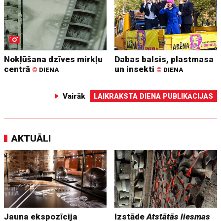
Nokļūšana dzīves mirkļu
Dabas balsis, plastmasa
centrā
un insekti
©
DIENA
©
DIENA
Vairāk
LAIKRAKSTA DIENA PUBLIKĀCIJAS
AKTUĀLI
Jauna ekspozīcija
Izstāde
Atstātās liesmas