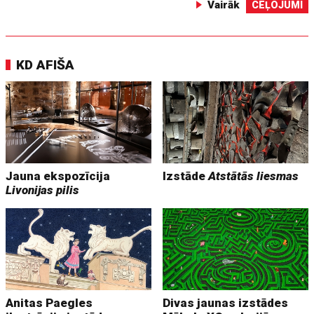
Vairāk
CEĻOJUMI
KD AFIŠA
Jauna ekspozīcija
Izstāde
Atstātās liesmas
Livonijas pilis
Anitas Paegles
Divas jaunas izstādes