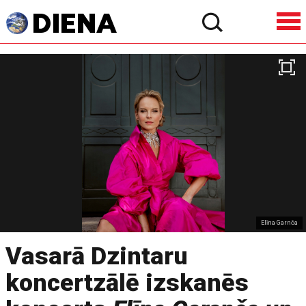
Elīna Garnča
Vasarā Dzintaru
koncertzālē izskanēs