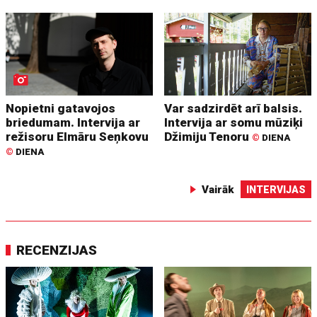
Nopietni gatavojos
Var sadzirdēt arī balsis.
briedumam. Intervija ar
Intervija ar somu mūziķi
režisoru Elmāru Seņkovu
Džimiju Tenoru
©
DIENA
©
DIENA
Vairāk
INTERVIJAS
RECENZIJAS