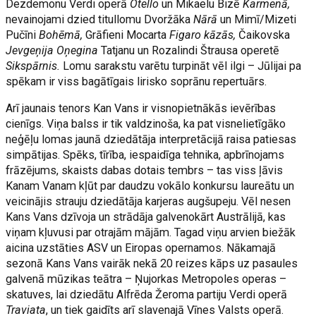
Dezdemonu Verdi operā
Otello
un Mikaelu Bizē
Karmenā,
nevainojami dzied titullomu Dvoržāka
Nārā
un Mimī/Mizeti
Pučīni
Bohēmā,
Grāfieni Mocarta
Figaro kāzās,
Čaikovska
Jevgeņija Oņegina
Tatjanu un Rozalindi Štrausa operetē
Sikspārnis.
Lomu sarakstu varētu turpināt vēl ilgi – Jūlijai pa
spēkam ir viss bagātīgais lirisko soprānu repertuārs.
Arī jaunais tenors Kan Vans ir visnopietnākās ievērības
cienīgs. Viņa balss ir tik valdzinoša, ka pat visnelietīgāko
neģēļu lomas jaunā dziedātāja interpretācijā raisa patiesas
simpātijas. Spēks, tīrība, iespaidīga tehnika, apbrīnojams
frāzējums, skaists dabas dotais tembrs – tas viss ļāvis
Kanam Vanam kļūt par daudzu vokālo konkursu laureātu un
veicinājis strauju dziedātāja karjeras augšupeju. Vēl nesen
Kans Vans dzīvoja un strādāja galvenokārt Austrālijā, kas
viņam kļuvusi par otrajām mājām. Tagad viņu arvien biežāk
aicina uzstāties ASV un Eiropas opernamos. Nākamajā
sezonā Kans Vans vairāk nekā 20 reizes kāps uz pasaules
galvenā mūzikas teātra – Ņujorkas Metropoles operas –
skatuves, lai dziedātu Alfrēda Žeroma partiju Verdi operā
Traviata
, un tiek gaidīts arī slavenajā Vīnes Valsts operā.