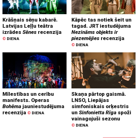
Krāšņais sēņu kabarē.
Kāpēc tas notiek šeit un
Latvijas Leļļu teātra
tagad. JRT iestudējuma
izrādes
Sēnes
recenzija
Nezināms objekts ir
piezemējies
recenzija
©
DIENA
©
DIENA
Mīlestības un cerību
Skaņa pārtop gaismā.
manifests. Operas
LNSO, Liepājas
Bohēma
jauniestudējuma
simfoniskais orķestris
recenzija
un
Sinfonietta Rīga
spoži
©
DIENA
vainagojuši sezonu
©
DIENA