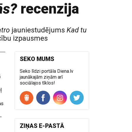
ās?
recenzija
atro
jauniestudējums
Kad tu
ecību izpausmes
SEKO MUMS
Seko līdzi portāla Diena.lv
ā
jaunākajām ziņām arī
sociālajos tīklos!
ļ
as
–
ZIŅAS E-PASTĀ