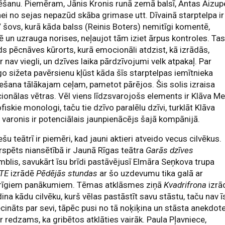
ēšanu. Piemēram, Jānis Kronis runā zemā balsī, Antas Aizup
ei no sejas nepazūd skāba grimase utt. Dīvainā starptelpa ir
 šovs, kurā kāda balss (Reinis Boters) nemitīgi komentē,
ē un uzrauga norises, neļaujot tām iziet ārpus kontroles. Tas 
s pēcnāves kūrorts, kurā emocionāli atdzist, kā izrādās,
 nav viegli, un dzīves laika pārdzīvojumi velk atpakaļ. Par
go sižeta pavērsienu kļūst kāda šīs starptelpas iemītnieka
ešana tālākajam ceļam, pametot pārējos. Šis solis izraisa
onālas vētras. Vēl viens līdzsvarojošs elements ir Klāva Me
ofiskie monologi, taču tie dzīvo paralēlu dzīvi, turklāt Klāva
 varonis ir potenciālais jaunpienācējs šajā kompānijā.
ešu teātrī ir piemēri, kad jauni aktieri atveido vecus cilvēkus.
spēts niansētībā ir Jaunā Rīgas teātra
Garās dzīves
blis, savukārt īsu brīdi pastāvējusī Elmāra Seņkova trupa
TE
izrādē
Pēdējās stundas
ar šo uzdevumu tika galā ar
irīgiem panākumiem. Tēmas atklāsmes ziņā
Kvadrifrona
izrā
ina kādu cilvēku, kurš vēlas pastāstīt savu stāstu, taču nav ī
ecināts par sevi, tāpēc pusi no tā noķiķina un stāsta anekdote
ir redzams, ka gribētos atklāties vairāk. Paula Pļavniece,