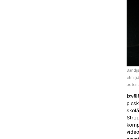
Sandij
atmiņā
potenc
Izvēl
piesk
skolā
Strod
komp
vide