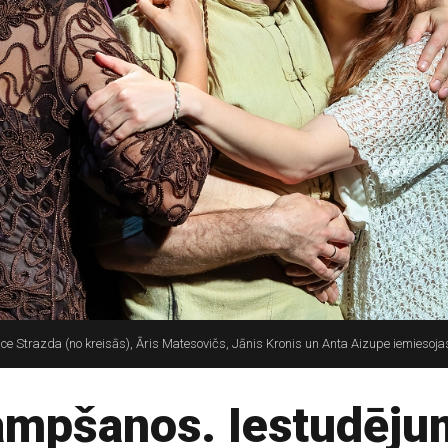
nce Strazda (no kreisās), Āris Matesovičs, Jānis Kronis un Anta Aizupe iemiesoj
kampšanos. Iestudēj