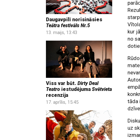
parād
Rezul
starp
Daugavpilī norisināsies
Vītol
Teātra festivāls Nr.5
kur j
13. maijs, 13:43
no sa
dotie
Rūdo
mater
nevar
Autor
Viss var būt.
Dirty Deal
empāt
Teatro
iestudējuma
Svētvieta
konkr
recenzija
tāda 
17. aprīlis, 15:45
dzīve
Disku
uz sk
izma