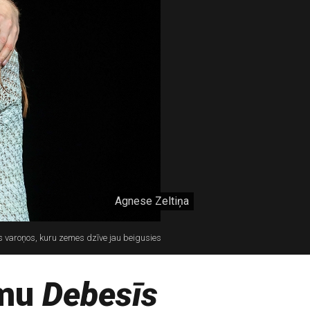
Agnese Zeltiņa
as varoņos, kuru zemes dzīve jau beigusies
umu
Debesīs