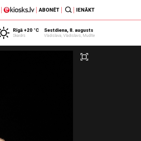
ABONĒT
IENĀKT
Rīgā +20 °C
Sestdiena, 8. augusts
Skaidrs
Vladislava, Vladislavs, Mudīte