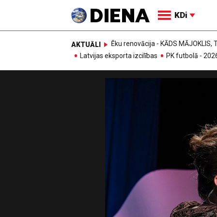
KDi
Ēku renovācija - KĀDS MĀJOKLIS
AKTUĀLI
Latvijas eksporta izcilības
PK futbolā - 202