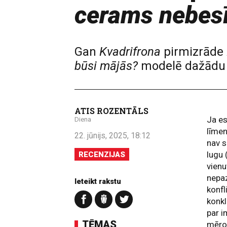
cerams nebes
Gan
Kvadrifrona
pirmizrāde
būsi mājās?
modelē dažādu c
ATIS ROZENTĀLS
Ja es
Diena
līmen
22. jūnijs, 2025, 18:12
nav s
lugu 
RECENZIJAS
vienu
nepaz
Ieteikt rakstu
konfl
konkl
par i
TĒMAS
mērot