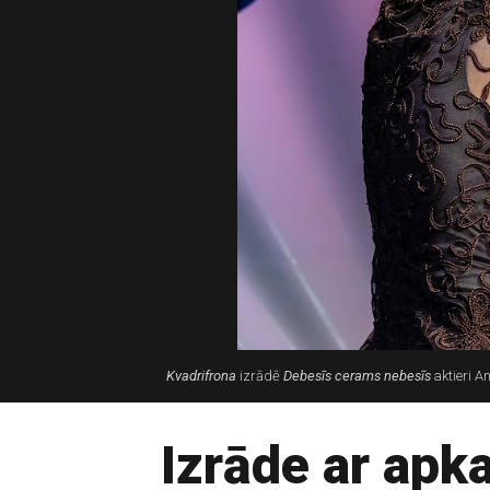
Kvadrifrona
izrādē
Debesīs cerams nebesīs
aktieri A
Izrāde ar ap