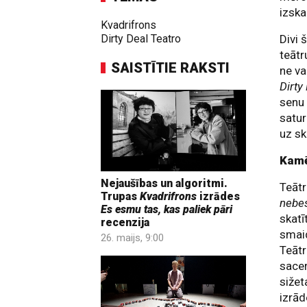
izska
Kvadrifrons
Dirty Deal Teatro
Divi 
teāt
SAISTĪTIE RAKSTI
ne va
Dirty
senu 
satur
uz sk
Kamē
Nejaušības un algoritmi.
Teātr
Trupas
Kvadrifrons
izrādes
nebe
Es esmu tas, kas paliek pāri
skatī
recenzija
smaid
26. maijs, 9:00
Teātr
sacer
sižet
izrād