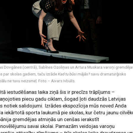
as Dovgānes (centrā), Sabīnes Ozoliņas un Artura Muskara varoņi gremdēja
s par skolas gadiem, taču izrāde
Kad tu būsi mājās?
savu dramaturģisko
iālu ne tuvu neizsmeļ. Foto – Aivars Ivbulis
ētā iestudēšanas laika ziņā šis ir precīzs trāpījums –
aņojoties piecu gadu ciklam, šogad ļoti daudzās Latvijas
s notiek salidojumi. Izrādes ekspozīcija mūs noved Anda
a iekārtotā sporta laukumā pie skolas, kur četru jaunu cilvēk
ānija gremdējas atmiņās un cenšas ierakstīt
onovēlējumu savai skolai. Pamazām veidojas varoņu