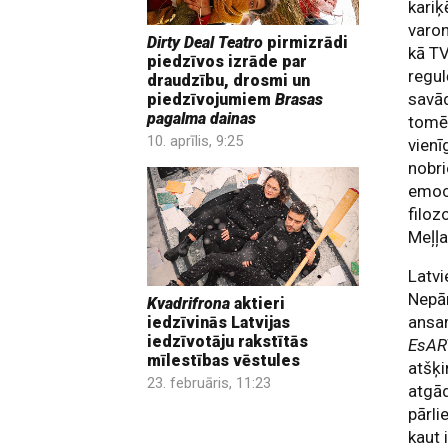
kariķ
varon
Dirty Deal Teatro
pirmizrādi
kā TV
piedzīvos izrāde par
regul
draudzību, drosmi un
savād
piedzīvojumiem
Brasas
pagalma dainas
tomēr
10. aprīlis, 9:25
vienī
nobri
emoci
filoz
Meļļa
Latvi
Nepār
Kvadrifrona
aktieri
ansam
iedzīvinās Latvijas
iedzīvotāju rakstītās
EsAR
mīlestības vēstules
atšķ
23. februāris, 11:23
atgād
pārli
kaut 