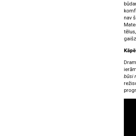
būdam
komfo
nav š
Mates
tēlus,
gaišz
Kāpē
Drama
ierām
būsi
režis
pro