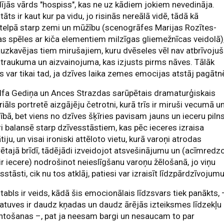
ījās vārds "hospiss", kas ne uz kādiem jokiem nevedināja.
tāts ir kaut kur pa vidu, jo risinās nereālā vidē, tādā kā
telpā starp zemi un mūžību (scenogrāfes Marijas Rozītes-
as spēles ar kiča elementiem milzīgas gliemežnīcas veidolā)
āuzkavējas tiem mirušajiem, kuru dvēseles vēl nav atbrīvoju
traukuma un aizvainojuma, kas izjusts pirms nāves. Tālāk
s var tikai tad, ja dzīves laika zemes emocijas atstāj pagātn
lfa Gediņa un Ances Strazdas sarūpētais dramaturģiskais
iāls portretē aizgājēju četrotni, kurā trīs ir miruši vecumā u
ībā, bet viens no dzīves šķīries pavisam jauns un ieceru pilns
i balansē starp dzīvesstāstiem, kas pēc ieceres izraisa
iju, un visai ironiski attēloto vietu, kurā varoņi atrodas
ētajā brīdī, tādējādi izveidojot atsvešinājumu un (acīmredz
ir iecere) nodrošinot neieslīgšanu varoņu žēlošanā, jo viņu
sstāsti, cik nu tos atklāj, patiesi var izraisīt līdzpārdzīvojumu
tabls ir veids, kādā šis emocionālais līdzsvars tiek panākts, 
atuves ir daudz kņadas un daudz ārējās izteiksmes līdzekļu
ntošanas –, pat ja neesam bargi un nesaucam to par