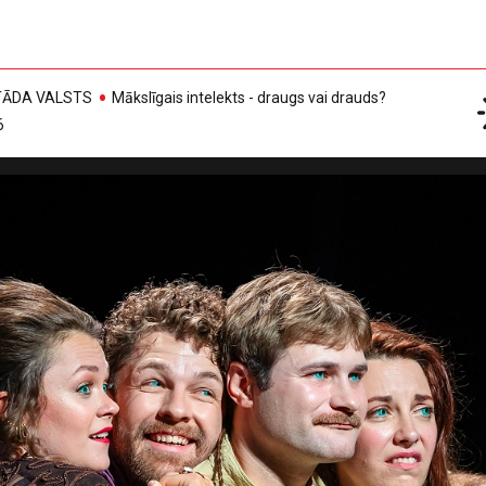
, TĀDA VALSTS
Mākslīgais intelekts - draugs vai drauds?
6