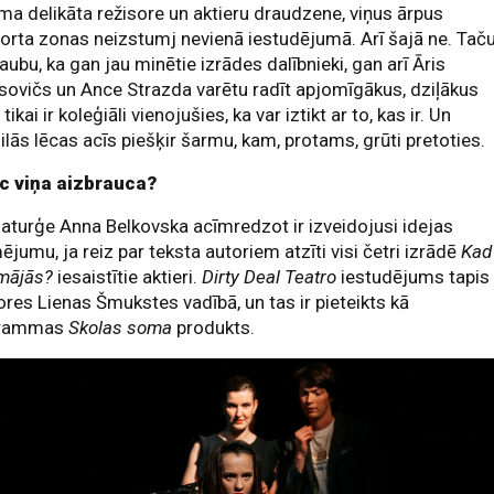
a delikāta režisore un aktieru draudzene, viņus ārpus
rta zonas neizstumj nevienā iestudējumā. Arī šajā ne. Tač
aubu, ka gan jau minētie izrādes dalībnieki, gan arī Āris
ovičs un Ance Strazda varētu radīt apjomīgākus, dziļākus
 tikai ir koleģiāli vienojušies, ka var iztikt ar to, kas ir. Un
ilās lēcas acīs piešķir šarmu, kam, protams, grūti pretoties.
c viņa aizbrauca?
turģe Anna Belkovska acīmredzot ir izveidojusi idejas
ējumu, ja reiz par teksta autoriem atzīti visi četri izrādē
Kad
 mājās?
iesaistītie aktieri.
Dirty Deal Teatro
iestudējums tapis
ores Lienas Šmukstes vadībā, un tas ir pieteikts kā
grammas
Skolas soma
produkts.