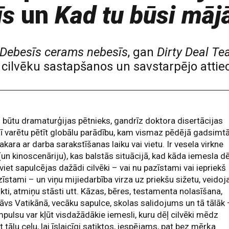
īs
un
Kad tu būsi māj
Debesīs cerams nebesīs
, gan
Dirty Deal Te
ilvēku sastapšanos un savstarpējo atti
 būtu dramaturģijas pētnieks, gandrīz doktora disertācijas
ī varētu pētīt globālu parādību, kam vismaz pēdējā gadsimt
akara ar darba sarakstīšanas laiku vai vietu. Ir vesela virkne
(un kinoscenāriju), kas balstās situācijā, kad kāda iemesla dē
viet sapulcējas dažādi cilvēki – vai nu pazīstami vai iepriekš
īstami – un viņu mijiedarbība virza uz priekšu sižetu, veidoj
ikti, atmiņu stāsti utt. Kāzas, bēres, testamenta nolasīšana,
āvs Vatikānā, vecāku sapulce, skolas salidojums un tā tālāk 
mpulsu var kļūt visdažādākie iemesli, kuru dēļ cilvēki mēdz
 tālu ceļu, lai īslaicīgi satiktos, iespējams, pat bez mērķa