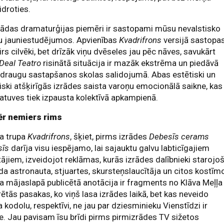
idroties.
šādas dramaturģijas piemēri ir sastopami mūsu nevalstisko
ru jauniestudējumos. Apvienības
Kvadrifrons
versijā sastopa
irs cilvēki, bet drīzāk viņu dvēseles jau pēc nāves, savukārt
 Deal Teatro
risinātā situācija ir mazāk ekstrēma un piedāvā
draugu sastapšanos skolas salidojumā. Abas estētiski un
iski atšķirīgās izrādes saista varoņu emocionālā saikne, kas
atuves tiek izpausta kolektīvā apkampienā.
r nemiers rims
a trupa
Kvadrifrons
, šķiet, pirms izrādes
Debesīs cerams
sīs
darīja visu iespējamo, lai sajauktu galvu labticīgajiem
tājiem, izveidojot reklāmas, kurās izrādes dalībnieki starojoš
a astronauta, stjuartes, skursteņslaucītāja un citos kostīm
a mājaslapā publicētā anotācija ir fragments no Klāva Meļļa
ētās pasakas, ko viņš lasa izrādes laikā, bet kas neveido
a kodolu, respektīvi, ne jau par dziesminieku Vienstīdzi ir
e. Jau pavisam īsu brīdi pirms pirmizrādes TV sižetos