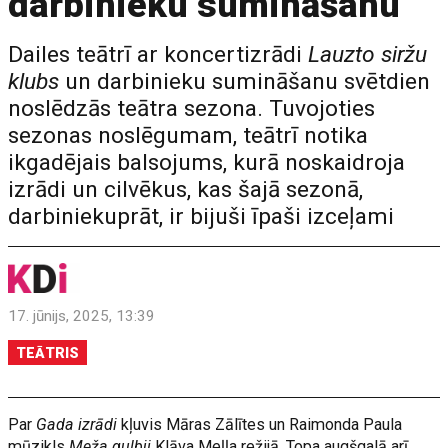
darbinieku sumināšanu
Dailes teātrī ar koncertizrādi
Lauzto siržu
klubs
un darbinieku sumināšanu svētdien
noslēdzās teātra sezona. Tuvojoties
sezonas noslēgumam, teātrī notika
ikgadējais balsojums, kurā noskaidroja
izrādi un cilvēkus, kas šajā sezonā,
darbiniekuprāt, ir bijuši īpaši izceļami
17. jūnijs, 2025, 13:39
TEĀTRIS
Par
Gada izrādi
kļuvis Māras Zālītes un Raimonda Paula
mūzikls
Meža gulbji
Klāva Meļļa režijā. Topa augšgalā arī