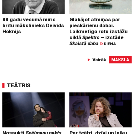
88 gadu vecumā miris
Glabājot atmiņas par
britu mākslinieks Deivids
pieskārienu dabai.
Hoknijs
Laikmetīgo rotu izstāžu
ciklā
Spektrs
– izstāde
Skaistā daba
©
DIENA
Vairāk
MĀKSLA
TEĀTRIS
Nosaukti
Spēlmaņu nakts
Par teātri, dzīvi un laiku.