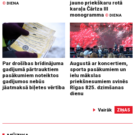
jauno priekškaru rotā
©
DIENA
karaļa Čārlza III
monogramma
©
DIENA
Par drošības brīdinājuma
Augustā ar koncertiem,
gadījumā pārtrauktiem
sporta pasākumiem un
pasākumiem noteiktos
ielu mākslas
gadījumos nebūs
priekšnesumiem svinēs
jāatmaksā biļetes vērtība
Rīgas 825. dzimšanas
dienu
Vairāk
ZIŅAS