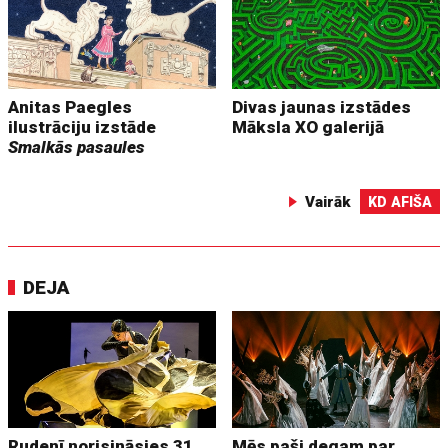
Anitas Paegles
Divas jaunas izstādes
ilustrāciju izstāde
Māksla XO galerijā
Smalkās pasaules
Vairāk
KD AFIŠA
DEJA
Rudenī norisināsies 31.
Mēs paši degam par