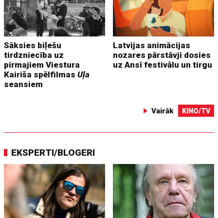
Sāksies biļešu
Latvijas animācijas
tirdzniecība uz
nozares pārstāvji dosies
pirmajiem Viestura
uz Ansī festivālu un tirgu
Kairiša spēlfilmas
Uļa
seansiem
Vairāk
KINO/TV
EKSPERTI/BLOGERI