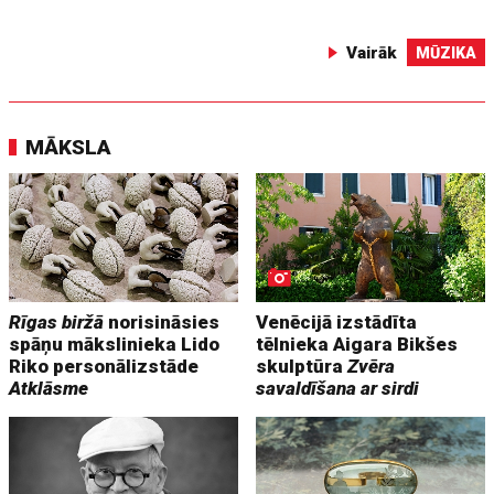
Vairāk
MŪZIKA
MĀKSLA
Rīgas biržā
norisināsies
Venēcijā izstādīta
spāņu mākslinieka Lido
tēlnieka Aigara Bikšes
Riko personālizstāde
skulptūra
Zvēra
Atklāsme
savaldīšana ar sirdi