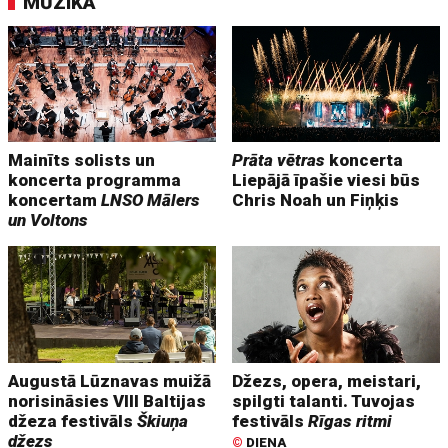
MŪZIKA
Mainīts solists un
Prāta vētras
koncerta
koncerta programma
Liepājā īpašie viesi būs
koncertam
LNSO Mālers
Chris Noah un Fiņķis
un Voltons
Augustā Lūznavas muižā
Džezs, opera, meistari,
norisināsies VIII Baltijas
spilgti talanti. Tuvojas
džeza festivāls
Škiuņa
festivāls
Rīgas ritmi
džezs
©
DIENA