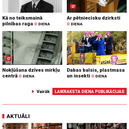
Kā no teiksmainā
Ar pētniecisku dzirksti
pilnības raga
©
DIENA
©
DIENA
Nokļūšana dzīves mirkļu
Dabas balsis, plastmasa
centrā
un insekti
©
DIENA
©
DIENA
Vairāk
LAIKRAKSTA DIENA PUBLIKĀCIJAS
AKTUĀLI