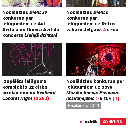
Noslēdzies
Diena.lv
Noslēdzies
Dienas
konkurss par
konkurss par
ielūgumiem uz Avi
ielūgumiem uz Retro
Avitala un Omera Avitala
vakaru Jelgavā
©
DIENA
koncertu
Lielajā dzintarā
Izspēlēts ielūgumu
Noslēdzies konkurss par
komplekts uz cirka
ielūgumiem uz šovu
priekšnesumu
Svalbard
Mūzika tumsā: Pavasara
Cabaret Night
(2560)
noskaņojums
(1)
©
DIENA
Papildināts 13:11
Vairāk
KONKURSI