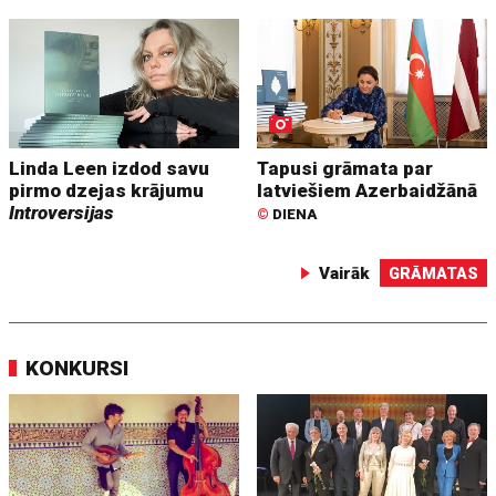
Linda Leen izdod savu
Tapusi grāmata par
pirmo dzejas krājumu
latviešiem Azerbaidžānā
Introversijas
©
DIENA
Vairāk
GRĀMATAS
KONKURSI