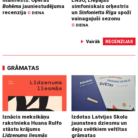
manifests. Operas
LNSO, Liepājas
Bohēma
jauniestudējuma
simfoniskais orķestris
recenzija
un
Sinfonietta Rīga
spoži
©
DIENA
vainagojuši sezonu
©
DIENA
Vairāk
RECENZIJAS
GRĀMATAS
Iznācis meksikāņu
Izdotas Latvijas Skolu
rakstnieka Huana Rulfo
jaunatnes dziesmu un
stāstu krājums
deju svētkiem veltītas
Līdzenums liesmās
grāmatas