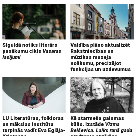
Siguldā notiks literārs
Valdība plāno aktualizēt
pasākumu cikls
Vasaras
Rakstniecības un
lasījumi
mūzikas muzeja
nolikumu, precizējot
funkcijas un uzdevumus
LU Literatūras, folkloras
Kā starmeša gaismas
un mākslas institūtu
kūlis. Izstāde
Vizma
turpinās vadīt Eva Eglāja-
Belševica. Laiks runā gadu