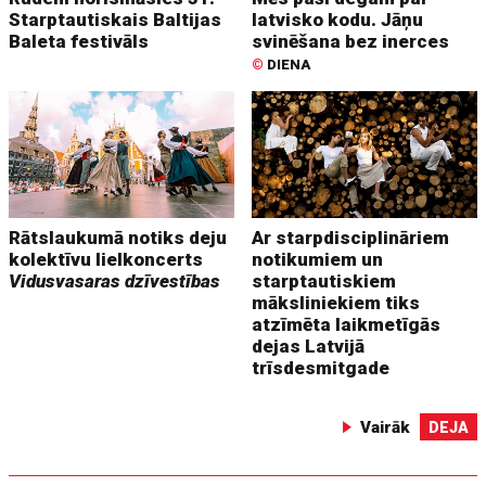
Starptautiskais Baltijas
latvisko kodu. Jāņu
Baleta festivāls
svinēšana bez inerces
©
DIENA
Rātslaukumā notiks deju
Ar starpdisciplināriem
kolektīvu lielkoncerts
notikumiem un
Vidusvasaras dzīvestības
starptautiskiem
māksliniekiem tiks
atzīmēta laikmetīgās
dejas Latvijā
trīsdesmitgade
Vairāk
DEJA