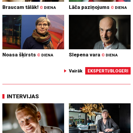
Braucam tālāk!
Lāča paziņojums
©
DIENA
©
DIENA
Noasa šķirsts
Slepena vara
©
DIENA
©
DIENA
Vairāk
EKSPERTI/BLOGERI
INTERVIJAS