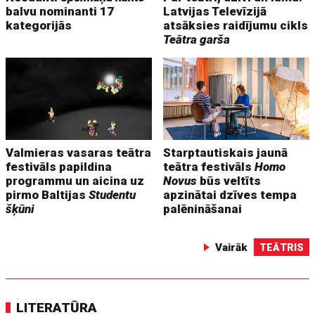
balvu nominanti 17
Latvijas Televīzijā
kategorijās
atsāksies raidījumu cikls
Teātra garša
Valmieras vasaras teātra
Starptautiskais jaunā
festivāls papildina
teātra festivāls
Homo
programmu un aicina uz
Novus
būs veltīts
pirmo Baltijas
Studentu
apzinātai dzīves tempa
šķūni
palēnināšanai
Vairāk
TEĀTRIS
LITERATŪRA