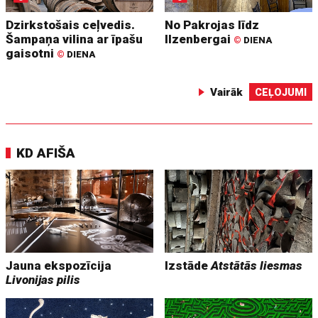
Dzirkstošais ceļvedis.
No Pakrojas līdz
Šampaņa vilina ar īpašu
Ilzenbergai
©
DIENA
gaisotni
©
DIENA
Vairāk
CEĻOJUMI
KD AFIŠA
Jauna ekspozīcija
Izstāde
Atstātās liesmas
Livonijas pilis