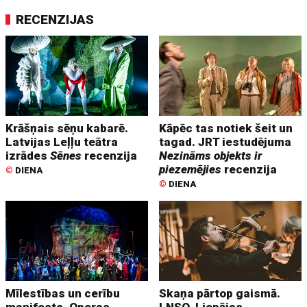
RECENZIJAS
Krāšņais sēņu kabarē.
Kāpēc tas notiek šeit un
Latvijas Leļļu teātra
tagad. JRT iestudējuma
izrādes
Sēnes
recenzija
Nezināms objekts ir
piezemējies
recenzija
©
DIENA
©
DIENA
Mīlestības un cerību
Skaņa pārtop gaismā.