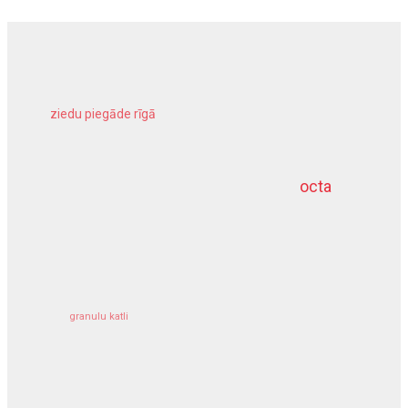
ziedu piegāde rīgā
meliorācijas darbi
octa
dziļurbums
kravu apdrošināšana
granulu katli
siltumsūknis