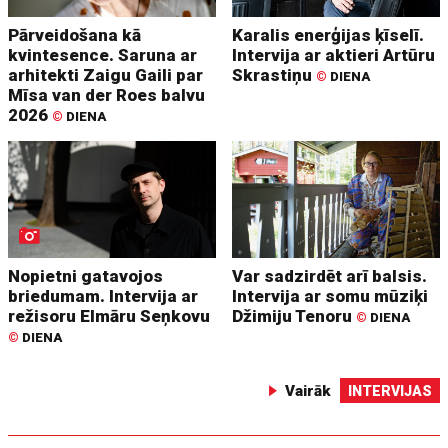
Pārveidošana kā
Karalis enerģijas ķīselī.
kvintesence. Saruna ar
Intervija ar aktieri Artūru
arhitekti Zaigu Gaili par
Skrastiņu
©
DIENA
Mīsa van der Roes balvu
2026
©
DIENA
Nopietni gatavojos
Var sadzirdēt arī balsis.
briedumam. Intervija ar
Intervija ar somu mūziķi
režisoru Elmāru Seņkovu
Džimiju Tenoru
©
DIENA
©
DIENA
Vairāk
INTERVIJAS