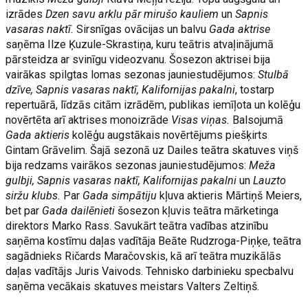
izrādes
Dzen savu arklu pār mirušo kauliem
un
Sapnis
vasaras naktī.
Sirsnīgas ovācijas un balvu
Gada aktrise
saņēma Ilze Ķuzule-Skrastiņa, kuru teātris atvaļinājumā
pārsteidza ar svinīgu videozvanu. Šosezon aktrisei bija
vairākas spilgtas lomas sezonas jauniestudējumos:
Stulbā
dzīve, Sapnis vasaras naktī, Kalifornijas pakalni
, tostarp
repertuārā, līdzās citām izrādēm, publikas iemīļota un kolēģu
novērtēta arī aktrises monoizrāde
Visas viņas.
Balsojumā
Gada aktieris
kolēģu augstākais novērtējums piešķirts
Gintam Grāvelim. Šajā sezonā uz Dailes teātra skatuves viņš
bija redzams vairākos sezonas jauniestudējumos:
Meža
gulbji, Sapnis vasaras naktī, Kalifornijas pakalni
un
Lauzto
siržu klubs.
Par
Gada simpātiju
kļuva aktieris Mārtiņš Meiers,
bet par
Gada dailēnieti
šosezon kļuvis teātra mārketinga
direktors Marko Rass. Savukārt teātra vadības atzinību
saņēma kostīmu daļas vadītāja Beāte Rudzroga-Piņķe, teātra
sagādnieks Ričards Maračovskis, kā arī teātra muzikālās
daļas vadītājs Juris Vaivods. Tehnisko darbinieku specbalvu
saņēma vecākais skatuves meistars Valters Zeltiņš.