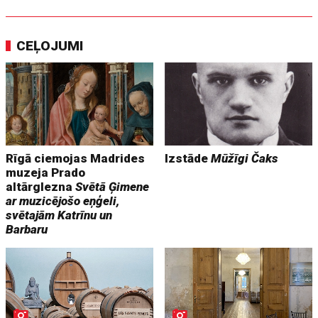
CEĻOJUMI
Rīgā ciemojas Madrides
Izstāde
Mūžīgi Čaks
muzeja Prado
altārglezna
Svētā Ģimene
ar muzicējošo eņģeli,
svētajām Katrīnu un
Barbaru