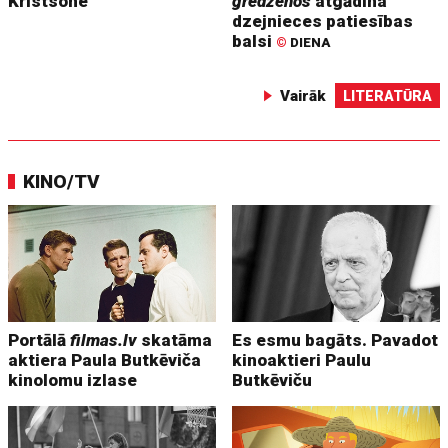
Kristsone
gredzenos
atgādina
dzejnieces patiesības
balsi
©
DIENA
Vairāk
LITERATŪRA
KINO/TV
Portālā
filmas.lv
skatāma
Es esmu bagāts. Pavadot
aktiera Paula Butkēviča
kinoaktieri Paulu
kinolomu izlase
Butkēviču