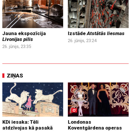
Jauna ekspozīcija
Izstāde
Atstātās liesmas
Livonijas pilis
26. jūnijs, 23:24
26. jūnijs, 23:35
ZIŅAS
KDi iesaka: Tēli
Londonas
atdzīvojas kā pasakā
Koventgārdena operas