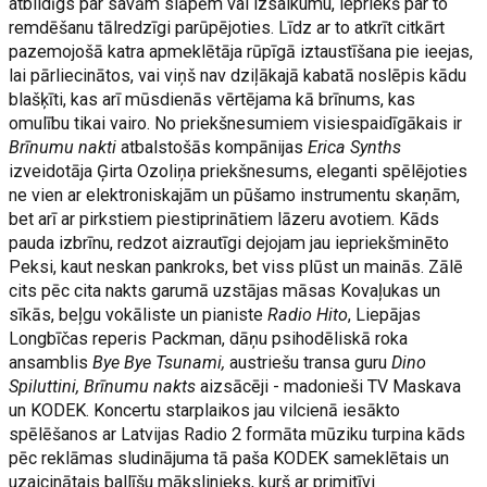
atbildīgs par savām slāpēm vai izsalkumu, iepriekš par to
remdēšanu tālredzīgi parūpējoties. Līdz ar to atkrīt citkārt
pazemojošā katra apmeklētāja rūpīgā iztaustīšana pie ieejas,
lai pārliecinātos, vai viņš nav dziļākajā kabatā noslēpis kādu
blašķīti, kas arī mūsdienās vērtējama kā brīnums, kas
omulību tikai vairo. No priekšnesumiem visiespaidīgākais ir
Brīnumu nakti
atbalstošās kompānijas
Erica Synths
izveidotāja Ģirta Ozoliņa priekšnesums, eleganti spēlējoties
ne vien ar elektroniskajām un pūšamo instrumentu skaņām,
bet arī ar pirkstiem piestiprinātiem lāzeru avotiem. Kāds
pauda izbrīnu, redzot aizrautīgi dejojam jau iepriekšminēto
Peksi, kaut neskan pankroks, bet viss plūst un mainās. Zālē
cits pēc cita nakts garumā uzstājas māsas Kovaļukas un
sīkās, beļgu vokāliste un pianiste
Radio Hito
, Liepājas
Longbīčas reperis Packman, dāņu psihodēliskā roka
ansamblis
Bye Bye
Tsunami,
austriešu transa guru
Dino
Spiluttini,
Brīnumu nakts
aizsācēji - madonieši TV Maskava
un KODEK. Koncertu starplaikos jau vilcienā iesākto
spēlēšanos ar Latvijas Radio 2 formāta mūziku turpina kāds
pēc reklāmas sludinājuma tā paša KODEK sameklētais un
uzaicinātais ballīšu mākslinieks, kurš ar primitīvi