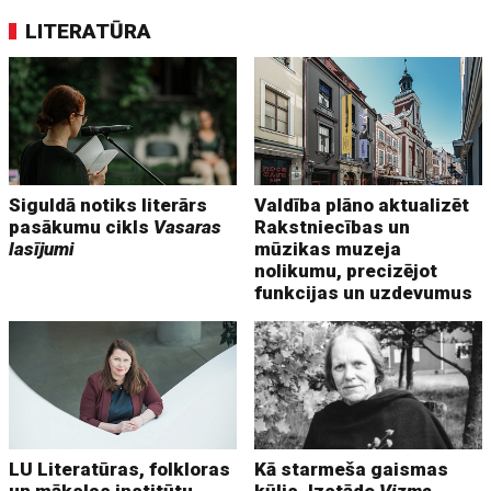
LITERATŪRA
Siguldā notiks literārs
Valdība plāno aktualizēt
pasākumu cikls
Vasaras
Rakstniecības un
lasījumi
mūzikas muzeja
nolikumu, precizējot
funkcijas un uzdevumus
LU Literatūras, folkloras
Kā starmeša gaismas
un mākslas institūtu
kūlis. Izstāde
Vizma