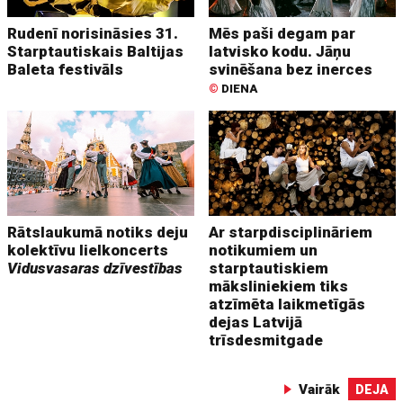
Rudenī norisināsies 31.
Mēs paši degam par
Starptautiskais Baltijas
latvisko kodu. Jāņu
Baleta festivāls
svinēšana bez inerces
©
DIENA
Rātslaukumā notiks deju
Ar starpdisciplināriem
kolektīvu lielkoncerts
notikumiem un
Vidusvasaras dzīvestības
starptautiskiem
māksliniekiem tiks
atzīmēta laikmetīgās
dejas Latvijā
trīsdesmitgade
Vairāk
DEJA