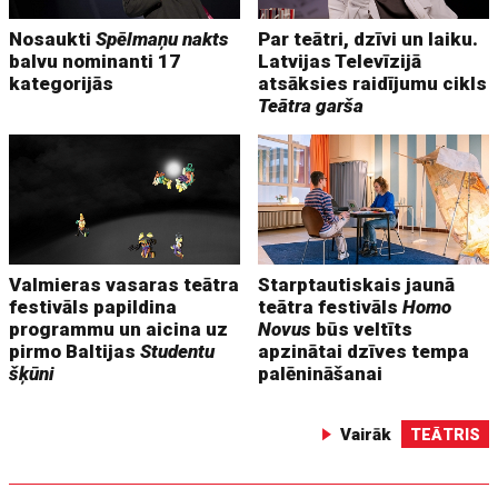
Nosaukti
Spēlmaņu nakts
Par teātri, dzīvi un laiku.
balvu nominanti 17
Latvijas Televīzijā
kategorijās
atsāksies raidījumu cikls
Teātra garša
Valmieras vasaras teātra
Starptautiskais jaunā
festivāls papildina
teātra festivāls
Homo
programmu un aicina uz
Novus
būs veltīts
pirmo Baltijas
Studentu
apzinātai dzīves tempa
šķūni
palēnināšanai
Vairāk
TEĀTRIS