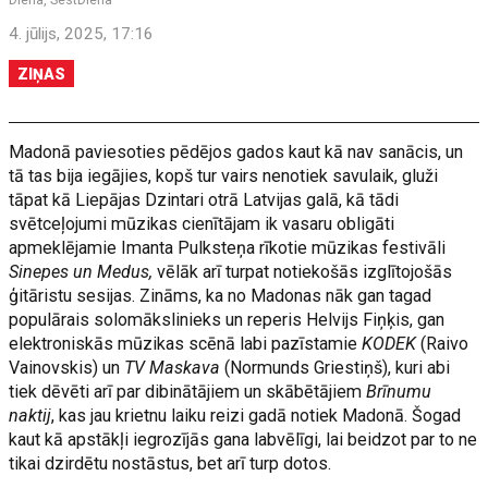
Diena, SestDiena
4. jūlijs, 2025, 17:16
ZIŅAS
Madonā paviesoties pēdējos gados kaut kā nav sanācis, un
tā tas bija iegājies, kopš tur vairs nenotiek savulaik, gluži
tāpat kā Liepājas Dzintari otrā Latvijas galā, kā tādi
svētceļojumi mūzikas cienītājam ik vasaru obligāti
apmeklējamie Imanta Pulksteņa rīkotie mūzikas festivāli
Sinepes un Medus,
vēlāk arī turpat notiekošās izglītojošās
ģitāristu sesijas. Zināms, ka no Madonas nāk gan tagad
populārais solomākslinieks un reperis Helvijs Fiņķis, gan
elektroniskās mūzikas scēnā labi pazīstamie
KODEK
(Raivo
Vainovskis) un
TV Maskava
(Normunds Griestiņš), kuri abi
tiek dēvēti arī par dibinātājiem un skābētājiem
Brīnumu
naktij
, kas jau krietnu laiku reizi gadā notiek Madonā. Šogad
kaut kā apstākļi iegrozījās gana labvēlīgi, lai beidzot par to ne
tikai dzirdētu nostāstus, bet arī turp dotos.