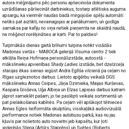
autora mēģinājums pēc personu apliecinoša dokumenta
uzrādīšanas pārliecināt darbiniekus, tostarp atlētiska auguma
apsargu, ka vienmēr naudas badā mirgojošie spēļu automāti
netiks pat aiztikti, nevainagojas ar panākumiem, un godīga
samaksa par kafiju no viņa netiek pieņemta ne skaidrā naudā,
ne mēģinot norēķināties ar karti. Par to paldies!
Turpmākās dienas gaitā brīnumi turpina notikt visādās
Madonas vietās - MABOCA galerijā
Visuma centrs 2
tiek
atklāta Reiņa Hofmaņa personālizstāde, autoostā -
mākslinieku apvienības
Shady Ladies
izstāde, bet dzelzceļa
stacijas ēkas sienas iegūst Andra Eglīša vilcienā pa ceļam no
Rīgas uzgleznotos darbus. Lietoto apģērbu veikalā DGS
mākslinieku Annas Ceipes, Jāņa Dzirnieka, Maijas Kurševas,
Kaspara Groševa, Uģa Albiņa un Elzas Lapiņas darbus katram
jāprot sameklēt pašam, jo tie paslēpti veikala sortimentā un
pat pielaikošanas kabīnēs. Pa ceļam vēl aplūkojot tēlnieces
Annas Egles lielformāta skulptūru, visskaļākā audiovizuālā
performance notiek Madonas autobusu parkā, kas nu jau
kļuvis par nolietoto auto novietni jeb kapsētu, kur ļoti
iederējās Stepa (Artūrs Staprēns) un Svētes (Roberts