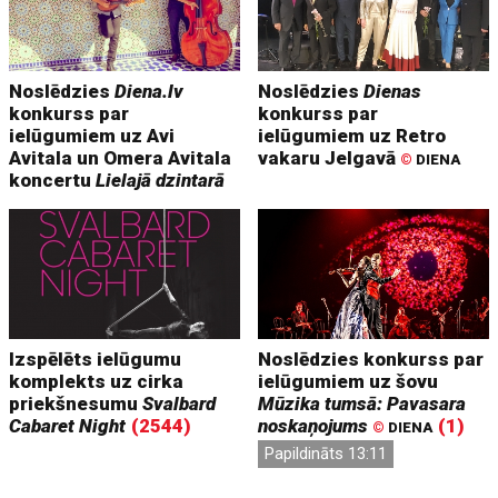
Noslēdzies
Diena.lv
Noslēdzies
Dienas
konkurss par
konkurss par
ielūgumiem uz Avi
ielūgumiem uz Retro
Avitala un Omera Avitala
vakaru Jelgavā
©
DIENA
koncertu
Lielajā dzintarā
Izspēlēts ielūgumu
Noslēdzies konkurss par
komplekts uz cirka
ielūgumiem uz šovu
priekšnesumu
Svalbard
Mūzika tumsā: Pavasara
Cabaret Night
(2544)
noskaņojums
(1)
©
DIENA
Papildināts 13:11