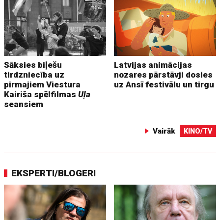
Sāksies biļešu
Latvijas animācijas
tirdzniecība uz
nozares pārstāvji dosies
pirmajiem Viestura
uz Ansī festivālu un tirgu
Kairiša spēlfilmas
Uļa
seansiem
Vairāk
KINO/TV
EKSPERTI/BLOGERI