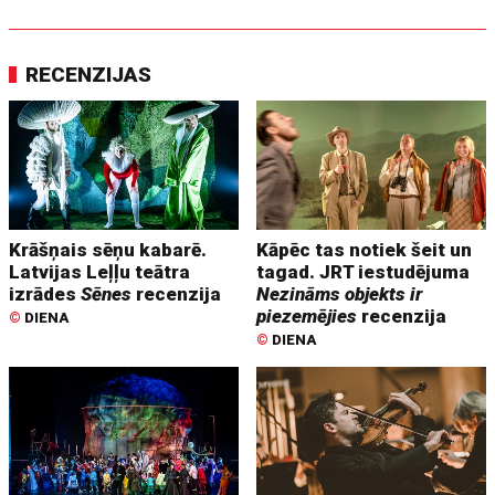
RECENZIJAS
Krāšņais sēņu kabarē.
Kāpēc tas notiek šeit un
Latvijas Leļļu teātra
tagad. JRT iestudējuma
izrādes
Sēnes
recenzija
Nezināms objekts ir
piezemējies
recenzija
©
DIENA
©
DIENA