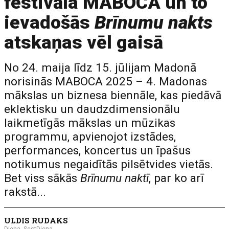
festivāla MABOCA un to
ievadošās
Brīnumu nakts
atskaņas vēl gaisā
No 24. maija līdz 15. jūlijam Madonā
norisinās MABOCA 2025 – 4. Madonas
mākslas un biznesa biennāle, kas piedāvā
eklektisku un daudzdimensionālu
laikmetīgās mākslas un mūzikas
programmu, apvienojot izstādes,
performances, koncertus un īpašus
notikumus negaidītās pilsētvides vietās.
Bet viss sākās
Brīnumu naktī
, par ko arī
rakstā...
ULDIS RUDAKS