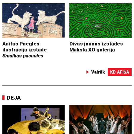
Anitas Paegles
Divas jaunas izstādes
ilustrāciju izstāde
Māksla XO galerijā
Smalkās pasaules
Vairāk
KD AFIŠA
DEJA