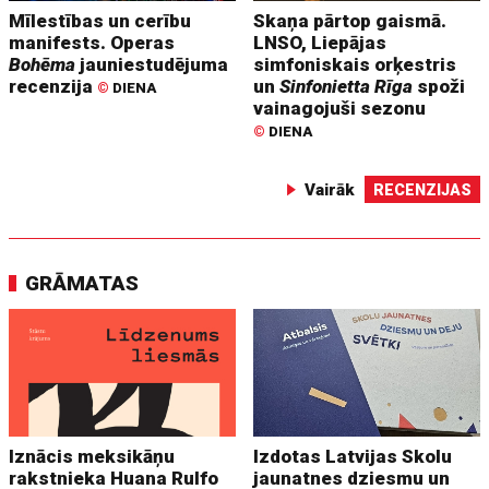
Mīlestības un cerību
Skaņa pārtop gaismā.
manifests. Operas
LNSO, Liepājas
Bohēma
jauniestudējuma
simfoniskais orķestris
recenzija
un
Sinfonietta Rīga
spoži
©
DIENA
vainagojuši sezonu
©
DIENA
Vairāk
RECENZIJAS
GRĀMATAS
Iznācis meksikāņu
Izdotas Latvijas Skolu
rakstnieka Huana Rulfo
jaunatnes dziesmu un