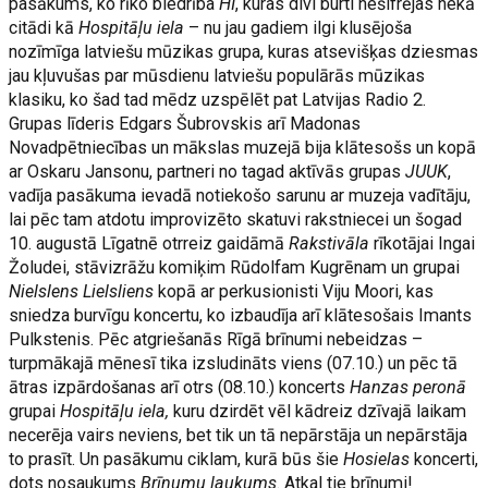
pasākums, ko rīko biedrība
HI
, kuras divi burti nešifrējas nekā
citādi kā
Hospitāļu iela
– nu jau gadiem ilgi klusējoša
nozīmīga latviešu mūzikas grupa, kuras atsevišķas dziesmas
jau kļuvušas par mūsdienu latviešu populārās mūzikas
klasiku, ko šad tad mēdz uzspēlēt pat Latvijas Radio 2.
Grupas līderis Edgars Šubrovskis arī Madonas
Novadpētniecības un mākslas muzejā bija klātesošs un kopā
ar Oskaru Jansonu, partneri no tagad aktīvās grupas
JUUK
,
vadīja pasākuma ievadā notiekošo sarunu ar muzeja vadītāju,
lai pēc tam atdotu improvizēto skatuvi rakstniecei un šogad
10. augustā Līgatnē otrreiz gaidāmā
Rakstivāla
rīkotājai Ingai
Žoludei, stāvizrāžu komiķim Rūdolfam Kugrēnam un grupai
Nielslens Lielsliens
kopā ar perkusionisti Viju Moori, kas
sniedza burvīgu koncertu, ko izbaudīja arī klātesošais Imants
Pulkstenis. Pēc atgriešanās Rīgā brīnumi nebeidzas –
turpmākajā mēnesī tika izsludināts viens (07.10.) un pēc tā
ātras izpārdošanas arī otrs (08.10.) koncerts
Hanzas peronā
grupai
Hospitāļu iela,
kuru dzirdēt vēl kādreiz dzīvajā laikam
necerēja vairs neviens, bet tik un tā nepārstāja un nepārstāja
to prasīt. Un pasākumu ciklam, kurā būs šie
Hosielas
koncerti,
dots nosaukums
Brīnumu laukums
. Atkal tie brīnumi!