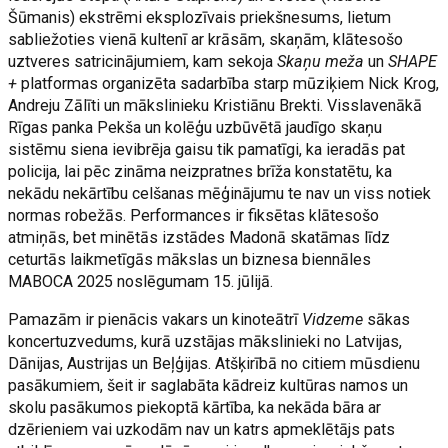
Šūmanis) ekstrēmi eksplozīvais priekšnesums, lietum
sabliežoties vienā kultenī ar krāsām, skaņām, klātesošo
uztveres satricinājumiem, kam sekoja
Skaņu meža
un
SHAPE
+
platformas organizēta sadarbība starp mūziķiem Nick Krog,
Andreju Zālīti un mākslinieku Kristiānu Brekti. Visslavenākā
Rīgas panka Pekša un kolēģu uzbūvētā jaudīgo skaņu
sistēmu siena ievibrēja gaisu tik pamatīgi, ka ieradās pat
policija, lai pēc zināma neizpratnes brīža konstatētu, ka
nekādu nekārtību celšanas mēģinājumu te nav un viss notiek
normas robežās. Performances ir fiksētas klātesošo
atmiņās, bet minētās izstādes Madonā skatāmas līdz
ceturtās laikmetīgās mākslas un biznesa biennāles
MABOCA 2025 noslēgumam 15. jūlijā.
Pamazām ir pienācis vakars un kinoteātrī
Vidzeme
sākas
koncertuzvedums, kurā uzstājas mākslinieki no Latvijas,
Dānijas, Austrijas un Beļģijas. Atšķirībā no citiem mūsdienu
pasākumiem, šeit ir saglabāta kādreiz kultūras namos un
skolu pasākumos piekoptā kārtība, ka nekāda bāra ar
dzērieniem vai uzkodām nav un katrs apmeklētājs pats