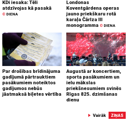
KDi iesaka: Tēli
Londonas
atdzīvojas kā pasakā
Koventgārdena operas
jauno priekškaru rotā
©
DIENA
karaļa Čārlza III
monogramma
©
DIENA
Par drošības brīdinājuma
Augustā ar koncertiem,
gadījumā pārtrauktiem
sporta pasākumiem un
pasākumiem noteiktos
ielu mākslas
gadījumos nebūs
priekšnesumiem svinēs
jāatmaksā biļetes vērtība
Rīgas 825. dzimšanas
dienu
Vairāk
ZIŅAS