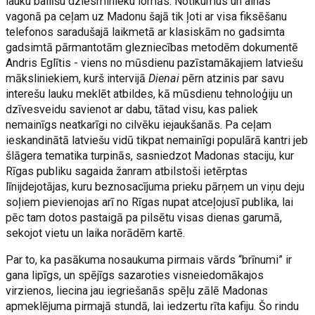
lauku ballīšu dziesminieku lomās. Notikumus un ainas
vagonā pa ceļam uz Madonu šajā tik ļoti ar visa fiksēšanu
telefonos saradušajā laikmetā ar klasiskām no gadsimta
gadsimtā pārmantotām glezniecības metodēm dokumentē
Andris Eglītis - viens no mūsdienu pazīstamākajiem latviešu
māksliniekiem, kurš intervijā
Dienai
pērn atzinis par savu
interešu lauku meklēt atbildes, kā mūsdienu tehnoloģiju un
dzīvesveidu savienot ar dabu, tātad visu, kas paliek
nemainīgs neatkarīgi no cilvēku iejaukšanās. Pa ceļam
ieskandinātā latviešu vidū tikpat nemainīgi populārā kantri jeb
šlāgera tematika turpinās, sasniedzot Madonas staciju, kur
Rīgas publiku sagaida žanram atbilstoši ietērptas
līnijdejotājas, kuru beznosacījuma prieku pārņem un viņu deju
soļiem pievienojas arī no Rīgas nupat atceļojusī publika, lai
pēc tam dotos pastaigā pa pilsētu visas dienas garumā,
sekojot vietu un laika norādēm kartē.
Par to, ka pasākuma nosaukuma pirmais vārds “brīnumi” ir
gana lipīgs, un spējīgs sazaroties visneiedomākajos
virzienos, liecina jau iegriešanās spēļu zālē Madonas
apmeklējuma pirmajā stundā, lai iedzertu rīta kafiju. Šo rindu