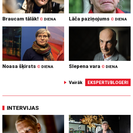
Braucam tālāk!
Lāča paziņojums
©
DIENA
©
DIENA
Noasa šķirsts
Slepena vara
©
DIENA
©
DIENA
Vairāk
EKSPERTI/BLOGERI
INTERVIJAS