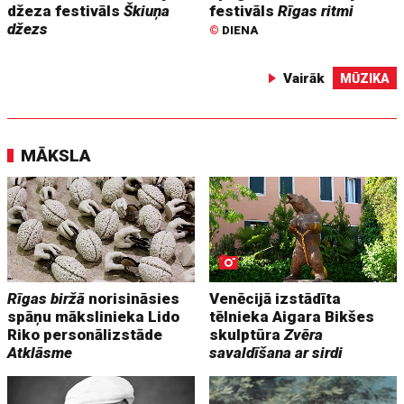
džeza festivāls
Škiuņa
festivāls
Rīgas ritmi
džezs
©
DIENA
Vairāk
MŪZIKA
MĀKSLA
Rīgas biržā
norisināsies
Venēcijā izstādīta
spāņu mākslinieka Lido
tēlnieka Aigara Bikšes
Riko personālizstāde
skulptūra
Zvēra
Atklāsme
savaldīšana ar sirdi