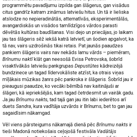
programmētu pavadījumu izpilda gan šlāgerus, gan visādus
citus gandrīz katram zināmus latviešu hitus. Un tā ir lieliska
atslodze no nepieradinātās, atternatīvās, eksperimentālās,
avangardiskās un visādos tamlīdzīgos vārdos parasti
dēvētās kultūras baudīšanas. Visi dejo un priecājas, jo laikam
jau tas šlāgeris sēž iekšā katrā latvietī, un šodien apgalvot, ka
tā nav, vairs uzdrošinās tikai retais. Pat jaunās paaudzes
pankiem šlāgeris vairs nav nekāds lamu vārds – piemēram,
Brīnumu naktī
klāt gan neesošā Evisa Petrovska, šobrīd
visaktīvākās latviešu pankgrupas
Depustūtes
kādreizējā
bundzinece un tagad līdervokāliste atzīst, ka otrais viņas
mīļākais mūzikas žanrs pēc pankroka ir šlāgeris. Šobrīd jau ir
pieaugusi paaudze, ko vecāki bērnībā nav kaitinājuši ar
šlāgeri, kā iepriekšējās, kam tagad četrdesmit un vairāk gadu.
Ja jau
Brīnumu nakts
, tad tajā gan jau itin labi iederētos arī
duets
Sandra
, kura vadītāja uzvārds ir Brīnums, bet to gan jau
sagaidīsim nākamgad.
Vēl viens pārsteigums nākamajā dienā pēc
Brīnumu nakts
ir
tieši Madonā notiekošais ceļojošā festivāla
Vadātājs