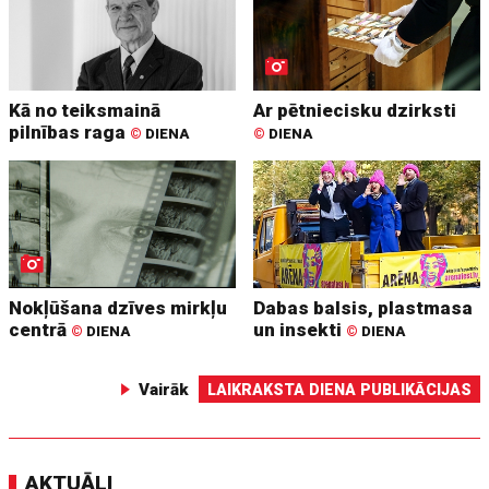
Kā no teiksmainā
Ar pētniecisku dzirksti
pilnības raga
©
DIENA
©
DIENA
Nokļūšana dzīves mirkļu
Dabas balsis, plastmasa
centrā
un insekti
©
DIENA
©
DIENA
Vairāk
LAIKRAKSTA DIENA PUBLIKĀCIJAS
AKTUĀLI