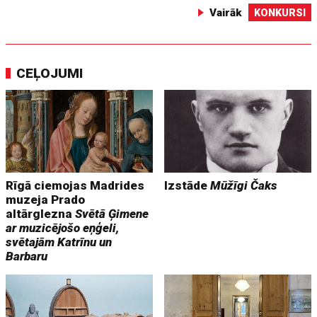
Vairāk
KONKURSI
CEĻOJUMI
Rīgā ciemojas Madrides
Izstāde
Mūžīgi Čaks
muzeja Prado
altārglezna
Svētā Ģimene
ar muzicējošo eņģeli,
svētajām Katrīnu un
Barbaru