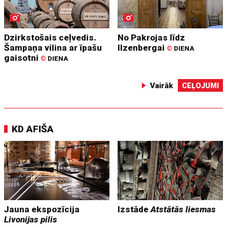
Dzirkstošais ceļvedis.
No Pakrojas līdz
Šampaņa vilina ar īpašu
Ilzenbergai
©
DIENA
gaisotni
©
DIENA
Vairāk
CEĻOJUMI
KD AFIŠA
Jauna ekspozīcija
Izstāde
Atstātās liesmas
Livonijas pilis