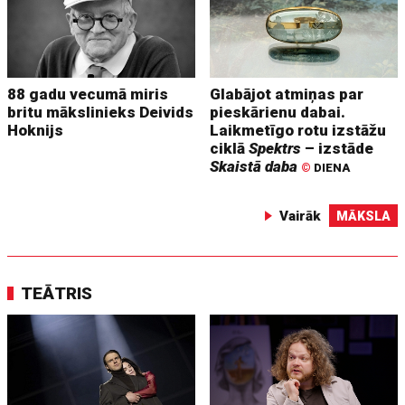
88 gadu vecumā miris
Glabājot atmiņas par
britu mākslinieks Deivids
pieskārienu dabai.
Hoknijs
Laikmetīgo rotu izstāžu
ciklā
Spektrs
– izstāde
Skaistā daba
©
DIENA
Vairāk
MĀKSLA
TEĀTRIS