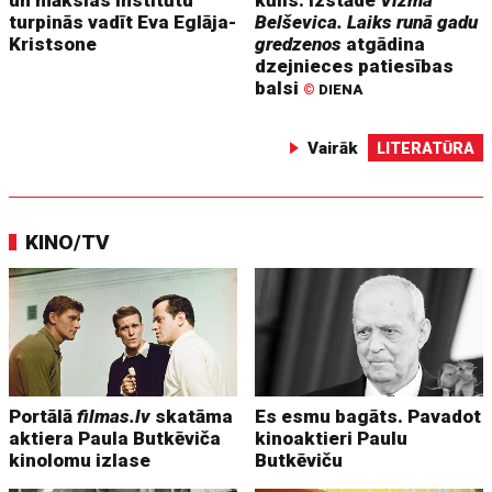
turpinās vadīt Eva Eglāja-
Belševica. Laiks runā gadu
Kristsone
gredzenos
atgādina
dzejnieces patiesības
balsi
©
DIENA
Vairāk
LITERATŪRA
KINO/TV
Portālā
filmas.lv
skatāma
Es esmu bagāts. Pavadot
aktiera Paula Butkēviča
kinoaktieri Paulu
kinolomu izlase
Butkēviču