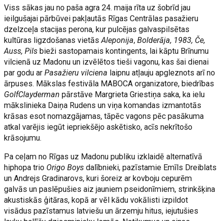
Viss sākas jau no paša agra 24. maija rīta uz šobrīd jau
ieilgušajai pārbūvei pakļautās Rīgas Centrālas pasažieru
dzelzceļa stacijas perona, kur pulcējas galvaspilsētas
kultūras ligzdošanas vietās
Aleponija
,
Bolderāja, 1983, Če,
Auss, Pils
bieži sastopamais kontingents, lai kāptu Brīnumu
vilcienā uz Madonu un izvēlētos tieši vagonu, kas šai dienai
par godu ar
Pasažieru vilciena
laipnu atļauju apgleznots arī no
ārpuses. Mākslas festivāla MABOCA organizatore, biedrības
GolfClayderman
pārstāve Margrieta Griestiņa saka, ka ielu
mākslinieka Daiņa Rudens un viņa komandas izmantotās
krāsas esot nomazgājamas, tāpēc vagons pēc pasākuma
atkal varējis iegūt iepriekšējo askētisko, acīs nekrītošo
krāsojumu.
Pa ceļam no Rīgas uz Madonu publiku izklaidē alternatīvā
hiphopa trio
Origo Boys
dalībnieki, pazīstamie Emīls Dreiblats
un Andrejs Gradinarovs, kuri šoreiz ar kovboju cepurēm
galvās un paslēpušies aiz jauniem pseidonīmiem, strinkšķina
akustiskās ģitāras, kopā ar vēl kādu vokālisti izpildot
visādus pazīstamus latviešu un ārzemju hitus, iejutušies