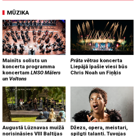
MŪZIKA
Mainīts solists un
Prāta vētras
koncerta
koncerta programma
Liepājā īpašie viesi būs
koncertam
LNSO Mālers
Chris Noah un Fiņķis
un Voltons
Augustā Lūznavas muižā
Džezs, opera, meistari,
norisināsies VIII Baltijas
spilgti talanti. Tuvojas