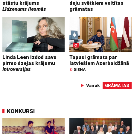
stāstu krājums
deju svētkiem veltītas
Līdzenums liesmās
grāmatas
Linda Leen izdod savu
Tapusi grāmata par
pirmo dzejas krājumu
latviešiem Azerbaidžānā
Introversijas
©
DIENA
Vairāk
GRĀMATAS
KONKURSI