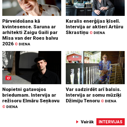
Pārveidošana kā
Karalis enerģijas ķīselī.
kvintesence. Saruna ar
Intervija ar aktieri Artūru
arhitekti Zaigu Gaili par
Skrastiņu
©
DIENA
Mīsa van der Roes balvu
2026
©
DIENA
Nopietni gatavojos
Var sadzirdēt arī balsis.
briedumam. Intervija ar
Intervija ar somu mūziķi
režisoru Elmāru Seņkovu
Džimiju Tenoru
©
DIENA
©
DIENA
Vairāk
INTERVIJAS