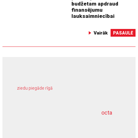
budžetam apdraud
finansējumu
lauksaimniecībai
Vairāk
PASAULĒ
ziedu piegāde rīgā
meliorācijas darbi
octa
dziļurbums
kravu apdrošināšana