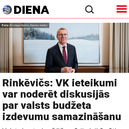
Foto
: Kristaps Kalns, Dienas mediji
Rinkēvičs: VK ieteikumi
var noderēt diskusijās
par valsts budžeta
izdevumu samazināšanu