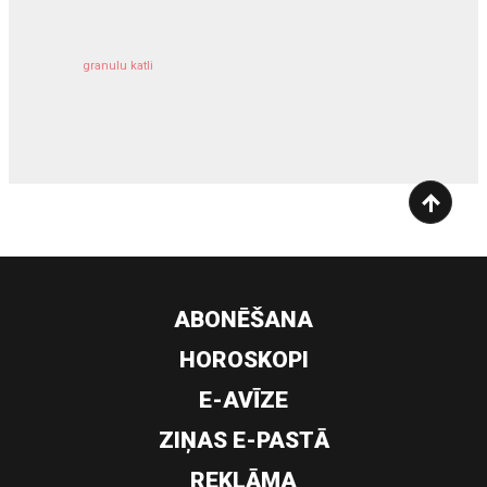
granulu katli
siltumsūknis
ABONĒŠANA
HOROSKOPI
E-AVĪZE
ZIŅAS E-PASTĀ
REKLĀMA