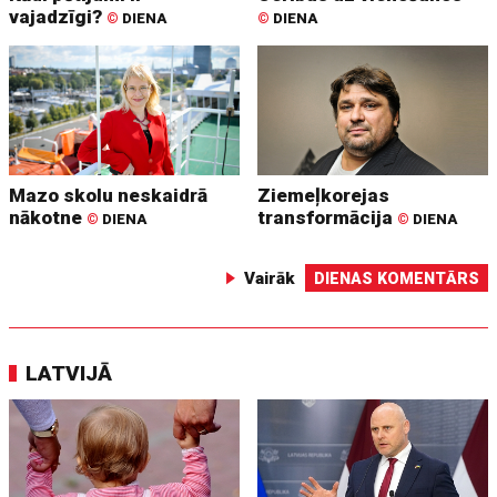
vajadzīgi?
©
DIENA
©
DIENA
Mazo skolu neskaidrā
Ziemeļkorejas
nākotne
transformācija
©
DIENA
©
DIENA
Vairāk
DIENAS KOMENTĀRS
LATVIJĀ