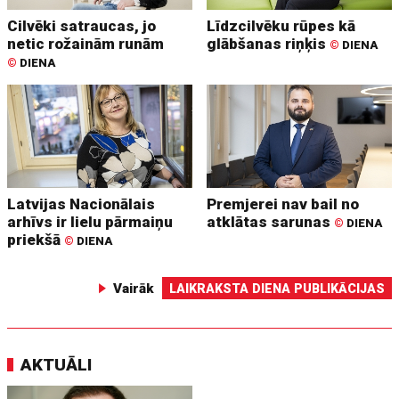
Cilvēki satraucas, jo
Līdzcilvēku rūpes kā
netic rožainām runām
glābšanas riņķis
©
DIENA
©
DIENA
Latvijas Nacionālais
Premjerei nav bail no
arhīvs ir lielu pārmaiņu
atklātas sarunas
©
DIENA
priekšā
©
DIENA
Vairāk
LAIKRAKSTA DIENA PUBLIKĀCIJAS
AKTUĀLI