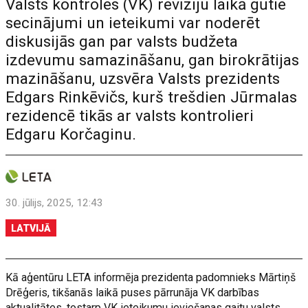
Valsts kontroles (VK) revīziju laikā gūtie
secinājumi un ieteikumi var noderēt
diskusijās gan par valsts budžeta
izdevumu samazināšanu, gan birokrātijas
mazināšanu, uzsvēra Valsts prezidents
Edgars Rinkēvičs, kurš trešdien Jūrmalas
rezidencē tikās ar valsts kontrolieri
Edgaru Korčaginu.
30. jūlijs, 2025, 12:43
LATVIJĀ
Kā aģentūru LETA informēja prezidenta padomnieks Mārtiņš
Drēģeris, tikšanās laikā puses pārrunāja VK darbības
aktualitātes, tostarp VK ieteikumu ieviešanas gaitu valsts