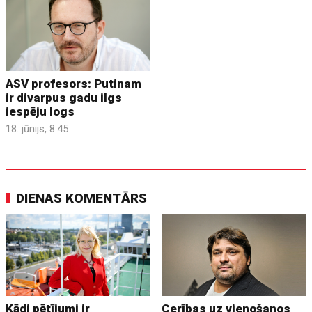
ASV profesors: Putinam
ir divarpus gadu ilgs
iespēju logs
18. jūnijs, 8:45
DIENAS KOMENTĀRS
Kādi pētījumi ir
Cerības uz vienošanos