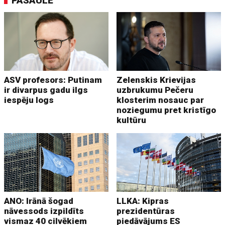
PASAULĒ
ASV profesors: Putinam
Zelenskis Krievijas
ir divarpus gadu ilgs
uzbrukumu Pečeru
iespēju logs
klosterim nosauc par
noziegumu pret kristīgo
kultūru
ANO: Irānā šogad
LLKA: Kipras
nāvessods izpildīts
prezidentūras
vismaz 40 cilvēkiem
piedāvājums ES