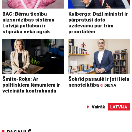
BAC: Bērnu tiesību
Kulbergs: Daži ministri ir
aizsardzības sistēma
pārpratuši doto
Latvijā patlaban ir
uzdevumu par trim
stiprāka nekā agrāk
prioritātēm
Šmite-Roķe: Ar
Šobrīd pasaulē ir ļoti liela
politiskiem lēmumiem ir
nenoteiktība
©
DIENA
veicināta kontrabanda
Vairāk
LATVIJĀ