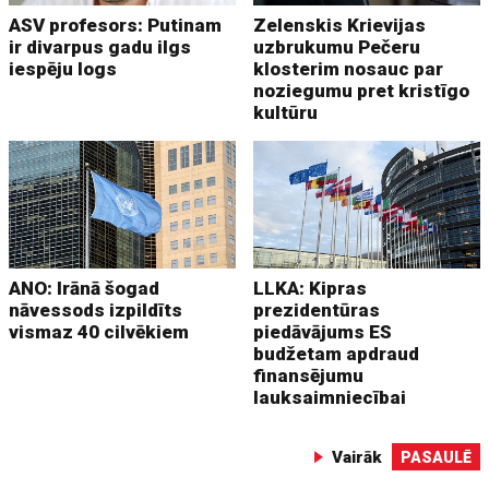
ASV profesors: Putinam
Zelenskis Krievijas
ir divarpus gadu ilgs
uzbrukumu Pečeru
iespēju logs
klosterim nosauc par
noziegumu pret kristīgo
kultūru
ANO: Irānā šogad
LLKA: Kipras
nāvessods izpildīts
prezidentūras
vismaz 40 cilvēkiem
piedāvājums ES
budžetam apdraud
finansējumu
lauksaimniecībai
Vairāk
PASAULĒ