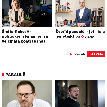
Šmite-Roķe: Ar
Šobrīd pasaulē ir ļoti liela
politiskiem lēmumiem ir
nenoteiktība
©
DIENA
veicināta kontrabanda
Vairāk
LATVIJĀ
PASAULĒ