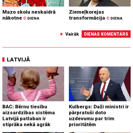
Mazo skolu neskaidrā
Ziemeļkorejas
nākotne
transformācija
©
DIENA
©
DIENA
Vairāk
DIENAS KOMENTĀRS
LATVIJĀ
BAC: Bērnu tiesību
Kulbergs: Daži ministri ir
aizsardzības sistēma
pārpratuši doto
Latvijā patlaban ir
uzdevumu par trim
stiprāka nekā agrāk
prioritātēm