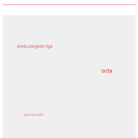
ziedu piegāde rīgā
meliorācijas darbi
octa
dziļurbums
kravu apdrošināšana
granulu katli
siltumsūknis