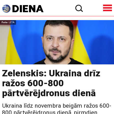
Foto
: LETA
Zelenskis: Ukraina drīz
ražos 600-800
pārtvērējdronus dienā
Ukraina līdz novembra beigām ražos 600-
800 pārtvērējdronus dienā, pirmdien