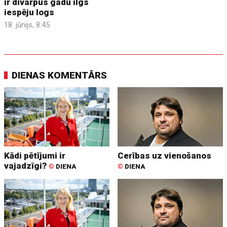
ir divarpus gadu ilgs
iespēju logs
18. jūnijs, 8:45
DIENAS KOMENTĀRS
Kādi pētījumi ir
Cerības uz vienošanos
vajadzīgi?
©
DIENA
©
DIENA