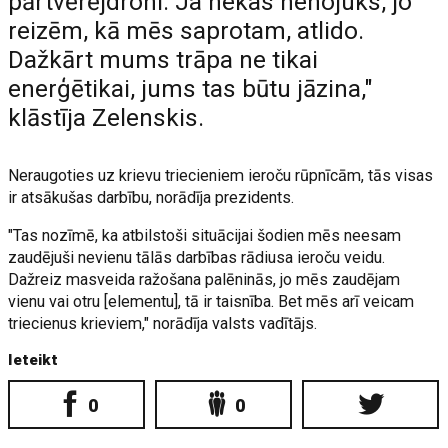
pārtvērējdroni. Ja nekas nenojuks, jo
reizēm, kā mēs saprotam, atlido.
Dažkārt mums trāpa ne tikai
enerģētikai, jums tas būtu jāzina,"
klāstīja Zelenskis.
Neraugoties uz krievu triecieniem ieroču rūpnīcām, tās visas
ir atsākušas darbību, norādīja prezidents.
"Tas nozīmē, ka atbilstoši situācijai šodien mēs neesam
zaudējuši nevienu tālās darbības rādiusa ieroču veidu.
Dažreiz masveida ražošana palēninās, jo mēs zaudējam
vienu vai otru [elementu], tā ir taisnība. Bet mēs arī veicam
triecienus krieviem," norādīja valsts vadītājs.
Ieteikt
0
0