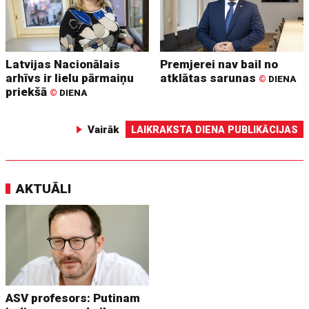
Latvijas Nacionālais
Premjerei nav bail no
arhīvs ir lielu pārmaiņu
atklātas sarunas
©
DIENA
priekšā
©
DIENA
Vairāk
LAIKRAKSTA DIENA PUBLIKĀCIJAS
AKTUĀLI
ASV profesors: Putinam