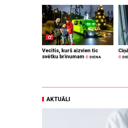
Vecītis, kurš aizvien tic
Cīņā
svētku brīnumam
©
DIENA
©
DI
AKTUĀLI