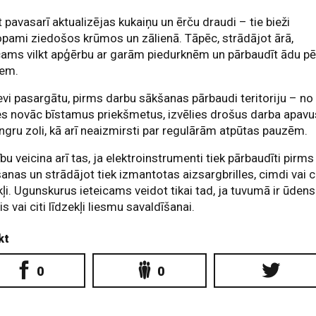
 pavasarī aktualizējas kukaiņu un ērču draudi – tie bieži
pami ziedošos krūmos un zālienā. Tāpēc, strādājot ārā,
cams vilkt apģērbu ar garām piedurknēm un pārbaudīt ādu p
iem.
evi pasargātu, pirms darbu sākšanas pārbaudi teritoriju – no
s novāc bīstamus priekšmetus, izvēlies drošus darba apavu
ingru zoli, kā arī neaizmirsti par regulārām atpūtas pauzēm.
bu veicina arī tas, ja elektroinstrumenti tiek pārbaudīti pirms
šanas un strādājot tiek izmantotas aizsargbrilles, cimdi vai ci
kļi. Ugunskurus ieteicams veidot tikai tad, ja tuvumā ir ūdens
is vai citi līdzekļi liesmu savaldīšanai.
kt
0
0