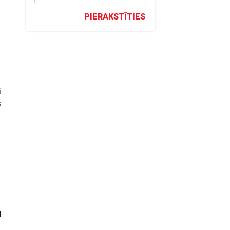
PIERAKSTĪTIES
i
s
l