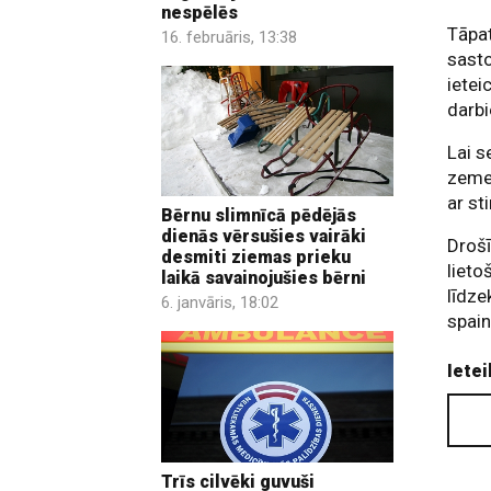
nespēlēs
Tāpat
16. februāris, 13:38
sasto
ietei
darb
Lai s
zeme
ar st
Bērnu slimnīcā pēdējās
dienās vērsušies vairāki
Drošī
desmiti ziemas prieku
lieto
laikā savainojušies bērni
līdze
6. janvāris, 18:02
spain
Ietei
Trīs cilvēki guvuši