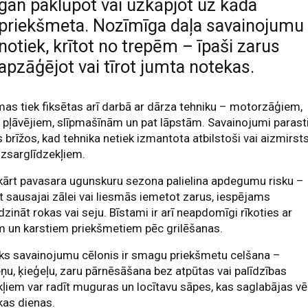
gan paklūpot vai uzkāpjot uz kāda
priekšmeta. Nozīmīga daļa savainojumu
notiek, krītot no trepēm – īpaši zarus
apzāģējot vai tīrot jumta notekas.
as tiek fiksētas arī darbā ar dārza tehniku – motorzāģiem,
 pļāvējiem, slīpmašīnām un pat lāpstām. Savainojumi parast
 brīžos, kad tehnika netiek izmantota atbilstoši vai aizmirst
izsarglīdzekļiem.
ārt pavasara ugunskuru sezona palielina apdegumu risku –
 sausajai zālei vai liesmās iemetot zarus, iespējams
zināt rokas vai seju. Bīstami ir arī neapdomīgi rīkoties ar
 un karstiem priekšmetiem pēc grilēšanas.
ks savainojumu cēlonis ir smagu priekšmetu celšana –
u, ķieģeļu, zaru pārnēsāšana bez atpūtas vai palīdzības
kļiem var radīt muguras un locītavu sāpes, kas saglabājas vē
kas dienas.