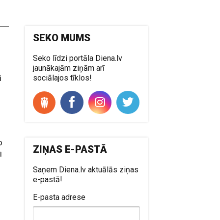
SEKO MUMS
Seko līdzi portāla Diena.lv
i
jaunākajām ziņām arī
i
sociālajos tīklos!
o
ZIŅAS E-PASTĀ
i
Saņem Diena.lv aktuālās ziņas
e-pastā!
E-pasta adrese