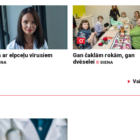
 ar elpceļu vīrusiem
Gan čaklām rokām, gan
dvēselei
ENA
©
DIENA
Va