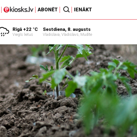
ABONĒT
IENĀKT
Rīgā +22 °C
Sestdiena, 8. augusts
Viegls lietus
Vladislava, Vladislavs, Mudīte