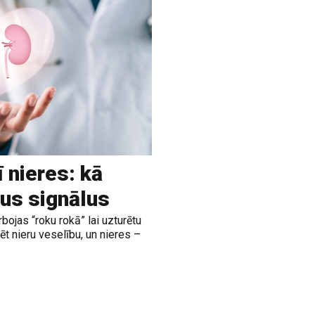
ī nieres: kā
us signālus
rbojas “roku rokā” lai uzturētu
t nieru veselību, un nieres –