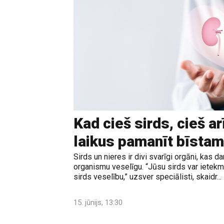
Kad cieš sirds, cieš ar
laikus pamanīt bīstam
Sirds un nieres ir divi svarīgi orgāni, kas da
organismu veselīgu. “Jūsu sirds var ietekmē
sirds veselību,” uzsver speciālisti, skaidr...
15. jūnijs, 13:30