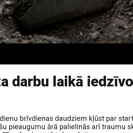
a darbu laikā iedzīvo
dienu brīvdienas daudziem kļūst par star
tāšu pieaugumu ārā palielinās arī traumu sk