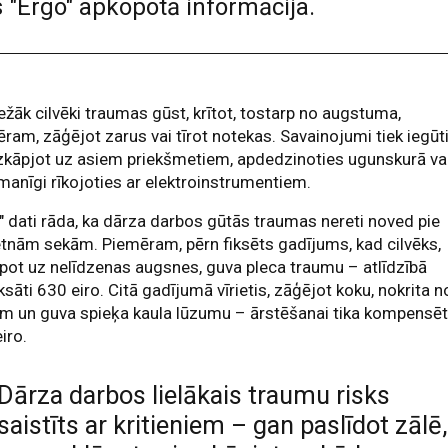
 "Ergo" apkopotā informācija.
ežāk cilvēki traumas gūst, krītot, tostarp no augstuma,
ram, zāģējot zarus vai tīrot notekas. Savainojumi tiek iegūt
uzkāpjot uz asiem priekšmetiem, apdedzinoties ugunskurā va
anīgi rīkojoties ar elektroinstrumentiem.
" dati rāda, ka dārza darbos gūtās traumas nereti noved pie
tnām sekām. Piemēram, pērn fiksēts gadījums, kad cilvēks,
pot uz nelīdzenas augsnes, guva pleca traumu – atlīdzībā
sāti 630 eiro. Citā gadījumā vīrietis, zāģējot koku, nokrita n
m un guva spieķa kaula lūzumu – ārstēšanai tika kompensēt
iro.
Dārza darbos lielākais traumu risks
saistīts ar kritieniem – gan paslīdot zālē,