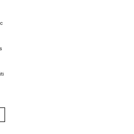
ēc
s
ti