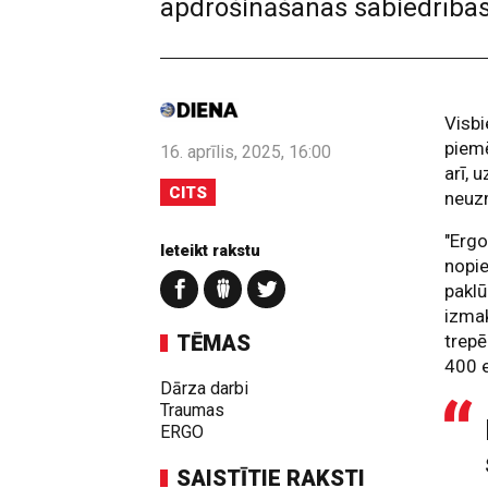
apdrošināšanas sabiedrības
Visbi
piemē
16. aprīlis, 2025, 16:00
arī, 
CITS
neuzm
"Ergo
Ieteikt rakstu
nopie
paklū
izmak
TĒMAS
trepē
400 e
Dārza darbi
Traumas
ERGO
SAISTĪTIE RAKSTI