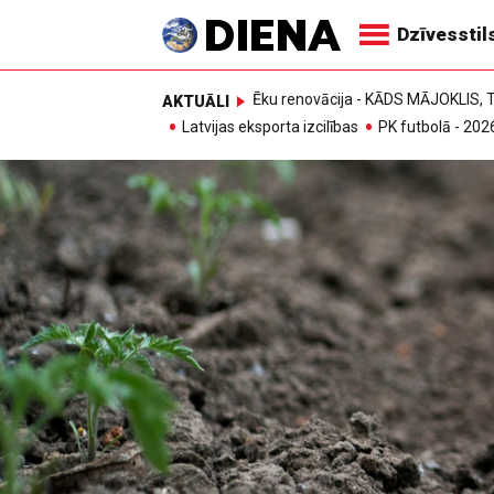
Dzīvesstil
Ēku renovācija - KĀDS MĀJOKLIS
AKTUĀLI
Latvijas eksporta izcilības
PK futbolā - 202