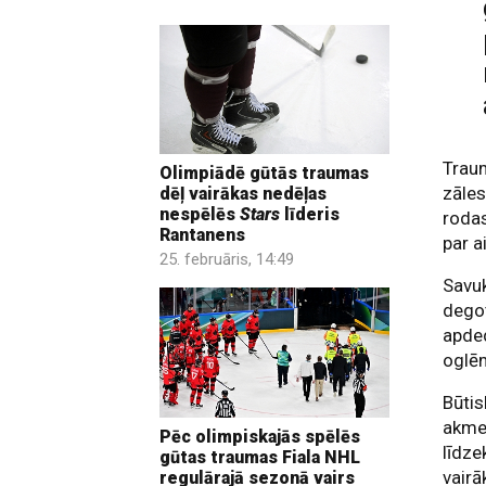
Traum
Olimpiādē gūtās traumas
zāles
dēļ vairākas nedēļas
nespēlēs
Stars
līderis
rodas
Rantanens
par a
25. februāris, 14:49
Savuk
degot
apded
oglēm
Būtis
akmeņ
Pēc olimpiskajās spēlēs
līdze
gūtas traumas Fiala NHL
vairā
regulārajā sezonā vairs