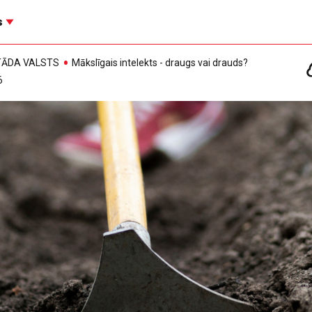
s
, TĀDA VALSTS
Mākslīgais intelekts - draugs vai drauds?
6