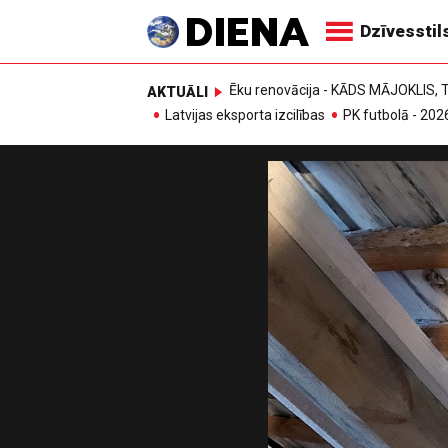
Dzīvesstil
Ēku renovācija - KĀDS MĀJOKLIS
AKTUĀLI
Latvijas eksporta izcilības
PK futbolā - 202