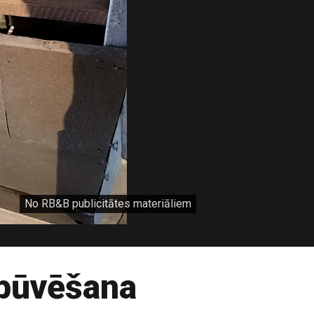
No RB&B publicitātes materiāliem
rbūvēšana