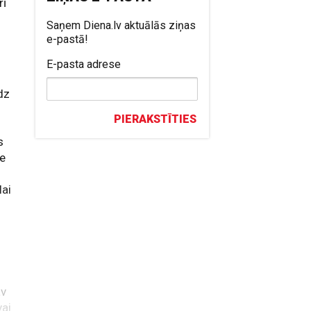
rī
Saņem Diena.lv aktuālās ziņas
e-pastā!
E-pasta adrese
dz
PIERAKSTĪTIES
s
ie
lai
av
vai