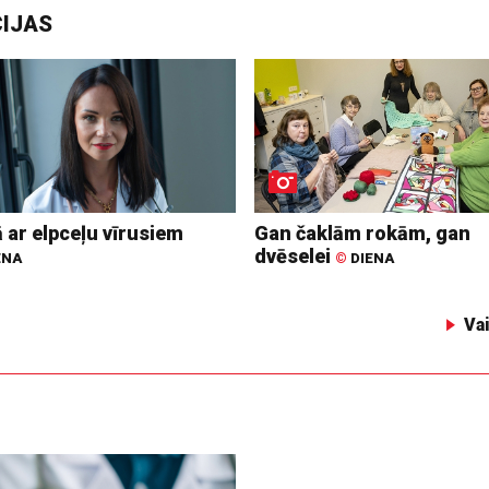
CIJAS
 ar elpceļu vīrusiem
Gan čaklām rokām, gan
dvēselei
ENA
©
DIENA
Va