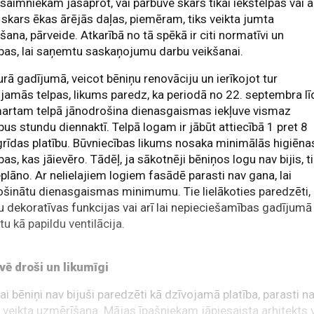
saimniekam jāsaprot, vai pārbūve skars tikai iekštelpas vai a
 skars ēkas ārējās daļas, piemēram, tiks veikta jumta
šana, pārveide. Atkarībā no tā spēkā ir citi normatīvi un
bas, lai saņemtu saskaņojumu darbu veikšanai.
rā gadījumā, veicot bēniņu renovāciju un ierīkojot tur
jamās telpas, likums paredz, ka periodā no 22. septembra lī
martam telpā jānodrošina dienasgaismas iekļuve vismaz
pus stundu diennaktī. Telpā logam ir jābūt attiecībā 1 pret 8
grīdas platību. Būvniecības likums nosaka minimālās higiēna
bas, kas jāievēro. Tādēļ, ja sākotnēji bēniņos logu nav bijis, t
ieplāno. Ar nelielajiem logiem fasādē parasti nav gana, lai
šinātu dienasgaismas minimumu. Tie lielākoties paredzēti, 
tu dekoratīvas funkcijas vai arī lai nepieciešamības gadījumā
tu kā papildu ventilācija.
vē droši un likumīgi
ai bēniņi nav bijuši paredzēti kā dzīvojamā platība, parasti n
i veikta uzmērīšana. Mājas īpašniekam jāpiesaista arhitekts 