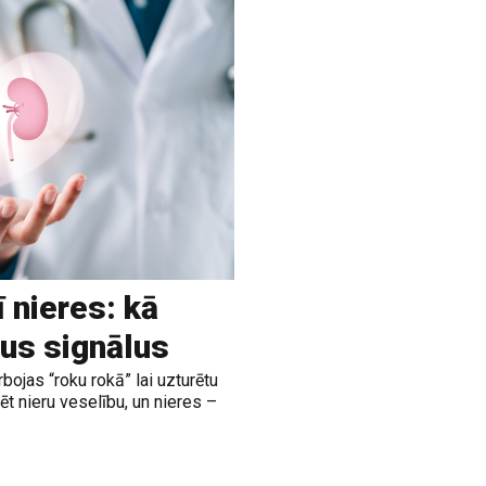
ī nieres: kā
us signālus
rbojas “roku rokā” lai uzturētu
t nieru veselību, un nieres –