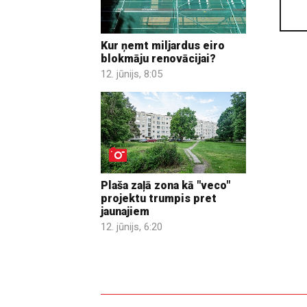
Kur ņemt miljardus eiro
blokmāju renovācijai?
12. jūnijs, 8:05
Plaša zaļā zona kā "veco"
projektu trumpis pret
jaunajiem
12. jūnijs, 6:20