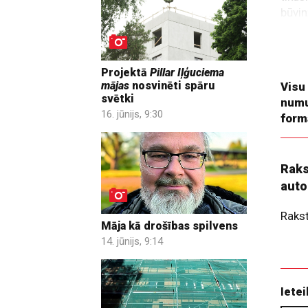
būvin
bet m
minim
metr
Projektā
Pillar Iļģuciema
mājas
nosvinēti spāru
Visu
svētki
numu
16. jūnijs, 9:30
form
Raks
auto
Raks
Māja kā drošības spilvens
14. jūnijs, 9:14
Ietei