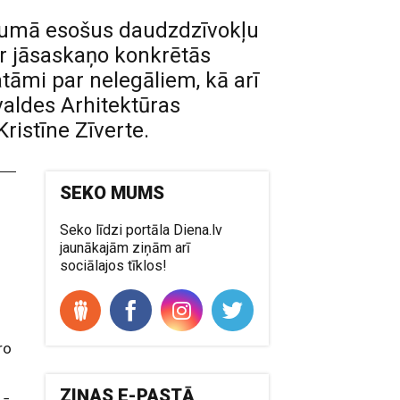
ašumā esošus daudzdzīvokļu
ir jāsaskaņo konkrētās
atāmi par nelegāliem, kā arī
vvaldes Arhitektūras
ristīne Zīverte.
SEKO MUMS
Seko līdzi portāla Diena.lv
jaunākajām ziņām arī
sociālajos tīklos!
ro
ZIŅAS E-PASTĀ