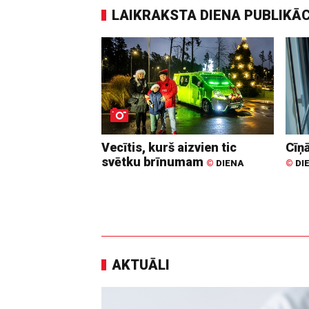
LAIKRAKSTA DIENA PUBLIKĀ
Vecītis, kurš aizvien tic
Cīņā
svētku brīnumam
©
DIENA
©
DI
AKTUĀLI