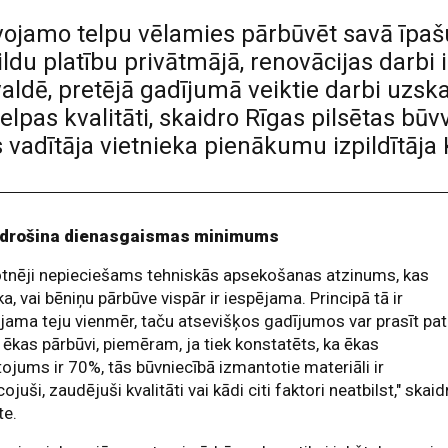
dzīvojamo telpu vēlamies pārbūvēt savā īp
ldu platību privātmājā, renovācijas darbi 
valdē, pretējā gadījumā veiktie darbi uzsk
telpas kvalitāti, skaidro Rīgas pilsētas bū
vadītāja vietnieka pienākumu izpildītāja K
drošina dienasgaismas minimums
otnēji nepieciešams tehniskās apsekošanas atzinums, kas
a, vai bēniņu pārbūve vispār ir iespējama. Principā tā ir
jama teju vienmēr, taču atsevišķos gadījumos var prasīt pat
 ēkas pārbūvi, piemēram, ja tiek konstatēts, ka ēkas
tojums ir 70%, tās būvniecībā izmantotie materiāli ir
ojuši, zaudējuši kvalitāti vai kādi citi faktori neatbilst," skaid
te.