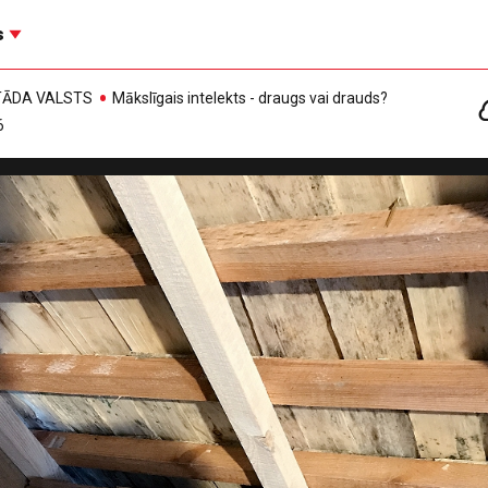
s
, TĀDA VALSTS
Mākslīgais intelekts - draugs vai drauds?
6