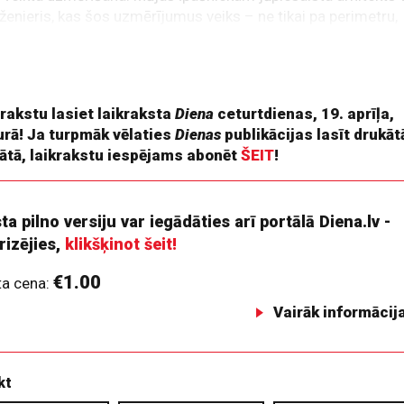
ženieris, kas šos uzmērījumus veiks – ne tikai pa perimetru,
ērīs arī griestu augstumu. Būvniecības likums paredz, ka
ālais griestu augstums dzīvojamā telpā ir vismaz divi ar pu
u.
 rakstu lasiet laikraksta
Diena
ceturtdienas, 19. aprīļa,
rā! Ja turpmāk vēlaties
Dienas
publikācijas lasīt drukāt
ātā, laikrakstu iespējams abonēt
ŠEIT
!
ta pilno versiju var iegādāties arī portālā Diena.lv -
rizējies,
klikšķinot šeit!
€1.00
ta cena:
Vairāk informācij
kt