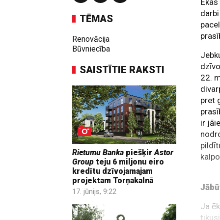
Ēkas 
darbi
TĒMAS
pacel
prasī
Renovācija
Būvniecība
Jebku
dzīvo
SAISTĪTIE RAKSTI
22. 
divar
pret 
prasī
ir jā
nodro
pildī
Rietumu Banka
piešķir
Astor
kalpo
Group
teju 6 miljonu eiro
kredītu dzīvojamajam
projektam Torņakalnā
Jābū
17. jūnijs, 9:22
Ja ēk
tikus