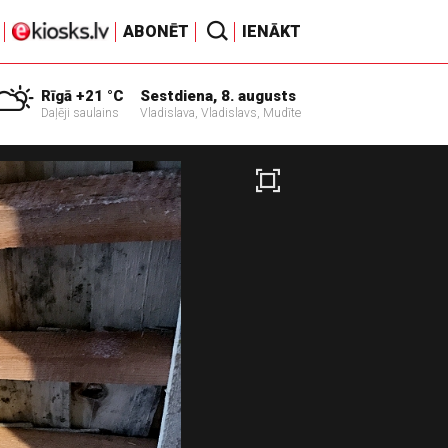
ABONĒT
IENĀKT
Rīgā +21 °C
Sestdiena, 8. augusts
Daļēji saulains
Vladislava, Vladislavs, Mudīte