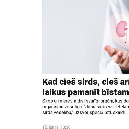
Kad cieš sirds, cieš ar
laikus pamanīt bīstam
Sirds un nieres ir divi svarīgi orgāni, kas da
organismu veselīgu. “Jūsu sirds var ietekmē
sirds veselību,” uzsver speciālisti, skaidr...
15. jūnijs, 13:30