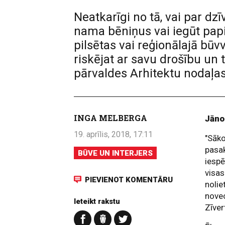
Neatkarīgi no tā, vai par 
nama bēniņus vai iegūt papi
pilsētas vai reģionālajā būv
riskējat ar savu drošību un 
pārvaldes Arhitektu nodaļas 
INGA MELBERGA
Jāno
19. aprīlis, 2018, 17:11
"Sāk
pasak
BŪVE UN INTERJERS
iespē
visas
PIEVIENOT KOMENTĀRU
nolie
novec
Ieteikt rakstu
Zīver