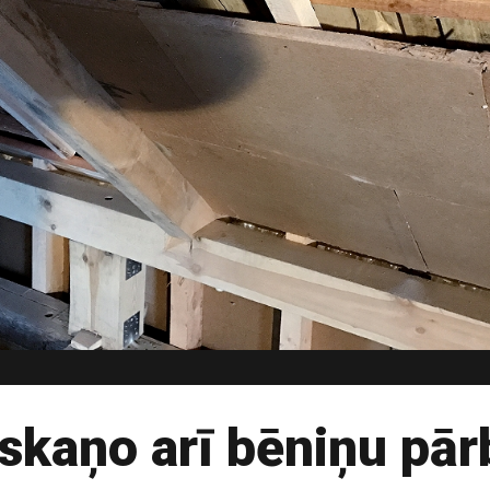
skaņo arī bēniņu pā