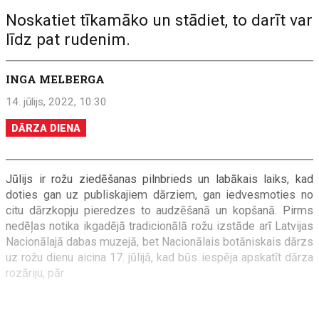
Noskatiet tīkamāko un stādiet, to darīt var
līdz pat rudenim.
INGA MELBERGA
14. jūlijs, 2022, 10:30
DĀRZA DIENA
Jūlijs ir rožu ziedēšanas pilnbrieds un labākais laiks, kad
doties gan uz publiskajiem dārziem, gan iedvesmoties no
citu dārzkopju pieredzes to audzēšanā un kopšanā. Pirms
nedēļas notika ikgadējā tradicionālā rožu izstāde arī Latvijas
Nacionālajā dabas muzejā, bet Nacionālais botāniskais dārzs
uz rožu dienu aicina 17. jūlijā, kad būs iespēja apskatīt dārza
rozāriju, pār