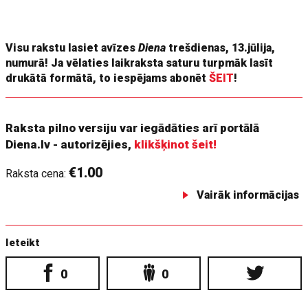
Visu rakstu lasiet avīzes
Diena
trešdienas, 13.jūlija,
numurā! Ja vēlaties laikraksta saturu turpmāk lasīt
drukātā formātā, to iespējams abonēt
ŠEIT
!
Raksta pilno versiju var iegādāties arī portālā
Diena.lv - autorizējies,
klikšķinot šeit!
€1.00
Raksta cena:
Vairāk informācijas
Ieteikt
0
0