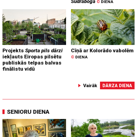
Sudraboga
©
DIENA
Projekts
Sporta pils dārzi
Cīņā ar Kolorādo vabolēm
iekļauts Eiropas pilsētu
©
DIENA
publiskās telpas balvas
finālistu vidū
Vairāk
DĀRZA DIENA
SENIORU DIENA