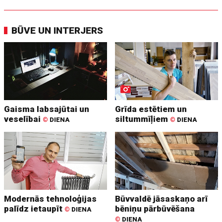
BŪVE UN INTERJERS
Gaisma labsajūtai un
Grīda estētiem un
veselībai
siltummīļiem
©
DIENA
©
DIENA
Modernās tehnoloģijas
Būvvaldē jāsaskaņo arī
palīdz ietaupīt
bēniņu pārbūvēšana
©
DIENA
©
DIENA