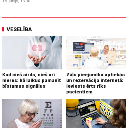
15. jūnijs, 13:30
VESELĪBA
Kad cieš sirds, cieš arī
Zāļu pieejamība aptiekās
nieres: kā laikus pamanīt
un rezervācija internetā:
bīstamus signālus
ieviests ērts rīks
pacientiem