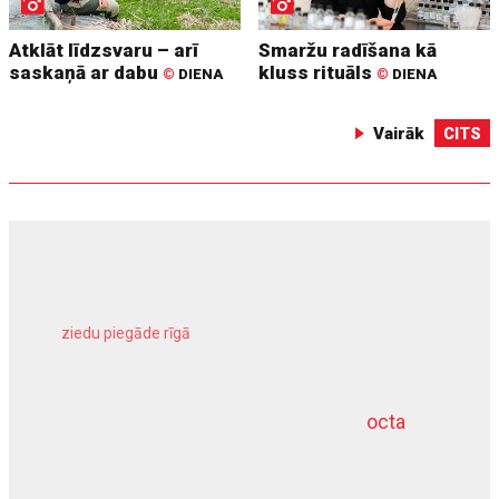
Atklāt līdzsvaru – arī
Smaržu radīšana kā
saskaņā ar dabu
kluss rituāls
©
DIENA
©
DIENA
Vairāk
CITS
ziedu piegāde rīgā
meliorācijas darbi
octa
dziļurbums
kravu apdrošināšana