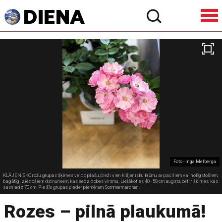
Foto - Inga Melberga
KLĀJENISKO rožu grupas šķirnes veido plašu, bieži vien klājenisku krūmu ar paciliem vai nolīgstošiem,
bagātīgi ziedošiem dzinumiem, kas sedz dobes virsmu. Lielākoties 40–50 cm augsts, bet ir šķirnes, kas
sasniedz 70 cm. Pie šīs grupas pieder, piemēram, Sommermarchen.
Rozes – pilnā plaukumā!