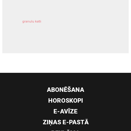
granulu katli
siltumsūknis
ABONĒŠANA
HOROSKOPI
E-AVĪZE
ZIŅAS E-PASTĀ