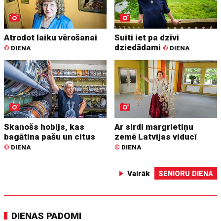
Atrodot laiku vērošanai
Suiti iet pa dzīvi
dziedādami
©
DIENA
©
DIENA
Skanošs hobijs, kas
Ar sirdi margrietiņu
bagātina pašu un citus
zemē Latvijas viducī
©
DIENA
©
DIENA
Vairāk
SENIORU DIENA
DIENAS PADOMI