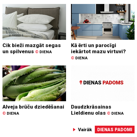
Cik bieži mazgāt segas
Kā ērti un parocīgi
un spilvenus
iekārtot mazu virtuvi?
©
DIENA
©
DIENA
Alveja brūču dziedēšanai
Daudzkrāsainas
Lieldienu olas
©
DIENA
©
DIENA
Vairāk
DIENAS PADOMI