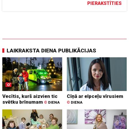
PIERAKSTĪTIES
LAIKRAKSTA DIENA PUBLIKĀCIJAS
Vecītis, kurš aizvien tic
Cīņā ar elpceļu vīrusiem
svētku brīnumam
©
DIENA
©
DIENA