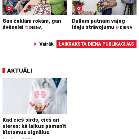
Gan čaklām rokām, gan
Dullam putnam vajag
dvēselei
ideju strāvojumu
©
DIENA
©
DIENA
Vairāk
LAIKRAKSTA DIENA PUBLIKĀCIJAS
AKTUĀLI
Kad cieš sirds, cieš arī
nieres: kā laikus pamanīt
bīstamus signālus