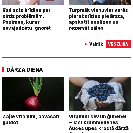
Kad acis brīdina par
Turpmāk vienuviet varēs
sirds problēmām.
pierakstīties pie ārsta,
Pazīmes, kuras
apskatīt analīzes un
nevajadzētu ignorēt
rezervēt zāles
Vairāk
VESELĪBA
DĀRZA DIENA
Zaļie vitamīni, pavasari
Vitamīni sev un ģimenei
gaidot
– lasi krūmmellenes
Auces upes krastā dārzā