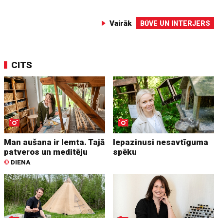
Vairāk
BŪVE UN INTERJERS
CITS
Man aušana ir lemta. Tajā
Iepazinusi nesavtīguma
patveros un meditēju
spēku
©
DIENA