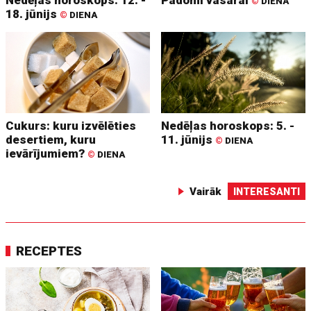
©
DIENA
18. jūnijs
©
DIENA
Cukurs: kuru izvēlēties
Nedēļas horoskops: 5. -
desertiem, kuru
11. jūnijs
©
DIENA
ievārījumiem?
©
DIENA
Vairāk
INTERESANTI
RECEPTES