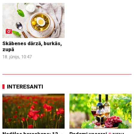
Skābenes dārzā, burkās,
zupā
18. jūnijs, 10:47
INTERESANTI
Nedēļas horoskops: 12. -
Padomi vasarai