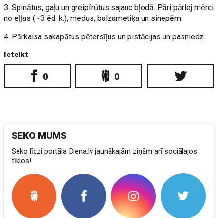
3. Spinātus, gaļu un greipfrūtus sajauc bļodā. Pāri pārlej mērci
no eļļas (~3 ēd. k.), medus, balzametiķa un sinepēm.
4. Pārkaisa sakapātus pētersīļus un pistācijas un pasniedz.
Ieteikt
0
0
SEKO MUMS
Seko līdzi portāla Diena.lv jaunākajām ziņām arī sociālajos
tīklos!