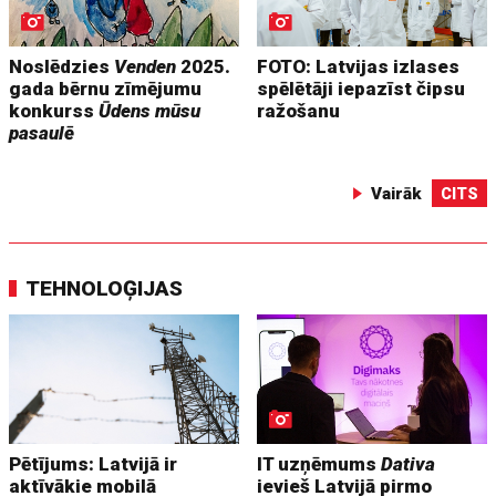
Noslēdzies
Venden
2025.
FOTO: Latvijas izlases
gada bērnu zīmējumu
spēlētāji iepazīst čipsu
konkurss
Ūdens mūsu
ražošanu
pasaulē
Vairāk
CITS
TEHNOLOĢIJAS
Pētījums: Latvijā ir
IT uzņēmums
Dativa
aktīvākie mobilā
ievieš Latvijā pirmo