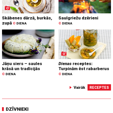
Skābenes dārzā, burkās,
Saulgriežu dzērieni
zupā
©
DIENA
©
DIENA
Jāņu siers – saules
Dienas
receptes:
krāsā un tradīcijās
Turpinām ēst rabarberus
©
DIENA
©
DIENA
Vairāk
RECEPTES
DZĪVNIEKI