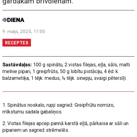
gardākām brīvdienām.
9. maijs, 2025, 11:00
RECEPTES
Sastāvdaļas:
100 g spinātu, 2 vistas filejas, eļļa, sāls, malti
melnie pipari, 1 greipfrūts, 50 g lobītu pistāciju, 4 ēd. k.
balzametiķa, 1 tējk. medus, ½ tējk. sinepju, svaigi pētersīļi.
1. Spinātus noskalo, rupji sagriež. Greipfrūtu nomizo,
mīkstumu sadala gabaliņos.
2. Vistas filejas apcep pannā karstā eļļā, pārkaisa ar sāli un
pipariem un sagriež strēmelēs.