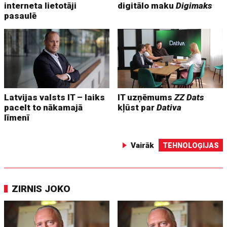
interneta lietotāji
digitālo maku
Digimaks
pasaulē
Latvijas valsts IT – laiks
IT uzņēmums
ZZ Dats
pacelt to nākamajā
kļūst par
Dativa
līmenī
Vairāk
TEHNOLOĢIJAS
ZIRNIS JOKO