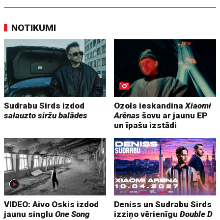
NOTIKUMI
Sudrabu Sirds izdod
Ozols ieskandina
Xiaomi
salauzto siržu balādes
Arēnas
šovu ar jaunu EP
un īpašu izstādi
VIDEO: Aivo Oskis izdod
Deniss un Sudrabu Sirds
jaunu singlu
One Song
izziņo vērienīgu
Double D