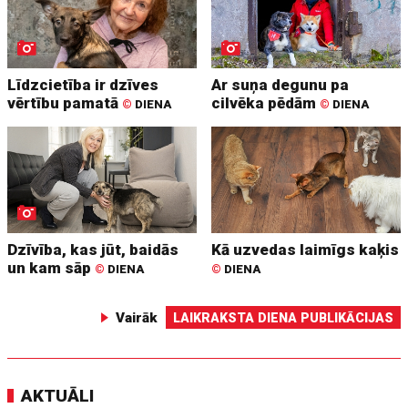
Līdzcietība ir dzīves
Ar suņa degunu pa
vērtību pamatā
cilvēka pēdām
©
DIENA
©
DIENA
Dzīvība, kas jūt, baidās
Kā uzvedas laimīgs kaķis
un kam sāp
©
DIENA
©
DIENA
Vairāk
LAIKRAKSTA DIENA PUBLIKĀCIJAS
AKTUĀLI