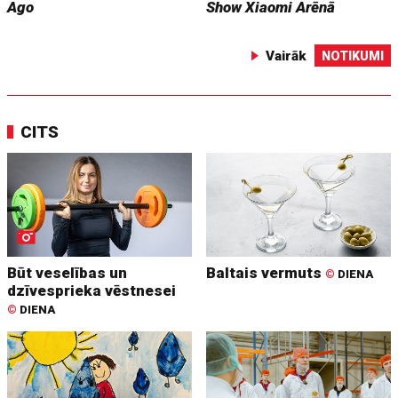
Ago
Show
Xiaomi Arēnā
Vairāk
NOTIKUMI
CITS
Būt veselības un
Baltais vermuts
©
DIENA
dzīvesprieka vēstnesei
©
DIENA