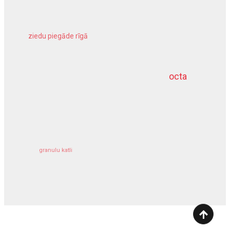
ziedu piegāde rīgā
meliorācijas darbi
octa
dziļurbums
kravu apdrošināšana
granulu katli
siltumsūknis