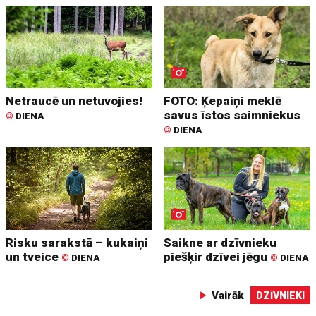
Netraucē un netuvojies!
FOTO: Ķepaiņi meklē
savus īstos saimniekus
©
DIENA
©
DIENA
Risku sarakstā – kukaiņi
Saikne ar dzīvnieku
un tveice
piešķir dzīvei jēgu
©
DIENA
©
DIENA
Vairāk
DZĪVNIEKI