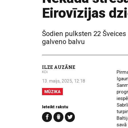
Eirovīzijas d
Šodien pulksten 22 Šveices 
galveno balvu
ILZE AUZĀNE
Pirma
KDi
Igaun
13. maijs, 2025, 12:18
Sanma
prog
MŪZIKA
iespē
Sabrī
Ieteikt rakstu
turp
Balti
savā 