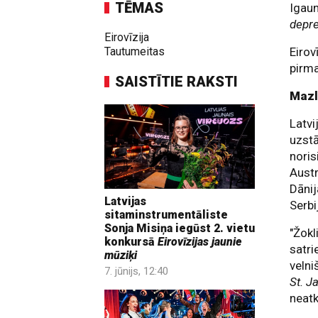
TĒMAS
Igaun
depre
Eirovīzija
Tautumeitas
Eirov
pirma
SAISTĪTIE RAKSTI
Mazl
Latvi
uzstā
noris
Austr
Dānij
Latvijas
Serbi
sitaminstrumentāliste
Sonja Misiņa iegūst 2. vietu
"Žokl
konkursā
Eirovīzijas jaunie
satri
mūziķi
velni
7. jūnijs, 12:40
St. J
neatk