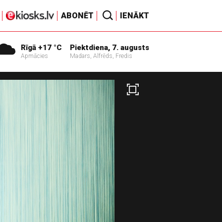
ABONĒT
IENĀKT
Rīgā +17 °C
Piektdiena, 7. augusts
Apmācies
Madars, Alfrēds, Fredis