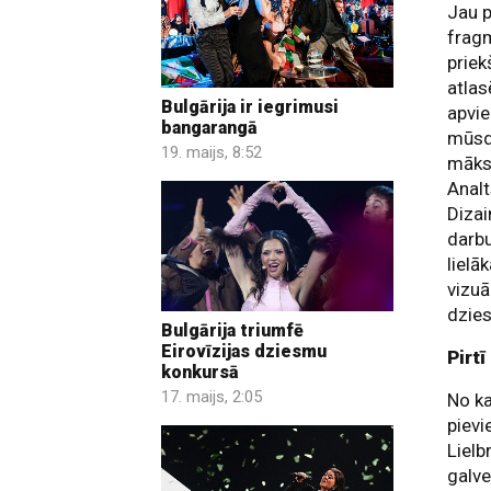
Jau 
fragm
priek
atla
Bulgārija ir iegrimusi
apvie
bangarangā
mūsdi
19. maijs, 8:52
māksl
Analt
Dizai
darbu
lielā
vizuā
dzies
Bulgārija triumfē
Eirovīzijas dziesmu
Pirt
konkursā
17. maijs, 2:05
No ka
pievi
Lielb
galve