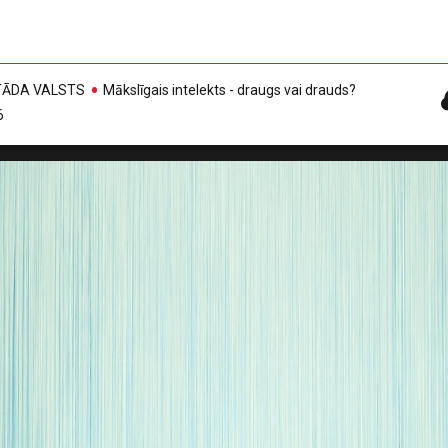
, TĀDA VALSTS
Mākslīgais intelekts - draugs vai drauds?
6