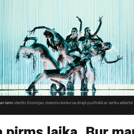
an laimi
startēs Eirovīzijas dziesmu konkursa otrajā pusfinālā ar cerību atkārto
 pirms laika. Bur ma