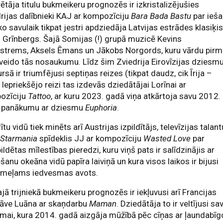
ētāja titulu bukmeikeru prognozēs ir izkristalizējušies
rijas dalībnieki KAJ ar kompozīciju
Bara Bada Bastu
par ieš
, ko savulaik tikpat jestri apdziedāja Latvijas estrādes klasiķi
 Grīnbergs. Šajā Somijas (!) grupā muzicē Kevins
strems, Aksels Ēmans un Jākobs Norgords, kuru vārdu pirm
 veido tās nosaukumu. Līdz šim Zviedrija Eirovīzijas dziesm
rsā ir triumfējusi septiņas reizes (tikpat daudz, cik Īrija –
. Iepriekšējo reizi tas izdevās dziedātājai Lorīnai ar
ozīciju
Tattoo
, ar kuru 2023. gadā viņa atkārtoja savu 2012.
 panākumu ar dziesmu
Euphoria
.
ītu vidū tiek minēts arī Austrijas izpildītājs, televīzijas talant
a
Starmania
spīdeklis JJ ar kompozīciju
Wasted Love
par
ildētas mīlestības pieredzi, kuru viņš pats ir salīdzinājis ar
šanu okeāna vidū papīra laiviņā un kura visos laikos ir bijusi
smeļams iedvesmas avots.
jā trijniekā bukmeikeru prognozēs ir iekļuvusi arī Francijas
tāve Luāna ar skaņdarbu
Maman
. Dziedātāja to ir veltījusi sa
ai, kura 2014. gadā aizgāja mūžībā pēc cīņas ar ļaundabīg