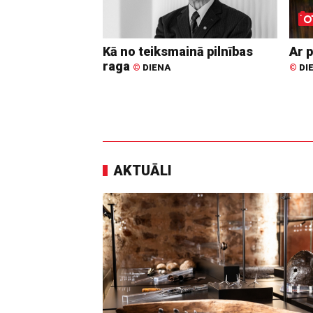
Kā no teiksmainā pilnības
Ar p
raga
©
DIENA
©
DI
AKTUĀLI