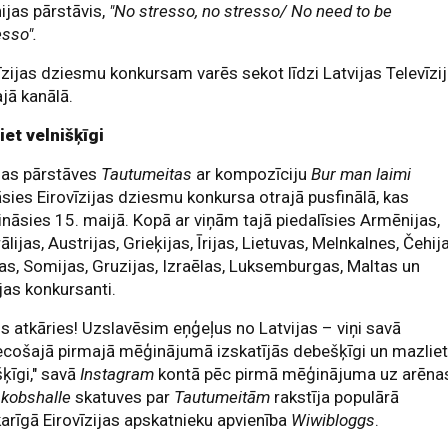
ijas pārstāvis,
"No stresso, no stresso/ No need to be
sso".
īzijas dziesmu konkursam varēs sekot līdzi Latvijas Televīzi
jā kanālā.
iet velnišķīgi
jas pārstāves
Tautumeitas
ar kompozīciju
Bur man laimi
sies Eirovīzijas dziesmu konkursa otrajā pusfinālā, kas
ināsies 15. maijā. Kopā ar viņām tajā piedalīsies Armēnijas,
ālijas, Austrijas, Grieķijas, Īrijas, Lietuvas, Melnkalnes, Čehij
as, Somijas, Gruzijas, Izraēlas, Luksemburgas, Maltas un
jas konkursanti.
is atkāries! Uzslavēsim eņģeļus no Latvijas – viņi savā
ecošajā pirmajā mēģinājumā izskatījās debešķīgi un mazlie
šķīgi," savā
Instagram
kontā pēc pirmā mēģinājuma uz arēna
akobshalle
skatuves par
Tautumeitām
rakstīja populārā
arīgā Eirovīzijas apskatnieku apvienība
Wiwibloggs
.