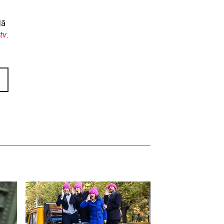
lā
tv
.