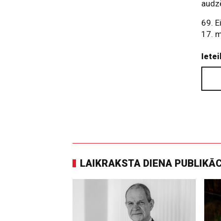
audz
69. E
17. m
Ietei
LAIKRAKSTA DIENA PUBLIKĀ