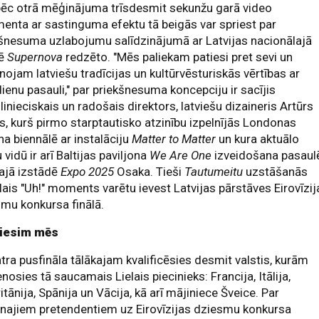
pēc otrā mēģinājuma trīsdesmit sekunžu garā video
enta ar sastinguma efektu tā beigās var spriest par
šnesuma uzlabojumu salīdzinājumā ar Latvijas nacionālajā
sē
Supernova
redzēto. "Mēs paliekam patiesi pret sevi un
nojam latviešu tradīcijas un kultūrvēsturiskās vērtības ar
enu pasauli," par priekšnesuma koncepciju ir sacījis
inieciskais un radošais direktors, latviešu dizaineris Artūrs
s, kurš pirmo starptautisko atzinību izpelnījās Londonas
na biennālē ar instalāciju
Matter to Matter
un kura aktuālo
 vidū ir arī Baltijas paviljona
We Are One
izveidošana pasaul
kajā izstādē
Expo 2025
Osaka. Tieši
Tautumeitu
uzstāšanās
lais "Uh!" moments varētu ievest Latvijas pārstāves Eirovīzij
mu konkursa finālā.
ī iesim mēs
tra pusfināla tālākajam kvalificēsies desmit valstis, kurām
enosies tā saucamais Lielais piecinieks: Francija, Itālija,
ritānija, Spānija un Vācija, kā arī mājiniece Šveice. Par
najiem pretendentiem uz Eirovīzijas dziesmu konkursa