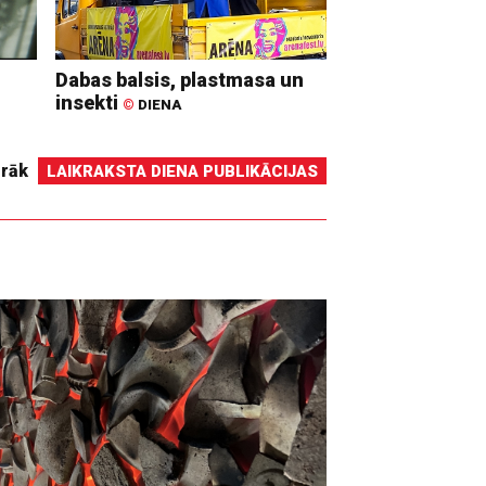
Dabas balsis, plastmasa un
insekti
©
DIENA
irāk
LAIKRAKSTA DIENA PUBLIKĀCIJAS