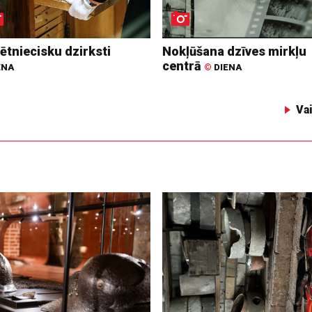
ētniecisku dzirksti
Nokļūšana dzīves mirkļu
centrā
ENA
©
DIENA
Va