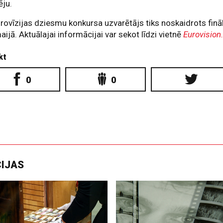
ēju.
irovīzijas dziesmu konkursa uzvarētājs tiks noskaidrots finā
aijā. Aktuālajai informācijai var sekot līdzi vietnē
Eurovision.
kt
0
0
CIJAS