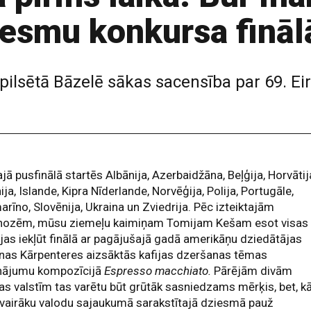
ziesmu konkursa fināl
pilsētā Bāzelē sākas sacensība par 69. Ei
jā pusfinālā startēs Albānija, Azerbaidžāna, Beļģija, Horvātij
ija, Islande, Kipra Nīderlande, Norvēģija, Polija, Portugāle,
rīno, Slovēnija, Ukraina un Zviedrija. Pēc izteiktajām
nozēm, mūsu ziemeļu kaimiņam Tomijam Kešam esot visas
jas iekļūt finālā ar pagājušajā gadā amerikāņu dziedātājas
nas Kārpenteres aizsāktās kafijas dzeršanas tēmas
inājumu kompozīcijā
Espresso macchiato.
Pārējām divām
jas valstīm tas varētu būt grūtāk sasniedzams mērķis, bet, k
vairāku valodu sajaukumā sarakstītajā dziesmā pauž