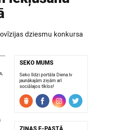
ā
rovīzijas dziesmu konkursa
SEKO MUMS
a,
Seko līdzi portāla Diena.lv
jaunākajām ziņām arī
sociālajos tīklos!
ā
ZIŅAS E-PASTĀ