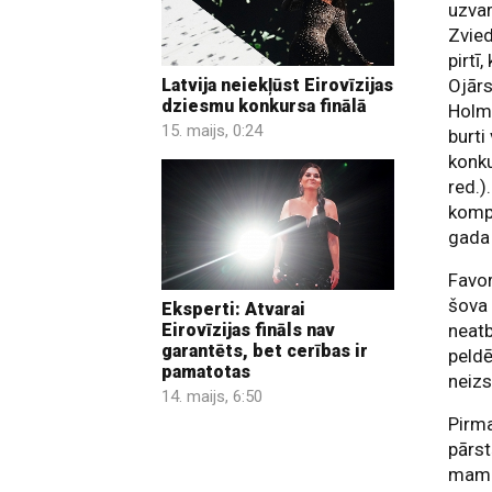
uzvar
Zvied
pirtī
Latvija neiekļūst Eirovīzijas
Ojārs
dziesmu konkursa finālā
Holm
15. maijs, 0:24
burti
konku
red.)
komp
gada
Favor
šov
Eksperti: Atvarai
neatb
Eirovīzijas fināls nav
garantēts, bet cerības ir
peldē
pamatotas
neiz
14. maijs, 6:50
Pirma
pārs
mamm