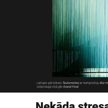
Latvijas pārstāves
Tautumeitas
ar kompozīciju
Bur m
izšķirošajā cīņā jeb
Grand Final
Nekāda stresa