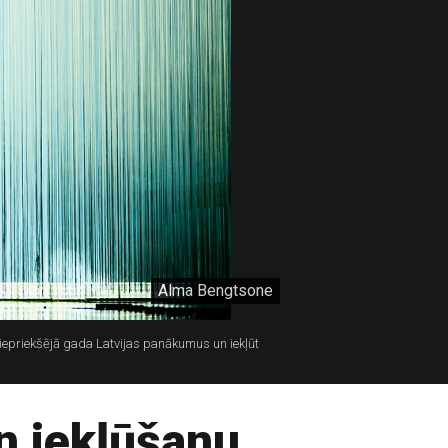
Alma Bengtsone
t iepriekšējā gada Latvijas panākumus un iekļūt
n iekļūšanu