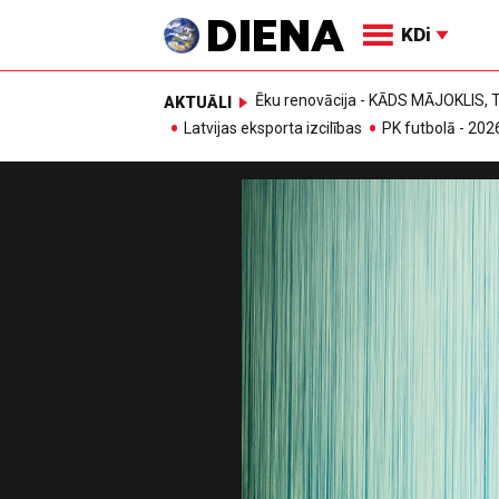
KDi
Ēku renovācija - KĀDS MĀJOKLIS
AKTUĀLI
Latvijas eksporta izcilības
PK futbolā - 202