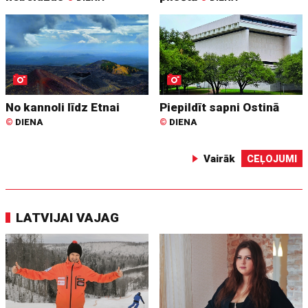
No kannoli līdz Etnai
Piepildīt sapni Ostinā
©
DIENA
©
DIENA
Vairāk
CEĻOJUMI
LATVIJAI VAJAG