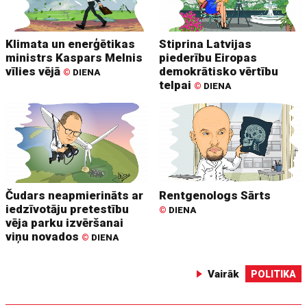
Klimata un enerģētikas
Stiprina Latvijas
ministrs Kaspars Melnis
piederību Eiropas
vīlies vējā
demokrātisko vērtību
©
DIENA
telpai
©
DIENA
Čudars neapmierināts ar
Rentgenologs Sārts
iedzīvotāju pretestību
©
DIENA
vēja parku izvēršanai
viņu novados
©
DIENA
Vairāk
POLITIKA