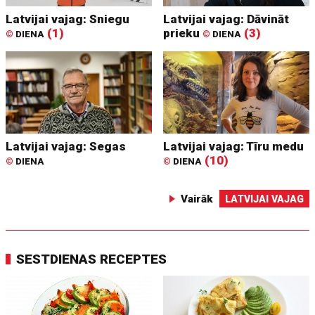
Latvijai vajag: Sniegu
Latvijai vajag: Dāvināt
(1)
prieku
(3)
©
DIENA
©
DIENA
Latvijai vajag: Segas
Latvijai vajag: Tīru medu
(10)
©
DIENA
©
DIENA
Vairāk
LATVIJAI VAJAG
SESTDIENAS RECEPTES