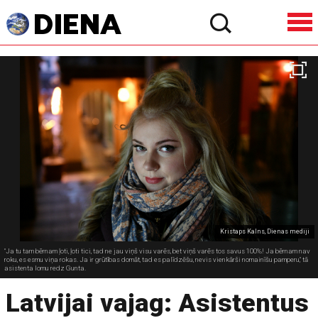
Kristaps Kalns, Dienas mediji
"Ja tu tam bērnam ļoti, ļoti tici, tad ne jau viņš visu varēs, bet viņš varēs tos savus 100%! Ja bērnam nav
roku, es esmu viņa rokas. Ja ir grūtības domāt, tad es palīdzēšu, nevis vienkārši nomainīšu pamperu," tā
asistenta lomu redz Gunta.
Latvijai vajag: Asistentus