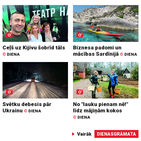
Ceļš uz Kijivu šobrīd tāls
Biznesa padomi un
mācības Sardīnijā
©
DIENA
©
DIENA
Svētku debesis pār
No "lauku pienam nē!"
Ukrainu
līdz mājiņām kokos
©
DIENA
©
DIENA
Vairāk
DIENASGRĀMATA