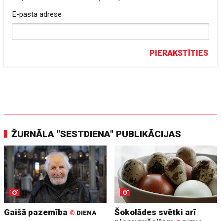
E-pasta adrese
PIERAKSTĪTIES
ŽURNĀLA "SESTDIENA" PUBLIKĀCIJAS
Gaišā pazemība
Šokolādes svētki arī
©
DIENA