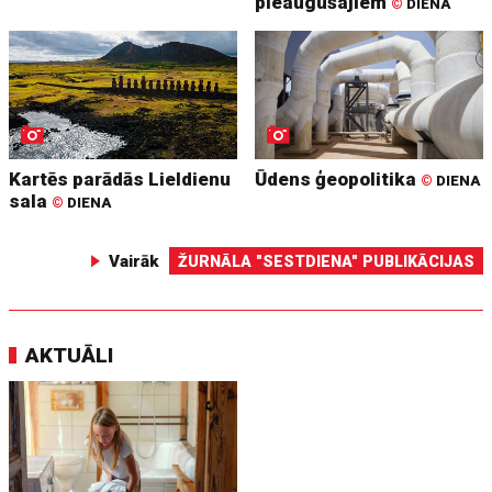
pieaugušajiem
©
DIENA
Kartēs parādās Lieldienu
Ūdens ģeopolitika
©
DIENA
sala
©
DIENA
Vairāk
ŽURNĀLA "SESTDIENA" PUBLIKĀCIJAS
AKTUĀLI