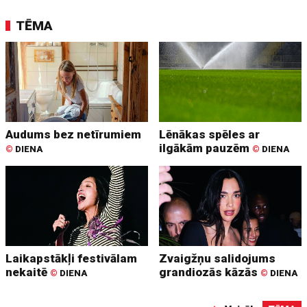
TĒMA
Audums bez netīrumiem
Lēnākas spēles ar
ilgākām pauzēm
©
DIENA
©
DIENA
Laikapstākļi festivālam
Zvaigžņu salidojums
nekaitē
grandiozās kāzās
©
DIENA
©
DIENA