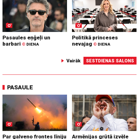
Pasaules eņģeļi un
Politikā princeses
barbari
nevajag
©
DIENA
©
DIENA
Vairāk
SESTDIENAS SALONS
PASAULE
Par galveno frontes līniju
Armēnijas grūtā izvēle