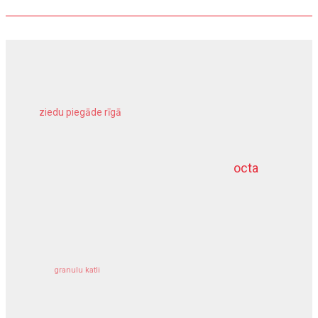
ziedu piegāde rīgā
meliorācijas darbi
octa
dziļurbums
kravu apdrošināšana
granulu katli
siltumsūknis