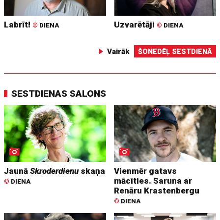
Labrīt!
Uzvarētāji
©
DIENA
©
DIENA
Vairāk
ŠONEDĒĻ SESTDIENĀ
SESTDIENAS SALONS
Jaunā
Skroderdienu
skaņa
Vienmēr gatavs
mācīties. Saruna ar
©
DIENA
Renāru Krastenbergu
©
DIENA