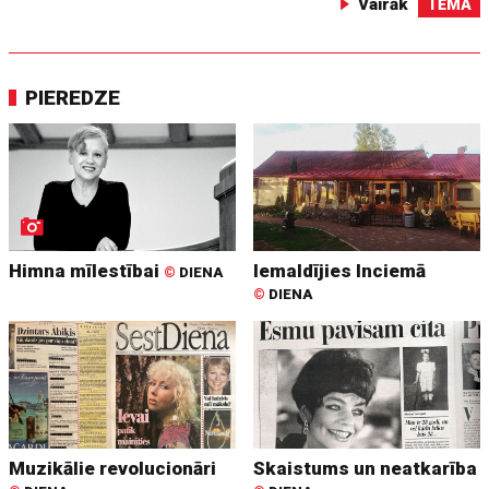
Vairāk
TĒMA
PIEREDZE
Himna mīlestībai
Iemaldījies Inciemā
©
DIENA
©
DIENA
Muzikālie revolucionāri
Skaistums un neatkarība