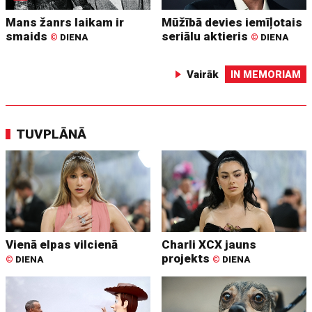
Mans žanrs laikam ir
Mūžībā devies iemīļotais
smaids
seriālu aktieris
©
DIENA
©
DIENA
Vairāk
IN MEMORIAM
TUVPLĀNĀ
Vienā elpas vilcienā
Charli XCX jauns
projekts
©
DIENA
©
DIENA