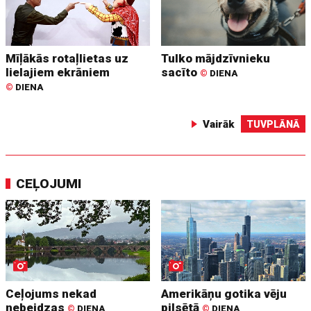
Mīļākās rotaļlietas uz
Tulko mājdzīvnieku
lielajiem ekrāniem
sacīto
©
DIENA
©
DIENA
Vairāk
TUVPLĀNĀ
CEĻOJUMI
Ceļojums nekad
Amerikāņu gotika vēju
nebeidzas
pilsētā
©
DIENA
©
DIENA