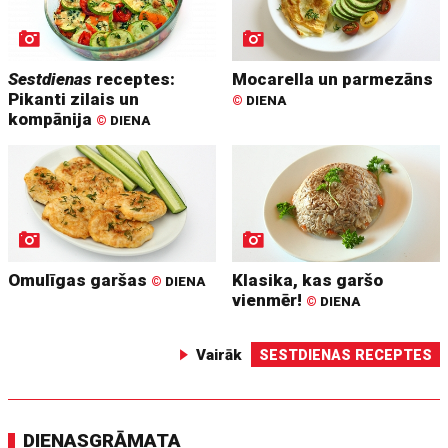
Sestdienas
receptes:
Mocarella un parmezāns
Pikanti zilais un
©
DIENA
kompānija
©
DIENA
Omulīgas garšas
Klasika, kas garšo
©
DIENA
vienmēr!
©
DIENA
Vairāk
SESTDIENAS RECEPTES
DIENASGRĀMATA