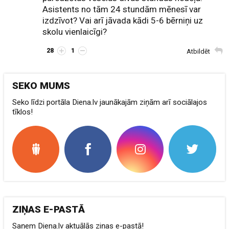
Asistents no tām 24 stundām mēnesī var
izdzīvot? Vai arī jāvada kādi 5-6 bērniņi uz
skolu vienlaicīgi?
28
1
Atbildēt
SEKO MUMS
Seko līdzi portāla Diena.lv jaunākajām ziņām arī sociālajos
tīklos!
ZIŅAS E-PASTĀ
Saņem Diena.lv aktuālās ziņas e-pastā!