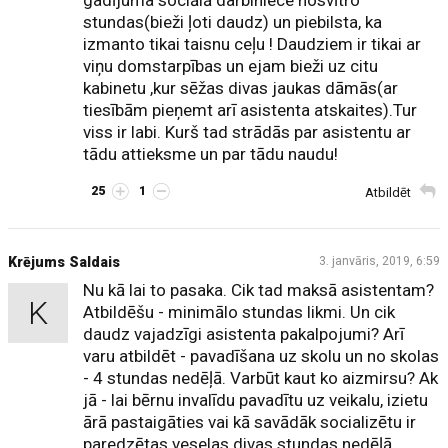
gadījuma sociālā darbiniece nosvītro
stundas(bieži ļoti daudz) un piebilsta, ka
izmanto tikai taisnu ceļu ! Daudziem ir tikai ar
viņu domstarpības un ejam bieži uz citu
kabinetu ,kur sēžas divas jaukas dāmās(ar
tiesībām pieņemt arī asistenta atskaites).Tur
viss ir labi. Kurš tad strādās par asistentu ar
tādu attieksme un par tādu naudu!
25
1
Atbildēt
Krējums Saldais
3. janvāris, 2019, 6:59
Nu kā lai to pasaka. Cik tad maksā asistentam?
K
Atbildēšu - minimālo stundas likmi. Un cik
daudz vajadzīgi asistenta pakalpojumi? Arī
varu atbildēt - pavadīšana uz skolu un no skolas
- 4 stundas nedēļā. Varbūt kaut ko aizmirsu? Ak
jā - lai bērnu invalīdu pavadītu uz veikalu, izietu
ārā pastaigāties vai kā savādāk socializētu ir
paredzētas veselas divas stundas nedēļā.