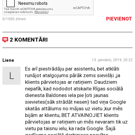
PIEVIENOT
0/1000
zīmes
2 KOMENTĀRI
Liene
13. janvāris, 2019, 20:22
Es arī piestrādāju par asistentu, bet atklāti
L
runājot atalgojums pārāk zems sievišķi ,ja
klients pārvietojas ar ratiņiem. Daudziem
nepatīk, kad nododot atskaite Rīgas sociālā
dienesta Baldones iela pie ļoti jaunas
sievietes(sāk strādāt nesen) tad viņa Google
skatās attālums no mājas uz vietu ,kur mēs
bijām ar klientu, BET ATVAINOJIET klients
pārvietojas ar ratiņiem un mēs nevaram tik uz
vietu pa taisnu ielu, ka rada Google. Šajā