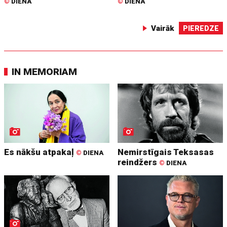
©
DIENA
©
DIENA
Vairāk
PIEREDZE
IN MEMORIAM
Es nākšu atpakaļ
Nemirstīgais Teksasas
©
DIENA
reindžers
©
DIENA