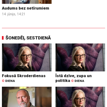
Audums bez netīrumiem
14. jūnijs, 14:21
ŠONEDĒĻ SESTDIENĀ
Fokusā Skroderdienas
Īstā dzīve, zupa un
politika
©
DIENA
©
DIENA