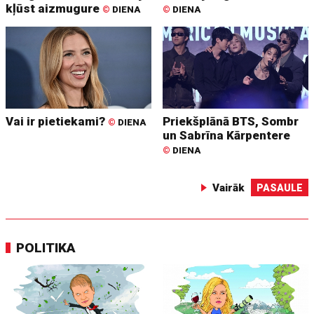
kļūst aizmugure
©
DIENA
©
DIENA
Vai ir pietiekami?
Priekšplānā BTS, Sombr
©
DIENA
un Sabrīna Kārpentere
©
DIENA
Vairāk
PASAULE
POLITIKA