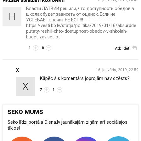
НАШЕЙ БЫВШЕЙ КОЛОНИИ
16. janvāris, 2019, 20:43
Власти ЛАТВИИ решили, что доступность обедов в
Н
школах будет зависеть от оценок. Если не
УСПЕВАЕТ значит НЕ ЕСТ !!! -------------------
https://vesti.bb.lv/statja/politika/2019/01/16/absurdde
putaty-reshili-chto-dostupnost-obedov-v-shkolah-
budet-zaviset-ot-
1
6
Atbildēt
X
16. janvāris, 2019, 22:59
Kāpēc šis komentārs joprojām nav dzēsts?
X
7
1
SEKO MUMS
Seko līdzi portāla Diena.lv jaunākajām ziņām arī sociālajos
tīklos!