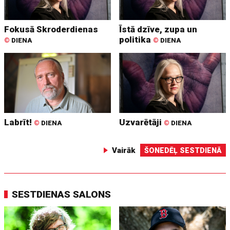
Fokusā Skroderdienas
Īstā dzīve, zupa un
politika
©
DIENA
©
DIENA
Labrīt!
Uzvarētāji
©
DIENA
©
DIENA
Vairāk
ŠONEDĒĻ SESTDIENĀ
SESTDIENAS SALONS