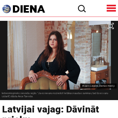
Aivars Liepiņš, Dienas mediji
Iedvesmo prieks sieviešu sejās. "Ja es nevaru noziedot lielākas naudas summas, tad šo es varu
izdarīt," stāsta Ance Tarvida.
Latvijai vajag: Dāvināt