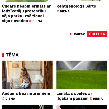
Čudars neapmierināts ar
Rentgenologs Sārts
iedzīvotāju pretestību
©
DIENA
vēja parku izvēršanai
viņu novados
©
DIENA
Vairāk
POLITIKA
TĒMA
Audums bez netīrumiem
Lēnākas spēles ar
ilgākām pauzēm
©
DIENA
©
DIENA