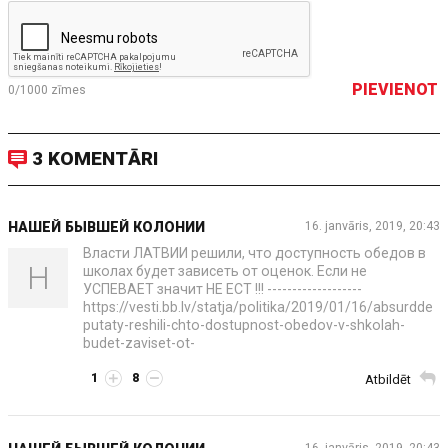
PIEVIENOT
0/1000
zīmes
3 KOMENTĀRI
НАШЕЙ БЫВШЕЙ КОЛОНИИ
16. janvāris, 2019, 20:43
Власти ЛАТВИИ решили, что доступность обедов в
Н
школах будет зависеть от оценок. Если не
УСПЕВАЕТ значит НЕ ЕСТ !!! -------------------
https://vesti.bb.lv/statja/politika/2019/01/16/absurdde
putaty-reshili-chto-dostupnost-obedov-v-shkolah-
budet-zaviset-ot-
1
8
Atbildēt