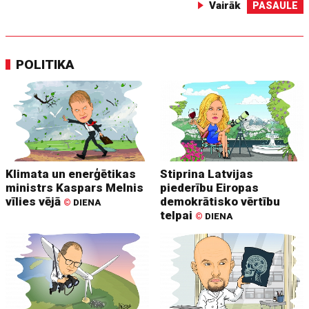
Vairāk
PASAULE
POLITIKA
Klimata un enerģētikas
Stiprina Latvijas
ministrs Kaspars Melnis
piederību Eiropas
vīlies vējā
demokrātisko vērtību
©
DIENA
telpai
©
DIENA