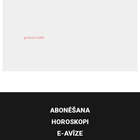
kravu apdrošināšana
granulu katli
siltumsūknis
ABONĒŠANA
HOROSKOPI
E-AVĪZE