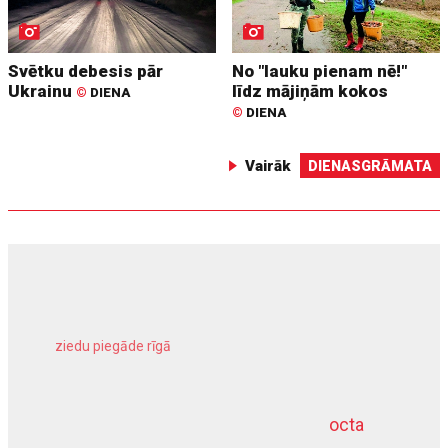
Svētku debesis pār
No "lauku pienam nē!"
Ukrainu
līdz mājiņām kokos
©
DIENA
©
DIENA
Vairāk
DIENASGRĀMATA
ziedu piegāde rīgā
meliorācijas darbi
octa
dziļurbums