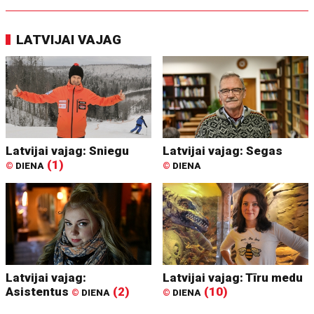
LATVIJAI VAJAG
Latvijai vajag: Sniegu
Latvijai vajag: Segas
(1)
©
DIENA
©
DIENA
Latvijai vajag:
Latvijai vajag: Tīru medu
Asistentus
(2)
(10)
©
DIENA
©
DIENA