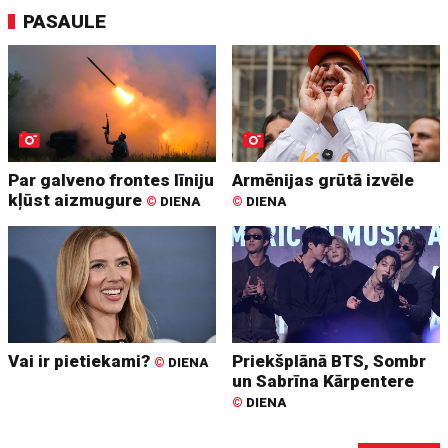
PASAULE
Par galveno frontes līniju
Armēnijas grūtā izvēle
kļūst aizmugure
©
DIENA
©
DIENA
Vai ir pietiekami?
Priekšplānā BTS, Sombr
©
DIENA
un Sabrīna Kārpentere
©
DIENA