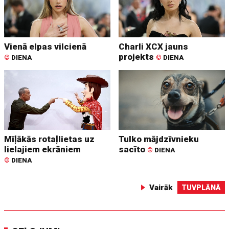
Vienā elpas vilcienā
Charli XCX jauns
projekts
©
DIENA
©
DIENA
Mīļākās rotaļlietas uz
Tulko mājdzīvnieku
lielajiem ekrāniem
sacīto
©
DIENA
©
DIENA
Vairāk
TUVPLĀNĀ