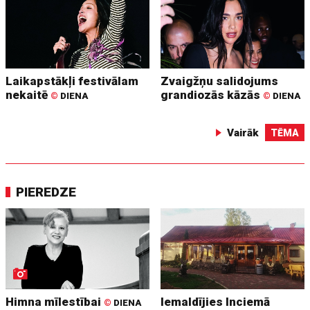
Laikapstākļi festivālam
Zvaigžņu salidojums
nekaitē
grandiozās kāzās
©
DIENA
©
DIENA
Vairāk
TĒMA
PIEREDZE
Himna mīlestībai
Iemaldījies Inciemā
©
DIENA