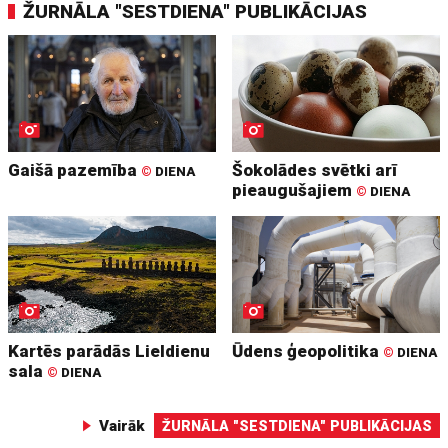
ŽURNĀLA "SESTDIENA" PUBLIKĀCIJAS
Gaišā pazemība
Šokolādes svētki arī
©
DIENA
pieaugušajiem
©
DIENA
Kartēs parādās Lieldienu
Ūdens ģeopolitika
©
DIENA
sala
©
DIENA
Vairāk
ŽURNĀLA "SESTDIENA" PUBLIKĀCIJAS