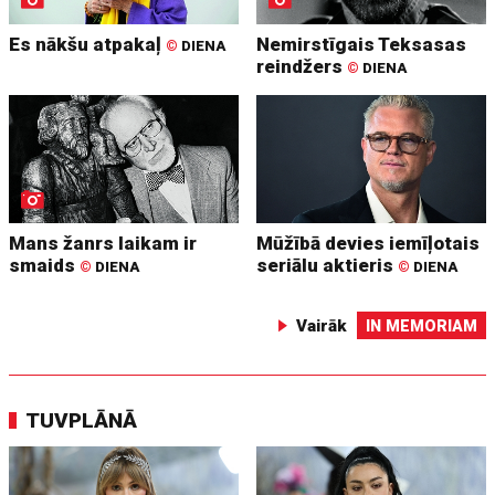
Es nākšu atpakaļ
Nemirstīgais Teksasas
©
DIENA
reindžers
©
DIENA
Mans žanrs laikam ir
Mūžībā devies iemīļotais
smaids
seriālu aktieris
©
DIENA
©
DIENA
Vairāk
IN MEMORIAM
TUVPLĀNĀ