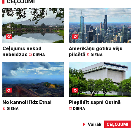
CEĻOJUMI
Ceļojums nekad
Amerikāņu gotika vēju
nebeidzas
pilsētā
©
DIENA
©
DIENA
No kannoli līdz Etnai
Piepildīt sapni Ostinā
©
DIENA
©
DIENA
Vairāk
CEĻOJUMI