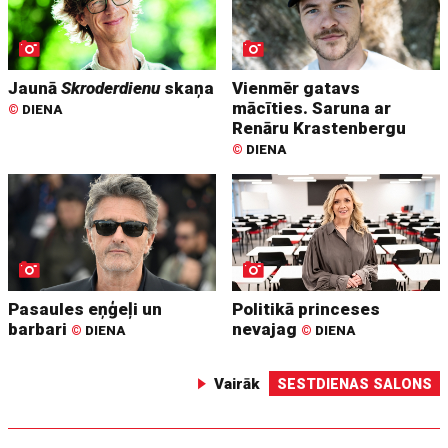
Jaunā
Skroderdienu
skaņa
Vienmēr gatavs
mācīties. Saruna ar
©
DIENA
Renāru Krastenbergu
©
DIENA
Pasaules eņģeļi un
Politikā princeses
barbari
nevajag
©
DIENA
©
DIENA
Vairāk
SESTDIENAS SALONS