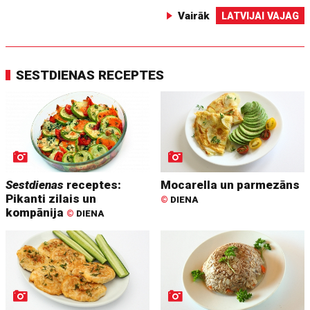
Vairāk
LATVIJAI VAJAG
SESTDIENAS RECEPTES
Sestdienas
receptes:
Mocarella un parmezāns
Pikanti zilais un
©
DIENA
kompānija
©
DIENA