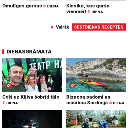
Omulīgas garšas
Klasika, kas garšo
©
DIENA
vienmēr!
©
DIENA
Vairāk
SESTDIENAS RECEPTES
DIENASGRĀMATA
Ceļš uz Kijivu šobrīd tāls
Biznesa padomi un
mācības Sardīnijā
©
DIENA
©
DIENA