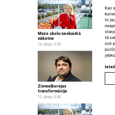
Kas s
kurie
to ļa
neap
starp
Mazo skolu neskaidrā
tā se
nākotne
soli 
16. jūnijs, 5:35
pozīc
jebku
Ietei
Ziemeļkorejas
transformācija
12. jūnijs, 6:00