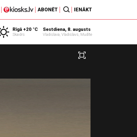
ABONĒT
IENĀKT
Rīgā +20 °C
Sestdiena, 8. augusts
Skaidrs
Vladislava, Vladislavs, Mudīte