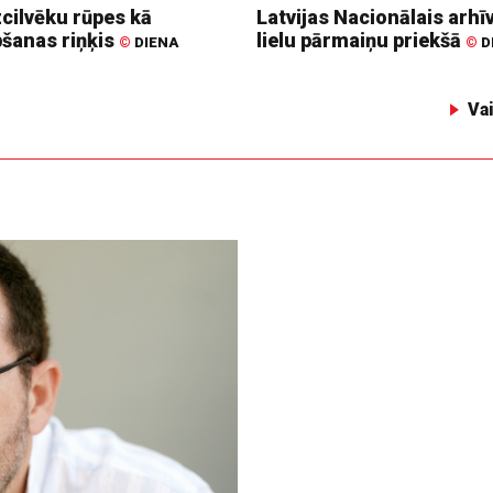
zcilvēku rūpes kā
Latvijas Nacionālais arhīv
bšanas riņķis
lielu pārmaiņu priekšā
©
DIENA
©
D
Va