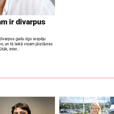
m ir divarpus
divarpus gadu ilgs iespēju
, un tā laikā viņam jāizšķiras
āk, inter...