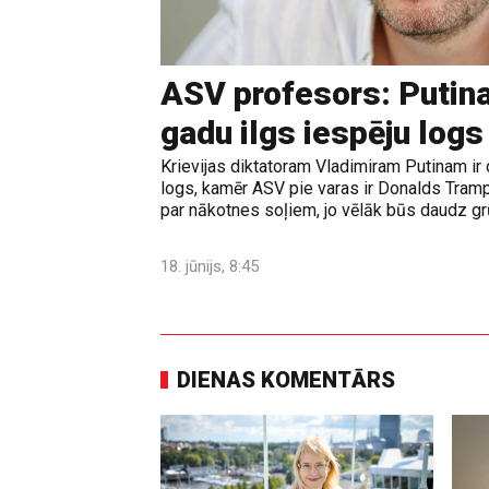
ASV profesors: Putina
gadu ilgs iespēju logs
Krievijas diktatoram Vladimiram Putinam ir 
logs, kamēr ASV pie varas ir Donalds Tramps
par nākotnes soļiem, jo vēlāk būs daudz grūt
18. jūnijs, 8:45
DIENAS KOMENTĀRS