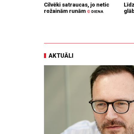
Cilvēki satraucas, jo netic
Līd
rožainām runām
glā
©
DIENA
AKTUĀLI