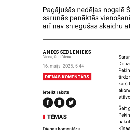
Pagājušās nedēļas nogalē Š
sarunās panāktās vienošanās
arī nav sniegušas skaidru atb
ANDIS SEDLENIEKS
Sarun
Diena, SestDiena
Donal
16. maijs, 2025, 5:44
Peki
tirdz
DIENAS KOMENTĀRS
karš 
ekono
Ieteikt rakstu
stāvo
Šeit
Pekin
TĒMAS
nākot
Ķīna
Dienas komentārs