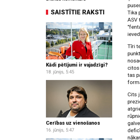
puses
SAISTĪTIE RAKSTI
Tika 
ASV t
"fent
ieve
Tīri 
punkt
nosac
Kādi pētījumi ir vajadzīgi?
citos
18. jūnijs, 5:45
tas p
formā
Cits 
prez
atgri
rūpn
Cerības uz vienošanos
galve
16. jūnijs, 5:47
defic
nākam