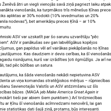
 Ženēvā ātri un viegli vienojās savā ziņā pagriezt laiku atpak
panākta vienošanās, ka turpmākos trīs mēnešus Ķīnas prece
iks apliktas ar 30% nodokli (10% ievedmuitas un 20%
anila nodevas"), bet amerikāņu preces Ķīnā – ar 10%
dmuitu.
tehniski ASV var uzskatīt par šo sarunu uzvarētāju "pēc
iem". ASV ir panākušas sev gan labvēlīgākus kopējos
ījumus, gan papildus vēl arī vairākas piekāpšanās no Ķīnas
 jautājumos. Kas daudziem ir devis cerības, ka šī vienošanās
agaidu risinājums, kurš var izrādīties ļoti ilgmūžīgs. Ja arī n
li, tad pēc būtības un satura.
jautājums, ka šāda vienošanās nekādi nepietuvina ASV
identa un viņa komandas stratēģiskos mērķus – rūpniecības
ešanu Savienotajās Valstīs un ASV atdzimšanu uz šīs
iecības bāzes. (MAGA jeb
Make America Great Again
ir
nokārt tieši par abiem šiem punktiem.) Arī tirdzniecības
ītu ar Ķīnu šī vienošanās acīmredzami nenovērš, lai gan
ie statistikas dati šajā ziņā, protams, būs interesanti.