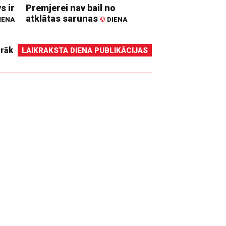
s ir
Premjerei nav bail no
atklātas sarunas
IENA
©
DIENA
irāk
LAIKRAKSTA DIENA PUBLIKĀCIJAS