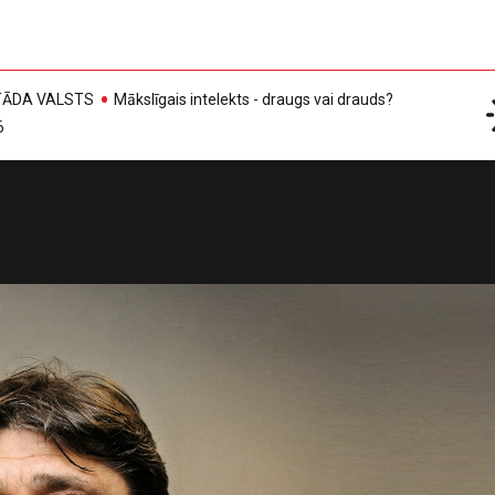
, TĀDA VALSTS
Mākslīgais intelekts - draugs vai drauds?
6