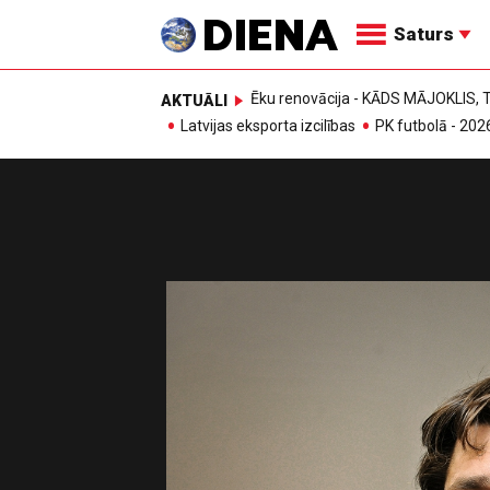
Saturs
Ēku renovācija - KĀDS MĀJOKLIS
AKTUĀLI
Latvijas eksporta izcilības
PK futbolā - 202