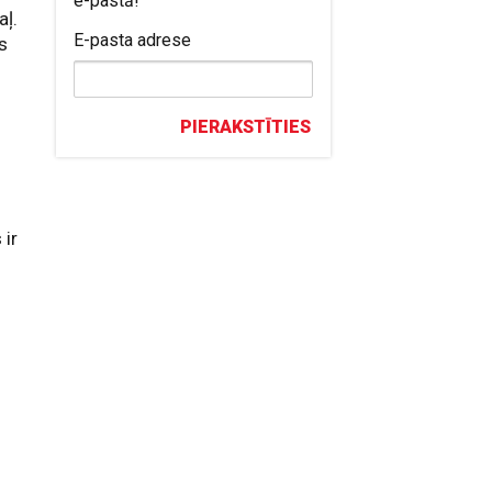
e-pastā!
aļ.
E-pasta adrese
s
PIERAKSTĪTIES
 ir
e