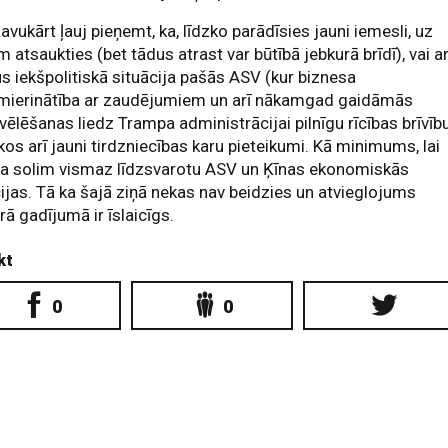
avukārt ļauj pieņemt, ka, līdzko parādīsies jauni iemesli, uz
m atsaukties (bet tādus atrast var būtībā jebkurā brīdī), vai ar
us iekšpolitiskā situācija pašās ASV (kur biznesa
mierinātība ar zaudējumiem un arī nākamgad gaidāmās
vēlēšanas liedz Trampa administrācijai pilnīgu rīcības brīvību
kos arī jauni tirdzniecības karu pieteikumi. Kā minimums, lai
pa solim vismaz līdzsvarotu ASV un Ķīnas ekonomiskās
ijas. Tā ka šajā ziņā nekas nav beidzies un atvieglojums
rā gadījumā ir īslaicīgs.
kt
0
0