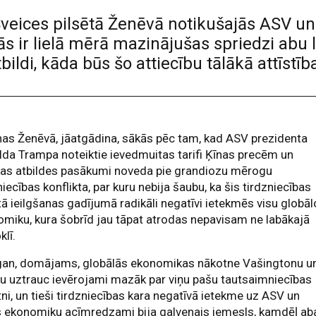
veices pilsētā Ženēvā notikušajās ASV un 
 ir lielā mērā mazinājušas spriedzi abu li
ildi, kāda būs šo attiecību tālākā attīstīb
as Ženēvā, jāatgādina, sākās pēc tam, kad ASV prezidenta
da Trampa noteiktie ievedmuitas tarifi Ķīnas precēm un
nas atbildes pasākumi noveda pie grandiozu mērogu
niecības konflikta, par kuru nebija šaubu, ka šis tirdzniecības
tā ieilgšanas gadījumā radikāli negatīvi ietekmēs visu globāl
miku, kura šobrīd jau tāpat atrodas nepavisam ne labākajā
klī.
 gan, domājams, globālās ekonomikas nākotne Vašingtonu u
u uztrauc ievērojami mazāk par viņu pašu tautsaimniecības
ni, un tieši tirdzniecības kara negatīvā ietekme uz ASV un
s ekonomiku acīmredzami bija galvenais iemesls, kamdēļ ab