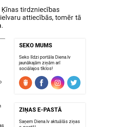
Ķīnas tirdzniecības
elvaru attiecībās, tomēr tā
a.
SEKO MUMS
Seko līdzi portāla Diena.lv
jaunākajām ziņām arī
sociālajos tīklos!
o
n
ZIŅAS E-PASTĀ
Saņem Diena.lv aktuālās ziņas
as