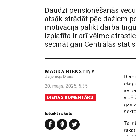
Daudzi pensionēšanās vecumu
atsāk strādāt pēc dažiem pe
motivācija palikt darba tirgū
izplatīta ir arī vēlme atrast
secināt gan Centrālās stati
MAGDA RIEKSTIŅA
Demog
Uzņēmēja Diena
ekspe
20. maijs, 2025, 5:35
iespa
vidēj
DIENAS KOMENTĀRS
gan v
sekto
Ieteikt rakstu
Te ir
rakst