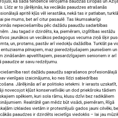
rojuši, ka šāda tendence vērojama daudzās Eiropas un Āzij
īs. Līdz ar to jārēķinās, ka vecākās paaudzes atrašanās
sionālajā apritē kļūs vēl ierastāka, nekā tas ir patlaban, turkl
kai pie mums, bet arī citur pasaulē. Tas likumsakarīgi
iprinās nepieciešamību pēc dažādu paaudžu sadarbības
ēm. Jau tagad ir dzirdēts, ka, piemēram, izglītības iestāžu
ktīvos jaunākos un vecākos pedagogus vecuma ziņā šķir pus
mta, un, protams, pastāv arī viedokļu dažādība. Turklāt pa vi
 entuziasma pilnajiem, maz pieredzējušajiem jauniešiem un
m zināšanām apveltītajiem, piesardzīgajiem senioriem ir arī
ā paaudze ar savu redzējumu.
eciešamība rast dažādu paaudžu saprašanos profesionālajā
nav vienīgais izaicinājums, ko nes līdzi sabiedrības
ošana. Jārēķinās arī ar politisko ietekmi. Ir ierasts uzskatīt,
āji novecojot kļūst konservatīvāki un dod priekšroku tādiem
iskajiem spēkiem, kuri sola rāmu, klusu dzīvi bez radikāliem
cinājumiem. Realitātē gan mēdz būt visādi, piemēram, Rīgā
skaļām izklaides vietām ir protestējuši gados jauni cilvēki, b
cākās paaudzes ir dzirdēts iecietīgs viedoklis – lai jau mūzi