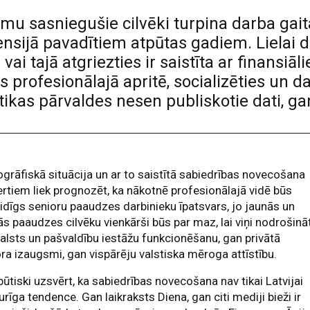
 sasniegušie cilvēki turpina darba gaitas
nsijā pavadītiem atpūtas gadiem. Lielai d
 vai tajā atgriezties ir saistīta ar finans
ies profesionālajā apritē, socializēties un d
stikas pārvaldes nesen publiskotie dati, g
rāfiskā situācija un ar to saistītā sabiedrības novecošana
rtiem liek prognozēt, ka nākotnē profesionālajā vidē būs
idīgs senioru paaudzes darbinieku īpatsvars, jo jaunās un
ās paaudzes cilvēku vienkārši būs par maz, lai viņi nodrošinā
alsts un pašvaldību iestāžu funkcionēšanu, gan privātā
ra izaugsmi, gan vispārēju valstiska mēroga attīstību.
 būtiski uzsvērt, ka sabiedrības novecošana nav tikai Latvijai
urīga tendence. Gan laikraksts Diena, gan citi mediji bieži ir