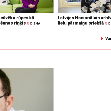
zcilvēku rūpes kā
Latvijas Nacionālais arhīv
bšanas riņķis
lielu pārmaiņu priekšā
©
DIENA
©
D
Va