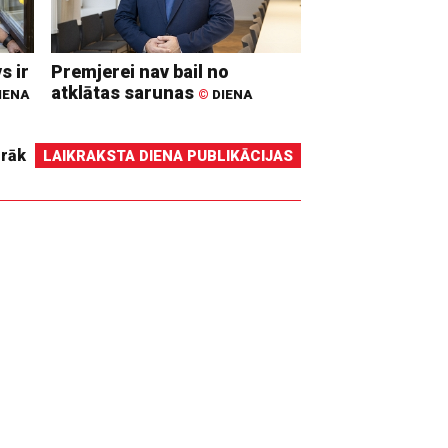
s ir
Premjerei nav bail no
atklātas sarunas
IENA
©
DIENA
irāk
LAIKRAKSTA DIENA PUBLIKĀCIJAS