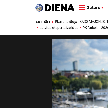
Saturs
Ēku renovācija - KĀDS MĀJOKLIS
AKTUĀLI
Latvijas eksporta izcilības
PK futbolā - 202