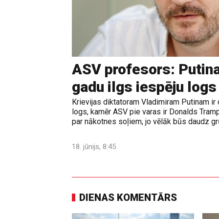
ASV profesors: Putina
gadu ilgs iespēju logs
Krievijas diktatoram Vladimiram Putinam ir 
logs, kamēr ASV pie varas ir Donalds Tramps
par nākotnes soļiem, jo vēlāk būs daudz grūt
18. jūnijs, 8:45
DIENAS KOMENTĀRS