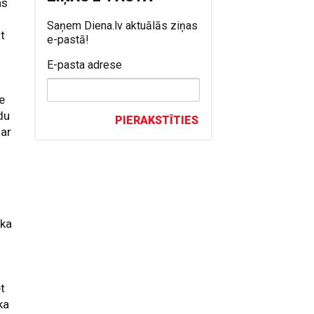
as
Saņem Diena.lv aktuālās ziņas
āt
e-pastā!
E-pasta adrese
e
du
PIERAKSTĪTIES
 ar
 ka
et
ka