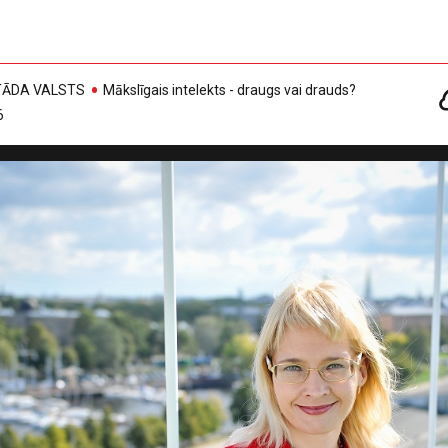
, TĀDA VALSTS
Mākslīgais intelekts - draugs vai drauds?
6