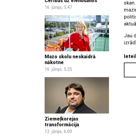
Cerības uz vienošanos
skan.
16. jūnijs, 5:47
mazin
polit
aktuā
Jau d
izrād
Ietei
Mazo skolu neskaidrā
nākotne
16. jūnijs, 5:35
Ziemeļkorejas
transformācija
12. jūnijs, 6:00