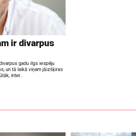
m ir divarpus
divarpus gadu ilgs iespēju
, un tā laikā viņam jāizšķiras
āk, inter...