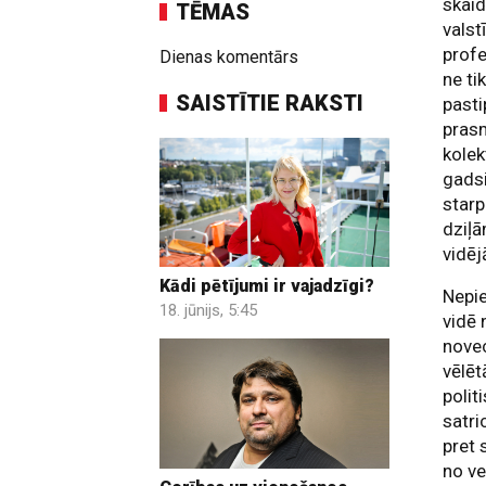
skaid
TĒMAS
valst
profe
Dienas komentārs
ne ti
SAISTĪTIE RAKSTI
past
prasm
kole
gadsi
starp
dziļā
vidēj
Kādi pētījumi ir vajadzīgi?
Nepi
18. jūnijs, 5:45
vidē 
novec
vēlēt
polit
satri
pret 
no ve