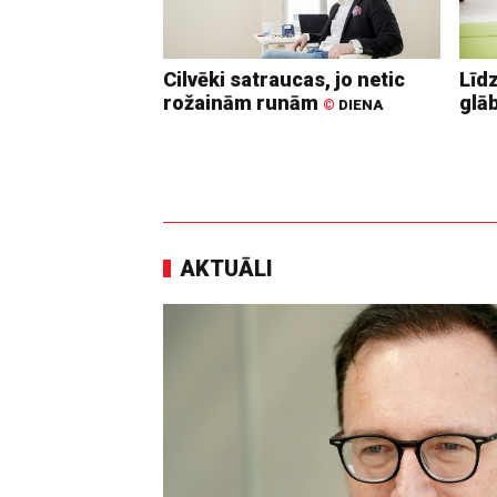
Cilvēki satraucas, jo netic
Līd
rožainām runām
glā
©
DIENA
AKTUĀLI