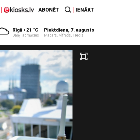
ABONĒT
IENĀKT
Rīgā +21 °C
Piektdiena, 7. augusts
Daļēji apmācies
Madars, Alfrēds, Fredis