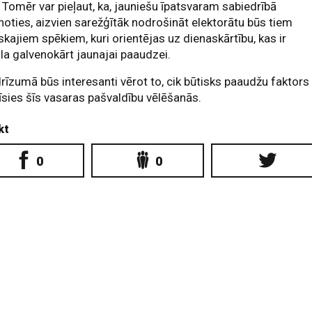
 Tomēr var pieļaut, ka, jauniešu īpatsvaram sabiedrībā
oties, aizvien sarežģītāk nodrošināt elektorātu būs tiem
iskajiem spēkiem, kuri orientējas uz dienaskārtību, kas ir
la galvenokārt jaunajai paaudzei.
rīzumā būs interesanti vērot to, cik būtisks paaudžu faktors
īsies šīs vasaras pašvaldību vēlēšanās.
kt
0
0