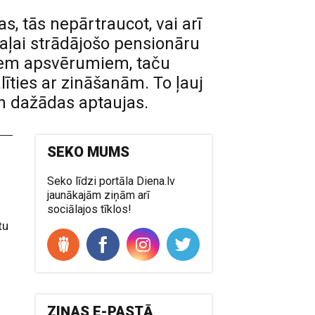
, tās nepārtraucot, vai arī
aļai strādājošo pensionāru
iāliem apsvērumiem, taču
alīties ar zināšanām. To ļauj
an dažādas aptaujas.
SEKO MUMS
Seko līdzi portāla Diena.lv
jaunākajām ziņām arī
sociālajos tīklos!
tu
ZIŅAS E-PASTĀ