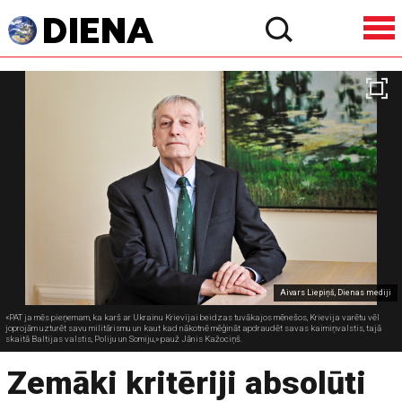
Aivars Liepiņš, Dienas mediji
«PAT ja mēs pieņemam, ka karš ar Ukrainu Krievijai beidzas tuvākajos mēnešos, Krievija varētu vēl
joprojām uzturēt savu militārismu un kaut kad nākotnē mēģināt apdraudēt savas kaimiņvalstis, tajā
skaitā Baltijas valstis, Poliju un Somiju,» pauž Jānis Kažociņš.
Zemāki kritēriji absolūti