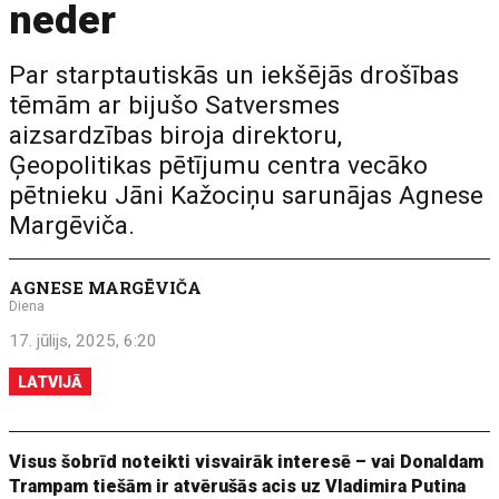
neder
Par starptautiskās un iekšējās drošības
tēmām ar bijušo Satversmes
aizsardzības biroja direktoru,
Ģeopolitikas pētījumu centra vecāko
pētnieku Jāni Kažociņu sarunājas Agnese
Margēviča.
AGNESE MARGĒVIČA
Diena
17. jūlijs, 2025, 6:20
LATVIJĀ
Visus šobrīd noteikti visvairāk interesē – vai Donaldam
Trampam tiešām ir atvērušās acis uz Vladimira Putina