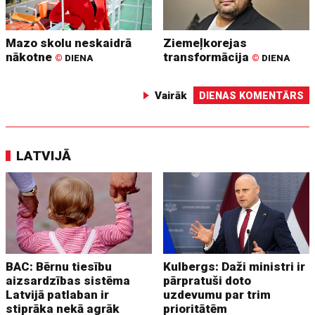
Mazo skolu neskaidrā
Ziemeļkorejas
nākotne
transformācija
©
DIENA
©
DIENA
Vairāk
DIENAS KOMENTĀRS
LATVIJĀ
BAC: Bērnu tiesību
Kulbergs: Daži ministri ir
aizsardzības sistēma
pārpratuši doto
Latvijā patlaban ir
uzdevumu par trim
stiprāka nekā agrāk
prioritātēm