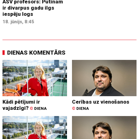
ASV profesors: Putinam
ir divarpus gadu ilgs
iespēju logs
18. jūnijs, 8:45
DIENAS KOMENTĀRS
Kādi pētījumi ir
Cerības uz vienošanos
vajadzīgi?
©
DIENA
©
DIENA