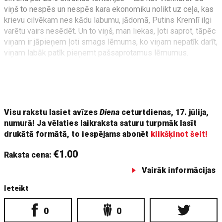
viņš to nespēs un nespēs kara ekonomiku nolikt uz ceļa, kas
krievu cilvēkam nes kādu labumu, jādomā, Putins Kremlī ilgi
varētu vairs nesēdēt. Un to viņš, man liekas, ļoti saprot, tāpēc
viņam ir jāpieņem ļoti smags lēmums, ko viņam nepatīk darīt,
viņam labāk patīk pieņemt pašsaprotamus lēmumus.
Te visinteresantākais ir, ko izvēlēsies Putins –
izmantos šo Trampa it kā acu atvēršanos un attiecību
saasinājumu, lai ietu uz
Visu rakstu lasiet avīzes
Diena
ceturtdienas, 17. jūlija,
numurā! Ja vēlaties laikraksta saturu turpmāk lasīt
drukātā formātā, to iespējams abonēt
klikšķinot šeit!
€1.00
Raksta cena:
Vairāk informācijas
Ieteikt
0
0