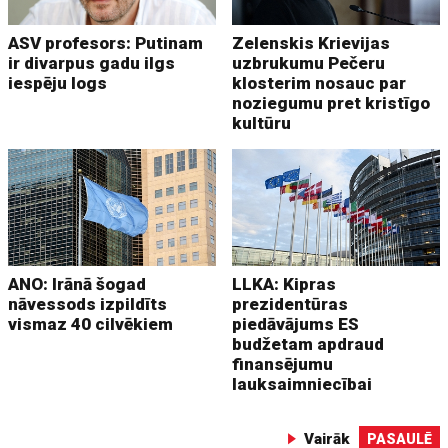
ASV profesors: Putinam
Zelenskis Krievijas
ir divarpus gadu ilgs
uzbrukumu Pečeru
iespēju logs
klosterim nosauc par
noziegumu pret kristīgo
kultūru
ANO: Irānā šogad
LLKA: Kipras
nāvessods izpildīts
prezidentūras
vismaz 40 cilvēkiem
piedāvājums ES
budžetam apdraud
finansējumu
lauksaimniecībai
Vairāk
PASAULĒ