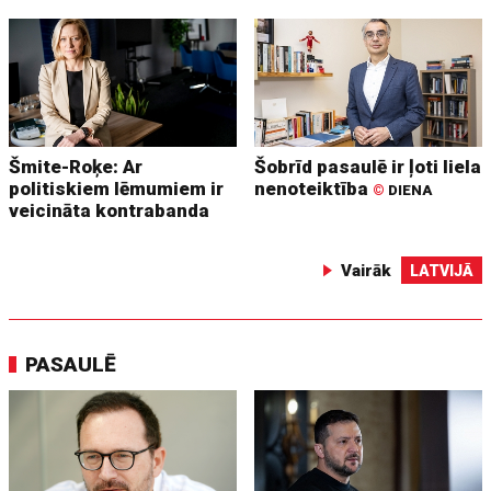
Šmite-Roķe: Ar
Šobrīd pasaulē ir ļoti liela
politiskiem lēmumiem ir
nenoteiktība
©
DIENA
veicināta kontrabanda
Vairāk
LATVIJĀ
PASAULĒ