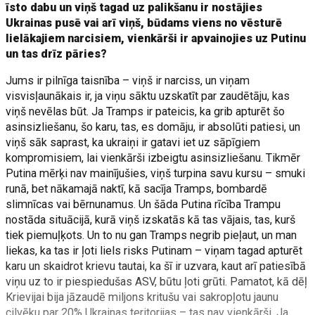
īsto dabu un viņš tagad uz palikšanu ir nostājies
Ukrainas pusē vai arī viņš, būdams viens no vēsturē
lielākajiem narcisiem, vienkārši ir apvainojies uz Putinu
un tas drīz pāries?
Jums ir pilnīga taisnība – viņš ir narciss, un viņam
visvisļaunākais ir, ja viņu sāktu uzskatīt par zaudētāju, kas
viņš nevēlas būt. Ja Tramps ir pateicis, ka grib apturēt šo
asinsizliešanu, šo karu, tas, es domāju, ir absolūti patiesi, un
viņš sāk saprast, ka ukraiņi ir gatavi iet uz sāpīgiem
kompromisiem, lai vienkārši izbeigtu asinsizliešanu. Tikmēr
Putina mērķi nav mainījušies, viņš turpina savu kursu – smuki
runā, bet nākamajā naktī, kā sacīja Tramps, bombardē
slimnīcas vai bērnunamus. Un šāda Putina rīcība Trampu
nostāda situācijā, kurā viņš izskatās kā tas vājais, tas, kurš
tiek piemuļķots. Un to nu gan Tramps negrib pieļaut, un man
liekas, ka tas ir ļoti liels risks Putinam – viņam tagad apturēt
karu un skaidrot krievu tautai, ka šī ir uzvara, kaut arī patiesībā
viņu uz to ir piespiedušas ASV, būtu ļoti grūti. Pamatot, kā dēļ
Krievijai bija jāzaudē miljons kritušu vai sakropļotu jaunu
cilvēku par 20% Ukrainas teritorijas – tas nav vienkārši. Ja