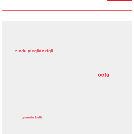
ziedu piegāde rīgā
meliorācijas darbi
octa
dziļurbums
kravu apdrošināšana
granulu katli
siltumsūknis