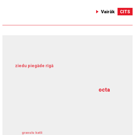
Vairāk
CITS
ziedu piegāde rīgā
meliorācijas darbi
octa
dziļurbums
kravu apdrošināšana
granulu katli