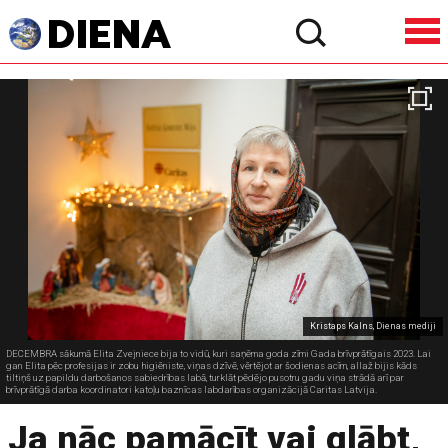
Kristaps Kalns, Dienas mediji
DECEMBRA sākumā Elita Zvejniece bija to vidū, kuri saņēma goda zīmi Gada brīvprātīgais 2023. Lai
gan Elita pēc profesijas ir zobu higiēniste, viņas dzīvē, vērtējot ar šodienas acīm, allaž bijis kāds
tiltiņš uz papildu darbošanos sabiedrības labā, turklāt pēdējo pusotru gadu viņa strādā arī par
brīvprātīgā darba koordinatori katoļu baznīcas labdarības organizācijā Caritas Latvija.
Ja nāc pamācīt vai glābt,