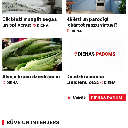
Cik bieži mazgāt segas
Kā ērti un parocīgi
un spilvenus
iekārtot mazu virtuvi?
©
DIENA
©
DIENA
Alveja brūču dziedēšanai
Daudzkrāsainas
Lieldienu olas
©
DIENA
©
DIENA
Vairāk
DIENAS PADOMI
BŪVE UN INTERJERS