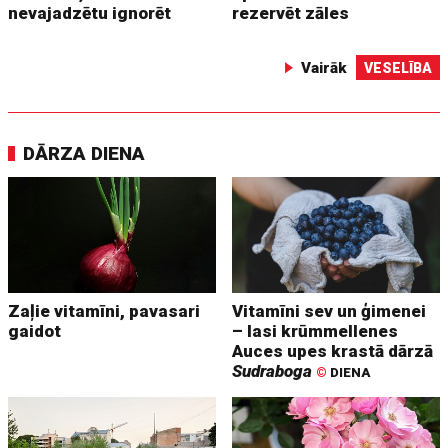
nevajadzētu ignorēt
rezervēt zāles
Vairāk
VESELĪBA
DĀRZA DIENA
Zaļie vitamīni, pavasari
Vitamīni sev un ģimenei
gaidot
– lasi krūmmellenes
Auces upes krastā dārzā
Sudraboga
©
DIENA