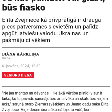
būs fiasko
Elita Zvejniece kā brīvprātīgā ir drauga
plecs patversmes sievietēm un palīdz
apgūt latviešu valodu Ukrainas un
pašmāju cilvēkiem
DIĀNA KĀRKLIŅA
Diena
6. janvāris, 2024, 12:30
SENIORU DIENA
"Ne jau mantas un dāvanas – lielākā vērtība pilnīgi visur ir
laiks, ko tu pavadi, sarunājoties ar cilvēku un skatoties viņam
acīs," sarunā starp Ziemassvētkiem un Jauno gadu saka Elita
Zvejniece. Viņa decembra sākumā bija to vidū, kuri