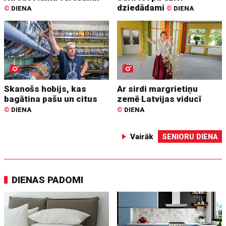
dziedādami
©
DIENA
©
DIENA
Skanošs hobijs, kas
Ar sirdi margrietiņu
bagātina pašu un citus
zemē Latvijas viducī
©
DIENA
©
DIENA
Vairāk
SENIORU DIENA
DIENAS PADOMI