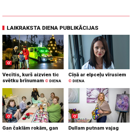
LAIKRAKSTA DIENA PUBLIKĀCIJAS
Vecītis, kurš aizvien tic
Cīņā ar elpceļu vīrusiem
svētku brīnumam
©
DIENA
©
DIENA
Gan čaklām rokām, gan
Dullam putnam vajag