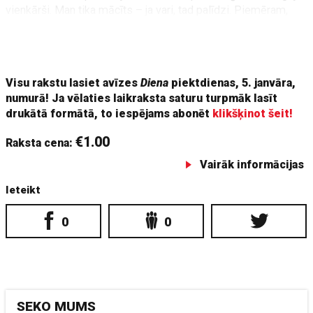
vienkārši. Man tika mācīts – ja vari, tad palīdzi. Piemēram,
tolaik bija cilvēki, kas vienmēr ņēma mašīnā stopētājus, un
bija cilvēki, kas neņēma nekad. Mūsu ģimene ņēma, un tas
likās pašsaprotami, normāli. Nav taču grūti palīdzēt!"
Visu rakstu lasiet avīzes
Diena
piektdienas, 5. janvāra,
numurā! Ja vēlaties laikraksta saturu turpmāk lasīt
drukātā formātā, to iespējams abonēt
klikšķinot šeit!
€1.00
Raksta cena:
Vairāk informācijas
Ieteikt
0
0
SEKO MUMS