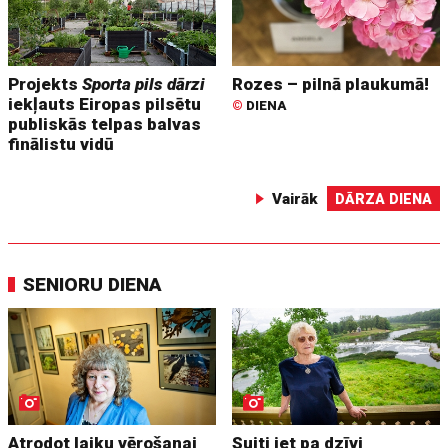
Projekts
Sporta pils dārzi
Rozes – pilnā plaukumā!
iekļauts Eiropas pilsētu
©
DIENA
publiskās telpas balvas
finālistu vidū
Vairāk
DĀRZA DIENA
SENIORU DIENA
Atrodot laiku vērošanai
Suiti iet pa dzīvi