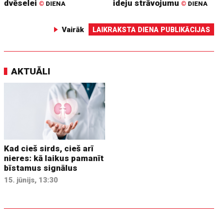
dvēselei
ideju strāvojumu
©
DIENA
©
DIENA
Vairāk
LAIKRAKSTA DIENA PUBLIKĀCIJAS
AKTUĀLI
Kad cieš sirds, cieš arī
nieres: kā laikus pamanīt
bīstamus signālus
15. jūnijs, 13:30