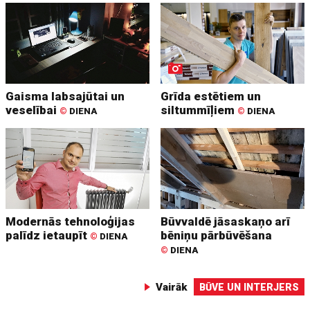
Gaisma labsajūtai un
Grīda estētiem un
veselībai
siltummīļiem
©
DIENA
©
DIENA
Modernās tehnoloģijas
Būvvaldē jāsaskaņo arī
palīdz ietaupīt
bēniņu pārbūvēšana
©
DIENA
©
DIENA
Vairāk
BŪVE UN INTERJERS