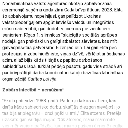
Nodarbinātības valsts aģentūras rīkotajā apbalvošanas
ceremonijā saņēma goda zīmi Gada brīvprātīgais 2023. Elita
šo apbalvojumu nopelnījusi, gan palīdzot Ukrainas
valstspiederīgajiem apgūt latviešu valodu un integrēties
mūsu sabiedrībā, gan dodoties ciemos pie vientuļiem
senioriem Rīgas 1. slimnīcas īslaicīgās sociālās aprūpes
nodaļā, gan praktiski un garīgi atbalstot sievietes, kas mīt
galvaspilsētas patversmē Eiženijas ielā. Lai gan Elita pēc
profesijas ir zobu higiēniste, viņas dzīvē, vērtējot ar šodienas
acīm, allaž bijis kāds tiltiņš uz papildu darbošanos
sabiedrības labā, turklāt pēdējo pusotru gadu viņa strādā arī
par brīvprātīgā darba koordinatori katoļu baznīcas labdarības
organizācijā
Caritas Latvija
.
Zobārstniecībā – nemūžam!
"Skolu pabeidzu 1988. gadā. Padomju laikos uz tiem, kas
darīja kādu sabiedrisko darbu, skatījās diezgan nievājoši, jo
tas bija ar piegaršu – družiņņiki u. tml.," Elita atceras. Pretējs
uzskats gan valdījis mājās. "Cik atceros, mana mammīte
vienmēr visiem palīdzēja, kaut mums pašiem ģimenē negāja