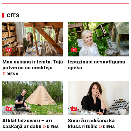
CITS
Man aušana ir lemta. Tajā
Iepazinusi nesavtīguma
patveros un meditēju
spēku
©
DIENA
Atklāt līdzsvaru – arī
Smaržu radīšana kā
saskaņā ar dabu
kluss rituāls
©
DIENA
©
DIENA