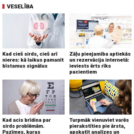
VESELĪBA
Kad cieš sirds, cieš arī
Zāļu pieejamība aptiekās
nieres: kā laikus pamanīt
un rezervācija internetā:
bīstamus signālus
ieviests ērts rīks
pacientiem
Kad acis brīdina par
Turpmāk vienuviet varēs
sirds problēmām.
pierakstīties pie ārsta,
Pazīmes, kuras
apskatīt analīzes un