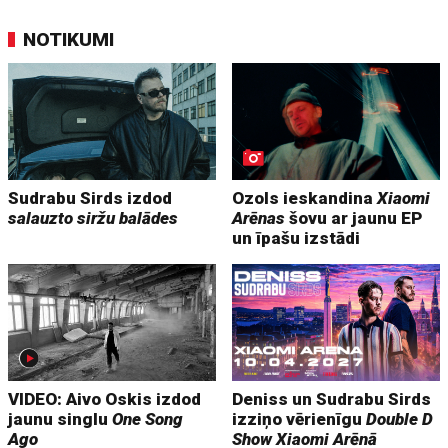
NOTIKUMI
Sudrabu Sirds izdod
Ozols ieskandina
Xiaomi
salauzto siržu balādes
Arēnas
šovu ar jaunu EP
un īpašu izstādi
VIDEO: Aivo Oskis izdod
Deniss un Sudrabu Sirds
jaunu singlu
One Song
izziņo vērienīgu
Double D
Ago
Show
Xiaomi Arēnā