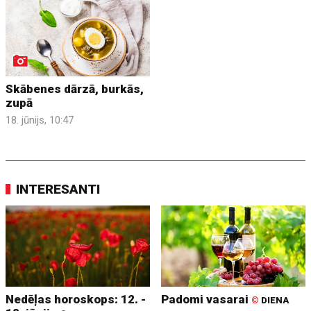
Skābenes dārzā, burkās,
zupā
18. jūnijs, 10:47
INTERESANTI
Nedēļas horoskops: 12. -
Padomi vasarai
©
DIENA