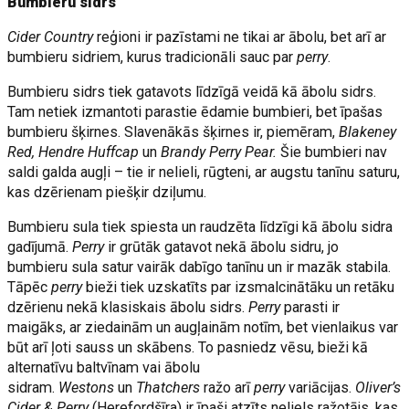
Bumbieru sidrs
Cider Country
reģioni ir pazīstami ne tikai ar ābolu, bet arī ar
bumbieru sidriem, kurus tradicionāli sauc par
perry
.
Bumbieru sidrs tiek gatavots līdzīgā veidā kā ābolu sidrs.
Tam netiek izmantoti parastie ēdamie bumbieri, bet īpašas
bumbieru šķirnes. Slavenākās šķirnes ir, piemēram,
Blakeney
Red, Hendre Huffcap
un
Brandy Perry Pear.
Šie bumbieri nav
saldi galda augļi – tie ir nelieli, rūgteni, ar augstu tanīnu saturu,
kas dzērienam piešķir dziļumu.
Bumbieru sula tiek spiesta un raudzēta līdzīgi kā ābolu sidra
gadījumā.
Perry
ir grūtāk gatavot nekā ābolu sidru, jo
bumbieru sula satur vairāk dabīgo tanīnu un ir mazāk stabila.
Tāpēc
perry
bieži tiek uzskatīts par izsmalcinātāku un retāku
dzērienu nekā klasiskais ābolu sidrs.
Perry
parasti ir
maigāks, ar ziedainām un augļainām notīm, bet vienlaikus var
būt arī ļoti sauss un skābens. To pasniedz vēsu, bieži kā
alternatīvu baltvīnam vai ābolu
sidram.
Westons
un
Thatchers
ražo arī
perry
variācijas.
Oliver’s
Cider & Perry
(Herefordšīra) ir īpaši atzīts neliels ražotājs, kas