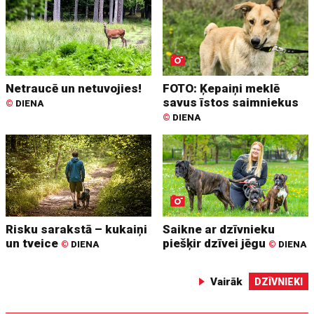
Netraucē un netuvojies!
FOTO: Ķepaiņi meklē
savus īstos saimniekus
©
DIENA
©
DIENA
Risku sarakstā – kukaiņi
Saikne ar dzīvnieku
un tveice
piešķir dzīvei jēgu
©
DIENA
©
DIENA
Vairāk
DZĪVNIEKI