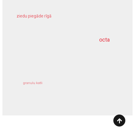
ziedu piegāde rīgā
meliorācijas darbi
octa
dziļurbums
kravu apdrošināšana
granulu katli
siltumsūknis