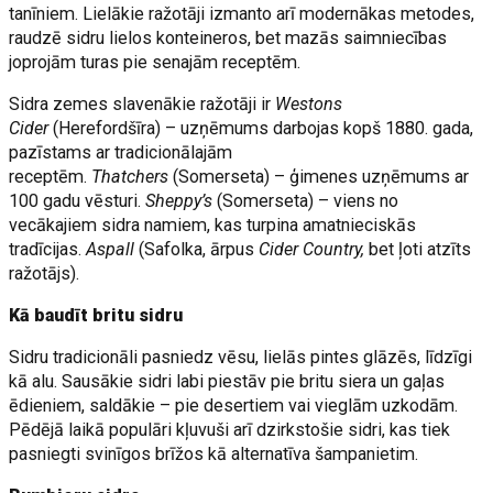
tanīniem. Lielākie ražotāji izmanto arī modernākas metodes,
raudzē sidru lielos konteineros, bet mazās saimniecības
joprojām turas pie senajām receptēm.
Sidra zemes slavenākie ražotāji ir
Westons
Cider
(Herefordšīra) – uzņēmums darbojas kopš 1880. gada,
pazīstams ar tradicionālajām
receptēm.
Thatchers
(Somerseta) – ģimenes uzņēmums ar
100 gadu vēsturi.
Sheppy’s
(Somerseta) – viens no
vecākajiem sidra namiem, kas turpina amatnieciskās
tradīcijas.
Aspall
(Safolka, ārpus
Cider Country,
bet ļoti atzīts
ražotājs).
Kā baudīt britu sidru
Sidru tradicionāli pasniedz vēsu, lielās pintes glāzēs, līdzīgi
kā alu. Sausākie sidri labi piestāv pie britu siera un gaļas
ēdieniem, saldākie – pie desertiem vai vieglām uzkodām.
Pēdējā laikā populāri kļuvuši arī dzirkstošie sidri, kas tiek
pasniegti svinīgos brīžos kā alternatīva šampanietim.