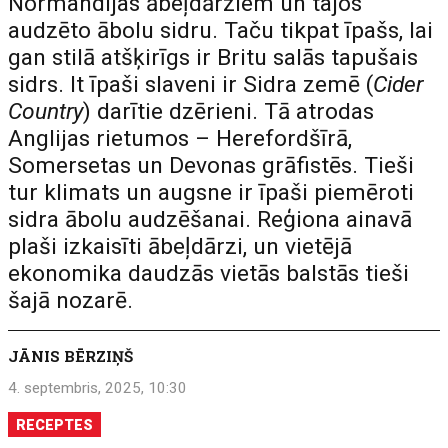
Normandijas ābeļdārziem un tajos
audzēto ābolu sidru. Taču tikpat īpašs, lai
gan stilā atšķirīgs ir Britu salās tapušais
sidrs. It īpaši slaveni ir Sidra zemē (
Cider
Country
) darītie dzērieni. Tā atrodas
Anglijas rietumos – Herefordšīrā,
Somersetas un Devonas grāfistēs. Tieši
tur klimats un augsne ir īpaši piemēroti
sidra ābolu audzēšanai. Reģiona ainavā
plaši izkaisīti ābeļdārzi, un vietējā
ekonomika daudzās vietās balstās tieši
šajā nozarē.
JĀNIS BĒRZIŅŠ
4. septembris, 2025, 10:30
RECEPTES