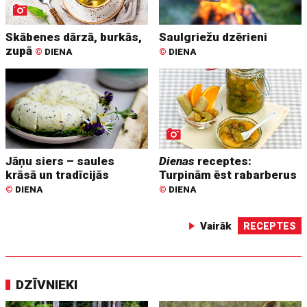
Skābenes dārzā, burkās,
Saulgriežu dzērieni
zupā
©
DIENA
©
DIENA
Jāņu siers – saules
Dienas
receptes:
krāsā un tradīcijās
Turpinām ēst rabarberus
©
DIENA
©
DIENA
Vairāk
RECEPTES
DZĪVNIEKI