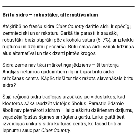
Britu sidrs – robustāks, alternatīva alum
Atšķirībā no franču sidra
Cider Country
darītie sidri ir spēcīgi,
zemnieciski un ar raksturu. Garšā tie parasti ir sausāki,
robustāki, bieži stiprāki pēc alkohola satura (5-7%), ar izteiktu
rūgtumu un dziļumu pēcgaršā. Britu salās sidri vairāk līdzinās
alus alternatīvai un tiek dzerti pintēs krogos.
Sidra zeme nav tikai mārketinga jēdziens – šī teritorija
Anglijas rietumos gadsimtiem ilgi ir bijusi britu sidra
ražošanas centrs. Kāpēc tieši tur tiek ražots slavenākais britu
sidrs?
Šajā reģionā sidra tradīcijas aizsākās jau viduslaikos, kad
klosteros sāka raudzēt vietējos ābolus. Parastie ēdamie
āboli nav piemēroti sidram – lai piešķirtu dzērienam dziļumu,
vajadzēja īpašas šķirnes ar rūgtenu garšu. Laika gaitā šeit
izveidojās unikāls sidra kultūras centrs, ko tagad briti ar
lepnumu sauc par
Cider Country
.