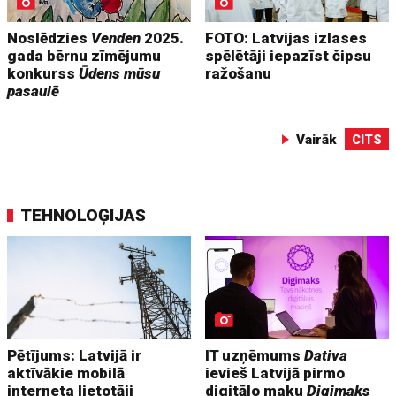
Noslēdzies
Venden
2025.
FOTO: Latvijas izlases
gada bērnu zīmējumu
spēlētāji iepazīst čipsu
konkurss
Ūdens mūsu
ražošanu
pasaulē
Vairāk
CITS
TEHNOLOĢIJAS
Pētījums: Latvijā ir
IT uzņēmums
Dativa
aktīvākie mobilā
ievieš Latvijā pirmo
interneta lietotāji
digitālo maku
Digimaks