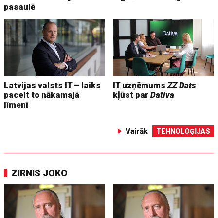
pasaulē
Latvijas valsts IT – laiks
IT uzņēmums
ZZ Dats
pacelt to nākamajā
kļūst par
Dativa
līmenī
Vairāk
TEHNOLOĢIJAS
ZIRNIS JOKO