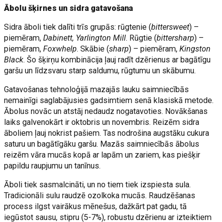
Ābolu šķirnes un sidra gatavošana
Sidra āboli tiek dalīti trīs grupās: rūgtenie (
bittersweet
) –
piemēram,
Dabinett, Yarlington Mill
. Rūgtie (
bittersharp
) –
piemēram,
Foxwhelp
. Skābie (
sharp
) – piemēram,
Kingston
Black
. Šo šķirņu kombinācija ļauj radīt dzērienus ar bagātīgu
garšu un līdzsvaru starp saldumu, rūgtumu un skābumu.
Gatavošanas tehnoloģijā mazajās lauku saimniecībās
nemainīgi saglabājusies gadsimtiem senā klasiskā metode.
Ābolus novāc un atstāj nedaudz nogatavoties. Novākšanas
laiks galvenokārt ir oktobris un novembris. Reizēm sidra
āboliem ļauj nokrist pašiem. Tas nodrošina augstāku cukura
saturu un bagātīgāku garšu. Mazās saimniecībās ābolus
reizēm vāra mucās kopā ar lapām un zariem, kas piešķir
papildu raupjumu un tanīnus.
Āboli tiek sasmalcināti, un no tiem tiek izspiesta sula.
Tradicionāli sulu raudzē ozolkoka mucās. Raudzēšanas
process ilgst vairākus mēnešus, dažkārt pat gadu, tā
iegūstot sausu, stipru (5-7%), robustu dzērienu ar izteiktiem