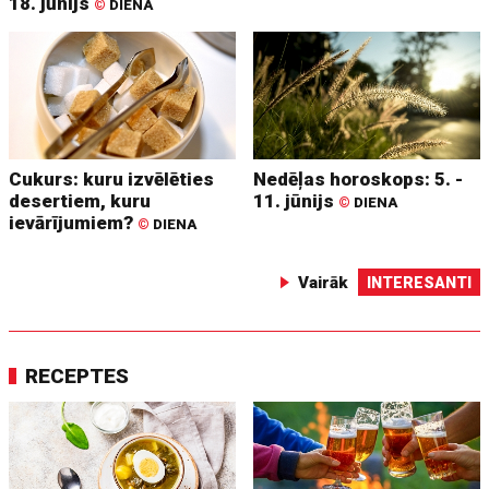
18. jūnijs
©
DIENA
Cukurs: kuru izvēlēties
Nedēļas horoskops: 5. -
desertiem, kuru
11. jūnijs
©
DIENA
ievārījumiem?
©
DIENA
Vairāk
INTERESANTI
RECEPTES