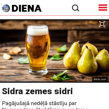
Adobe.stock
Sidra zemes sidri
Pagājušajā nedēļā stāstīju par