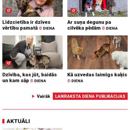
Līdzcietība ir dzīves
Ar suņa degunu pa
vērtību pamatā
cilvēka pēdām
©
DIENA
©
DIENA
Dzīvība, kas jūt, baidās
Kā uzvedas laimīgs kaķis
un kam sāp
©
DIENA
©
DIENA
Vairāk
LAIKRAKSTA DIENA PUBLIKĀCIJAS
AKTUĀLI