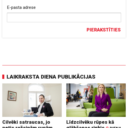
E-pasta adrese
PIERAKSTĪTIES
LAIKRAKSTA DIENA PUBLIKĀCIJAS
Cilvēki satraucas, jo
Līdzcilvēku rūpes kā
netic rožainām runām
glābšanas riņķis