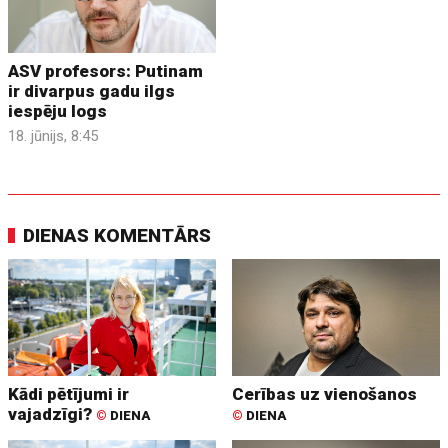
ASV profesors: Putinam
ir divarpus gadu ilgs
iespēju logs
18. jūnijs, 8:45
DIENAS KOMENTĀRS
Kādi pētījumi ir
Cerības uz vienošanos
vajadzīgi?
©
DIENA
©
DIENA