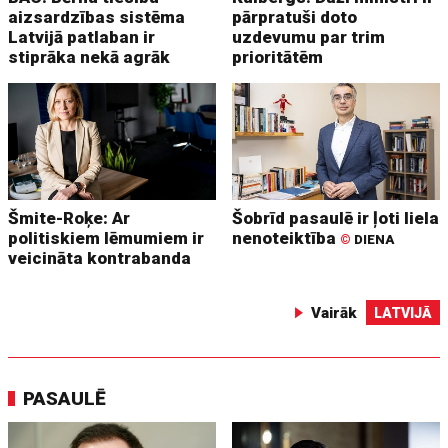
aizsardzības sistēma
pārpratuši doto
Latvijā patlaban ir
uzdevumu par trim
stiprāka nekā agrāk
prioritātēm
Šmite-Roķe: Ar
Šobrīd pasaulē ir ļoti liela
politiskiem lēmumiem ir
nenoteiktība
©
DIENA
veicināta kontrabanda
Vairāk
LATVIJĀ
PASAULĒ