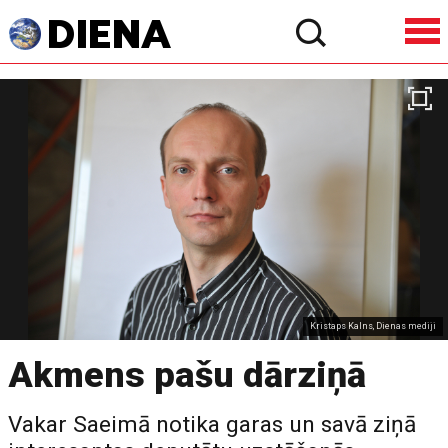
Kristaps Kalns, Dienas mediji
Akmens pašu dārziņā
Vakar Saeimā notika garas un savā ziņā