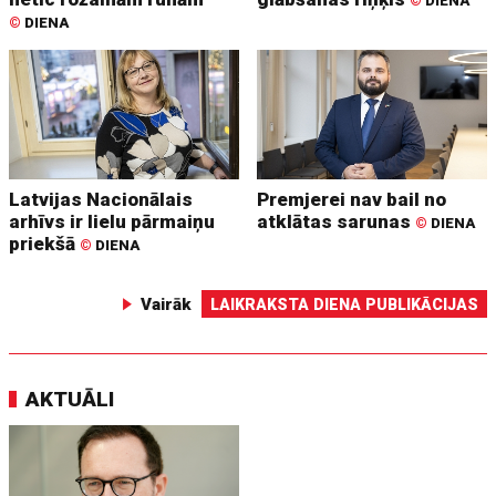
©
DIENA
©
DIENA
Latvijas Nacionālais
Premjerei nav bail no
arhīvs ir lielu pārmaiņu
atklātas sarunas
©
DIENA
priekšā
©
DIENA
Vairāk
LAIKRAKSTA DIENA PUBLIKĀCIJAS
AKTUĀLI