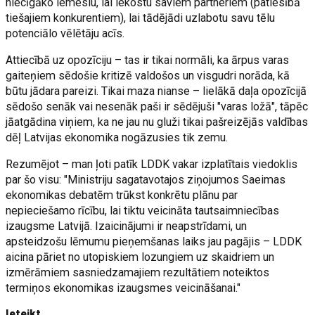
niecīgāko iemeslu, lai iekostu saviem partneriem (patiesībā
tiešajiem konkurentiem), lai tādējādi uzlabotu savu tēlu
potenciālo vēlētāju acīs.
Attiecībā uz opozīciju – tas ir tikai normāli, ka ārpus varas
gaiteņiem sēdošie kritizē valdošos un visgudri norāda, kā
būtu jādara pareizi. Tikai maza nianse – lielākā daļa opozīcijā
sēdošo senāk vai nesenāk paši ir sēdējuši "varas ložā", tāpēc
jāatgādina viņiem, ka ne jau nu gluži tikai pašreizējās valdības
dēļ Latvijas ekonomika nogāzusies tik zemu.
Rezumējot – man ļoti patīk LDDK vakar izplatītais viedoklis
par šo visu: "Ministriju sagatavotajos ziņojumos Saeimas
ekonomikas debatēm trūkst konkrētu plānu par
nepieciešamo rīcību, lai tiktu veicināta tautsaimniecības
izaugsme Latvijā. Izaicinājumi ir neapstrīdami, un
apsteidzošu lēmumu pieņemšanas laiks jau pagājis – LDDK
aicina pāriet no utopiskiem lozungiem uz skaidriem un
izmērāmiem sasniedzamajiem rezultātiem noteiktos
termiņos ekonomikas izaugsmes veicināšanai."
Ieteikt