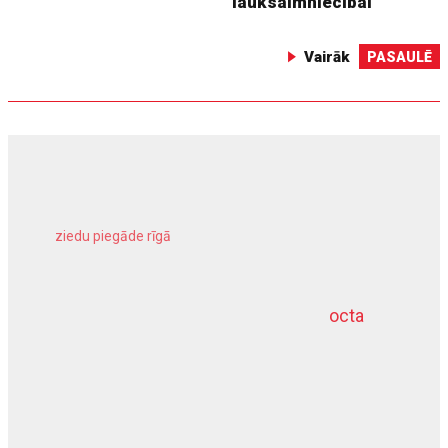
lauksaimniecībai
Vairāk
PASAULĒ
ziedu piegāde rīgā
meliorācijas darbi
octa
dziļurbums
kravu apdrošināšana