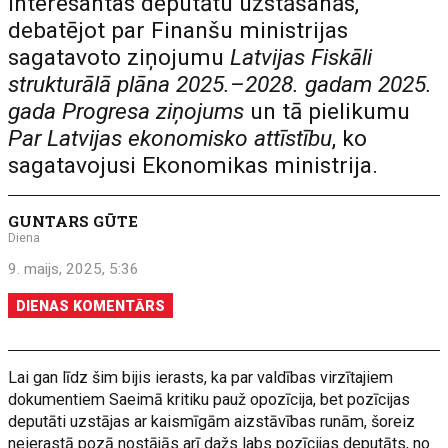
interesantas deputātu uzstāšanās,
debatējot par Finanšu ministrijas
sagatavoto ziņojumu
Latvijas Fiskāli
strukturālā plāna 2025.–2028. gadam 2025.
gada Progresa ziņojums
un tā pielikumu
Par Latvijas ekonomisko attīstību
, ko
sagatavojusi Ekonomikas ministrija.
GUNTARS GŪTE
Diena
9. maijs, 2025, 5:36
DIENAS KOMENTĀRS
Lai gan līdz šim bijis ierasts, ka par valdības virzītajiem
dokumentiem Saeimā kritiku pauž opozīcija, bet pozīcijas
deputāti uzstājas ar kaismīgām aizstāvības runām, šoreiz
neierastā pozā nostājās arī dažs labs pozīcijas deputāts, no