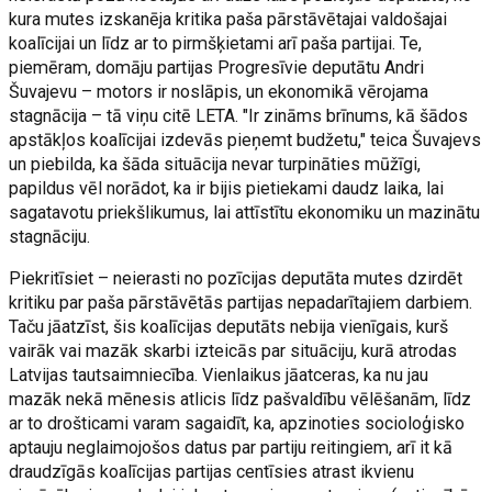
kura mutes izskanēja kritika paša pārstāvētajai valdošajai
koalīcijai un līdz ar to pirmšķietami arī paša partijai. Te,
piemēram, domāju partijas Progresīvie deputātu Andri
Šuvajevu – motors ir noslāpis, un ekonomikā vērojama
stagnācija – tā viņu citē LETA. "Ir zināms brīnums, kā šādos
apstākļos koalīcijai izdevās pieņemt budžetu," teica Šuvajevs
un piebilda, ka šāda situācija nevar turpināties mūžīgi,
papildus vēl norādot, ka ir bijis pietiekami daudz laika, lai
sagatavotu priekšlikumus, lai attīstītu ekonomiku un mazinātu
stagnāciju.
Piekritīsiet – neierasti no pozīcijas deputāta mutes dzirdēt
kritiku par paša pārstāvētās partijas nepadarītajiem darbiem.
Taču jāatzīst, šis koalīcijas deputāts nebija vienīgais, kurš
vairāk vai mazāk skarbi izteicās par situāciju, kurā atrodas
Latvijas tautsaimniecība. Vienlaikus jāatceras, ka nu jau
mazāk nekā mēnesis atlicis līdz pašvaldību vēlēšanām, līdz
ar to drošticami varam sagaidīt, ka, apzinoties socioloģisko
aptauju neglaimojošos datus par partiju reitingiem, arī it kā
draudzīgās koalīcijas partijas centīsies atrast ikvienu