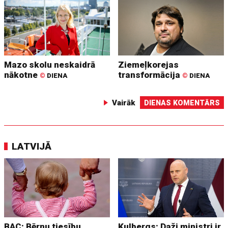
Mazo skolu neskaidrā
Ziemeļkorejas
nākotne
transformācija
©
DIENA
©
DIENA
Vairāk
DIENAS KOMENTĀRS
LATVIJĀ
BAC: Bērnu tiesību
Kulbergs: Daži ministri ir