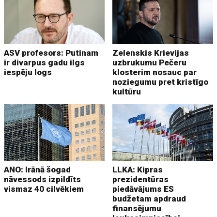
ASV profesors: Putinam
Zelenskis Krievijas
ir divarpus gadu ilgs
uzbrukumu Pečeru
iespēju logs
klosterim nosauc par
noziegumu pret kristīgo
kultūru
ANO: Irānā šogad
LLKA: Kipras
nāvessods izpildīts
prezidentūras
vismaz 40 cilvēkiem
piedāvājums ES
budžetam apdraud
finansējumu