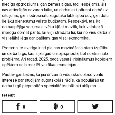
niecīgs apgrozījums, gan zemas algas, tad, iespējams, šis
nav attiecīgās nozares laiks, un darbinieki, pārejot darbā uz
citu jomu, gan nodrošinātu augstāku labklājību sev, gan dotu
lielāku pienesumu valsts budžetam. Respektīvi, tas, ka
darbaspējīga vecuma cilvēku kļūst mazāk, liek valstiskā
mērogā domāt par to, lai viņi strādātu tur, kur no viņu darba ir
vislielākā jēga gan pašiem, gan visai ekonomikai.
Protams, te svarīga ir arī plaisas mazināšana starp izglītību
un darba tirgu, kas ir jau gadiem apspriesta, bet neatrisināta
problēma. Arī tagad, 2025. gada vasarā, risinājumus kopīgiem
spēkiem sola meklēt vairākas ministrijas.
Pastāv gan bažas, ka jau drīzumā vidusskolu absolventu
interese par studijām augstskolās rādīs, ka populārās un
darba tirgū pieprasītās specialitātes būtiski atšķiras.
Ieteikt
0
0