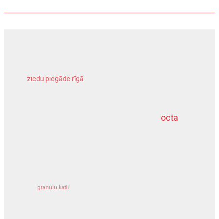
ziedu piegāde rīgā
meliorācijas darbi
octa
dziļurbums
kravu apdrošināšana
granulu katli
siltumsūknis