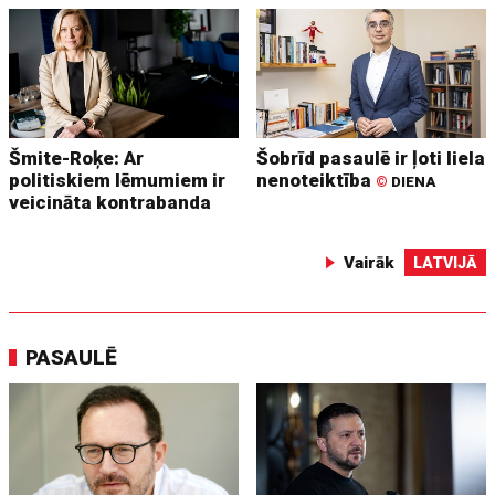
Šmite-Roķe: Ar
Šobrīd pasaulē ir ļoti liela
politiskiem lēmumiem ir
nenoteiktība
©
DIENA
veicināta kontrabanda
Vairāk
LATVIJĀ
PASAULĒ