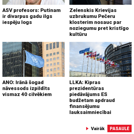
ASV profesors: Putinam
Zelenskis Krievijas
ir divarpus gadu ilgs
uzbrukumu Pečeru
iespēju logs
klosterim nosauc par
noziegumu pret kristīgo
kultūru
ANO: Irānā šogad
LLKA: Kipras
nāvessods izpildīts
prezidentūras
vismaz 40 cilvēkiem
piedāvājums ES
budžetam apdraud
finansējumu
lauksaimniecībai
Vairāk
PASAULĒ