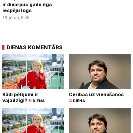
ir divarpus gadu ilgs
iespēju logs
18. jūnijs, 8:45
DIENAS KOMENTĀRS
Kādi pētījumi ir
Cerības uz vienošanos
vajadzīgi?
©
DIENA
©
DIENA