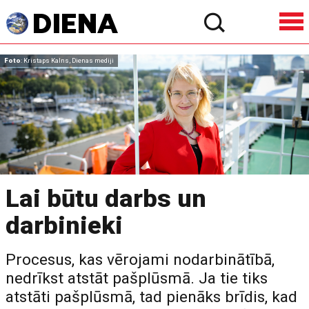
Foto
: Kristaps Kalns, Dienas mediji
Lai būtu darbs un
darbinieki
Procesus, kas vērojami nodarbinātībā,
nedrīkst atstāt pašplūsmā. Ja tie tiks
atstāti pašplūsmā, tad pienāks brīdis, kad