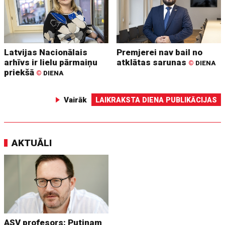
Latvijas Nacionālais
Premjerei nav bail no
arhīvs ir lielu pārmaiņu
atklātas sarunas
©
DIENA
priekšā
©
DIENA
Vairāk
LAIKRAKSTA DIENA PUBLIKĀCIJAS
AKTUĀLI
ASV profesors: Putinam