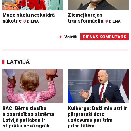
Mazo skolu neskaidrā
Ziemeļkorejas
nākotne
transformācija
©
DIENA
©
DIENA
Vairāk
DIENAS KOMENTĀRS
LATVIJĀ
BAC: Bērnu tiesību
Kulbergs: Daži ministri ir
aizsardzības sistēma
pārpratuši doto
Latvijā patlaban ir
uzdevumu par trim
stiprāka nekā agrāk
prioritātēm