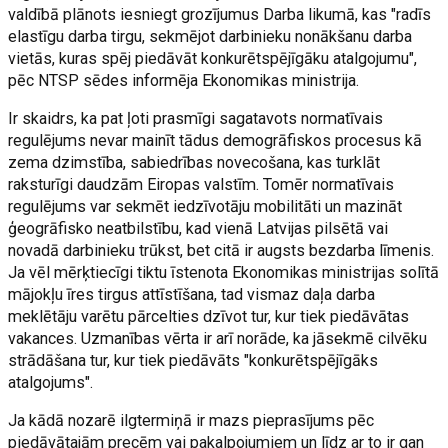
valdībā plānots iesniegt grozījumus Darba likumā, kas "radīs
elastīgu darba tirgu, sekmējot darbinieku nonākšanu darba
vietās, kuras spēj piedāvāt konkurētspējīgāku atalgojumu",
pēc NTSP sēdes informēja Ekonomikas ministrija.
Ir skaidrs, ka pat ļoti prasmīgi sagatavots normatīvais
regulējums nevar mainīt tādus demogrāfiskos procesus kā
zema dzimstība, sabiedrības novecošana, kas turklāt
raksturīgi daudzām Eiropas valstīm. Tomēr normatīvais
regulējums var sekmēt iedzīvotāju mobilitāti un mazināt
ģeogrāfisko neatbilstību, kad vienā Latvijas pilsētā vai
novadā darbinieku trūkst, bet citā ir augsts bezdarba līmenis.
Ja vēl mērķtiecīgi tiktu īstenota Ekonomikas ministrijas solītā
mājokļu īres tirgus attīstīšana, tad vismaz daļa darba
meklētāju varētu pārcelties dzīvot tur, kur tiek piedāvātas
vakances. Uzmanības vērta ir arī norāde, ka jāsekmē cilvēku
strādāšana tur, kur tiek piedāvāts "konkurētspējīgāks
atalgojums".
Ja kādā nozarē ilgtermiņā ir mazs pieprasījums pēc
piedāvātajām precēm vai pakalpojumiem un līdz ar to ir gan