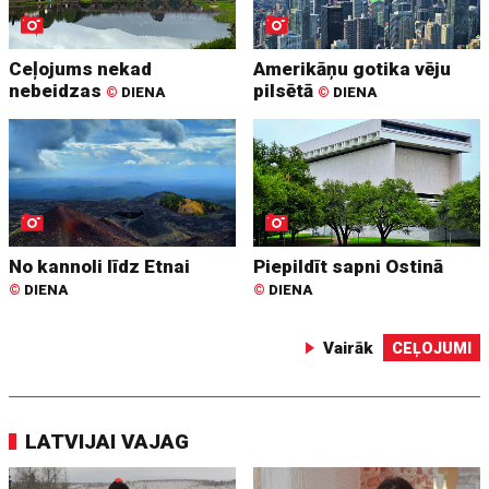
Ceļojums nekad
Amerikāņu gotika vēju
nebeidzas
pilsētā
©
DIENA
©
DIENA
No kannoli līdz Etnai
Piepildīt sapni Ostinā
©
DIENA
©
DIENA
Vairāk
CEĻOJUMI
LATVIJAI VAJAG