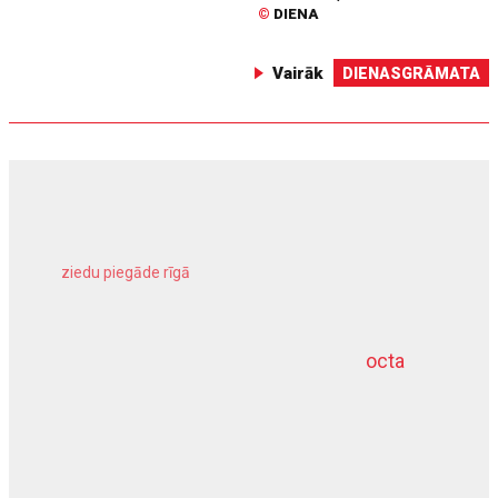
©
DIENA
Vairāk
DIENASGRĀMATA
ziedu piegāde rīgā
meliorācijas darbi
octa
dziļurbums
kravu apdrošināšana