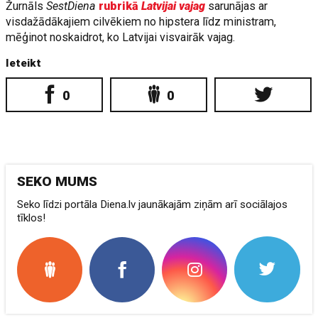
Žurnāls
SestDiena
rubrikā
Latvijai vajag
sarunājas ar
visdažādākajiem cilvēkiem no hipstera līdz ministram,
mēģinot noskaidrot, ko Latvijai visvairāk vajag.
Ieteikt
0
0
SEKO MUMS
Seko līdzi portāla Diena.lv jaunākajām ziņām arī sociālajos
tīklos!