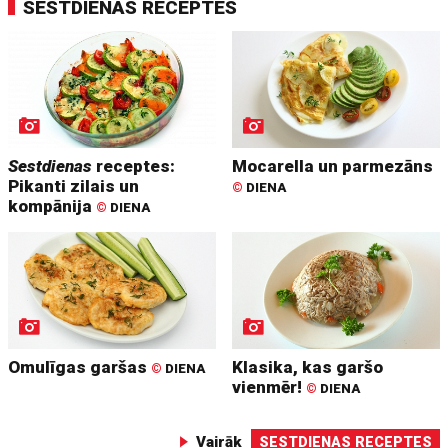
SESTDIENAS RECEPTES
Sestdienas
receptes:
Mocarella un parmezāns
Pikanti zilais un
©
DIENA
kompānija
©
DIENA
Omulīgas garšas
Klasika, kas garšo
©
DIENA
vienmēr!
©
DIENA
Vairāk
SESTDIENAS RECEPTES