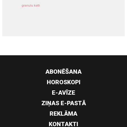
granulu katli
siltumsūknis
ABONĒŠANA
HOROSKOPI
E-AVĪZE
ZIŅAS E-PASTĀ
REKLĀMA
KONTAKTI