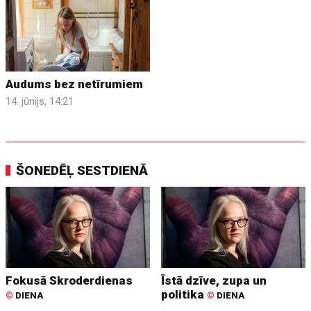
Audums bez netīrumiem
14. jūnijs, 14:21
ŠONEDĒĻ SESTDIENĀ
Fokusā Skroderdienas
Īstā dzīve, zupa un
politika
©
DIENA
©
DIENA