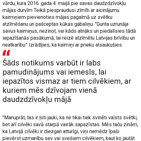
vārdu, kura 2016. gada 4. maijā pie savas daudzdzīvokļu
mājas durvīm Teikā piespraudusi zīmīti ar aicinājumu
kaimiņiem pievienoties mājas pagalmā uz svētku
atzīmēšanu un pašceptas kūkas gabaliņu. "Gunta uzrunāja
savus kaimiņus, nezinot, vai kāds atnāks un piedalīsies tādā
iepazīšanās pasākumā, lai reizē atzīmētu Latvijas brīvību un
neatkarību." Izrādījies, ka kaimiņi ar prieku atsaukušies.
Šāds notikums varbūt ir labs
pamudinājums vai iemesls, lai
iepazītos vismaz ar tiem cilvēkiem, ar
kuriem mēs dzīvojam vienā
daudzdzīvokļu mājā
"Manuprāt, tas ir ļoti jauki, ka ne tikai tiek svinēti valsts svētki,
bet arī cilvēki savā starpā vairāk sapazīstas. Mēs taču zinām,
ka Latvijā cilvēki ir diezgan atturīgi, viņi nemēdz īpaši
pievērst uzmanību sev vai svešiem cilvēkiem, kaut ko jautāt