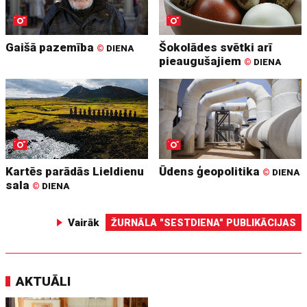
Gaišā pazemība
Šokolādes svētki arī
©
DIENA
pieaugušajiem
©
DIENA
Kartēs parādās Lieldienu
Ūdens ģeopolitika
©
DIENA
sala
©
DIENA
Vairāk
ŽURNĀLA "SESTDIENA" PUBLIKĀCIJAS
AKTUĀLI