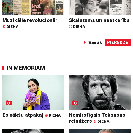
Muzikālie revolucionāri
Skaistums un neatkarība
©
DIENA
©
DIENA
Vairāk
PIEREDZE
IN MEMORIAM
Es nākšu atpakaļ
Nemirstīgais Teksasas
©
DIENA
reindžers
©
DIENA