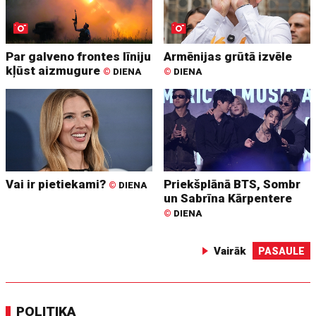
Par galveno frontes līniju
Armēnijas grūtā izvēle
kļūst aizmugure
©
DIENA
©
DIENA
Vai ir pietiekami?
Priekšplānā BTS, Sombr
©
DIENA
un Sabrīna Kārpentere
©
DIENA
Vairāk
PASAULE
POLITIKA