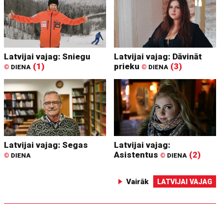
Latvijai vajag: Sniegu
Latvijai vajag: Dāvināt
(1)
prieku
(3)
©
DIENA
©
DIENA
Latvijai vajag: Segas
Latvijai vajag:
Asistentus
(2)
©
DIENA
©
DIENA
Vairāk
LATVIJAI VAJAG