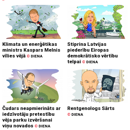
Klimata un enerģētikas
Stiprina Latvijas
ministrs Kaspars Melnis
piederību Eiropas
vīlies vējā
demokrātisko vērtību
©
DIENA
telpai
©
DIENA
Čudars neapmierināts ar
Rentgenologs Sārts
iedzīvotāju pretestību
©
DIENA
vēja parku izvēršanai
viņu novados
©
DIENA