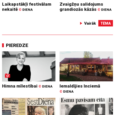
Laikapstākļi festivālam
Zvaigžņu salidojums
nekaitē
grandiozās kāzās
©
DIENA
©
DIENA
Vairāk
TĒMA
PIEREDZE
Himna mīlestībai
Iemaldījies Inciemā
©
DIENA
©
DIENA