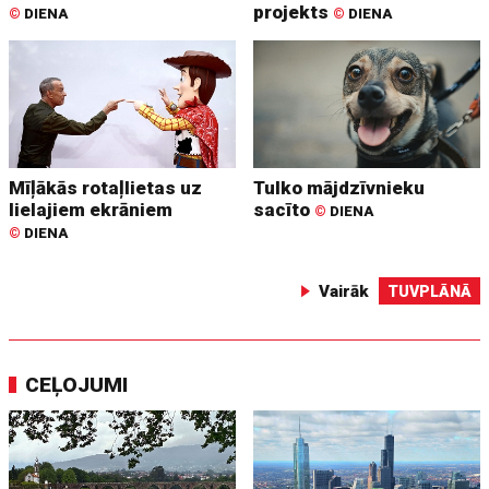
projekts
©
DIENA
©
DIENA
Mīļākās rotaļlietas uz
Tulko mājdzīvnieku
lielajiem ekrāniem
sacīto
©
DIENA
©
DIENA
Vairāk
TUVPLĀNĀ
CEĻOJUMI