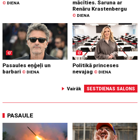
mācīties. Saruna ar
©
DIENA
Renāru Krastenbergu
©
DIENA
Pasaules eņģeļi un
Politikā princeses
barbari
nevajag
©
DIENA
©
DIENA
Vairāk
SESTDIENAS SALONS
PASAULE