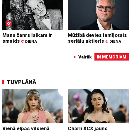
Mans žanrs laikam ir
Mūžībā devies iemīļotais
smaids
seriālu aktieris
©
DIENA
©
DIENA
Vairāk
IN MEMORIAM
TUVPLĀNĀ
Vienā elpas vilcienā
Charli XCX jauns