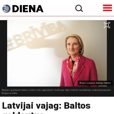
Aivars Liepiņš, Dienas mediji
"Baltais galdauts mums visiem ir ļoti saprotams," izvēli par labu it kā tik vienkāršam simbolam pamato
Selga Laizāne
Latvijai vajag: Baltos