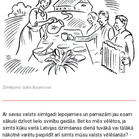
Zīmējums: Gatis Buravcovs
Ar savas valsts simtgadi lepojamies un pamazām jau esam
sākuši dzīvot lielo svinību gaidās. Bet ko mēs vēlētos, ja
simts kūku vietā Latvijas dzimšanas dienā tuvākā vai tālākā
nākotnē varētu piepildīt arī simts mūsu valsts vēlēšanās? -