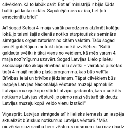
cilvēkiem, kā to labāk darīt. Bet arī ministrijā ir bijis šāds
baltā galdauta mirklis. Sapulcējāmies uz īsu, bet ļoti
emocionālu brīdi."
Arī šogad Selgai 4. maiju vairāk paredzams atzīmēt kolēģu
lokā, jo taisni šajās dienās notiks starptautisks seminārs
simtgades organizatoriem no citām valstīm. Taču šogad
svinēt gribētājiem noteikti būs no kā izvēlēties. "Baltā
galdauta svētki ir tikai viens no veidiem, kā mēs varam 4.
maija nozīmīgumu uzsvērt. Šogad Latvijas Lielo pilsētu
asociācija rīko akciju Brīvības ielu svētki – vairākās pilsētās
tieši 4. maijā notiks plaša programma, kas būs veltīta
Brīvības ielai un brīvības jēdzienam. Tāpat cilvēkiem būs
iespēja Latvijas Nacionālajā vēstures muzejā apmeklēt
Latvijas muzeju kopizstādi Latvijas gadsimts, kas ir unikāls
notikums Latvijas vēsturē, jo pirmo reizi vēsturē tik daudz
Latvijas muzeju kopā veido vienu izstādi."
Viņasprāt, Latvijas simtgade arī ir lielisks iemesls un iespēja
aktualizēt būtiskus notikumus Latvijas vēsturē. "Mēs
pievēršam uzmanību tiem vēstures posmiem, kuri nav daudz