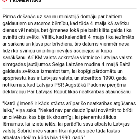
1 KOMENTĀRS
Pirms došanās uz sarunu ministrijā domāju par baltiem
galdautiem un atceros bērnību, kad tāda 4. maija kā svētku
dienas vēl nebija, bet ģimenes lokā pie balti klāta galda tika
svinēti citi svētki. Vēlāk, kad kalendārā 4. maijs tika iezīmēts
ar sarkanu un kļuva par brīvdienu, šis datums vienmēr nesa
līdzi ko svinīgu un pilnīgi neviļus asociējās ar kopā
sanākšanu. Arī KM valsts sekretāra vietniece Latvijas valsts
simtgades jautājumos Selga Laizāne mudina 4. maijā Baltā
galdauta svētkus izmantot tam, lai kopīgi pārdomātu un
apspriestu, kas ir Latvijas valsts, un atcerētos 1990. gada
notikumus, kad Latvijas PSR Augstākā Padome pieņēma
deklarāciju Par Latvijas Republikas neatkarības atjaunošanu.
"Katrā ģimenē ir kāds stāsts arī par šo neatkarības atgūšanas
laiku," viņa saka. "Nekad nav par daudz īpaši novērtēt to brīdi
un cilvēkus, kas bija tik drosmīgi, lai pieņemtu šādus
lēmumus, lai izietu ielās, lai parādītu savu atbalstu Latvijas
valstij. Šobrīd mēs varam tikai ilgoties pēc tāda tautas
atbalsta idejām, kāds bija 1990. gadā."