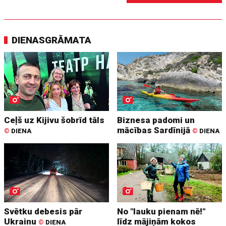
DIENASGRĀMATA
Ceļš uz Kijivu šobrīd tāls
Biznesa padomi un
mācības Sardīnijā
©
DIENA
©
DIENA
Svētku debesis pār
No "lauku pienam nē!"
Ukrainu
līdz mājiņām kokos
©
DIENA