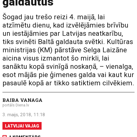
galdautus
Šogad jau trešo reizi 4. maijā, lai
atzīmētu dienu, kad izvēlējāmies brīvību
un iestājāmies par Latvijas neatkarību,
tiks svinēti Baltā galdauta svētki. Kultūras
ministrijas (KM) pārstāve Selga Laizāne
aicina visus izmantot šo mirkli, lai
sanāktu kopā svinīgā noskaņā, – vienalga,
esot mājās pie ģimenes galda vai kaut kur
pasaulē kopā ar tikko satiktiem cilvēkiem.
BAIBA VANAGA
portāls Diena.lv
3. maijs, 2018, 11:18
LATVIJAI VAJAG