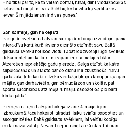
– ne tikai par to, ka tā varam domāt, runāt, darīt visdažādākās
lietas, bet runāt arī par atbildību, ko brīvība kā vērtība sevī
ietver. Šim jēdzienam ir divas puses."
Gan kaimiņi, gan hokejisti
Par godu svētkiem Latvijas simtgades birojs izveidojis īpašu
interaktīvu karti, kurā ikviens aicināts atzīmēt savu Baltā
galdauta svētku norises vietu. Tāpat iedzīvotāji lūgti svētkus
dokumentēt un dalīties ar iespaidiem sociālajos tīklos.
Atceroties iepriekšējo gadu pieredzi, Selga atzīst, ka katra
sapulcēšanās un stāsts par šo dienu ir aizkustinošs. "Divu
gadu laikā ļoti daudz cilvēku visdažādākajās kompānijās gan
mājās, gan darbavietās, gan bērnudārzos un skolās, pat
sporta sacensībās atzīmēja 4. maiju, sasēžoties pie balti
klāta galda."
Piemēram, pērn Latvijas hokeja izlase 4. maijā bijusi
izbraukumā, taču hokejisti atraduši laiku svinīgi saposties un
saorganizēties Baltā galdauta svētkiem, lai veltītu kopīgu
mirkli savai valstij. Nevarot nepieminēt arī Guntas Taboras