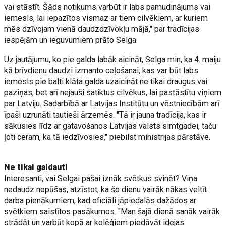
vai stāstīt. Šāds notikums varbūt ir labs pamudinājums vai
iemesls, lai iepazītos vismaz ar tiem cilvēkiem, ar kuriem
mēs dzīvojam vienā daudzdzīvokļu mājā," par tradīcijas
iespējām un ieguvumiem prāto Selga.
Uz jautājumu, ko pie galda labāk aicināt, Selga min, ka 4. maiju
kā brīvdienu daudzi izmanto ceļošanai, kas var būt labs
iemesls pie balti klāta galda uzaicināt ne tikai draugus vai
paziņas, bet arī nejauši satiktus cilvēkus, lai pastāstītu viņiem
par Latviju. Sadarbībā ar Latvijas Institūtu un vēstniecībām arī
īpaši uzrunāti tautieši ārzemēs. "Tā ir jauna tradīcija, kas ir
sākusies līdz ar gatavošanos Latvijas valsts simtgadei, taču
ļoti ceram, ka tā iedzīvosies," piebilst ministrijas pārstāve.
Ne tikai galdauti
Interesanti, vai Selgai pašai iznāk svētkus svinēt? Viņa
nedaudz nopūšas, atzīstot, ka šo dienu vairāk nākas veltīt
darba pienākumiem, kad oficiāli jāpiedalās dažādos ar
svētkiem saistītos pasākumos. "Man šajā dienā sanāk vairāk
strādāt un varbūt kopā ar kolēģiem piedāvāt idejas