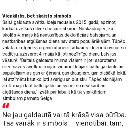
Vienkāršs, bet skaists simbols
Baltā galdauta svētku ideja radusies 2015. gadā, apzinot,
kādus svētkus cilvēki tiešām atzīmē. Noskaidrojies, ka
skolās 4. maijs kā neatkarības deklarācijas balsojuma un
neatkarības atgūšanas diena nav starp populārākajām. Tāpēc
valsts simtgades organizatoriem radusies ideja iedzīvināt šo
tradīciju, uzsverot 4. maiju kā ļoti nozīmīgu dienu Latvijas
vēsturē. "Baltais galdauts mums visiem ir ļoti saprotams,
mēs savos svētkos mājās vienmēr klājam baltu galdautu un
sapulcējamies gan ar ģimeni, gan draugiem, gan plašākā lokā,
lai atzīmētu kaut ko ļoti svarīgu un būtisku. Tāpēc aicinājām
arī 4. maijā klāt baltu galdu un svinēt šo neatkarības
atgūšanas dienu," izvēli par labu it kā tik vienkāršam
simbolam pamato Selga.
Ne jau galdautā vai tā krāsā visa būtība.
Tas vairāk ir simbols – vienotībai, tam,