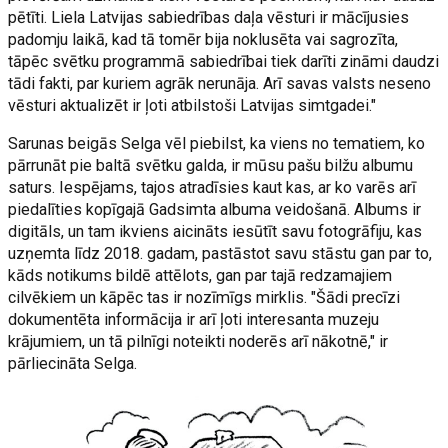
pētīti. Liela Latvijas sabiedrības daļa vēsturi ir mācījusies
padomju laikā, kad tā tomēr bija noklusēta vai sagrozīta,
tāpēc svētku programmā sabiedrībai tiek darīti zināmi daudzi
tādi fakti, par kuriem agrāk nerunāja. Arī savas valsts neseno
vēsturi aktualizēt ir ļoti atbilstoši Latvijas simtgadei."
Sarunas beigās Selga vēl piebilst, ka viens no tematiem, ko
pārrunāt pie baltā svētku galda, ir mūsu pašu bilžu albumu
saturs. Iespējams, tajos atradīsies kaut kas, ar ko varēs arī
piedalīties kopīgajā Gadsimta albuma veidošanā. Albums ir
digitāls, un tam ikviens aicināts iesūtīt savu fotogrāfiju, kas
uzņemta līdz 2018. gadam, pastāstot savu stāstu gan par to,
kāds notikums bildē attēlots, gan par tajā redzamajiem
cilvēkiem un kāpēc tas ir nozīmīgs mirklis. "Šādi precīzi
dokumentēta informācija ir arī ļoti interesanta muzeju
krājumiem, un tā pilnīgi noteikti noderēs arī nākotnē," ir
pārliecināta Selga.