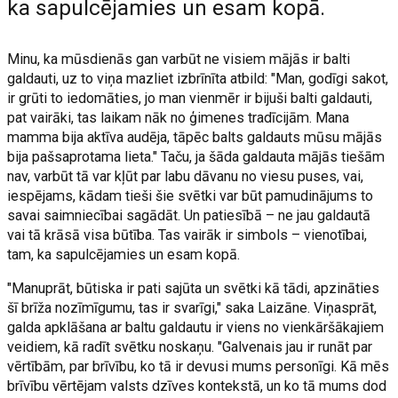
ka sapulcējamies un esam kopā.
Minu, ka mūsdienās gan varbūt ne visiem mājās ir balti
galdauti, uz to viņa mazliet izbrīnīta atbild: "Man, godīgi sakot,
ir grūti to iedomāties, jo man vienmēr ir bijuši balti galdauti,
pat vairāki, tas laikam nāk no ģimenes tradīcijām. Mana
mamma bija aktīva audēja, tāpēc balts galdauts mūsu mājās
bija pašsaprotama lieta." Taču, ja šāda galdauta mājās tiešām
nav, varbūt tā var kļūt par labu dāvanu no viesu puses, vai,
iespējams, kādam tieši šie svētki var būt pamudinājums to
savai saimniecībai sagādāt. Un patiesībā – ne jau galdautā
vai tā krāsā visa būtība. Tas vairāk ir simbols – vienotībai,
tam, ka sapulcējamies un esam kopā.
"Manuprāt, būtiska ir pati sajūta un svētki kā tādi, apzināties
šī brīža nozīmīgumu, tas ir svarīgi," saka Laizāne. Viņasprāt,
galda apklāšana ar baltu galdautu ir viens no vienkāršākajiem
veidiem, kā radīt svētku noskaņu. "Galvenais jau ir runāt par
vērtībām, par brīvību, ko tā ir devusi mums personīgi. Kā mēs
brīvību vērtējam valsts dzīves kontekstā, un ko tā mums dod