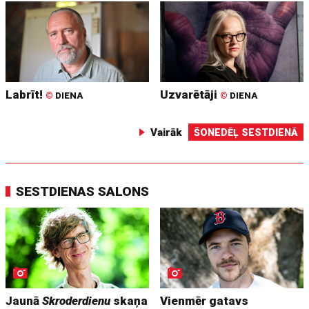
Labrīt!
Uzvarētāji
©
DIENA
©
DIENA
Vairāk
ŠONEDĒĻ SESTDIENĀ
SESTDIENAS SALONS
Jaunā
Skroderdienu
skaņa
Vienmēr gatavs