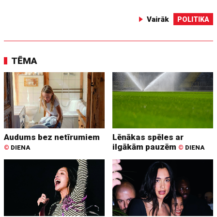
Vairāk
POLITIKA
TĒMA
Audums bez netīrumiem
Lēnākas spēles ar
ilgākām pauzēm
©
DIENA
©
DIENA