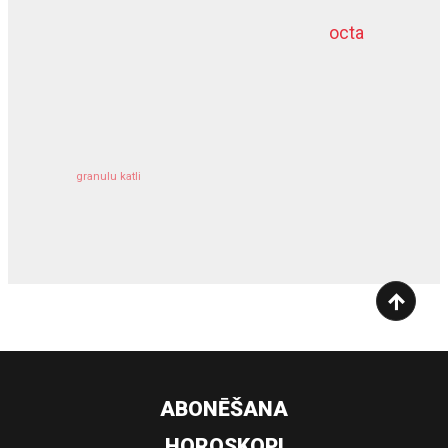
octa
dziļurbums
kravu apdrošināšana
granulu katli
siltumsūknis
ABONĒŠANA
HOROSKOPI