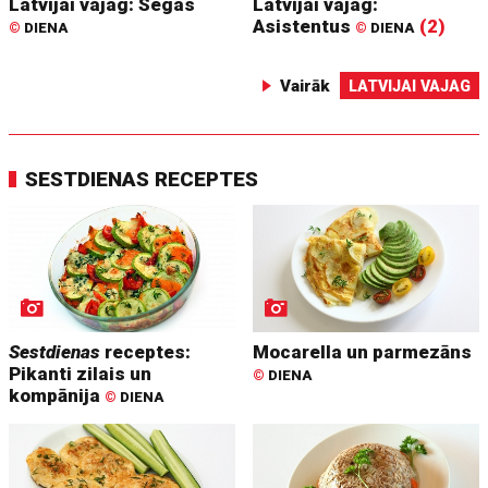
Latvijai vajag: Segas
Latvijai vajag:
Asistentus
(2)
©
DIENA
©
DIENA
Vairāk
LATVIJAI VAJAG
SESTDIENAS RECEPTES
Sestdienas
receptes:
Mocarella un parmezāns
Pikanti zilais un
©
DIENA
kompānija
©
DIENA