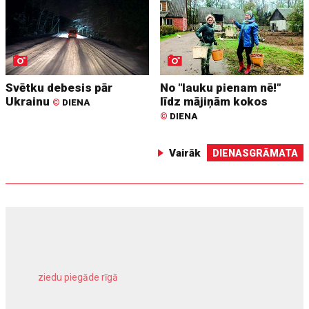
Svētku debesis pār
No "lauku pienam nē!"
Ukrainu
līdz mājiņām kokos
©
DIENA
©
DIENA
Vairāk
DIENASGRĀMATA
ziedu piegāde rīgā
meliorācijas darbi