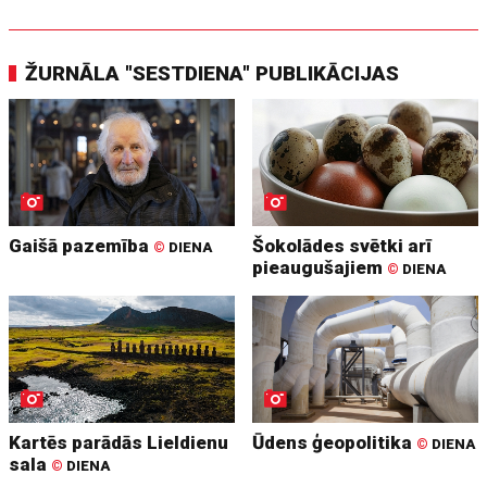
ŽURNĀLA "SESTDIENA" PUBLIKĀCIJAS
Gaišā pazemība
Šokolādes svētki arī
©
DIENA
pieaugušajiem
©
DIENA
Kartēs parādās Lieldienu
Ūdens ģeopolitika
©
DIENA
sala
©
DIENA