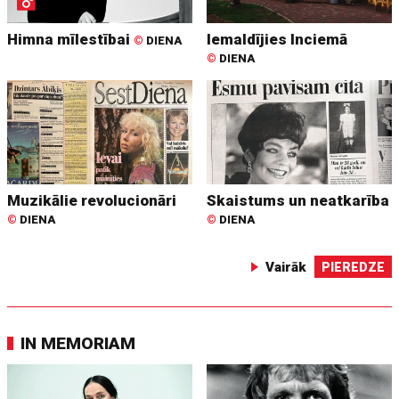
Himna mīlestībai
Iemaldījies Inciemā
©
DIENA
©
DIENA
Muzikālie revolucionāri
Skaistums un neatkarība
©
DIENA
©
DIENA
Vairāk
PIEREDZE
IN MEMORIAM