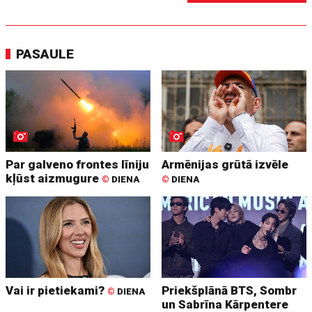
PASAULE
Par galveno frontes līniju
Armēnijas grūtā izvēle
kļūst aizmugure
©
DIENA
©
DIENA
Vai ir pietiekami?
Priekšplānā BTS, Sombr
©
DIENA
un Sabrīna Kārpentere