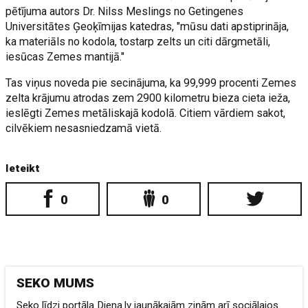
pētījuma autors Dr. Nilss Meslings no Getingenes
Universitātes Ģeoķīmijas katedras, "mūsu dati apstiprināja,
ka materiāls no kodola, tostarp zelts un citi dārgmetāli,
iesūcas Zemes mantijā."
Tas viņus noveda pie secinājuma, ka 99,999 procenti Zemes
zelta krājumu atrodas zem 2900 kilometru bieza cieta ieža,
ieslēgti Zemes metāliskajā kodolā. Citiem vārdiem sakot,
cilvēkiem nesasniedzamā vietā.
Ieteikt
0
0
SEKO MUMS
Seko līdzi portāla Diena.lv jaunākajām ziņām arī sociālajos