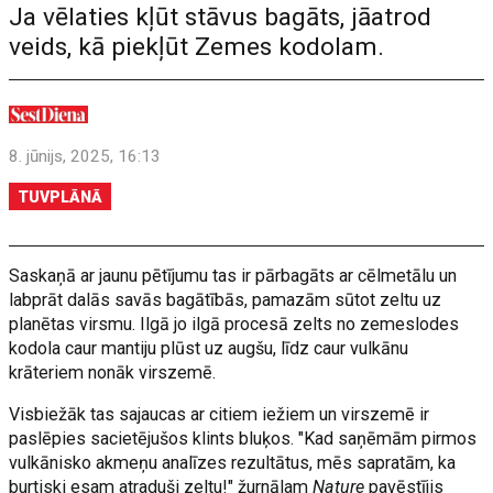
Ja vēlaties kļūt stāvus bagāts, jāatrod
veids, kā piekļūt Zemes kodolam.
8. jūnijs, 2025, 16:13
TUVPLĀNĀ
Saskaņā ar jaunu pētījumu tas ir pārbagāts ar cēlmetālu un
labprāt dalās savās bagātībās, pamazām sūtot zeltu uz
planētas virsmu. Ilgā jo ilgā procesā zelts no zemeslodes
kodola caur mantiju plūst uz augšu, līdz caur vulkānu
krāteriem nonāk virszemē.
Visbiežāk tas sajaucas ar citiem iežiem un virszemē ir
paslēpies sacietējušos klints bluķos. "Kad saņēmām pirmos
vulkānisko akmeņu analīzes rezultātus, mēs sapratām, ka
burtiski esam atraduši zeltu!" žurnālam
Nature
pavēstījis