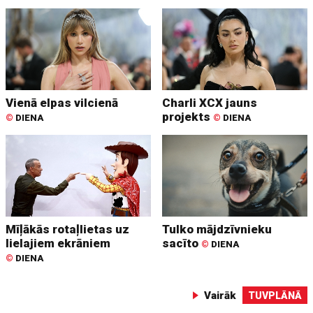
Vienā elpas vilcienā
Charli XCX jauns
projekts
©
DIENA
©
DIENA
Mīļākās rotaļlietas uz
Tulko mājdzīvnieku
lielajiem ekrāniem
sacīto
©
DIENA
©
DIENA
Vairāk
TUVPLĀNĀ