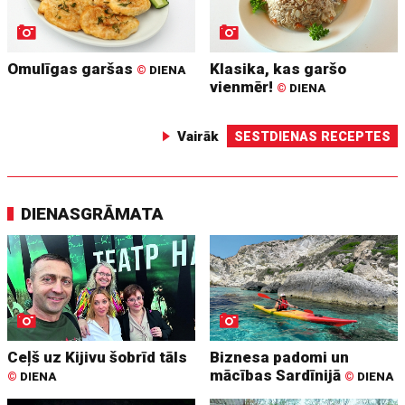
Omulīgas garšas
Klasika, kas garšo
©
DIENA
vienmēr!
©
DIENA
Vairāk
SESTDIENAS RECEPTES
DIENASGRĀMATA
Ceļš uz Kijivu šobrīd tāls
Biznesa padomi un
mācības Sardīnijā
©
DIENA
©
DIENA