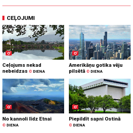
CEĻOJUMI
Ceļojums nekad
Amerikāņu gotika vēju
nebeidzas
pilsētā
©
DIENA
©
DIENA
No kannoli līdz Etnai
Piepildīt sapni Ostinā
©
DIENA
©
DIENA