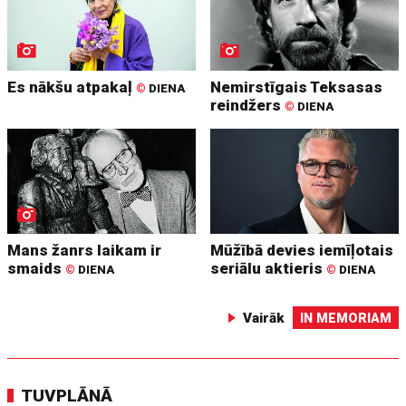
Es nākšu atpakaļ
Nemirstīgais Teksasas
©
DIENA
reindžers
©
DIENA
Mans žanrs laikam ir
Mūžībā devies iemīļotais
smaids
seriālu aktieris
©
DIENA
©
DIENA
Vairāk
IN MEMORIAM
TUVPLĀNĀ