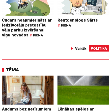
Čudars neapmierināts ar
Rentgenologs Sārts
iedzīvotāju pretestību
©
DIENA
vēja parku izvēršanai
viņu novados
©
DIENA
Vairāk
POLITIKA
TĒMA
Audums bez netīrumiem
Lēnākas spēles ar