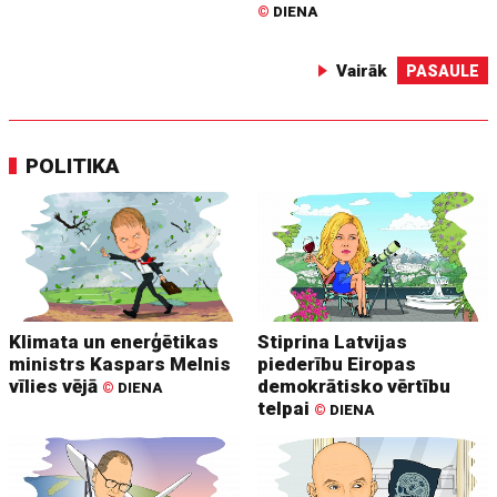
©
DIENA
Vairāk
PASAULE
POLITIKA
Klimata un enerģētikas
Stiprina Latvijas
ministrs Kaspars Melnis
piederību Eiropas
vīlies vējā
demokrātisko vērtību
©
DIENA
telpai
©
DIENA