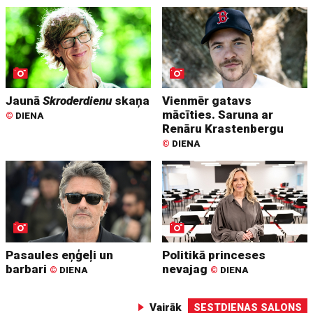
Jaunā
Skroderdienu
skaņa
Vienmēr gatavs
mācīties. Saruna ar
©
DIENA
Renāru Krastenbergu
©
DIENA
Pasaules eņģeļi un
Politikā princeses
barbari
nevajag
©
DIENA
©
DIENA
Vairāk
SESTDIENAS SALONS