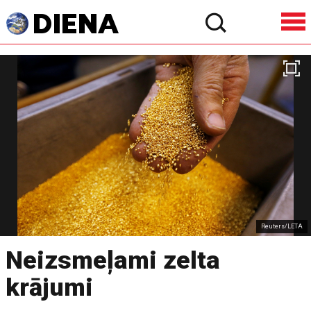
Reuters/LETA
Neizsmeļami zelta
krājumi