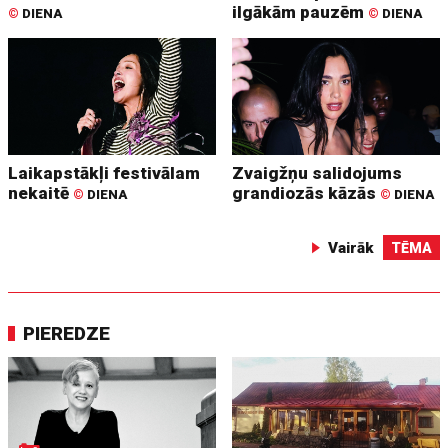
ilgākām pauzēm
©
DIENA
©
DIENA
Laikapstākļi festivālam
Zvaigžņu salidojums
nekaitē
grandiozās kāzās
©
DIENA
©
DIENA
Vairāk
TĒMA
PIEREDZE