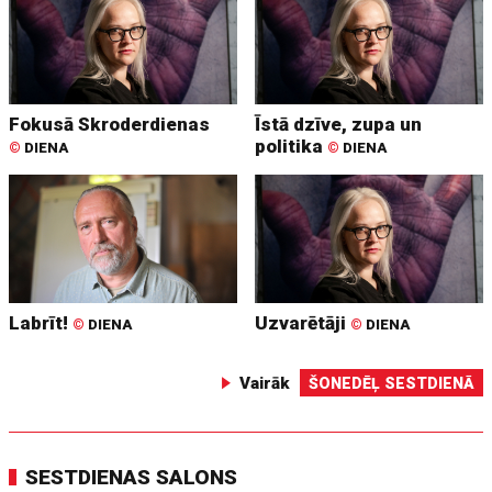
Fokusā Skroderdienas
Īstā dzīve, zupa un
politika
©
DIENA
©
DIENA
Labrīt!
Uzvarētāji
©
DIENA
©
DIENA
Vairāk
ŠONEDĒĻ SESTDIENĀ
SESTDIENAS SALONS