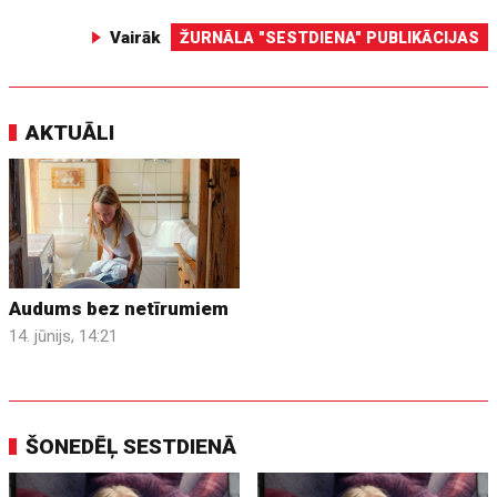
Vairāk
ŽURNĀLA "SESTDIENA" PUBLIKĀCIJAS
AKTUĀLI
Audums bez netīrumiem
14. jūnijs, 14:21
ŠONEDĒĻ SESTDIENĀ