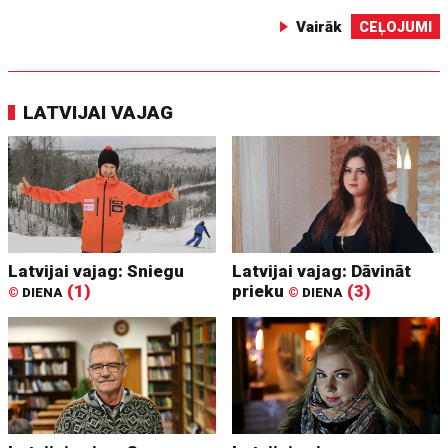
Vairāk
CEĻOJUMI
LATVIJAI VAJAG
Latvijai vajag: Sniegu
Latvijai vajag: Dāvināt
(1)
prieku
(3)
©
DIENA
©
DIENA