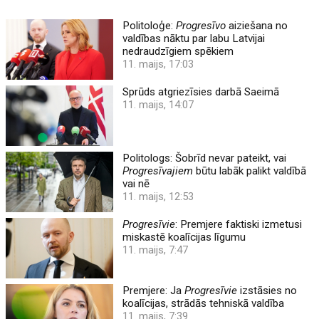
Politoloģe:
Progresīvo
aiziešana no
valdības nāktu par labu Latvijai
nedraudzīgiem spēkiem
11. maijs, 17:03
Sprūds atgriezīsies darbā Saeimā
11. maijs, 14:07
Politologs: Šobrīd nevar pateikt, vai
Progresīvajiem
būtu labāk palikt valdībā
vai nē
11. maijs, 12:53
Progresīvie
: Premjere faktiski izmetusi
miskastē koalīcijas līgumu
11. maijs, 7:47
Premjere: Ja
Progresīvie
izstāsies no
koalīcijas, strādās tehniskā valdība
11. maijs, 7:39