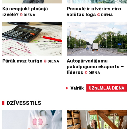
Kā neapjukt plašajā
Pasaulē ir atvēries eiro
izvēlē?
valūtas logs
©
DIENA
©
DIENA
Pārāk maz turīgo
Autopārvadājumu
©
DIENA
pakalpojumu eksports –
līderos
©
DIENA
Vairāk
UZŅĒMĒJA DIENA
DZĪVESSTILS