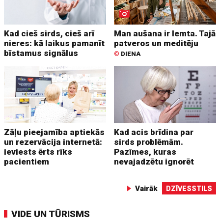
Kad cieš sirds, cieš arī
Man aušana ir lemta. Tajā
nieres: kā laikus pamanīt
patveros un meditēju
bīstamus signālus
©
DIENA
Zāļu pieejamība aptiekās
Kad acis brīdina par
un rezervācija internetā:
sirds problēmām.
ieviests ērts rīks
Pazīmes, kuras
pacientiem
nevajadzētu ignorēt
Vairāk
DZĪVESSTILS
VIDE UN TŪRISMS