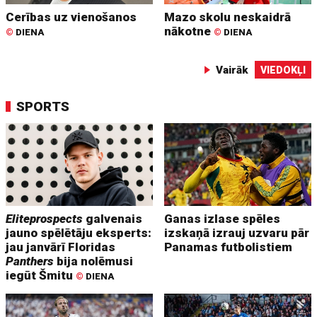
Cerības uz vienošanos
Mazo skolu neskaidrā
nākotne
©
DIENA
©
DIENA
Vairāk
VIEDOKĻI
SPORTS
Eliteprospects
galvenais
Ganas izlase spēles
jauno spēlētāju eksperts:
izskaņā izrauj uzvaru pār
jau janvārī Floridas
Panamas futbolistiem
Panthers
bija nolēmusi
iegūt Šmitu
©
DIENA