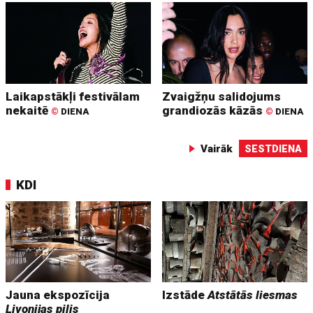
Laikapstākļi festivālam
Zvaigžņu salidojums
nekaitē
grandiozās kāzās
©
DIENA
©
DIENA
Vairāk
SESTDIENA
KDI
Jauna ekspozīcija
Izstāde
Atstātās liesmas
Livonijas pilis