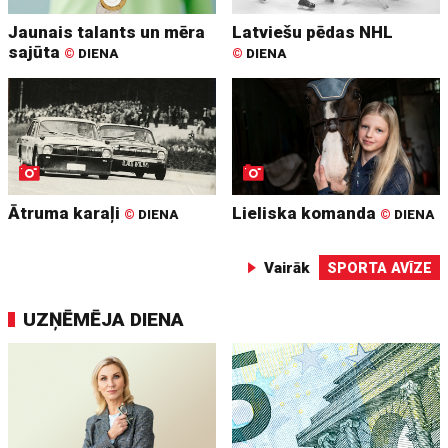
Jaunais talants un mēra
Latviešu pēdas NHL
sajūta
©
DIENA
©
DIENA
Ātruma karaļi
Lieliska komanda
©
DIENA
©
DIENA
Vairāk
SPORTA AVĪZE
UZŅĒMĒJA DIENA