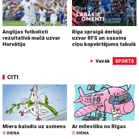
Anglijas futbolisti
Riga
spraigā derbijā
rezultatīvā mačā uzvar
uzvar RFS un saasina
Horvātiju
cīņu kopvērtējuma tabulā
Vairāk
SPORTS
CITI
Miera balodis uz asmens
Ar mīlestību no Rīgas
©
DIENA
©
DIENA