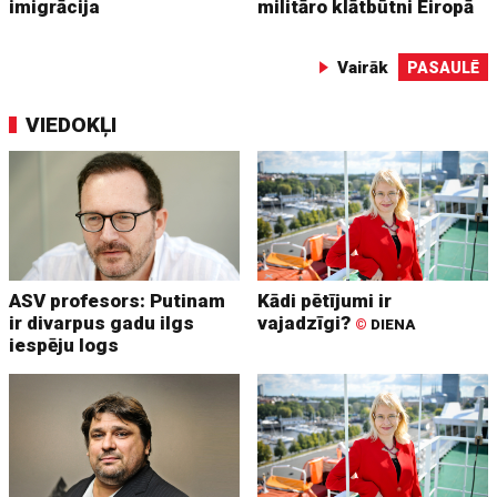
imigrācija
militāro klātbūtni Eiropā
Vairāk
PASAULĒ
VIEDOKĻI
ASV profesors: Putinam
Kādi pētījumi ir
ir divarpus gadu ilgs
vajadzīgi?
©
DIENA
iespēju logs