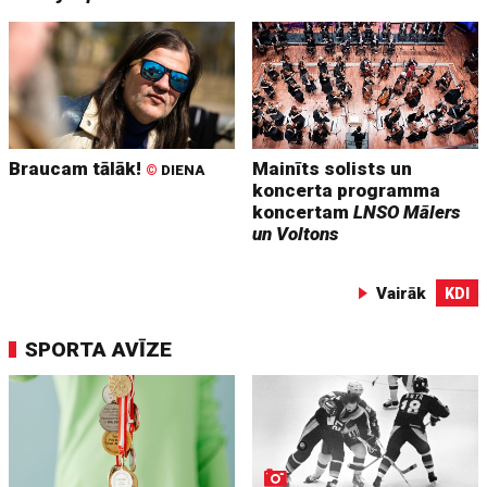
Braucam tālāk!
Mainīts solists un
©
DIENA
koncerta programma
koncertam
LNSO Mālers
un Voltons
Vairāk
KDI
SPORTA AVĪZE