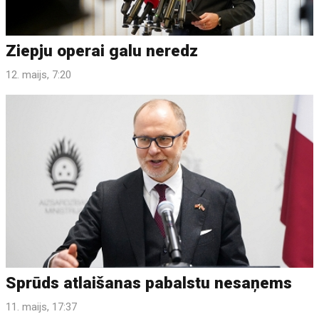
Ziepju operai galu neredz
12. maijs, 7:20
Sprūds atlaišanas pabalstu nesaņems
11. maijs, 17:37