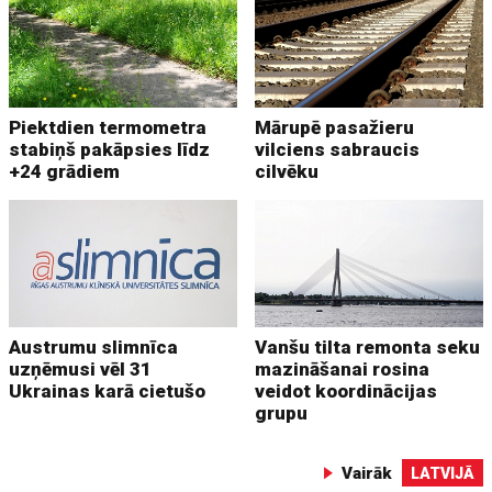
Piektdien termometra
Mārupē pasažieru
stabiņš pakāpsies līdz
vilciens sabraucis
+24 grādiem
cilvēku
Austrumu slimnīca
Vanšu tilta remonta seku
uzņēmusi vēl 31
mazināšanai rosina
Ukrainas karā cietušo
veidot koordinācijas
grupu
Vairāk
LATVIJĀ