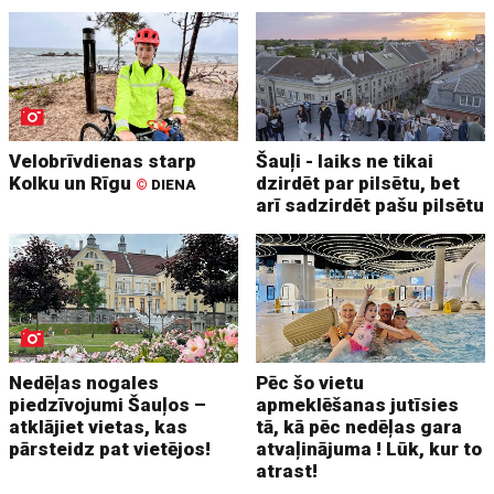
Velobrīvdienas starp
Šauļi - laiks ne tikai
Kolku un Rīgu
dzirdēt par pilsētu, bet
©
DIENA
arī sadzirdēt pašu pilsētu
Nedēļas nogales
Pēc šo vietu
piedzīvojumi Šauļos –
apmeklēšanas jutīsies
atklājiet vietas, kas
tā, kā pēc nedēļas gara
pārsteidz pat vietējos!
atvaļinājuma ! Lūk, kur to
atrast!