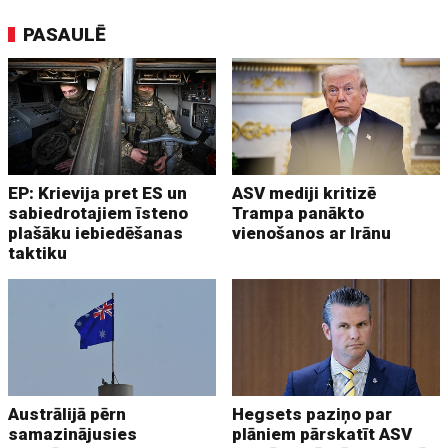
PASAULĒ
EP: Krievija pret ES un
ASV mediji kritizē
sabiedrotajiem īsteno
Trampa panākto
plašāku iebiedēšanas
vienošanos ar Irānu
taktiku
Austrālijā pērn
Hegsets paziņo par
samazinājusies
plāniem pārskatīt ASV