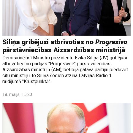
Siliņa gribējusi atbrīvoties no
Progresīvo
pārstāvniecības Aizsardzības ministrijā
Demisionējusī Ministru prezidente Evika Siliņa (JV) gribējusi
atbrīvoties no partijas "Progresīvie" pārstāvniecības
Aizsardzības ministrijā (AM), bet bija gatava partijai piedāvāt
citu ministriju, to Siliņa šodien atzina Latvijas Radio 1
raidījumā "Krustpunktā".
18. maijs, 15:20