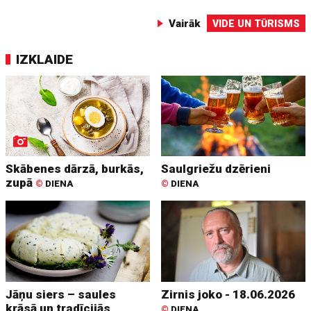
Vairāk
VIDE UN TŪRISMS
IZKLAIDE
Skābenes dārzā, burkās,
Saulgriežu dzērieni
zupā
©
DIENA
©
DIENA
Jāņu siers – saules
Zirnis joko - 18.06.2026
krāsā un tradīcijās
©
DIENA