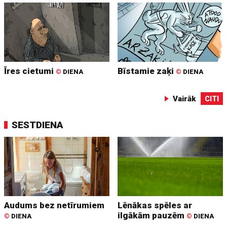
Īres cietumi
Bīstamie zaķi
©
DIENA
©
DIENA
Vairāk
CITI
SESTDIENA
Audums bez netīrumiem
Lēnākas spēles ar
ilgākām pauzēm
©
DIENA
©
DIENA