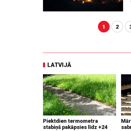
1
2
LATVIJĀ
Piektdien termometra
Mār
stabiņš pakāpsies līdz +24
sab