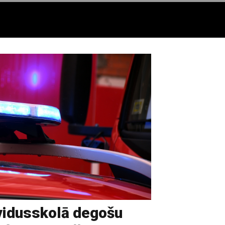
vidusskolā degošu