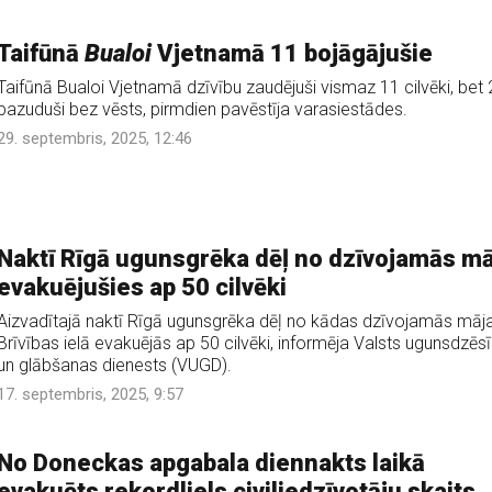
Taifūnā
Bualoi
Vjetnamā 11 bojāgājušie
Taifūnā Bualoi Vjetnamā dzīvību zaudējuši vismaz 11 cilvēki, bet 
pazuduši bez vēsts, pirmdien pavēstīja varasiestādes.
29. septembris, 2025, 12:46
Naktī Rīgā ugunsgrēka dēļ no dzīvojamās m
evakuējušies ap 50 cilvēki
Aizvadītajā naktī Rīgā ugunsgrēka dēļ no kādas dzīvojamās māj
Brīvības ielā evakuējās ap 50 cilvēki, informēja Valsts ugunsdzēs
un glābšanas dienests (VUGD).
17. septembris, 2025, 9:57
No Doneckas apgabala diennakts laikā
evakuēts rekordliels civiliedzīvotāju skaits