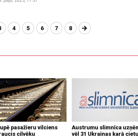
3. jūlijs, 2025, 11:51
Nākošā
3
4
5
6
7
8
upē pasažieru vilciens
Austrumu slimnīca uzņē
raucis cilvēku
vēl 31 Ukrainas karā ciet