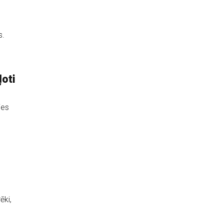
s.
oti
ies
s
ēki,