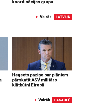
koordinācijas grupu
Vairāk
LATVIJĀ
Hegsets paziņo par plāniem
a
pārskatīt ASV militāro
klātbūtni Eiropā
Vairāk
PASAULĒ