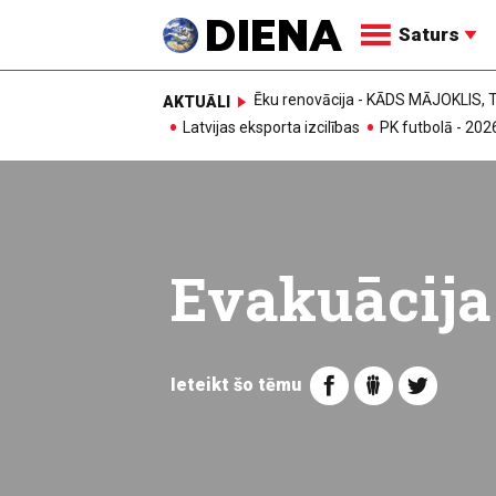
Saturs
Ēku renovācija - KĀDS MĀJOKLIS
AKTUĀLI
Latvijas eksporta izcilības
PK futbolā - 202
Evakuācija
Ieteikt šo tēmu