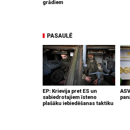
grādiem
PASAULĒ
EP: Krievija pret ES un
ASV
sabiedrotajiem īsteno
pan
plašāku iebiedēšanas taktiku