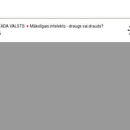
, TĀDA VALSTS
Mākslīgais intelekts - draugs vai drauds?
6