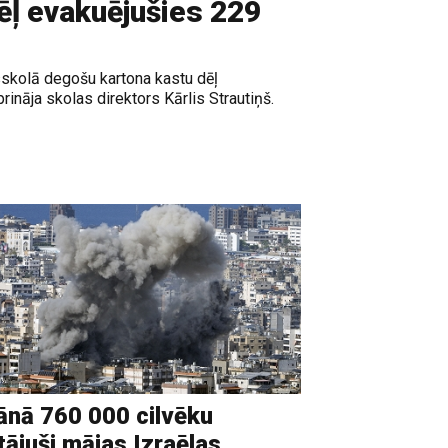
ēļ evakuējušies 229
sskolā degošu kartona kastu dēļ
rināja skolas direktors Kārlis Strautiņš.
ānā 760 000 cilvēku
tājuši mājas Izraēlas