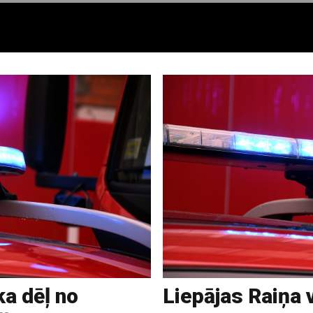
ka dēļ no
Liepājas Raiņa 