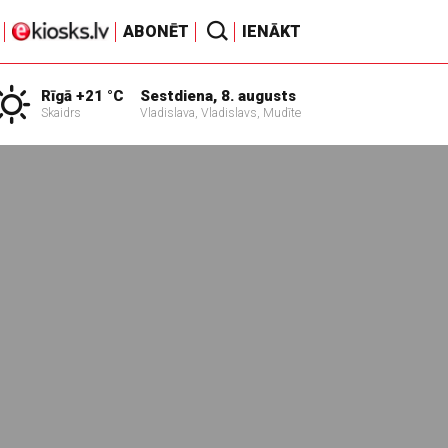
ABONĒT
IENĀKT
Rīgā +21 °C
Sestdiena, 8. augusts
Skaidrs
Vladislava, Vladislavs, Mudīte