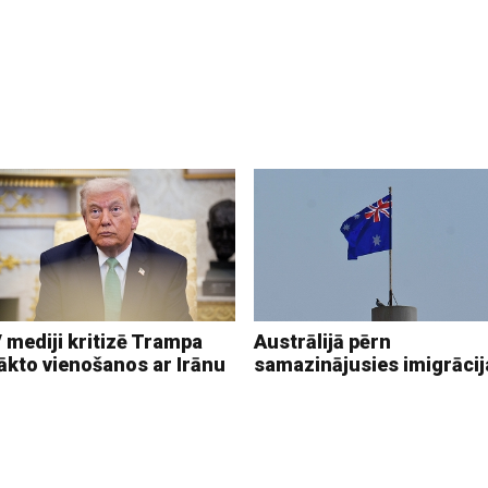
 mediji kritizē Trampa
Austrālijā pērn
ākto vienošanos ar Irānu
samazinājusies imigrācij