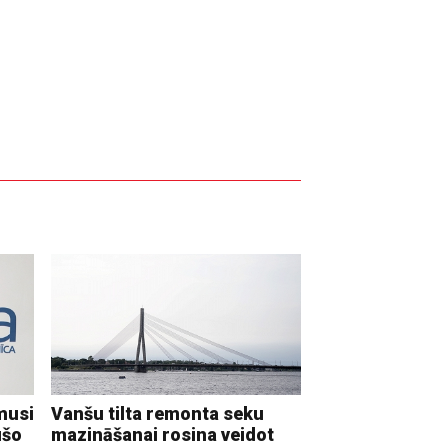
musi
Vanšu tilta remonta seku
ušo
mazināšanai rosina veidot