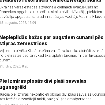
Ukrainas varasiestādes aizvadītajā diennaktī evakuējušas no
Doneckas apgabala rekordlielu skaitu civiliedzīvotāju, piektdien
pavēstīja apgabala kara administrācijas vadītājs Vadims Filaškin
15. augusts, 2025, 13:09
Nepiepildās bažas par augstiem cunami pēc ļ
stipras zemestrīces
Miljoniem cilvēku Klusā okeāna valstīs vakar tika aicināti evakuēt
no piekrastes pēc tam, kad tika izplatīti brīdinājumi par tuvojošo
cunami.
31. jūlijs, 2025, 8:20
Pie Izmiras plosās divi plaši savvaļas
ugunsgrēki
Turcijā pie Izmiras nekontrolēti plosās divi plaši savvaļas ugunsgr
kas izcēlās aizvadītajā naktī, paziņojušas amatpersonas.