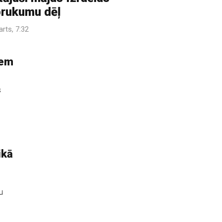
rukumu dēļ
arts, 7:32
iem
s
ikā
u