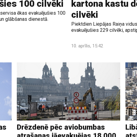
šies 100 cilvēki
kartona kastu d
cilvēki
o servisa ēkas evakuējušies 100
 un glābšanas dienestā.
Piektdien Liepājas Raiņa vidu
evakuējušies 229 cilvēki, apstip
10. aprīlis, 15:42
as
Drēzdenē pēc aviobumbas
Lib
atrašanas jāevakuējas 18 000
ats