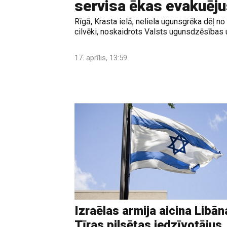
servisa ēkas evakuēju
Rīgā, Krasta ielā, neliela ugunsgrēka dēļ n
cilvēki, noskaidrots Valsts ugunsdzēsības
17. aprīlis, 13:59
Izraēlas armija aicina Libān
Tīras pilsētas iedzīvotājus