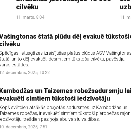
cilvēku
uzb
11. marts, 8:04
11. m
Vašingtonas štatā plūdu dēļ evakuē tūkstoš
cilvēku
Spēcīgas lietusgāzes izraisījušas plašus plūdus ASV Vašingtona
štatā, un to dēļ evakuēti desmitiem tūkstošu cilvēku, pavēstīja
varasiestādes.
12. decembris, 2025, 10:22
Kambodžas un Taizemes robežsadursmju la
evakuēti simtiem tūkstoši iedzīvotāju
Kopš svētdien atsākās bruņotās sadursmes uz Kambodžas un
Taizemes robežas, ir evakuēti simtiem tūkstoši pierobežas rajon
iedzīvotāju, trešdien paziņoja abu valstu valdības.
10. decembris, 2025, 7:51