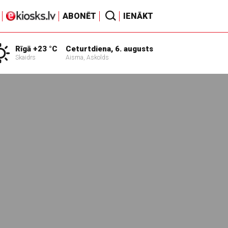
ABONĒT
IENĀKT
Rīgā +23 °C
Ceturtdiena, 6. augusts
Skaidrs
Aisma, Askolds