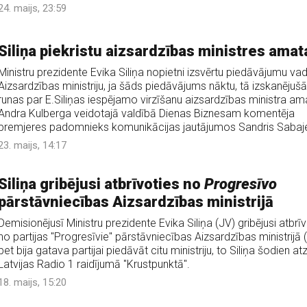
24. maijs, 23:59
Siliņa piekristu aizsardzības ministres ama
Ministru prezidente Evika Siliņa nopietni izsvērtu piedāvājumu vad
Aizsardzības ministriju, ja šāds piedāvājums nāktu, tā izskanējuš
runas par E.Siliņas iespējamo virzīšanu aizsardzības ministra a
Andra Kulberga veidotajā valdībā Dienas Biznesam komentēja
premjeres padomnieks komunikācijas jautājumos Sandris Sabaj
23. maijs, 14:17
Siliņa gribējusi atbrīvoties no
Progresīvo
pārstāvniecības Aizsardzības ministrijā
Demisionējusī Ministru prezidente Evika Siliņa (JV) gribējusi atbrī
no partijas "Progresīvie" pārstāvniecības Aizsardzības ministrijā 
bet bija gatava partijai piedāvāt citu ministriju, to Siliņa šodien at
Latvijas Radio 1 raidījumā "Krustpunktā".
18. maijs, 15:20