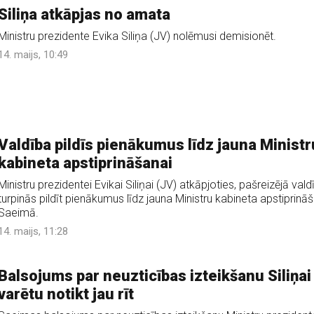
Siliņa atkāpjas no amata
Ministru prezidente Evika Siliņa (JV) nolēmusi demisionēt.
14. maijs, 10:49
Valdība pildīs pienākumus līdz jauna Ministr
kabineta apstiprināšanai
Ministru prezidentei Evikai Siliņai (JV) atkāpjoties, pašreizējā vald
turpinās pildīt pienākumus līdz jauna Ministru kabineta apstiprinā
Saeimā.
14. maijs, 11:28
Balsojums par neuzticības izteikšanu Siliņai
varētu notikt jau rīt