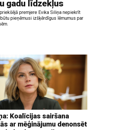
ku gadu līdzekļus
epriekšējā premjere Evika Siliņa nepiekrīt
ība būtu pieņēmusi izšķērdīgus lēmumus par
sēm.
iņa: Koalīcijas sairšana
ās ar mēģinājumu denonsēt