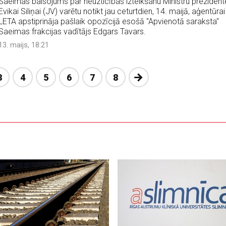
Saeimas balsojums par neuzticības izteikšanu Ministru prezident
Evikai Siliņai (JV) varētu notikt jau ceturtdien, 14. maijā, aģentūrai
LETA apstiprināja pašlaik opozīcijā esošā "Apvienotā saraksta"
Saeimas frakcijas vadītājs Edgars Tavars.
13. maijs, 18:21
Nākošā
3
4
5
6
7
8