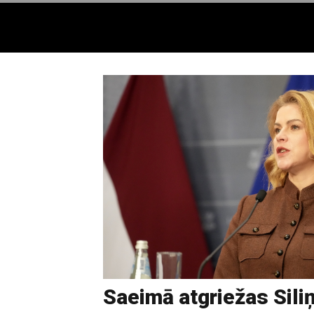
Saeimā atgriežas Siliņ