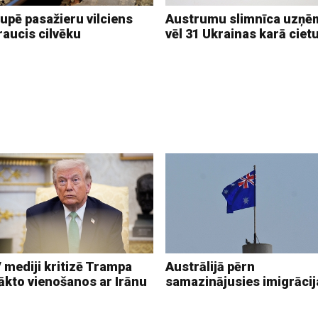
upē pasažieru vilciens
Austrumu slimnīca uzņē
raucis cilvēku
vēl 31 Ukrainas karā ciet
 mediji kritizē Trampa
Austrālijā pērn
ākto vienošanos ar Irānu
samazinājusies imigrācij