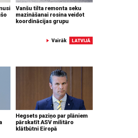
musi
Vanšu tilta remonta seku
ušo
mazināšanai rosina veidot
koordinācijas grupu
Vairāk
LATVIJĀ
Hegsets paziņo par plāniem
a
pārskatīt ASV militāro
klātbūtni Eiropā