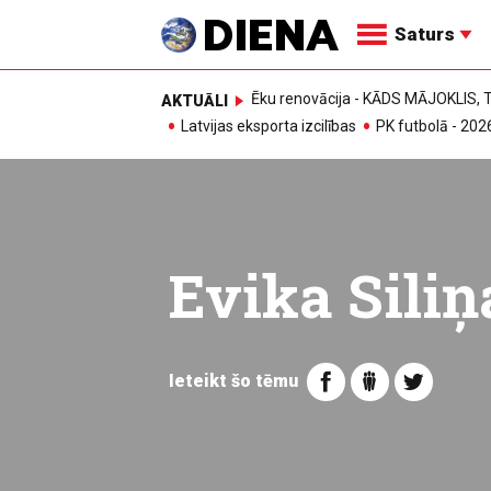
Saturs
Ēku renovācija - KĀDS MĀJOKLIS
AKTUĀLI
Latvijas eksporta izcilības
PK futbolā - 202
Evika Siliņ
Ieteikt šo tēmu