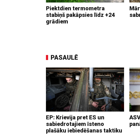
Piektdien termometra
Mār
stabiņš pakāpsies līdz +24
sab
grādiem
PASAULĒ
EP: Krievija pret ES un
ASV
sabiedrotajiem īsteno
pan
plašāku iebiedēšanas taktiku