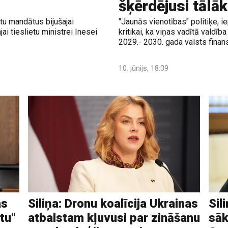
šķērdējusi tālā
tu mandātus bijušajai
"Jaunās vienotības" politiķe, i
jai tieslietu ministrei Inesei
kritikai, ka viņas vadītā vald
2029.- 2030. gada valsts finan
10. jūnijs, 18:39
as
Siliņa: Dronu koalīcija Ukrainas
Sil
tu"
atbalstam kļuvusi par zināšanu
sāk