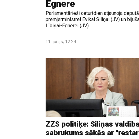
Egnere
Parlamentārieši ceturtdien atjaunoja deputā
premjerministrei Evikai Siliņai (JV) un bijuša
Lībiņai-Egnerei (JV).
11. jūnijs, 12:24
ZZS politiķe: Siliņas valdīb
sabrukums sākās ar "restar