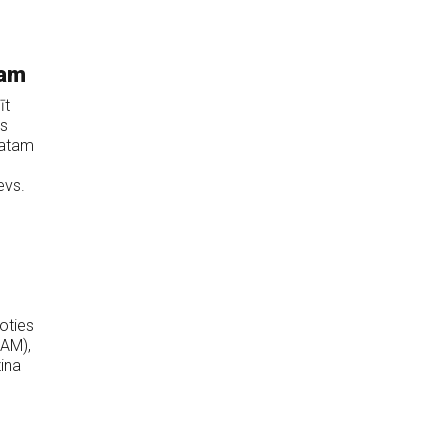
tam
īt
ās
matam
evs.
voties
(AM),
zina