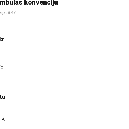
mbulas konvenciju
ijs, 8:47
dz
jo
ētu
ETA