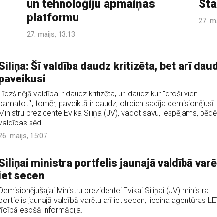
un tehnoloģiju apmaiņas
Sta
platformu
27. ma
27. maijs, 13:13
Siliņa: Šī valdība daudz kritizēta, bet arī dau
paveikusi
Līdzšinējā valdība ir daudz kritizēta, un daudz kur "droši vien
pamatoti", tomēr, paveiktā ir daudz, otrdien sacīja demisionējusī
Ministru prezidente Evika Siliņa (JV), vadot savu, iespējams, pēdē
valdības sēdi.
26. maijs, 15:07
Siliņai ministra portfelis jaunajā valdībā var
iet secen
Demisionējušajai Ministru prezidentei Evikai Siliņai (JV) ministra
portfelis jaunajā valdībā varētu arī iet secen, liecina aģentūras L
rīcībā esošā informācija.