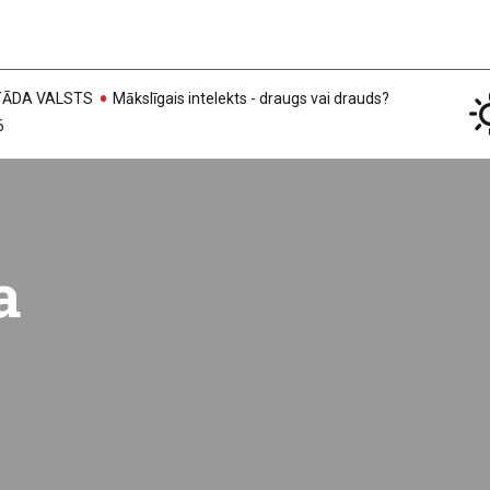
, TĀDA VALSTS
Mākslīgais intelekts - draugs vai drauds?
6
a