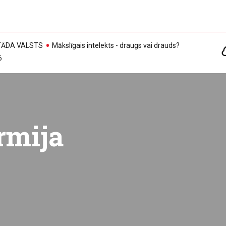
, TĀDA VALSTS
Mākslīgais intelekts - draugs vai drauds?
6
rmija