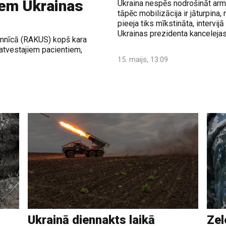
jiem Ukrainas
Ukraina nespēs nodrošināt armij
tāpēc mobilizācija ir jāturpina
pieeja tiks mīkstināta, intervij
Ukrainas prezidenta kancelejas
imnīcā (RAKUS) kopš kara
atvestajiem pacientiem,
15. maijs, 13:09
Ukrainā diennakts laikā
Zel