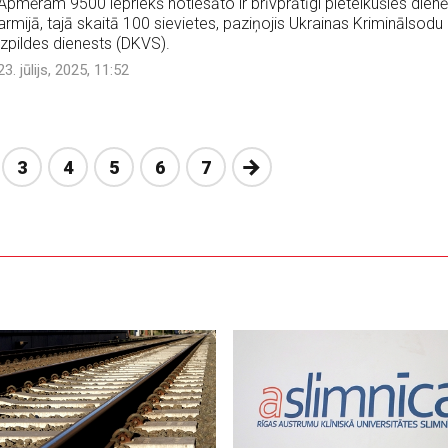
Apmēram 9500 iepriekš notiesāto ir brīvprātīgi pieteikušies dienē
armijā, tajā skaitā 100 sievietes, paziņojis Ukrainas Kriminālsodu
izpildes dienests (DKVS).
23. jūlijs, 2025, 11:52
Nākošā
3
4
5
6
7