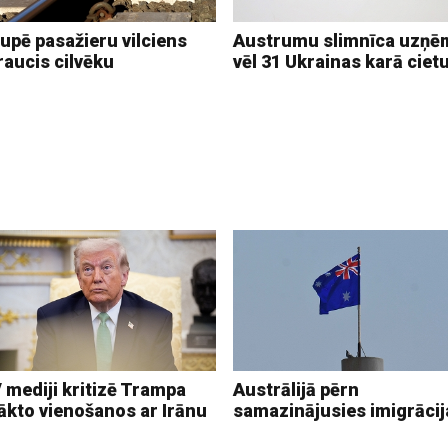
upē pasažieru vilciens
Austrumu slimnīca uzņē
raucis cilvēku
vēl 31 Ukrainas karā ciet
 mediji kritizē Trampa
Austrālijā pērn
ākto vienošanos ar Irānu
samazinājusies imigrācij