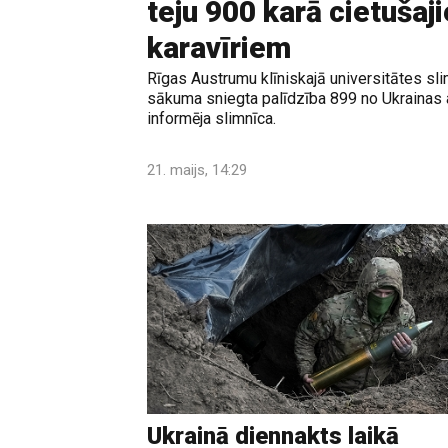
teju 900 karā cietuša
karavīriem
Rīgas Austrumu klīniskajā universitātes sl
sākuma sniegta palīdzība 899 no Ukrainas 
informēja slimnīca.
21. maijs, 14:29
Ukrainā diennakts laikā