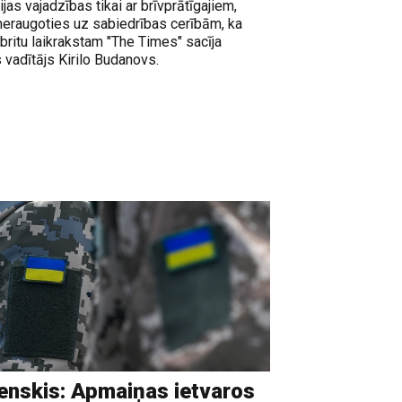
as vajadzības tikai ar brīvprātīgajiem,
, neraugoties uz sabiedrības cerībām, ka
ā britu laikrakstam "The Times" sacīja
 vadītājs Kirilo Budanovs.
enskis: Apmaiņas ietvaros