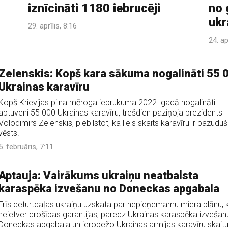
iznīcināti 1180 iebrucēji
no 
ukr
29. aprīlis, 8:16
24. ap
Zelenskis: Kopš kara sākuma nogalināti 55 
Ukrainas karavīru
Kopš Krievijas pilna mēroga iebrukuma 2022. gadā nogalināti
aptuveni 55 000 Ukrainas karavīru, trešdien paziņoja prezidents
Volodimirs Zelenskis, piebilstot, ka liels skaits karavīru ir pazuduš
vēsts.
5. februāris, 7:11
Aptauja: Vairākums ukraiņu neatbalsta
karaspēka izvešanu no Doneckas apgabala
Trīs ceturtdaļas ukraiņu uzskata par nepieņemamu miera plānu, 
neietver drošības garantijas, paredz Ukrainas karaspēka izvešan
Doneckas apgabala un ierobežo Ukrainas armijas karavīru skaitu