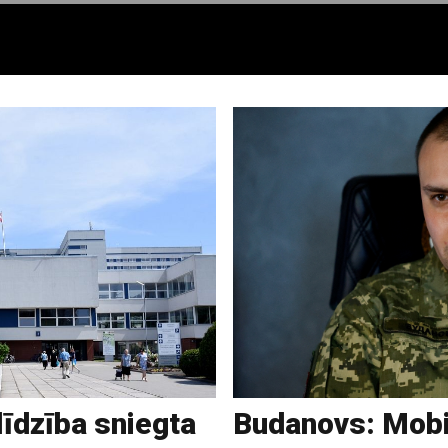
īdzība sniegta
Budanovs: Mobil