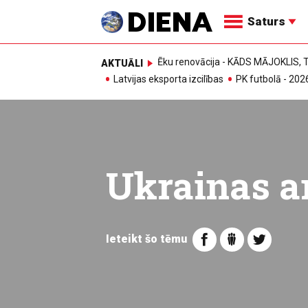
Saturs
Ēku renovācija - KĀDS MĀJOKLIS
AKTUĀLI
Latvijas eksporta izcilības
PK futbolā - 202
Ukrainas a
Ieteikt šo tēmu