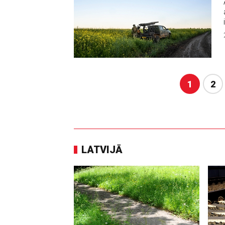
1
2
LATVIJĀ