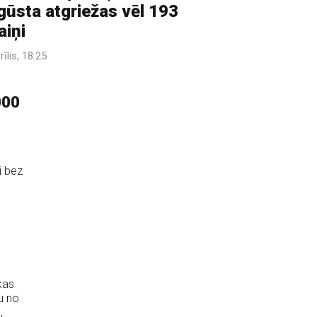
gūsta atgriežas vēl 193
aiņi
rīlis, 18:25
000
i bez
kas
u no
,