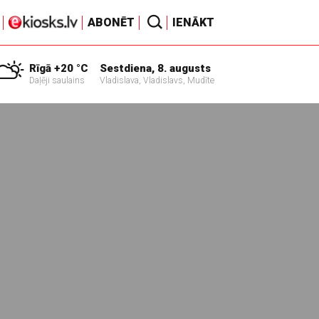
ABONĒT
IENĀKT
Rīgā +20 °C
Sestdiena, 8. augusts
Daļēji saulains
Vladislava, Vladislavs, Mudīte