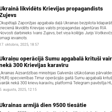
Ukrainā likvidēts Krievijas propagandists
Zujevs
Okupētajā Zaporižjas apgabala daļā Ukrainas bezpilota lidaparā
triecienā likvidēts Krievijas valsts propagandas aģentūras RIA
Novosti darbinieks Ivans Zujevs, bet viņa kolēģis Jurijs Voitkevičs
smagi ievainots.
17. oktobris, 2025, 18:57
Ukraiņu operācijā Sumu apgabalā krituši vai
nekā 300 Krievijas karavīru
Ukrainas Aizsardzības ministrijas Galvenās izlūkošanas pārvalde
(HUR) specvienības Timur operācijās gaitā Sumu apgabalā krituš
vairāk nekā 300 krievu karavīru, platformā Telegram pavēstīja H
5. augusts, 2025, 12:15
Ukrainas armijā dien 9500 tiesātie