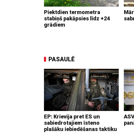
Piektdien termometra
Mār
stabiņš pakāpsies līdz +24
sab
grādiem
PASAULĒ
EP: Krievija pret ES un
ASV
sabiedrotajiem īsteno
pan
plašāku iebiedēšanas taktiku