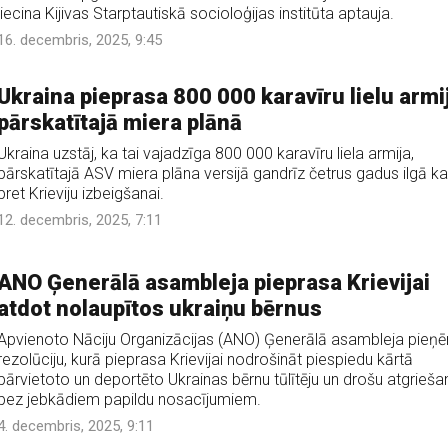
liecina Kijivas Starptautiskā socioloģijas institūta aptauja.
16. decembris, 2025, 9:45
Ukraina pieprasa 800 000 karavīru lielu armi
pārskatītajā miera plānā
Ukraina uzstāj, ka tai vajadzīga 800 000 karavīru liela armija,
pārskatītajā ASV miera plāna versijā gandrīz četrus gadus ilgā ka
pret Krieviju izbeigšanai.
12. decembris, 2025, 7:11
ANO Ģenerālā asambleja pieprasa Krievijai
atdot nolaupītos ukraiņu bērnus
Apvienoto Nāciju Organizācijas (ANO) Ģenerālā asambleja pieņ
rezolūciju, kurā pieprasa Krievijai nodrošināt piespiedu kārtā
pārvietoto un deportēto Ukrainas bērnu tūlītēju un drošu atgrieš
bez jebkādiem papildu nosacījumiem.
4. decembris, 2025, 9:11