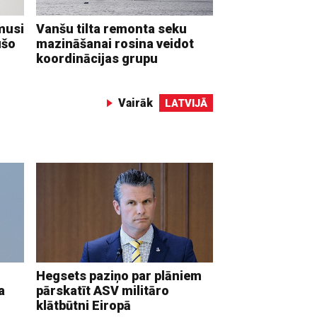
musi
Vanšu tilta remonta seku
ušo
mazināšanai rosina veidot
koordinācijas grupu
Vairāk
LATVIJĀ
Hegsets paziņo par plāniem
a
pārskatīt ASV militāro
klātbūtni Eiropā