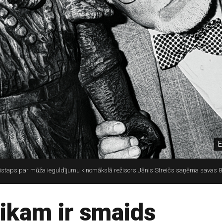
E
staps par mūža ieguldījumu kinomākslā režisors Jānis Streičs saņēma savas 80
ikam ir smaids