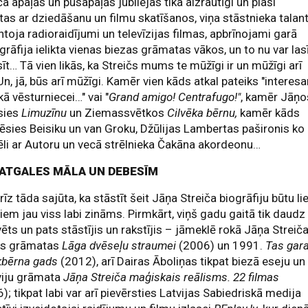
ča apaļās un pusapaļās jubilejas tika aizrautīgi un plaši
tas ar dziedāšanu un filmu skatīšanos, viņa stāstnieka talan
toja radioraidījumi un televīzijas filmas, apbrīnojami garā
grāfija ielikta vienas biezas grāmatas vākos, un to nu var las
sīt… Tā vien likās, ka Streičs mums te mūžīgi ir un mūžīgi arī
Un, jā, būs arī mūžīgi. Kamēr vien kāds atkal pateiks "interesa
ā vēsturniecei…" vai "
Grand amigo! Centrafugo!"
, kamēr Jāņo
sies
Limuzīnu
un Ziemassvētkos
Cilvēka bērnu,
kamēr kāds
ēsies Beisiku un van Groku, Džūlijas Lambertas pašironis ko
li ar Autoru un vecā strēlnieka Čakāna akordeonu…
LATGALES MĀLA UN DEBESĪM
īz tāda sajūta, ka stāstīt šeit Jāņa Streiča biogrāfiju būtu lie
siem jau viss labi zināms. Pirmkārt, viņš gadu gaitā tik daudz
vēts un pats stāstījis un rakstījis – jāmeklē rokā Jāņa Streič
ās grāmatas
Lāga dvēseļu
straumei
(2006) un 1991.
Tas gar
kbērna gads
(2012), arī Dairas Āboliņas tikpat biezā eseju un
viju grāmata
Jāņa Streiča maģiskais reālisms. 22 filmas
); tikpat labi var arī pievērsties Latvijas Sabiedriskā medija