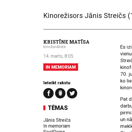
Kinorežisors Jānis Streičs 
KRISTĪNE MATĪSA
Es iz
kinožunāliste
vienu
14. marts, 8:05
Strei
kino
IN MEMORIAM
70. j
ko li
Ieteikt rakstu
kinor
Pat d
darbu
TĒMAS
pirmi
un nā
Jānis Streičs
In memoriam
meklē
SestDiena