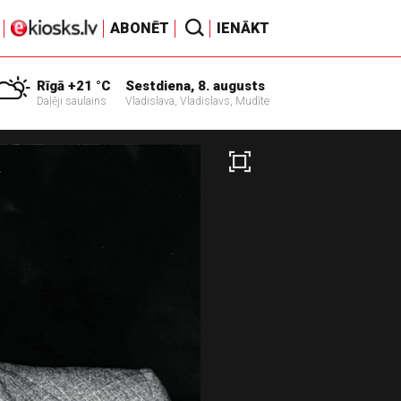
ABONĒT
IENĀKT
Rīgā +21 °C
Sestdiena, 8. augusts
Daļēji saulains
Vladislava, Vladislavs, Mudīte