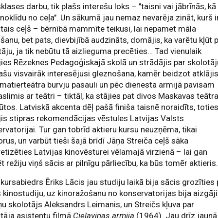
klases darbu, tik plašs interešu loks – "taisni vai jābrīnās, kā
noklīdu no ceļa". Un sākumā jau nemaz nevarēja zināt, kurš i
stais ceļš – bērnībā mammīte teikusi, lai nepamet māla
šanu, bet pats, dievbijībā audzināts, domājis, ka varētu kļūt 
āju, ja tik nebūtu tā aizlieguma precēties… Tad vienulaik
ies Rēzeknes Pedagoģiskajā skolā un strādājis par skolotāj
ašu visvairāk interesējusi gleznošana, kamēr beidzot atklāji
matierteātra burvju pasauli un pēc dienesta armijā pavisam
aslimis ar teātri – tiktāl, ka stājies pat divos Maskavas teātr
tūtos. Latviskā akcenta dēļ pašā finiša taisnē noraidīts, totie
is stipras rekomendācijas vēstules Latvijas Valsts
rvatorijai. Tur gan tobrīd aktieru kursu neuzņēma, tikai
orus, un varbūt tieši šajā brīdī Jāņa Streiča ceļš sāka
etizēties Latvijas kinovēsturei vēlamajā virzienā – lai gan
t režiju viņš sācis ar pilnīgu pārliecību, ka būs tomēr aktieris
kursabiedrs Ēriks Lācis jau studiju laikā bija sācis grozīties
 kinostudiju, uz kinoražošanu no konservatorijas bija aizgāj
iņu skolotājs Aleksandrs Leimanis, un Streičs kļuva par
tāja asistentu filmā
Cielaviņas armija
(1964). Jau drīz jaunā