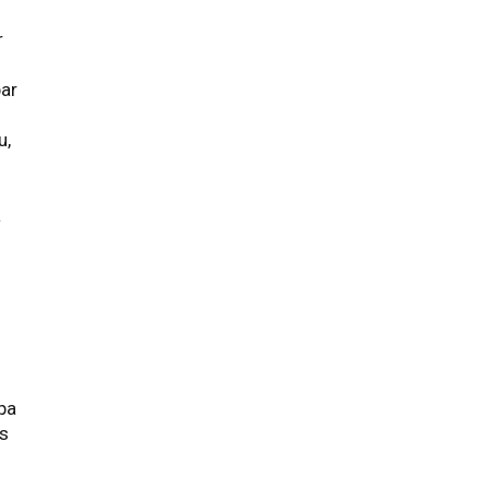
r
par
u,
s
a
s
.
 pa
is