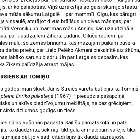
ijis, ar ko palepoties. Viņš uzrakstīja šo gaiši skumjo stāstu
ava mūža sākumu Latgalē – par mammīti Olgu, kas pāragri
ja viņsaulē, atstājot divus brālīšus un divas māsiņas; par
māti Veroniku un mammas māsu Anniņu, kas uzaudzināja
us; par daudzajiem Žiharu, Ludānu, Giluču radiem; par
ales mālu, šo zemes brīnumu, kas mazajam puikam pavēra
a darba prieku; par Lielo Pelēko Akmeni piekalnītē aiz šķūņa
bas labāko sarunu biedru. Un par Latgales debesīm, kas
a Žikam palīdzēja atrast mājas.
ĒRSIENS AR TOMIŅU
s gados, man šķiet, Jānis Streičs varētu būt bijis kā Tomiņš
pteiņa Enriko pulksteņa
(1967) – pieaudzis pašapziņā,
isks un aktīvs piedzīvojumu meklētājs, ne bez grēciņiem,
 sirds dziļumos godīgs un tiešs.
ies sācis Rušonas pagasta Gailīšu pamatskolā un pats
ījis, ka daudzmaz sekmīgi tikt galā ar mācībām varējis tikai
 atmiņas dēļ, jo visādi citādi bijis tik daudz aizraujošu