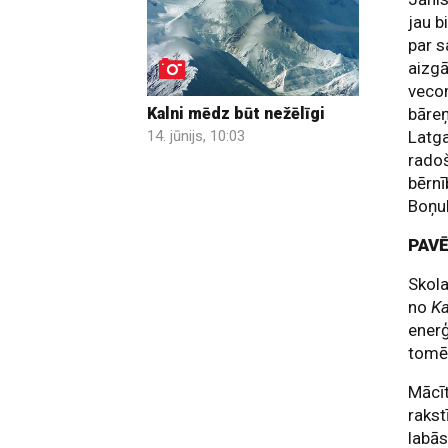
jau b
par s
aizgā
veco
bāreņ
Kalni mēdz būt nežēlīgi
Latg
14. jūnijs, 10:03
radoš
bērnī
Boņuk
PAV
Skola
no
Ka
enerģ
tomēr
Mācīt
rakst
labās