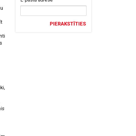
tu
īt
PIERAKSTĪTIES
nti
s
ki,
a
ais