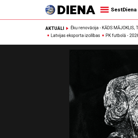
SestDiena
Ēku renovācija - KĀDS MĀJOKLIS
AKTUĀLI
Latvijas eksporta izcilības
PK futbolā - 202