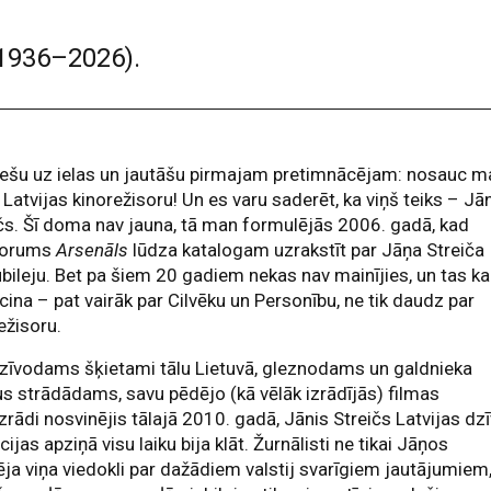
(1936–2026).
iešu uz ielas un jautāšu pirmajam pretimnācējam: nosauc m
 Latvijas kinorežisoru! Un es varu saderēt, ka viņš teiks – Jā
čs. Šī doma nav jauna, tā man formulējās 2006. gadā, kad
forums
Arsenāls
lūdza katalogam uzrakstīt par Jāņa Streiča
ubileju. Bet pa šiem 20 gadiem nekas nav mainījies, un tas ka
ecina – pat vairāk par Cilvēku un Personību, ne tik daudz par
ežisoru.
zīvodams šķietami tālu Lietuvā, gleznodams un galdnieka
s strādādams, savu pēdējo (kā vēlāk izrādījās) filmas
zrādi nosvinējis tālajā 2010. gadā, Jānis Streičs Latvijas dz
cijas apziņā visu laiku bija klāt. Žurnālisti ne tikai Jāņos
ja viņa viedokli par dažādiem valstij svarīgiem jautājumiem