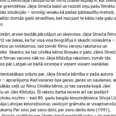
tīvi izveidotajai raidījumu un filmu izlasei
REplay.lv
, kur die
var gremdēties Jāņa Streiča balsī un redzēt viņu pašu filmētu
ās situācijās – sirsnīgi iesaku kā pašas pārbaudītu metodi,
alīdz domās gaiši atvadīties, bet neizjust te kādu ceļa galu 
s.
trkārt, arvien biežāk pārcilājot un skatoties Jāņa Streiča film
īz vai liekas, ka tur visa viņa biogrāfija ir skaidri nolasāma – 
ktos un notikumos, tad tomēr filmu varoņu raksturos un
lēs. Skaidrs, ka tas cilvēka bērns Boņuks ir pats Jānis Streič
an filmas varonis nāk no Jāņa Klīdzēja rakstiem, tomēr tās
is pār Latgali un baltā sirsniņa ir viņiem visiem vienādas.
tentiskākais stāsts par Jāņa Streiča bērnību ir paša autora
ts – apcerējums
Kad vasaras bija garas, garas un saulainas,
a
sākās ceļš uz filmu Cilvēka bērns, jo tas saveda kopā Jāni
ču un Jāni Klīdzēju. Šī rakstu darba iecerei arī var piešķirt
lisku nozīmi – kad 80. gadu beigās kinozinātniece Silvija Lī
āja Latvijas kinorežisorus, veidojot grāmatu ar visaptveroš
aukumu
Par sevi, par savu dzīvi, par savu darbu kino
(1991),
 Streičs izvēlējās par "darbu kino" nestāstīt neko – lai gan b