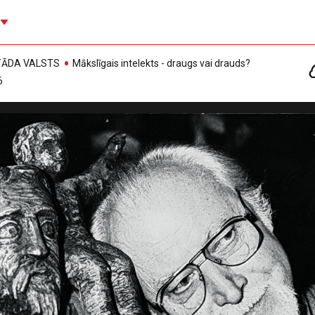
, TĀDA VALSTS
Mākslīgais intelekts - draugs vai drauds?
6