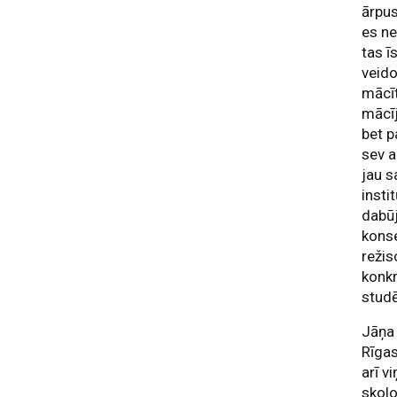
ārpus
es ne
tas ī
veido
mācīt
mācīj
bet p
sev a
jau s
insti
dabūj
konse
režis
konkr
studē
Jāņa 
Rīgas
arī v
skolo