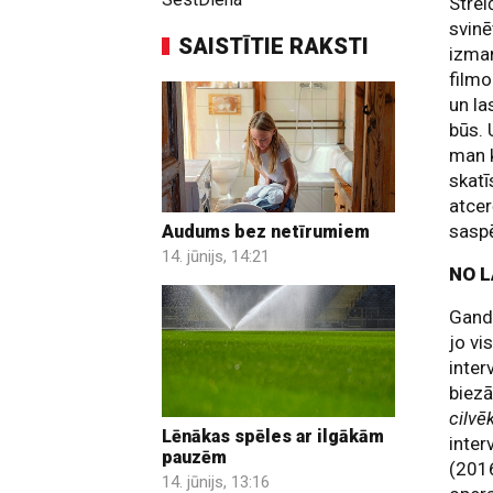
Strei
svinē
SAISTĪTIE RAKSTI
izman
filmo
un la
būs. 
man k
skatī
atcer
saspē
Audums bez netīrumiem
14. jūnijs, 14:21
NO 
Gandr
jo vi
inter
biez
cilvē
Lēnākas spēles ar ilgākām
inter
pauzēm
(2016
14. jūnijs, 13:16