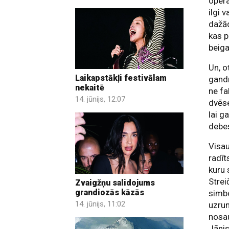
opera
ilgi 
dažād
kas p
beiga
Un, o
Laikapstākļi festivālam
gandr
nekaitē
ne fa
14. jūnijs, 12:07
dvēse
lai g
debes
Visau
radī
kuru 
Strei
Zvaigžņu salidojums
grandiozās kāzās
simbo
14. jūnijs, 11:02
uzrun
nos
Jānis