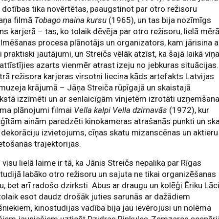
 dotības tika novērtētas, paaugstinot par otro režisoru
aņa filmā
Tobago maina kursu
(1965), un tas bija nozīmīgs
ns karjerā – tas, ko tolaik dēvēja par otro režisoru, lielā mēr
filmēšanas procesa plānotājs un organizators, kam jārisina a
i praktiski jautājumi, un Streičs vēlāk atzīst, ka šajā laikā vi
 attīstījies azarts vienmēr atrast izeju no jebkuras situācijas.
trā režisora karjeras virsotni liecina kāds artefakts Latvijas
muzeja krājumā – Jāņa Streiča rūpīgajā un skaistajā
kstā izzīmēti un ar senlaicīgām vinjetēm izrotāti uzņemšan
uma plānojumi filmai
Vella kalpi Vella dzirnavās
(1972), kur
ģītām ainām paredzēti kinokameras atrašanās punkti un sk
, dekorāciju izvietojums, cīņas skatu mizanscēnas un aktieru
etošanās trajektorijas.
visu lielā laime ir tā, ka Jānis Streičs nepalika par Rīgas
tudijā labāko otro režisoru un sajuta ne tikai organizēšanas
u, bet arī radošo dzirksti. Abus ar draugu un kolēģi Ēriku Lāci
tolaik esot daudz drošāk juties sarunās ar dažādiem
šniekiem, kinostudijas vadība bija jau ievērojusi un nolēma