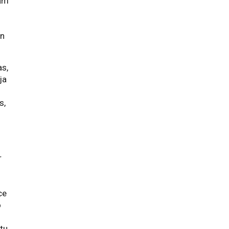
nām
un
as,
ja
s,
r
ce
o
ūtu