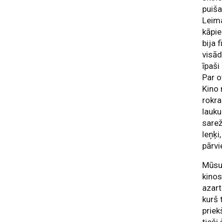
puiša
Leim
kāpie
bija 
visād
īpaši
Par o
Kino 
rokra
lauk
sarež
leņķi
pārvi
Mūsu 
kinos
azart
kurš 
priek