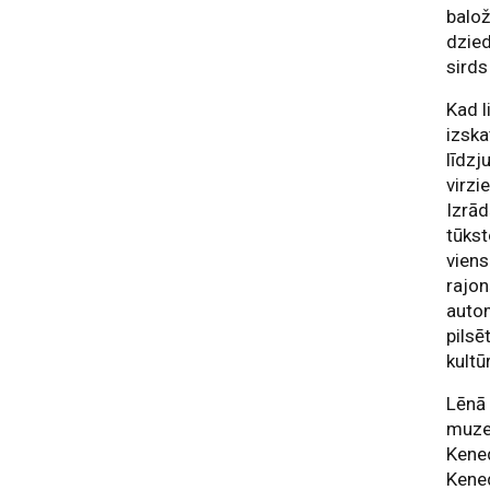
balož
dzied
sirds
Kad l
izska
līdzj
virzi
Izrād
tūkst
viens
rajon
autom
pilsē
kultū
Lēnā 
muzej
Kened
Kened