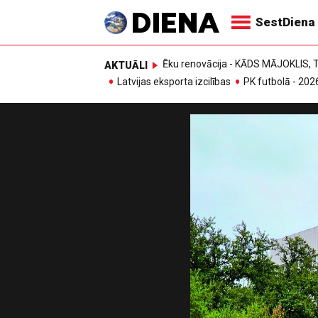
SestDiena
Ēku renovācija - KĀDS MĀJOKLIS
AKTUĀLI
Latvijas eksporta izcilības
PK futbolā - 202