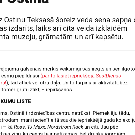
z Ostinu Teksasā šoreiz veda sena sapņa dēļ
as izdarīts, laiks arī cita veida izklaidēm 
enta muzeju, grāmatām un arī kapsētu.
eļojuma galvenais mērķis veiksmīgi sasniegts un sen ilgot
 esmu piepildījusi
(par to lasiet iepriekšējā
SestDienas
rā!
), tad atliek vēl otrā daļa. Un to turpinu ar aktivitāti, bez
 tomēr grūti iztikt, – iepirkšanos.
RKUMU LISTE
ms, Ostinā tirdzniecības centru netrūkst. Piemeklēju tādu,
atrodami mani iecienītie tā sauktie iepriekšējā gada kolekcij
li – kā
Ross, TJ Maxx, Nordstrom Rack
un citi. Jau pēc
dzes zinu, ka cenas te ir patīkamas, bet drusku joprojām