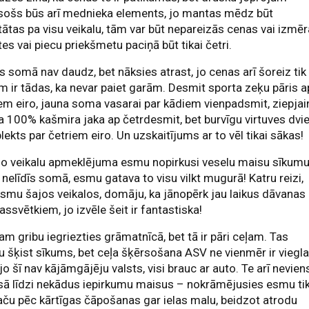
esošs būs arī mednieka elements, jo mantas mēdz būt
ātas pa visu veikalu, tām var būt nepareizās cenas vai izmēr
tes vai piecu priekšmetu paciņā būt tikai četri.
s somā nav daudz, bet nāksies atrast, jo cenas arī šoreiz tik
m ir tādas, ka nevar paiet garām. Desmit sporta zeķu pāris a
em eiro, jauna soma vasarai par kādiem vienpadsmit, ziepjai
a 100% kašmira jaka ap četrdesmit, bet burvīgu virtuves dvie
ekts par četriem eiro. Un uzskaitījums ar to vēl tikai sākas!
šo veikalu apmeklējuma esmu nopirkusi veselu maisu sīkumu
a nelīdīs somā, esmu gatava to visu vilkt mugurā! Katru reizi,
smu šajos veikalos, domāju, ka jānopērk jau laikus dāvanas
ssvētkiem, jo izvēle šeit ir fantastiska!
am gribu iegriezties grāmatnīcā, bet tā ir pāri ceļam. Tas
u šķist sīkums, bet ceļa šķērsošana ASV ne vienmēr ir viegl
, jo šī nav kājāmgājēju valsts, visi brauc ar auto. Te arī nevien
ā līdzi nekādus iepirkumu maisus – nokrāmējusies esmu tik
aču pēc kārtīgas čāpošanas gar ielas malu, beidzot atrodu