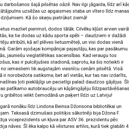
u darbošanos šajā pilsētas oāzē. Nav ilgi jāgaida, līdz arī kā
ātājputns uzsēžas uz apgaismes staba un vītero līdz mana
 dziļumiem. Kā šo skaņu pietrūkst ziemā!
ietus mazliet pierimst, dodos tālāk. Cilvēku kļūst arvien vairā
tās, ka tie dodas uz kādu sporta spēli – daudziem ir dažādi
utēju atribūti, kā arī plēves lietusmēteļi, un visi dodas vienā
enā. Garām ejošajai kompānijai pajautāju, kas par pasākumu.
ās, jauniešu vieglatlētikas sacensības. Kad ieraugu tos
ošus, kas ir pulcējušies stadionā, saprotu, ka šis noteikti ir
 no iemesliem tik augstajām viesnīcu cenām pilsētā. Visā
ā ir norobežota satiksme, bet arī vietās, kur tas nav izdarīts,
ašīnas ļoti pieklājīgi un pacietīgi palaiž daudzos gājējus. Šī
tas patīkamo autobraucēju un kājāmgājēju līdzpastāvēšana
ru gribētos ielikt čemodānā un paķert līdzi uz Latviju!
garā nonāku līdz Lindona Beinsa Džonsona bibliotēkai un
am. Teksasā dzimušais politiķis sākotnēji bija Džona F.
ija viceprezidents un kļuva par ASV 36. prezidentu pēc
ija nāves. Šī ēka kalpo kā vēstures arhīvs, kurā tiek glabāti 