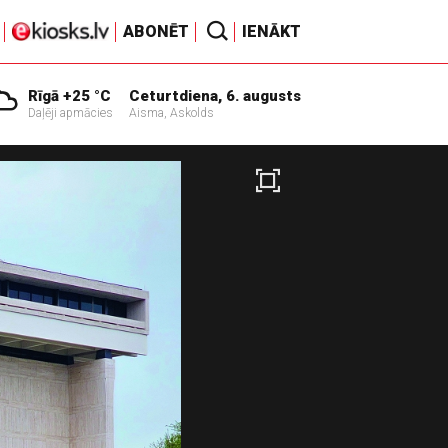
ABONĒT
IENĀKT
Rīgā +25 °C
Ceturtdiena, 6. augusts
Daļēji apmācies
Aisma, Askolds