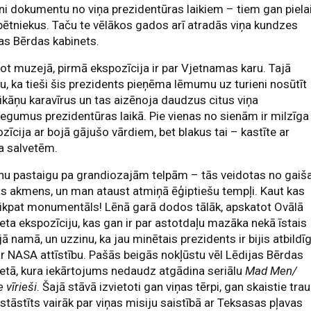
ni dokumentu no viņa prezidentūras laikiem – tiem gan piela
 pētniekus. Taču te vēlākos gados arī atradās viņa kundzes
as Bērdas kabinets.
ot muzejā, pirmā ekspozīcija ir par Vjetnamas karu. Tajā
u, ka tieši šis prezidents pieņēma lēmumu uz turieni nosūtīt
kāņu karavīrus un tas aizēnoja daudzus citus viņa
egumus prezidentūras laikā. Pie vienas no sienām ir milzīga
zīcija ar bojā gājušo vārdiem, bet blakus tai – kastīte ar
a salvetēm.
nu pastaigu pa grandiozajām telpām – tās veidotas no gaiš
s akmens, un man ataust atmiņā ēģiptiešu tempļi. Kaut kas
tikpat monumentāls! Lēnā garā dodos tālāk, apskatot Ovālā
eta ekspozīciju, kas gan ir par astotdaļu mazāka nekā īstais
jā namā, un uzzinu, ka jau minētais prezidents ir bijis atbildī
ar NASA attīstību. Pašās beigās nokļūstu vēl Lēdijas Bērdas
etā, kura iekārtojums nedaudz atgādina seriālu
Mad Men/
e vīrieši
. Šajā stāvā izvietoti gan viņas tērpi, gan skaistie trau
stāstīts vairāk par viņas misiju saistībā ar Teksasas pļavas