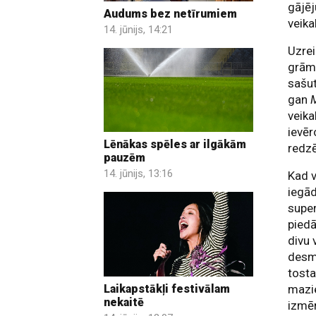
gājēj
Audums bez netīrumiem
veika
14. jūnijs, 14:21
Uzrei
grāma
sašut
gan
veika
ievēr
Lēnākas spēles ar ilgākām
redzē
pauzēm
14. jūnijs, 13:16
Kad v
iegād
super
piedā
divu 
desm
tosta
Laikapstākļi festivālam
mazie
nekaitē
izmēr