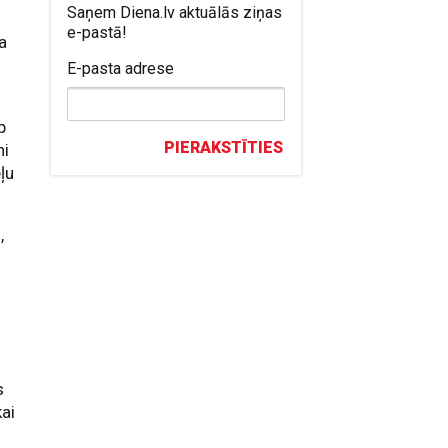
Saņem Diena.lv aktuālās ziņas
e-pastā!
a
E-pasta adrese
p
PIERAKSTĪTIES
ni
ļu
,
a
s
ai