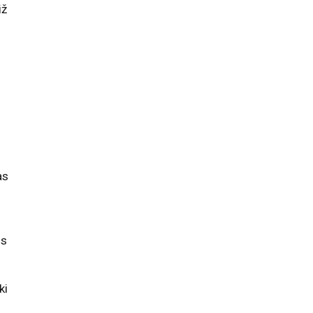
iž
as
gs
ki