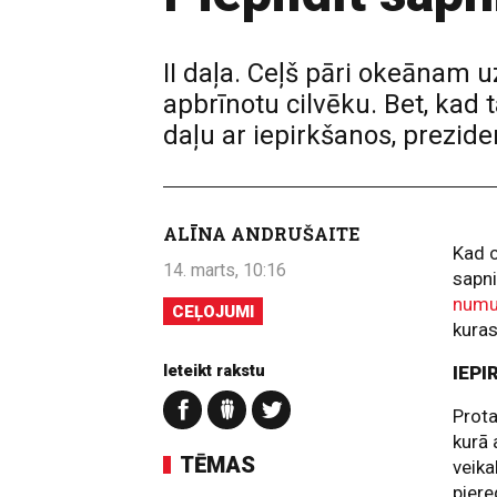
II daļa. Ceļš pāri okeānam u
apbrīnotu cilvēku. Bet, kad t
daļu ar iepirkšanos, prezid
ALĪNA ANDRUŠAITE
Kad c
14. marts, 10:16
sapni
numu
CEĻOJUMI
kuras
Ieteikt rakstu
IEPI
Prota
kurā 
TĒMAS
veika
piere