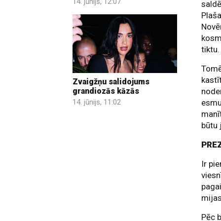
14. jūnijs, 12:07
saldē
Plaša
Novēr
kosmē
tiktu.
Tomēr
kastī
Zvaigžņu salidojums
noder
grandiozās kāzās
esmu 
14. jūnijs, 11:02
manīt
būtu 
PRE
Ir pi
viesn
pagai
mijas
Pēc b