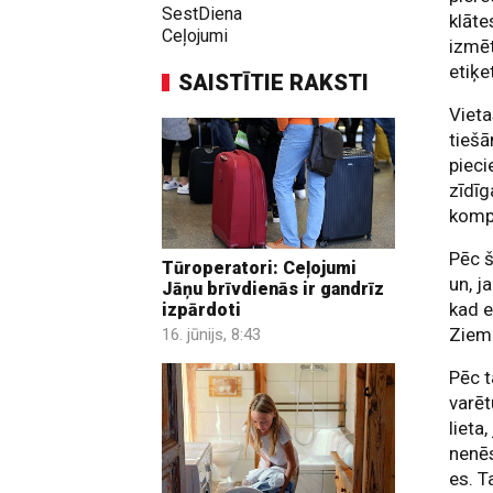
SestDiena
klāt
Ceļojumi
izmēt
etiķe
SAISTĪTIE RAKSTI
Vieta
tiešā
pieci
zīdīg
kompl
Pēc 
Tūroperatori: Ceļojumi
un, j
Jāņu brīvdienās ir gandrīz
kad e
izpārdoti
Ziema
16. jūnijs, 8:43
Pēc t
varēt
lieta
nenēs
es. T