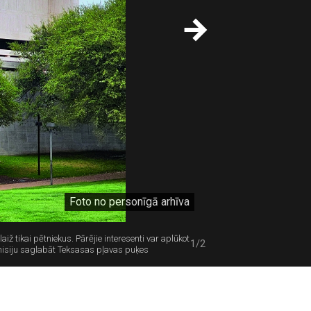
Foto no personīgā arhīva
ž tikai pētniekus. Pārējie interesenti var aplūkot
1/2
 misiju saglabāt Teksasas pļavas puķes