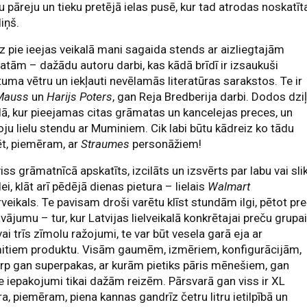
u pāreju un tieku pretējā ielas pusē, kur tad atrodas noskatīt
liņš.
z pie ieejas veikalā mani sagaida stends ar aizliegtajām
tām – dažādu autoru darbi, kas kādā brīdī ir izsaukuši
uma vētru un iekļauti nevēlamās literatūras sarakstos. Te ir
Mauss
un
Harijs Poters
, gan Reja Bredberija darbi. Dodos dzi
lā, kur pieejamas citas grāmatas un kancelejas preces, un
oju lielu stendu ar Muminiem. Cik labi būtu kādreiz ko tādu
t, piemēram, ar
Straumes
personāžiem!
iss grāmatnīcā apskatīts, izcilāts un izsvērts par labu vai sli
ei, klāt arī pēdējā dienas pietura – lielais
Walmart
veikals. Te pavisam droši varētu klīst stundām ilgi, pētot pr
vājumu – tur, kur Latvijas lielveikalā konkrētajai preču grupai
vai trīs zīmolu ražojumi, te var būt vesela garā eja ar
itiem produktu. Visām gaumēm, izmēriem, konfigurācijām,
rp gan superpakas, ar kurām pietiks pāris mēnešiem, gan
 iepakojumi tikai dažām reizēm. Pārsvarā gan viss ir XL
a, piemēram, piena kannas gandrīz četru litru ietilpībā un