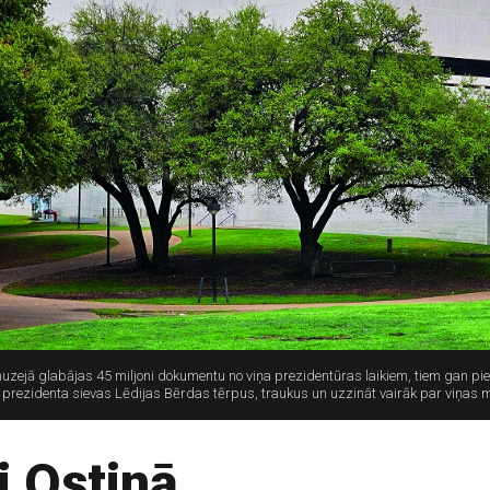
ejā glabājas 45 miljoni dokumentu no viņa prezidentūras laikiem, tiem gan pielai
rī prezidenta sievas Lēdijas Bērdas tērpus, traukus un uzzināt vairāk par viņas
i Ostinā