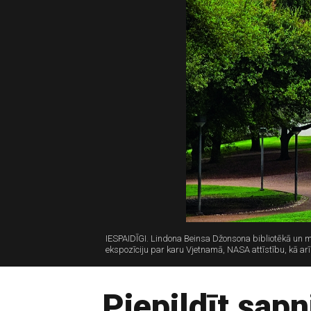
IESPAIDĪGI. Lindona Beinsa Džonsona bibliotēkā un muz
ekspozīciju par karu Vjetnamā, NASA attīstību, kā a
Piepildīt sapn