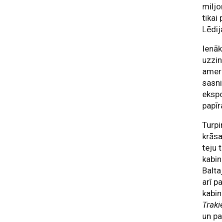
miljo
tikai
Lēdij
Ienāk
uzzin
ameri
sasni
ekspo
papīr
Turpi
krāsa
teju 
kabin
Balta
arī p
kabin
Traki
un pa