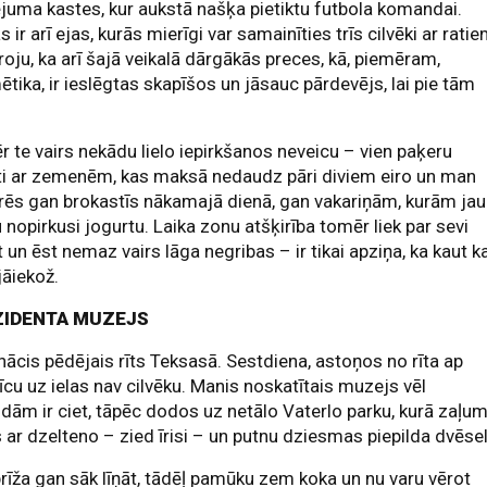
juma kastes, kur aukstā našķa pietiktu futbola komandai.
s ir arī ejas, kurās mierīgi var samainīties trīs cilvēki ar ratie
oju, ka arī šajā veikalā dārgākās preces, kā, piemēram,
tika, ir ieslēgtas skapīšos un jāsauc pārdevējs, lai pie tām
 te vairs nekādu lielo iepirkšanos neveicu – vien paķeru
ti ar zemenēm, kas maksā nedaudz pāri diviem eiro un man
ēs gan brokastīs nākamajā dienā, gan vakariņām, kurām jau
nopirkusi jogurtu. Laika zonu atšķirība tomēr liek par sevi
 un ēst nemaz vairs lāga negribas – ir tikai apziņa, ka kaut k
jāiekož.
ZIDENTA MUZEJS
enācis pēdējais rīts Teksasā. Sestdiena, astoņos no rīta ap
īcu uz ielas nav cilvēku. Manis noskatītais muzejs vēl
dām ir ciet, tāpēc dodos uz netālo Vaterlo parku, kurā zaļu
 ar dzelteno – zied īrisi – un putnu dziesmas piepilda dvēsel
rīža gan sāk līņāt, tādēļ pamūku zem koka un nu varu vērot