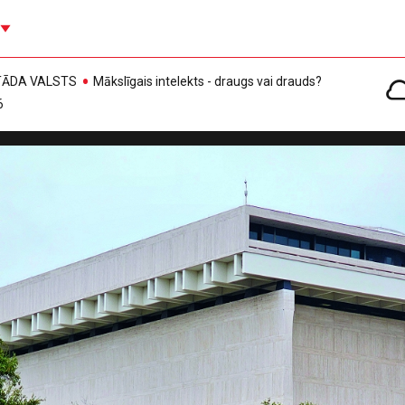
, TĀDA VALSTS
Mākslīgais intelekts - draugs vai drauds?
6