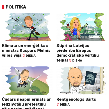
POLITIKA
Klimata un enerģētikas
Stiprina Latvijas
ministrs Kaspars Melnis
piederību Eiropas
vīlies vējā
demokrātisko vērtību
©
DIENA
telpai
©
DIENA
Čudars neapmierināts ar
Rentgenologs Sārts
iedzīvotāju pretestību
©
DIENA
vēja parku izvēršanai