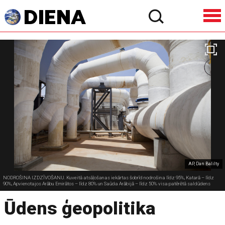
AP, Dan Balilty
NODROŠINA IZDZĪVOŠANU. Kuveitā atsāļošanas iekārtas šobrīd nodrošina līdz 95%, Katarā – līdz
90%, Apvienotajos Arābu Emirātos – līdz 80% un Saūda Arābijā – līdz 50% visa patērētā saldūdens
Ūdens ģeopolitika