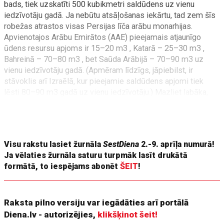
bads, tiek uzskatīti 500 kubikmetri saldūdens uz vienu
iedzīvotāju gadā. Ja nebūtu atsāļošanas iekārtu, tad zem šīs
robežas atrastos visas Persijas līča arābu monarhijas.
Apvienotajos Arābu Emirātos (AAE) pieejamais atjaunīgo
ūdens resursu apjoms ir 15–20 m3 , Katarā – 25–30 m3 ,
Bahreinā – 70–80 m3 , bet Saūda Arābijā – 70–90 m3 uz
vienu iedzīvotāju gadā. (Apmēram līdzīgs, jāpiebilst, ir
stāvoklis arī Izraēlā, kur pieejamie saldūdens apjomi tiek
lēsti 80–90 m3 gadā uz vienu iedzīvotāju.) Mazliet labāka,
taču arī zem ūdens bada robežas situācija ir vienīgi Omānā,
kur nedaudz atšķirīgu ģeogrāfisko apstākļu dēļ šis rādītājs ir
300–400 m3 gadā.
Visu rakstu lasiet žurnāla
SestDiena
2.-9. aprīļa numurā!
Ja vēlaties žurnāla saturu turpmāk lasīt drukātā
formātā, to iespējams abonēt
ŠEIT
!
Raksta pilno versiju var iegādāties arī portālā
Diena.lv - autorizējies,
klikšķinot šeit!