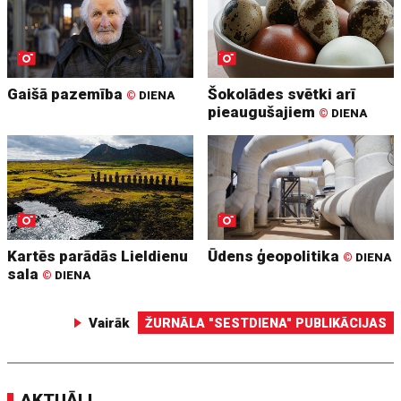
Gaišā pazemība
Šokolādes svētki arī
©
DIENA
pieaugušajiem
©
DIENA
Kartēs parādās Lieldienu
Ūdens ģeopolitika
©
DIENA
sala
©
DIENA
Vairāk
ŽURNĀLA "SESTDIENA" PUBLIKĀCIJAS
AKTUĀLI