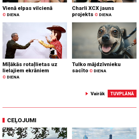
Vienā elpas vilcienā
Charli XCX jauns
projekts
©
DIENA
©
DIENA
Mīļākās rotaļlietas uz
Tulko mājdzīvnieku
lielajiem ekrāniem
sacīto
©
DIENA
©
DIENA
Vairāk
TUVPLĀNĀ
CEĻOJUMI