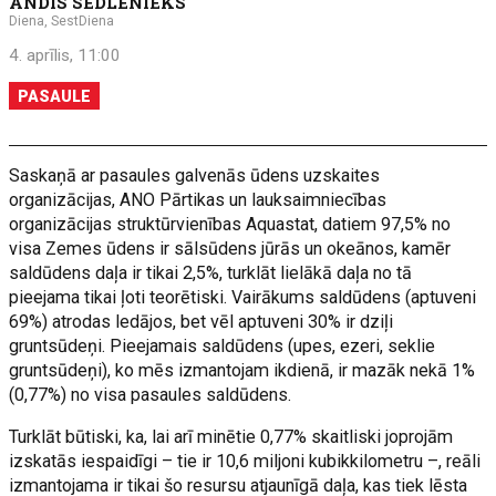
ANDIS SEDLENIEKS
Diena, SestDiena
4. aprīlis, 11:00
PASAULE
Saskaņā ar pasaules galvenās ūdens uzskaites
organizācijas, ANO Pārtikas un lauksaimniecības
organizācijas struktūrvienības Aquastat, datiem 97,5% no
visa Zemes ūdens ir sālsūdens jūrās un okeānos, kamēr
saldūdens daļa ir tikai 2,5%, turklāt lielākā daļa no tā
pieejama tikai ļoti teorētiski. Vairākums saldūdens (aptuveni
69%) atrodas ledājos, bet vēl aptuveni 30% ir dziļi
gruntsūdeņi. Pieejamais saldūdens (upes, ezeri, seklie
gruntsūdeņi), ko mēs izmantojam ikdienā, ir mazāk nekā 1%
(0,77%) no visa pasaules saldūdens.
Turklāt būtiski, ka, lai arī minētie 0,77% skaitliski joprojām
izskatās iespaidīgi – tie ir 10,6 miljoni kubikkilometru –, reāli
izmantojama ir tikai šo resursu atjaunīgā daļa, kas tiek lēsta