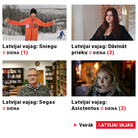
Latvijai vajag: Sniegu
Latvijai vajag: Dāvināt
(1)
prieku
(3)
©
DIENA
©
DIENA
Latvijai vajag: Segas
Latvijai vajag:
Asistentus
(2)
©
DIENA
©
DIENA
Vairāk
LATVIJAI VAJAG