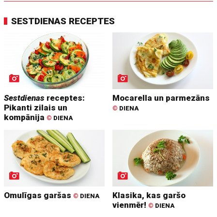
SESTDIENAS RECEPTES
Sestdienas
receptes:
Mocarella un parmezāns
Pikanti zilais un
©
DIENA
kompānija
©
DIENA
Omulīgas garšas
Klasika, kas garšo
©
DIENA
vienmēr!
©
DIENA