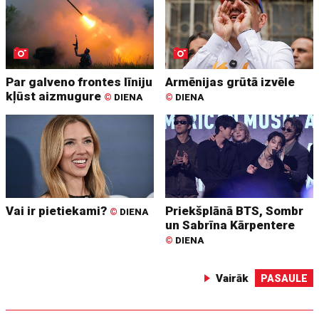
Par galveno frontes līniju
Armēnijas grūtā izvēle
kļūst aizmugure
©
DIENA
©
DIENA
Vai ir pietiekami?
Priekšplānā BTS, Sombr
©
DIENA
un Sabrīna Kārpentere
©
DIENA
Vairāk
PASAULE