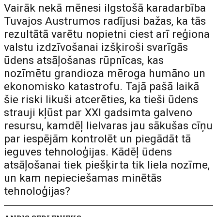
Vairāk nekā mēnesi ilgstošā karadarbība
Tuvajos Austrumos radījusi bažas, ka tās
rezultātā varētu nopietni ciest arī reģiona
valstu izdzīvošanai izšķiroši svarīgās
ūdens atsāļošanas rūpnīcas, kas
nozīmētu grandioza mēroga humāno un
ekonomisko katastrofu. Tajā pašā laikā
šie riski likuši atcerēties, ka tieši ūdens
strauji kļūst par XXI gadsimta galveno
resursu, kamdēļ lielvaras jau sākušas cīņu
par iespējām kontrolēt un piegādāt tā
ieguves tehnoloģijas. Kādēļ ūdens
atsāļošanai tiek piešķirta tik liela nozīme,
un kam nepieciešamas minētās
tehnoloģijas?