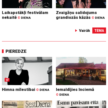
Laikapstākļi festivālam
Zvaigžņu salidojums
nekaitē
grandiozās kāzās
©
DIENA
©
DIENA
Vairāk
TĒMA
PIEREDZE
Himna mīlestībai
Iemaldījies Inciemā
©
DIENA
©
DIENA