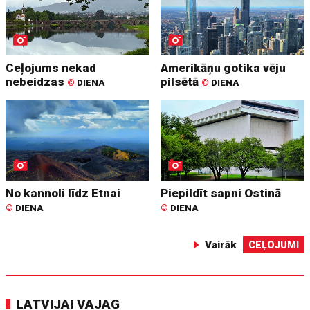
Ceļojums nekad
Amerikāņu gotika vēju
nebeidzas
pilsētā
©
DIENA
©
DIENA
No kannoli līdz Etnai
Piepildīt sapni Ostinā
©
DIENA
©
DIENA
Vairāk
CEĻOJUMI
LATVIJAI VAJAG