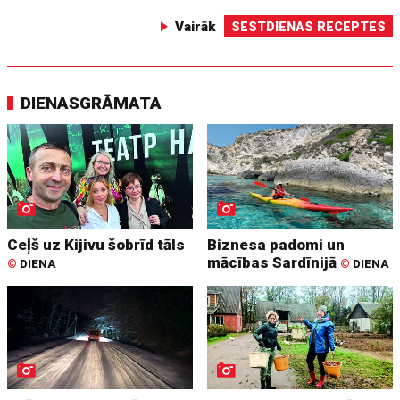
Vairāk
SESTDIENAS RECEPTES
DIENASGRĀMATA
Ceļš uz Kijivu šobrīd tāls
Biznesa padomi un
mācības Sardīnijā
©
DIENA
©
DIENA