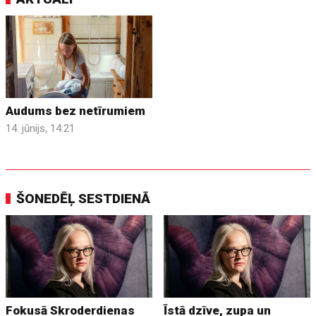
Audums bez netīrumiem
14. jūnijs, 14:21
ŠONEDĒĻ SESTDIENĀ
Fokusā Skroderdienas
Īstā dzīve, zupa un