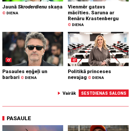
Jaunā
Skroderdienu
skaņa
Vienmēr gatavs
mācīties. Saruna ar
©
DIENA
Renāru Krastenbergu
©
DIENA
Pasaules eņģeļi un
Politikā princeses
barbari
nevajag
©
DIENA
©
DIENA
Vairāk
SESTDIENAS SALONS
PASAULE