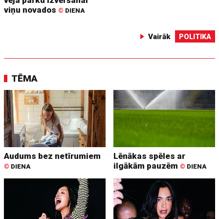
viņu novados
©
DIENA
Vairāk
POLITIKA
TĒMA
Audums bez netīrumiem
Lēnākas spēles ar
ilgākām pauzēm
©
DIENA
©
DIENA