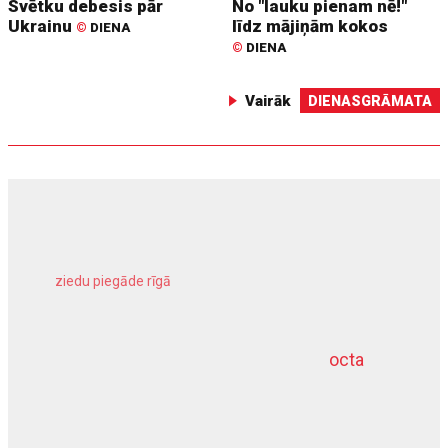
Svētku debesis pār
No "lauku pienam nē!"
Ukrainu
līdz mājiņām kokos
©
DIENA
©
DIENA
Vairāk
DIENASGRĀMATA
ziedu piegāde rīgā
meliorācijas darbi
octa
dziļurbums
kravu apdrošināšana