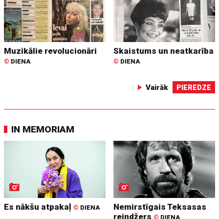
Muzikālie revolucionāri
Skaistums un neatkarība
©
DIENA
©
DIENA
Vairāk
PIEREDZE
IN MEMORIAM
Es nākšu atpakaļ
Nemirstīgais Teksasas
©
DIENA
reindžers
©
DIENA