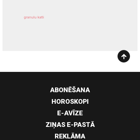
granulu katli
siltumsūknis
ABONĒŠANA
HOROSKOPI
E-AVĪZE
ZIŅAS E-PASTĀ
REKLĀMA