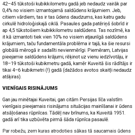
42–45 tūkstoši kubikkilometru gadā jeb nedaudz vairāk par
0,4% no visiem izmantojamā saldūdens krājumiem. Jeb,
citiem vārdiem, tas ir tas ūdens daudzums, kas katru gadu
cirkulē hidroloģiskajā ciklā. Pasaules gada patēriņš šobrīd ir
ap 4,5 tūkstošiem kubikkilometru saldūdens. Tas nozīmē, ka
it kā izmantoti tiek vien 10% no visiem atjaunīgā saldūdens
krājumiem, taču fundamentāla problēma ir tajā, ka šie resursi
globālā mērogā ir sadalīti nevienmērīgi. Piemēram, Latvijas
pieejamie saldūdens krājumi, rēķinot uz vienu iedzīvotāju, ir
18–19 tūkstoši kubikmetru gadā, kamēr Kuveitā šis rādītājs ir
tikai 4–6 kubikmetri (!) gadā (dažādos avotos skaitļi nedaudz
atšķiras).
VIENĪGAIS RISINĀJUMS
Gan jau minētajai Kuveitai, gan citām Persijas līča valstīm
vienīgais pieejamais risinājums situācijas mainīšanai ir ūdens
atsāļošanas rūpnīcas. Tādēļ nav brīnums, ka Kuveitā 1951.
gadā arī tika uzbūvēta pirmā šāda rūpnīca pasaulē.
Par robežu, zem kuras atrodoties sākas tā saucamais ūdens