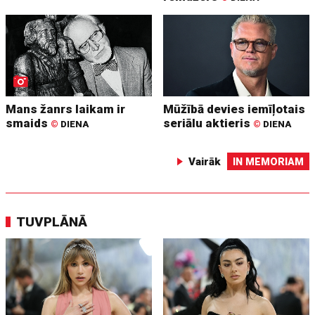
Mans žanrs laikam ir
Mūžībā devies iemīļotais
smaids
seriālu aktieris
©
DIENA
©
DIENA
Vairāk
IN MEMORIAM
TUVPLĀNĀ